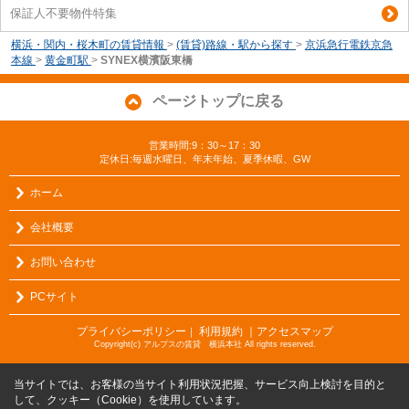
保証人不要物件特集
横浜・関内・桜木町の賃貸情報
>
(賃貸)路線・駅から探す
>
京浜急行電鉄京急
本線
>
黄金町駅
>
SYNEX横濱阪東橋
ページトップに戻る
営業時間:9：30～17：30
定休日:毎週水曜日、年末年始、夏季休暇、GW
ホーム
会社概要
お問い合わせ
PCサイト
プライバシーポリシー
利用規約
｜アクセスマップ
｜
Copyright(c) アルプスの賃貸 横浜本社 All rights reserved.
当サイトでは、お客様の当サイト利用状況把握、サービス向上検討を目的と
して、クッキー（Cookie）を使用しています。