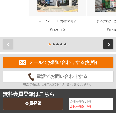
ローソン ＬＴＦ伊勢佐木町店
まいばすけっと
約65m／1分
約170
前
メールでお問い合わせする(無料)
電話でお問い合わせする
現況の確認はお気軽にお問い合わせください。
無料会員登録はこちら
公開物件数：
0
件
会員登録
会員物件数：
0
件