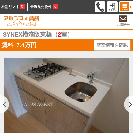
0
0
検討リスト
最近見た物件
お問合せ
SYNEX横濱阪東橋（
2
室）
賃料
7.4
万円
空室情報を確認