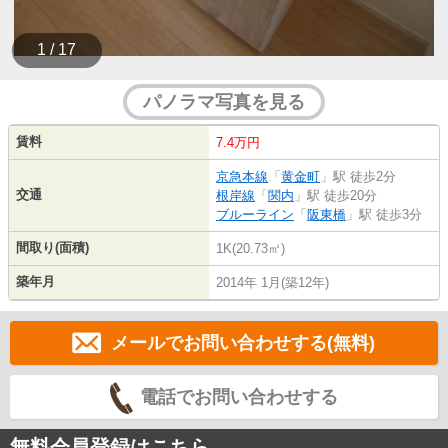
1 / 17
パノラマ写真を見る
賃料
7.4万円
京急本線
「
黄金町
」駅 徒歩2分
交通
根岸線
「
関内
」駅 徒歩20分
ブルーライン
「
阪東橋
」駅 徒歩3分
間取り(面積)
1K(20.73㎡)
築年月
2014年 1月(築12年)
メールでお問い合わせする(無料)
電話でお問い合わせする
無料会員登録はこちら