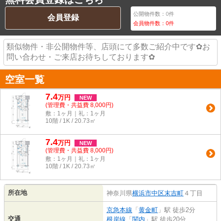
公開物件数：
0
件
会員登録
会員物件数：
0
件
類似物件・非公開物件等、店頭にて多数ご紹介中です✿お
問い合わせ・ご来店お待ちしております✿
空室一覧
7.4
万
円
NEW
(管理費・共益費 8,000円)
敷：1ヶ月｜礼：1ヶ月
10階 / 1K / 20.73㎡
7.4
万
円
NEW
(管理費・共益費 8,000円)
敷：1ヶ月｜礼：1ヶ月
10階 / 1K / 20.73㎡
所在地
神奈川県
横浜市中区
末吉町
４丁目
京急本線
「
黄金町
」駅 徒歩2分
交通
根岸線
「
関内
」駅 徒歩20分