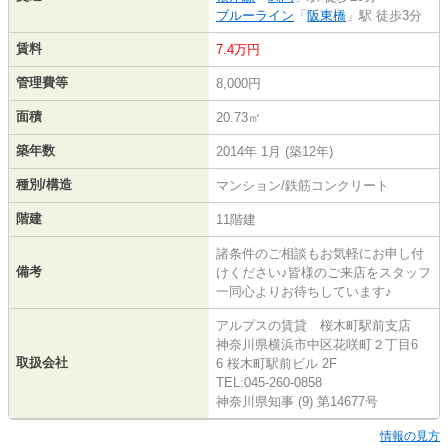
ブルーライン
「
阪東橋
」駅 徒歩3分
賃料
7.4万円
管理費等
8,000円
面積
20.73㎡
築年数
2014年 1月 (築12年)
種別/構造
マンション/鉄筋コンクリート
階建
11階建
諸条件のご相談もお気軽にお申し付
備考
けください♪皆様のご来店をスタッフ
一同心よりお待ちしています♪
アルプスの賃貸 桜木町駅前支店
神奈川県横浜市中区花咲町２丁目6
取扱会社
6 桜木町駅前ビル 2F
TEL:045-260-0858
神奈川県知事 (9) 第14677号
情報の見方