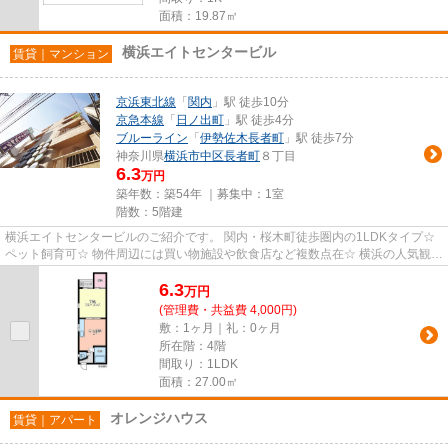
面積：19.87㎡
横浜エイトセンタービル
賃貸｜マンション
京浜東北線
「
関内
」駅 徒歩10分
京急本線
「
日ノ出町
」駅 徒歩4分
ブルーライン
「
伊勢佐木長者町
」駅 徒歩7分
神奈川県
横浜市中区
長者町
８丁目
6.3
万円
築年数：築54年 ｜募集中：
1室
階数：5階建
横浜エイトセンタービルのご紹介です。 関内・桜木町徒歩圏内の1LDKタイプ☆
ペット飼育可☆ 物件周辺には買い物施設や飲食店など複数点在☆ 横浜の人気観光
地も徒歩圏内のため、休日のお...
6.3
万
円
(管理費・共益費 4,000円)
敷：1ヶ月｜礼：0ヶ月
所在階：4階
間取り：1LDK
面積：27.00㎡
オレンジハウス
賃貸｜アパート