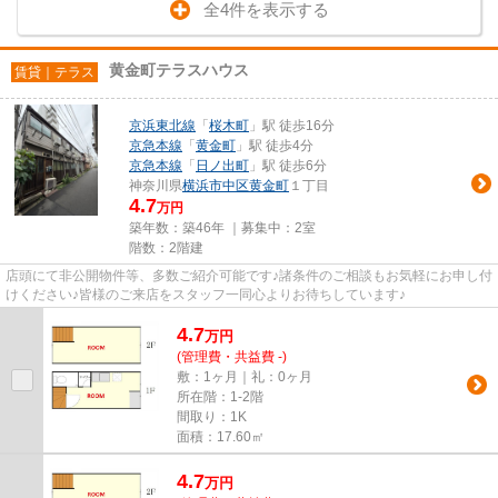
全4件を表示する
黄金町テラスハウス
賃貸｜テラス
京浜東北線
「
桜木町
」駅 徒歩16分
京急本線
「
黄金町
」駅 徒歩4分
京急本線
「
日ノ出町
」駅 徒歩6分
神奈川県
横浜市中区
黄金町
１丁目
4.7
万円
築年数：築46年 ｜募集中：
2室
階数：2階建
店頭にて非公開物件等、多数ご紹介可能です♪諸条件のご相談もお気軽にお申し付
けください♪皆様のご来店をスタッフ一同心よりお待ちしています♪
4.7
万
円
(管理費・共益費 -)
敷：1ヶ月｜礼：0ヶ月
所在階：1-2階
間取り：1K
面積：17.60㎡
4.7
万
円