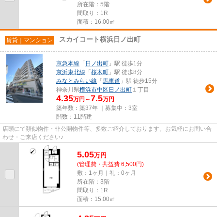
所在階：5階
間取り：1R
面積：16.00㎡
スカイコート横浜日ノ出町
賃貸｜マンション
京急本線
「
日ノ出町
」駅 徒歩1分
京浜東北線
「
桜木町
」駅 徒歩8分
みなとみらい線
「
馬車道
」駅 徒歩15分
神奈川県
横浜市中区
日ノ出町
１丁目
4.35
7.5
万円～
万円
築年数：築37年 ｜募集中：
3室
階数：11階建
店頭にて類似物件・非公開物件等、多数ご紹介しております。お気軽にお問い合
わせ・ご来店ください♪
5.05
万
円
(管理費・共益費 6,500円)
敷：1ヶ月｜礼：0ヶ月
所在階：3階
間取り：1R
面積：15.00㎡