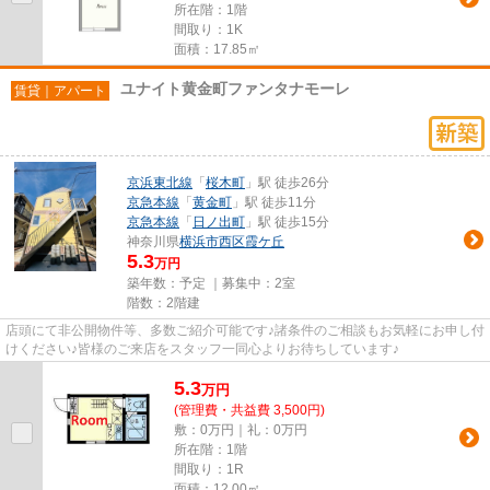
所在階：1階
間取り：1K
面積：17.85㎡
ユナイト黄金町ファンタナモーレ
賃貸｜アパート
京浜東北線
「
桜木町
」駅 徒歩26分
京急本線
「
黄金町
」駅 徒歩11分
京急本線
「
日ノ出町
」駅 徒歩15分
神奈川県
横浜市西区
霞ケ丘
5.3
万円
築年数：予定 ｜募集中：
2室
階数：2階建
店頭にて非公開物件等、多数ご紹介可能です♪諸条件のご相談もお気軽にお申し付
けください♪皆様のご来店をスタッフ一同心よりお待ちしています♪
5.3
万
円
(管理費・共益費 3,500円)
敷：0万円｜礼：0万円
所在階：1階
間取り：1R
面積：12.00㎡