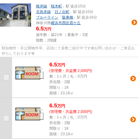
根岸線
「
桜木町
」駅 徒歩15分
京急本線
「
日ノ出町
」駅 徒歩10分
ブルーライン
「
阪東橋
」駅 徒歩16分
神奈川県
横浜市西区
霞ケ丘
6.5
万円
築年数：築21年 ｜募集中：
3室
階数：2階建
類似物件・非公開物件等、店頭にて多数ご紹介中です✿お問い合わせ・ご来店お
待ちしております✿
6.5
万
円
(管理費・共益費 2,000円)
敷：1ヶ月｜礼：0万円
所在階：2階
間取り：1K
面積：23.18㎡
6.5
万
円
(管理費・共益費 2,000円)
敷：1ヶ月｜礼：0万円
所在階：2階
間取り：1K
面積：23.18㎡