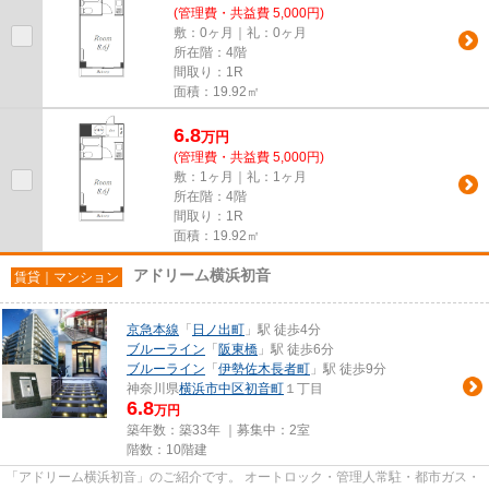
(管理費・共益費 5,000円)
敷：0ヶ月｜礼：0ヶ月
所在階：4階
間取り：1R
面積：19.92㎡
6.8
万
円
(管理費・共益費 5,000円)
敷：1ヶ月｜礼：1ヶ月
所在階：4階
間取り：1R
面積：19.92㎡
アドリーム横浜初音
賃貸｜マンション
京急本線
「
日ノ出町
」駅 徒歩4分
ブルーライン
「
阪東橋
」駅 徒歩6分
ブルーライン
「
伊勢佐木長者町
」駅 徒歩9分
神奈川県
横浜市中区
初音町
１丁目
6.8
万円
築年数：築33年 ｜募集中：
2室
階数：10階建
「アドリーム横浜初音」のご紹介です。 オートロック・管理人常駐・都市ガス・