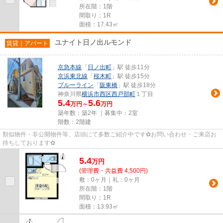
所在階：1階
間取り：1R
面積：17.43㎡
ユナイト日ノ出ルモンド
賃貸｜アパート
京急本線
「
日ノ出町
」駅 徒歩11分
京浜東北線
「
桜木町
」駅 徒歩15分
ブルーライン
「
阪東橋
」駅 徒歩18分
神奈川県
横浜市西区
西戸部町
１丁目
5.4
5.6
万円～
万円
築年数：築2年 ｜募集中：
2室
階数：2階建
類似物件・非公開物件等、店頭にて多数ご紹介中です✿お問い合わせ・ご来店お
待ちしております✿
5.4
万
円
(管理費・共益費 4,500円)
敷：0ヶ月｜礼：0ヶ月
所在階：1階
間取り：1R
面積：13.93㎡