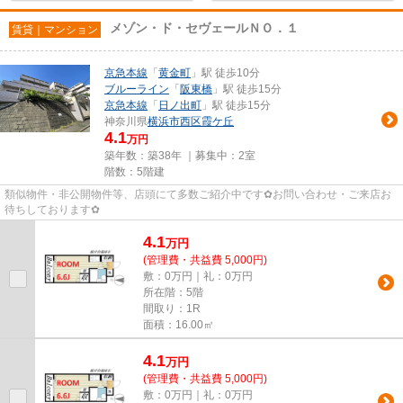
メゾン・ド・セヴェールＮＯ．１
賃貸｜マンション
京急本線
「
黄金町
」駅 徒歩10分
ブルーライン
「
阪東橋
」駅 徒歩15分
京急本線
「
日ノ出町
」駅 徒歩15分
神奈川県
横浜市西区
霞ケ丘
4.1
万円
築年数：築38年 ｜募集中：
2室
階数：5階建
類似物件・非公開物件等、店頭にて多数ご紹介中です✿お問い合わせ・ご来店お
待ちしております✿
4.1
万
円
(管理費・共益費 5,000円)
敷：0万円｜礼：0万円
所在階：5階
間取り：1R
面積：16.00㎡
4.1
万
円
(管理費・共益費 5,000円)
敷：0万円｜礼：0万円