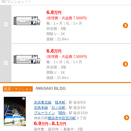
RCマンション！！
6.8
万
円
(管理費・共益費 7,500円)
敷：1ヶ月｜礼：1ヶ月
所在階：3階
間取り：1K
面積：21.84㎡
6.8
万
円
(管理費・共益費 7,500円)
敷：1ヶ月｜礼：1ヶ月
所在階：3階
間取り：1K
面積：21.84㎡
IWASAKI BLDG
賃貸｜マンション
京浜東北線
「
桜木町
」駅 徒歩8分
京急本線
「
日ノ出町
」駅 徒歩3分
ブルーライン
「
関内
」駅 徒歩15分
神奈川県
横浜市中区
宮川町
３丁目
6.9
8.1
万円～
万円
築年数：築33年 ｜募集中：
3室