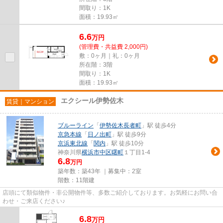
間取り：1K
面積：19.93㎡
6.6
万
円
(管理費・共益費 2,000円)
敷：0ヶ月｜礼：0ヶ月
所在階：3階
間取り：1K
面積：19.93㎡
エクシール伊勢佐木
賃貸｜マンション
ブルーライン
「
伊勢佐木長者町
」駅 徒歩4分
京急本線
「
日ノ出町
」駅 徒歩9分
京浜東北線
「
関内
」駅 徒歩10分
神奈川県
横浜市中区
曙町
１丁目1-4
6.8
万円
築年数：築43年 ｜募集中：
2室
階数：11階建
店頭にて類似物件・非公開物件等、多数ご紹介しております。お気軽にお問い合
わせ・ご来店ください♪
6.8
万
円