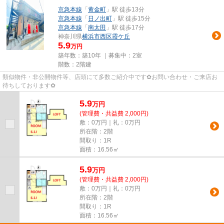
京急本線
「
黄金町
」駅 徒歩13分
京急本線
「
日ノ出町
」駅 徒歩15分
京急本線
「
南太田
」駅 徒歩17分
神奈川県
横浜市西区
霞ケ丘
5.9
万円
築年数：築10年 ｜募集中：
2室
階数：2階建
類似物件・非公開物件等、店頭にて多数ご紹介中です✿お問い合わせ・ご来店お
待ちしております✿
5.9
万
円
(管理費・共益費 2,000円)
敷：0万円｜礼：0万円
所在階：2階
間取り：1R
面積：16.56㎡
5.9
万
円
(管理費・共益費 2,000円)
敷：0万円｜礼：0万円
所在階：2階
間取り：1R
面積：16.56㎡