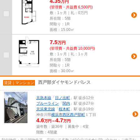
4.35
万
円
(管理費・共益費 6,500円)
敷：1ヶ月｜礼：0万円
所在階：5階
間取り：1R
面積：15.00㎡
7.5
万
円
(管理費・共益費 10,000円)
敷：1ヶ月｜礼：1ヶ月
所在階：5階
間取り：1R
面積：30.00㎡
西戸部ダイヤモンドパレス
賃貸｜マンション
京急本線
「
日ノ出町
」駅 徒歩12分
ブルーライン
「
関内
」駅 徒歩27分
京浜東北線
「
桜木町
」駅 徒歩19分
神奈川県
横浜市西区
西戸部町
１丁目
4.6
4.7
万円～
万円
築年数：築36年 ｜募集中：
4室
階数：4階建
類似物件・非公開物件等、店頭にて多数ご紹介中です✿お問い合わせ・ご来店お