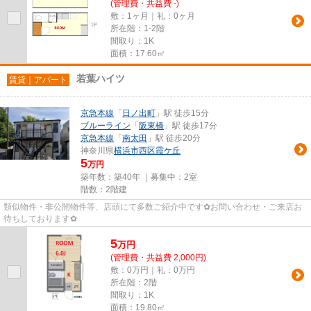
(管理費・共益費 -)
敷：1ヶ月｜礼：0ヶ月
所在階：1-2階
間取り：1K
面積：17.60㎡
若葉ハイツ
賃貸｜アパート
京急本線
「
日ノ出町
」駅 徒歩15分
ブルーライン
「
阪東橋
」駅 徒歩17分
京急本線
「
南太田
」駅 徒歩20分
神奈川県
横浜市西区
霞ケ丘
5
万円
築年数：築40年 ｜募集中：
2室
階数：2階建
類似物件・非公開物件等、店頭にて多数ご紹介中です✿お問い合わせ・ご来店お
待ちしております✿
5
万
円
(管理費・共益費 2,000円)
敷：0万円｜礼：0万円
所在階：2階
間取り：1K
面積：19.80㎡