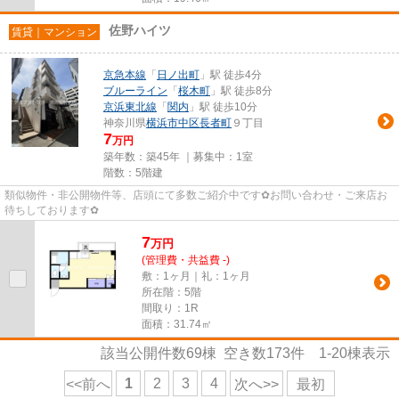
佐野ハイツ
賃貸｜マンション
京急本線
「
日ノ出町
」駅 徒歩4分
ブルーライン
「
桜木町
」駅 徒歩8分
京浜東北線
「
関内
」駅 徒歩10分
神奈川県
横浜市中区
長者町
９丁目
7
万円
築年数：築45年 ｜募集中：
1室
階数：5階建
類似物件・非公開物件等、店頭にて多数ご紹介中です✿お問い合わせ・ご来店お
待ちしております✿
7
万
円
(管理費・共益費 -)
敷：1ヶ月｜礼：1ヶ月
所在階：5階
間取り：1R
面積：31.74㎡
該当公開件数
69
棟 空き数
173
件
1-20
棟表示
1
2
3
4
<<前へ
次へ>>
最初