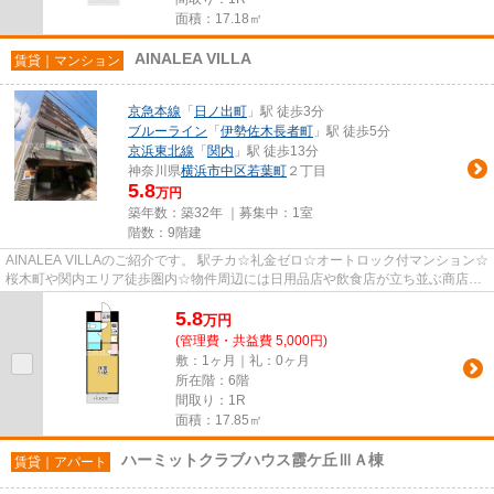
面積：17.18㎡
AINALEA VILLA
賃貸｜マンション
京急本線
「
日ノ出町
」駅 徒歩3分
ブルーライン
「
伊勢佐木長者町
」駅 徒歩5分
京浜東北線
「
関内
」駅 徒歩13分
神奈川県
横浜市中区
若葉町
２丁目
5.8
万円
築年数：築32年 ｜募集中：
1室
階数：9階建
AINALEA VILLAのご紹介です。 駅チカ☆礼金ゼロ☆オートロック付マンション☆
桜木町や関内エリア徒歩圏内☆物件周辺には日用品店や飲食店が立ち並ぶ商店街
もあり、利便性に優れた立地です...
5.8
万
円
(管理費・共益費 5,000円)
敷：1ヶ月｜礼：0ヶ月
所在階：6階
間取り：1R
面積：17.85㎡
ハーミットクラブハウス霞ケ丘ⅢＡ棟
賃貸｜アパート