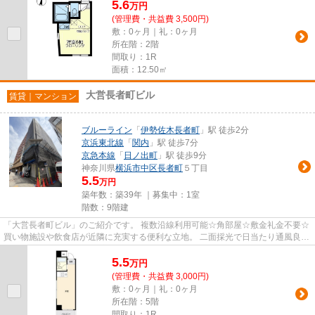
5.6
万
円
(管理費・共益費 3,500円)
敷：0ヶ月｜礼：0ヶ月
所在階：2階
間取り：1R
面積：12.50㎡
大営長者町ビル
賃貸｜マンション
ブルーライン
「
伊勢佐木長者町
」駅 徒歩2分
京浜東北線
「
関内
」駅 徒歩7分
京急本線
「
日ノ出町
」駅 徒歩9分
神奈川県
横浜市中区
長者町
５丁目
5.5
万円
築年数：築39年 ｜募集中：
1室
階数：9階建
「大営長者町ビル」のご紹介です。 複数沿線利用可能☆角部屋☆敷金礼金不要☆
買い物施設や飲食店が近隣に充実する便利な立地。 二面採光で日当たり通風良好
です。 お財布に優しい経済的...
5.5
万
円
(管理費・共益費 3,000円)
敷：0ヶ月｜礼：0ヶ月
所在階：5階
間取り：1R