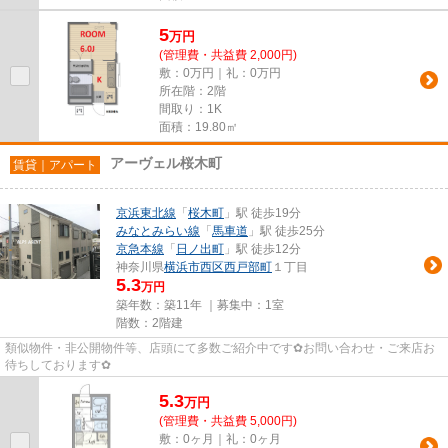
5
万
円
(管理費・共益費 2,000円)
敷：0万円｜礼：0万円
所在階：2階
間取り：1K
面積：19.80㎡
アーヴェル桜木町
賃貸｜アパート
京浜東北線
「
桜木町
」駅 徒歩19分
みなとみらい線
「
馬車道
」駅 徒歩25分
京急本線
「
日ノ出町
」駅 徒歩12分
神奈川県
横浜市西区
西戸部町
１丁目
5.3
万円
築年数：築11年 ｜募集中：
1室
階数：2階建
類似物件・非公開物件等、店頭にて多数ご紹介中です✿お問い合わせ・ご来店お
待ちしております✿
5.3
万
円
(管理費・共益費 5,000円)
敷：0ヶ月｜礼：0ヶ月