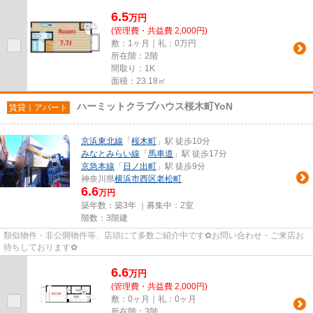
6.5
万
円
(管理費・共益費 2,000円)
敷：1ヶ月｜礼：0万円
所在階：2階
間取り：1K
面積：23.18㎡
ハーミットクラブハウス桜木町YoN
賃貸｜アパート
京浜東北線
「
桜木町
」駅 徒歩10分
みなとみらい線
「
馬車道
」駅 徒歩17分
京急本線
「
日ノ出町
」駅 徒歩9分
神奈川県
横浜市西区
老松町
6.6
万円
築年数：築3年 ｜募集中：
2室
階数：3階建
類似物件・非公開物件等、店頭にて多数ご紹介中です✿お問い合わせ・ご来店お
待ちしております✿
6.6
万
円
(管理費・共益費 2,000円)
敷：0ヶ月｜礼：0ヶ月
所在階：3階