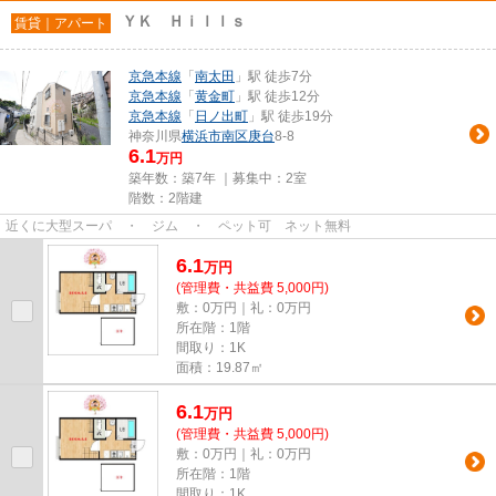
ＹＫ Ｈｉｌｌｓ
賃貸｜アパート
京急本線
「
南太田
」駅 徒歩7分
京急本線
「
黄金町
」駅 徒歩12分
京急本線
「
日ノ出町
」駅 徒歩19分
神奈川県
横浜市南区
庚台
8-8
6.1
万円
築年数：築7年 ｜募集中：
2室
階数：2階建
近くに大型スーパ ・ ジム ・ ペット可 ネット無料
6.1
万
円
(管理費・共益費 5,000円)
敷：0万円｜礼：0万円
所在階：1階
間取り：1K
面積：19.87㎡
6.1
万
円
(管理費・共益費 5,000円)
敷：0万円｜礼：0万円
所在階：1階
間取り：1K