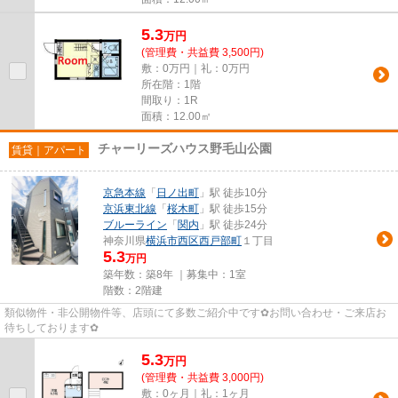
5.3
万
円
(管理費・共益費 3,500円)
敷：0万円｜礼：0万円
所在階：1階
間取り：1R
面積：12.00㎡
チャーリーズハウス野毛山公園
賃貸｜アパート
京急本線
「
日ノ出町
」駅 徒歩10分
京浜東北線
「
桜木町
」駅 徒歩15分
ブルーライン
「
関内
」駅 徒歩24分
神奈川県
横浜市西区
西戸部町
１丁目
5.3
万円
築年数：築8年 ｜募集中：
1室
階数：2階建
類似物件・非公開物件等、店頭にて多数ご紹介中です✿お問い合わせ・ご来店お
待ちしております✿
5.3
万
円
(管理費・共益費 3,000円)
敷：0ヶ月｜礼：1ヶ月