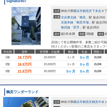
Signature07
神奈川県
横浜市鶴見区
下末吉
６
住所
交通
京浜東北線
「
鶴見
」駅 徒歩24分
京急本線
「
鶴見市場
」駅 徒歩29
南武線
「
尻手
」駅 徒歩28分
築1年未満
3階建
築年
階数
構造
店頭にて非公開物件等、多数ご紹介可能
付けください♪皆様のご来店をスタッフ
所在階
賃料
管理費・共益費
敷金
礼金
間取り
16.7
万円
0ヶ月
1階
20,000円
1ヶ月
2LDK
16.9
万円
0ヶ月
2階
20,000円
1ヶ月
2LDK
21.8
万円
0ヶ月
0ヶ月
3階
30,000円
2LDK
鶴見ワンダーランド
神奈川県
横浜市鶴見区
鶴見中央
住所