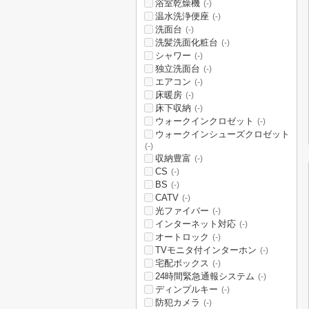
浴室乾燥機
(-)
温水洗浄便座
(-)
洗面台
(-)
洗髪洗面化粧台
(-)
シャワー
(-)
独立洗面台
(-)
エアコン
(-)
床暖房
(-)
床下収納
(-)
ウォークインクロゼット
(-)
ウォークインシューズクロゼット
(-)
収納豊富
(-)
CS
(-)
BS
(-)
CATV
(-)
光ファイバー
(-)
インターネット対応
(-)
オートロック
(-)
TVモニタ付インターホン
(-)
宅配ボックス
(-)
24時間緊急通報システム
(-)
ディンプルキー
(-)
防犯カメラ
(-)