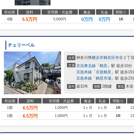
所在階
賃料
管理費・共益費
敷金
礼金
間取り
5.5
万円
0万円
0万円
4階
5,000円
1K
チェリーベル
神奈川県
横浜市鶴見区
寺谷
２丁
住所
交通
京浜東北線
「
鶴見
」駅 徒歩10分
京急本線
「
京急鶴見
」駅 徒歩15
京急本線
「
鶴見市場
」駅 徒歩23
築32年
2階建
木造
築年
階数
構造
所在階
賃料
管理費・共益費
敷金
礼金
間取り
6.5
万円
1階
1,000円
1ヶ月
1ヶ月
1R
2
6.5
万円
1階
1,000円
1ヶ月
1ヶ月
1R
2