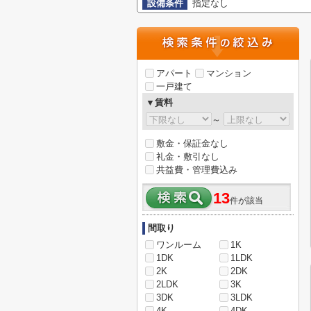
設備条件
指定なし
アパート
マンション
一戸建て
▼賃料
～
敷金・保証金なし
礼金・敷引なし
共益費・管理費込み
13
件が該当
間取り
ワンルーム
1K
1DK
1LDK
2K
2DK
2LDK
3K
3DK
3LDK
4K
4DK