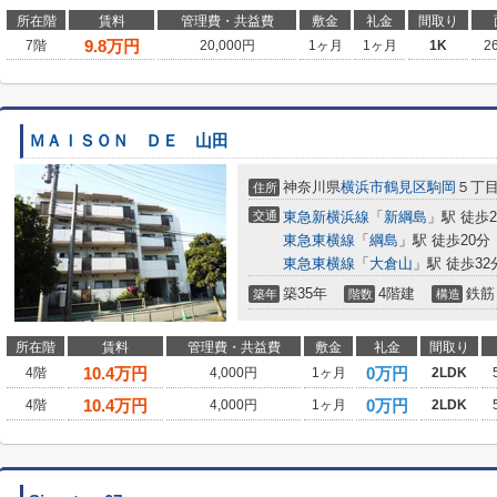
所在階
賃料
管理費・共益費
敷金
礼金
間取り
9.8
万円
7階
20,000円
1ヶ月
1ヶ月
1K
2
ＭＡＩＳＯＮ ＤＥ 山田
神奈川県
横浜市鶴見区
駒岡
５丁
住所
交通
東急新横浜線
「
新綱島
」駅 徒歩2
東急東横線
「
綱島
」駅 徒歩20分
東急東横線
「
大倉山
」駅 徒歩32
築35年
4階建
鉄筋
築年
階数
構造
所在階
賃料
管理費・共益費
敷金
礼金
間取り
10.4
万円
0万円
4階
4,000円
1ヶ月
2LDK
10.4
万円
0万円
4階
4,000円
1ヶ月
2LDK