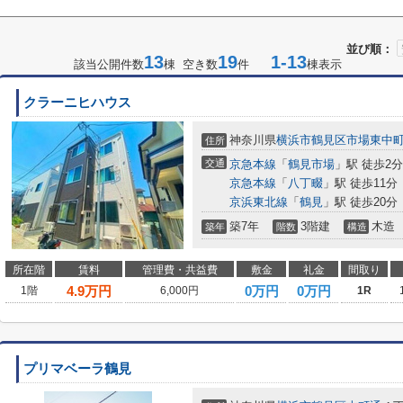
並び順：
13
19
1-13
該当公開件数
棟 空き数
件
棟表示
クラーニヒハウス
神奈川県
横浜市鶴見区
市場東中
住所
交通
京急本線
「
鶴見市場
」駅 徒歩2分
京急本線
「
八丁畷
」駅 徒歩11分
京浜東北線
「
鶴見
」駅 徒歩20分
築7年
3階建
木造
築年
階数
構造
所在階
賃料
管理費・共益費
敷金
礼金
間取り
4.9
万円
0万円
0万円
1階
6,000円
1R
プリマベーラ鶴見