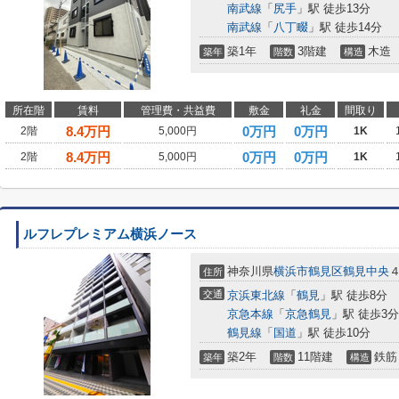
南武線
「
尻手
」駅 徒歩13分
南武線
「
八丁畷
」駅 徒歩14分
築1年
3階建
木造
築年
階数
構造
所在階
賃料
管理費・共益費
敷金
礼金
間取り
8.4
万円
0万円
0万円
2階
5,000円
1K
8.4
万円
0万円
0万円
2階
5,000円
1K
ルフレプレミアム横浜ノース
神奈川県
横浜市鶴見区
鶴見中央
住所
交通
京浜東北線
「
鶴見
」駅 徒歩8分
京急本線
「
京急鶴見
」駅 徒歩3分
鶴見線
「
国道
」駅 徒歩10分
築2年
11階建
鉄筋
築年
階数
構造