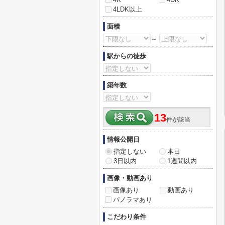
4LDK以上
面積
～
駅からの徒歩
築年数
13
件が該当
情報公開日
指定しない
本日
3日以内
1週間以内
画像・動画あり
画像あり
動画あり
パノラマあり
こだわり条件