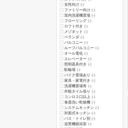
女性向け
(-)
ファミリー向け
(-)
室内洗濯機置場
(-)
フローリング
(-)
ロフト付き
(-)
メゾネット
(-)
ベランダ
(-)
バルコニー
(-)
ルーフバルコニー
(-)
オール電化
(-)
エレベーター
(-)
照明器具付き
(-)
駐輪場
(-)
バイク置場あり
(-)
家具・家電付き
(-)
洗濯機置場有
(-)
外観タイル張り
(-)
コンロ２口以上
(-)
食器洗い乾燥機
(-)
システムキッチン
(-)
対面式キッチン
(-)
バス・トイレ別
(-)
追焚機能浴室
(-)