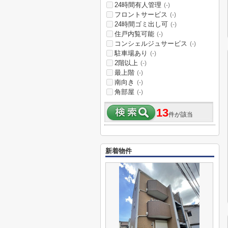
24時間有人管理
(-)
フロントサービス
(-)
24時間ゴミ出し可
(-)
住戸内覧可能
(-)
コンシェルジュサービス
(-)
駐車場あり
(-)
2階以上
(-)
最上階
(-)
南向き
(-)
角部屋
(-)
13
件が該当
新着物件