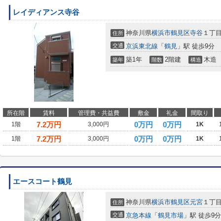
レイディアンス寺谷
神奈川県
横浜市鶴見区
寺谷
１丁
住所
交通
京浜東北線
「
鶴見
」駅 徒歩9分
築1年
2階建
木造
築年
階数
構造
所在階
賃料
管理費・共益費
敷金
礼金
間取り
7.2
万円
0万円
0万円
1階
3,000円
1K
7.2
万円
0万円
0万円
1階
3,000円
1K
エースコート鶴見
神奈川県
横浜市鶴見区
元宮
１丁
住所
交通
京急本線
「
鶴見市場
」駅 徒歩9分