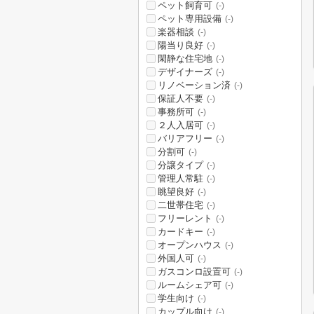
ペット飼育可
(-)
ペット専用設備
(-)
楽器相談
(-)
陽当り良好
(-)
閑静な住宅地
(-)
デザイナーズ
(-)
リノベーション済
(-)
保証人不要
(-)
事務所可
(-)
２人入居可
(-)
バリアフリー
(-)
分割可
(-)
分譲タイプ
(-)
管理人常駐
(-)
眺望良好
(-)
二世帯住宅
(-)
フリーレント
(-)
カードキー
(-)
オープンハウス
(-)
外国人可
(-)
ガスコンロ設置可
(-)
ルームシェア可
(-)
学生向け
(-)
カップル向け
(-)