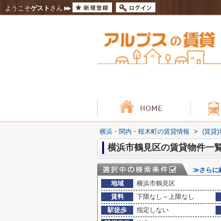
ようこそ
ゲスト
さん
横浜・関内・桜木町の賃貸情報
>
(賃貸
横浜市鶴見区の賃貸物件一
≫さらに
地域
横浜市鶴見区
賃料
下限なし～上限なし
駅徒歩
指定しない