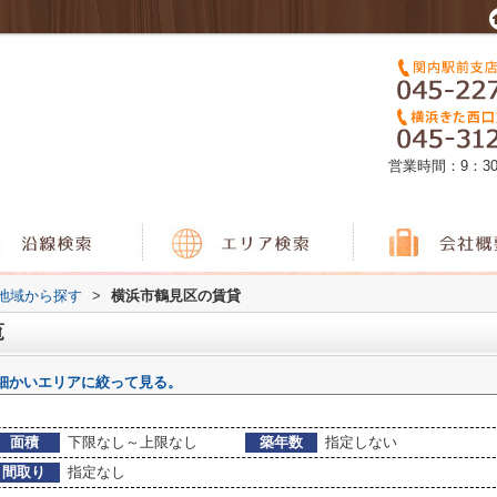
営業時間：9：3
)地域から探す
>
横浜市鶴見区の賃貸
覧
細かいエリアに絞って見る。
面積
下限なし～上限なし
築年数
指定しない
間取り
指定なし