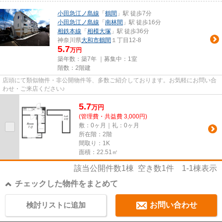
小田急江ノ島線
「
鶴間
」駅 徒歩7分
小田急江ノ島線
「
南林間
」駅 徒歩16分
相鉄本線
「
相模大塚
」駅 徒歩36分
神奈川県
大和市
鶴間
１丁目12-8
5.7
万円
築年数：築7年 ｜募集中：
1室
階数：2階建
店頭にて類似物件・非公開物件等、多数ご紹介しております。お気軽にお問い合
わせ・ご来店ください♪
5.7
万
円
(管理費・共益費 3,000円)
敷：0ヶ月｜礼：0ヶ月
所在階：2階
間取り：1K
面積：22.51㎡
該当公開件数
1
棟 空き数
1
件
1-1
棟表示
チェックした物件をまとめて
検討リストに追加
お問い合わせ