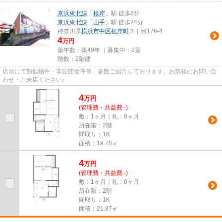
京浜東北線
「
根岸
」駅 徒歩8分
京浜東北線
「
山手
」駅 徒歩24分
神奈川県
横浜市中区
根岸町
３丁目176-4
4
万円
築年数：築49年 ｜募集中：
2室
階数：2階建
店頭にて類似物件・非公開物件等、多数ご紹介しております。お気軽にお問い合
わせ・ご来店ください♪
4
万
円
(管理費・共益費 -)
敷：1ヶ月｜礼：0ヶ月
所在階：2階
間取り：1K
面積：19.78㎡
4
万
円
(管理費・共益費 -)
敷：1ヶ月｜礼：0ヶ月
所在階：2階
間取り：1K
面積：21.87㎡