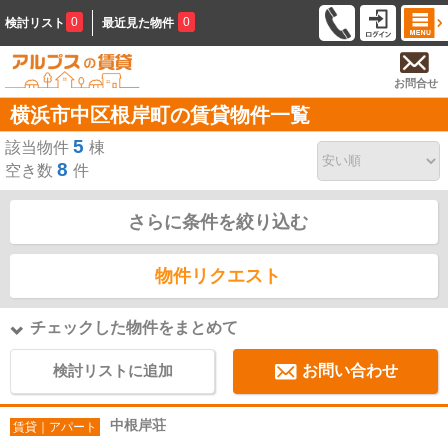
0
0
検討リスト
最近見た物件
お問合せ
横浜市中区根岸町の賃貸物件一覧
5
該当物件
棟
8
空き数
件
さらに条件を絞り込む
物件リクエスト
チェックした物件をまとめて
検討リストに追加
お問い合わせ
中根岸荘
賃貸｜アパート