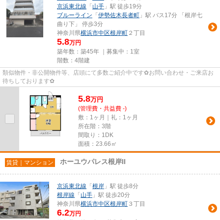
京浜東北線
「
山手
」駅 徒歩19分
ブルーライン
「
伊勢佐木長者町
」駅 バス17分 「根岸七
曲り下」 停歩3分
神奈川県
横浜市中区
根岸町
２丁目
5.8
万円
築年数：築45年 ｜募集中：
1室
階数：4階建
類似物件・非公開物件等、店頭にて多数ご紹介中です✿お問い合わせ・ご来店お
待ちしております✿
5.8
万
円
(管理費・共益費 -)
敷：1ヶ月｜礼：1ヶ月
所在階：3階
間取り：1DK
面積：23.66㎡
ホーユウパレス根岸II
賃貸｜マンション
京浜東北線
「
根岸
」駅 徒歩8分
根岸線
「
山手
」駅 徒歩20分
神奈川県
横浜市中区
根岸町
３丁目
6.2
万円