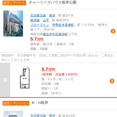
チャーリーズハウス根岸公園
賃貸｜アパート
京浜東北線
「
根岸
」駅 徒歩7分
根岸線
「
山手
」駅 徒歩26分
ブルーライン
「
伊勢佐木長者町
」駅 バス15分 「根岸七
曲り下」 停歩7分
神奈川県
横浜市中区
根岸町
３丁目
5.7
万円
築年数：築12年 ｜募集中：
1室
階数：3階建
類似物件・非公開物件等、店頭にて多数ご紹介中です✿お問い合わせ・ご来店お
待ちしております✿
5.7
万
円
(管理費・共益費 3,000円)
敷：0ヶ月｜礼：1ヶ月
所在階：2階
間取り：1R
面積：18.97㎡
B・H根岸
賃貸｜マンション
京浜東北線
「
根岸
」駅 徒歩13分