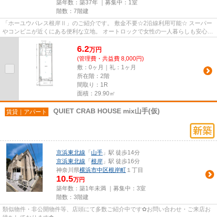
築年数：築37年 ｜募集中：
1室
階数：7階建
「ホーユウパレス根岸Ⅱ」のご紹介です。 敷金不要☆2沿線利用可能☆ スーパー
やコンビニが近くにある便利な立地。 オートロックで女性の一人暮らしも安心で
す。 初期費用の分割、その他...
6.2
万
円
(管理費・共益費 8,000円)
敷：0ヶ月｜礼：1ヶ月
所在階：2階
間取り：1R
面積：29.90㎡
QUIET CRAB HOUSE mix山手(仮)
賃貸｜アパート
京浜東北線
「
山手
」駅 徒歩14分
京浜東北線
「
根岸
」駅 徒歩16分
神奈川県
横浜市中区
根岸町
１丁目
10.5
万円
築年数：築1年未満 ｜募集中：
3室
階数：3階建
類似物件・非公開物件等、店頭にて多数ご紹介中です✿お問い合わせ・ご来店お