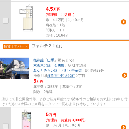
4.5
万
円
(管理費・共益費 -)
敷：4.4万円｜礼：0ヶ月
所在階：1階
間取り：1R
面積：16.64㎡
フォルテ２１山手
賃貸｜アパート
根岸線
「
山手
」駅 徒歩5分
京浜東北線
「
石川町
」駅 徒歩19分
みなとみらい線
「
元町・中華街
」駅 徒歩23分
神奈川県
横浜市中区
大和町
２丁目
5
万円
築年数：築33年 ｜募集中：
2室
階数：2階建
店頭にて非公開物件等、多数ご紹介可能です♪諸条件のご相談もお気軽にお申し付
けください♪皆様のご来店をスタッフ一同心よりお待ちしています♪
5
万
円
(管理費・共益費 3,000円)
敷：0ヶ月｜礼：0ヶ月