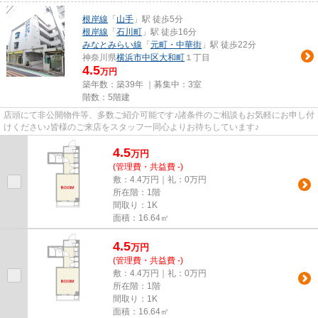
根岸線
「
山手
」駅 徒歩5分
根岸線
「
石川町
」駅 徒歩16分
みなとみらい線
「
元町・中華街
」駅 徒歩22分
神奈川県
横浜市中区
大和町
１丁目
4.5
万円
築年数：築39年 ｜募集中：
3室
階数：5階建
店頭にて非公開物件等、多数ご紹介可能です♪諸条件のご相談もお気軽にお申し付
けください♪皆様のご来店をスタッフ一同心よりお待ちしています♪
4.5
万
円
(管理費・共益費 -)
敷：4.4万円｜礼：0万円
所在階：1階
間取り：1K
面積：16.64㎡
4.5
万
円
(管理費・共益費 -)
敷：4.4万円｜礼：0万円
所在階：1階
間取り：1K
面積：16.64㎡