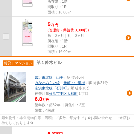
所在階：1階
間取り：1R
面積：16.00㎡
5
万
円
(管理費・共益費 3,000円)
敷：0ヶ月｜礼：0ヶ月
所在階：1階
間取り：1R
面積：16.00㎡
第１鈴木ビル
賃貸｜マンション
京浜東北線
「
山手
」駅 徒歩5分
みなとみらい線
「
元町・中華街
」駅 徒歩21分
京浜東北線
「
石川町
」駅 徒歩18分
神奈川県
横浜市中区
大和町
１丁目
6.8
万円
築年数：築62年 ｜募集中：
3室
階数：4階建
類似物件・非公開物件等、店頭にて多数ご紹介中です✿お問い合わせ・ご来店お
待ちしております✿
6.8