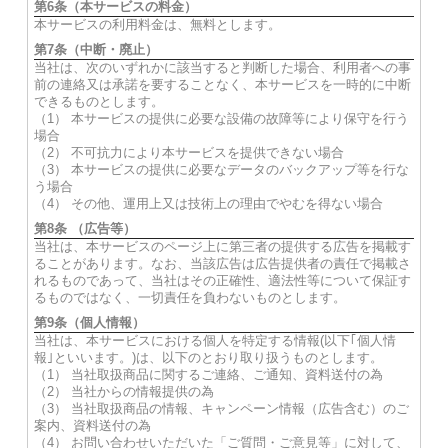
第6条（本サービスの料金）
本サービスの利用料金は、無料とします。
第7条（中断・廃止）
当社は、次のいずれかに該当すると判断した場合、利用者への事
前の連絡又は承諾を要することなく、本サービスを一時的に中断
できるものとします。
（1） 本サービスの提供に必要な設備の故障等により保守を行う
場合
（2） 不可抗力により本サービスを提供できない場合
（3） 本サービスの提供に必要なデータのバックアップ等を行な
う場合
（4） その他、運用上又は技術上の理由でやむを得ない場合
第8条 （広告等）
当社は、本サービスのページ上に第三者の提供する広告を掲載す
ることがあります。なお、当該広告は広告提供者の責任で掲載さ
れるものであって、当社はその正確性、適法性等について保証す
るものではなく、一切責任を負わないものとします。
第9条（個人情報）
当社は、本サービスにおける個人を特定する情報(以下｢個人情
報｣といいます。)は、以下のとおり取り扱うものとします。
（1） 当社取扱商品に関するご連絡、ご通知、資料送付の為
（2） 当社からの情報提供の為
（3） 当社取扱商品の情報、キャンペーン情報（広告含む）のご
案内、資料送付の為
（4） お問い合わせいただいた「ご質問・ご意見等」に対して、