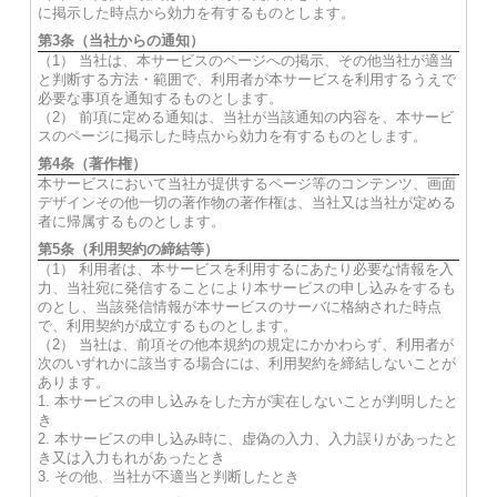
に掲示した時点から効力を有するものとします。
第3条（当社からの通知）
（1） 当社は、本サービスのページへの掲示、その他当社が適当
と判断する方法・範囲で、利用者が本サービスを利用するうえで
必要な事項を通知するものとします。
（2） 前項に定める通知は、当社が当該通知の内容を、本サービ
スのページに掲示した時点から効力を有するものとします。
第4条（著作権）
本サービスにおいて当社が提供するページ等のコンテンツ、画面
デザインその他一切の著作物の著作権は、当社又は当社が定める
者に帰属するものとします。
第5条（利用契約の締結等）
（1） 利用者は、本サービスを利用するにあたり必要な情報を入
力、当社宛に発信することにより本サービスの申し込みをするも
のとし、当該発信情報が本サービスのサーバに格納された時点
で、利用契約が成立するものとします。
（2） 当社は、前項その他本規約の規定にかかわらず、利用者が
次のいずれかに該当する場合には、利用契約を締結しないことが
あります。
1. 本サービスの申し込みをした方が実在しないことが判明したと
き
2. 本サービスの申し込み時に、虚偽の入力、入力誤りがあったと
き又は入力もれがあったとき
3. その他、当社が不適当と判断したとき