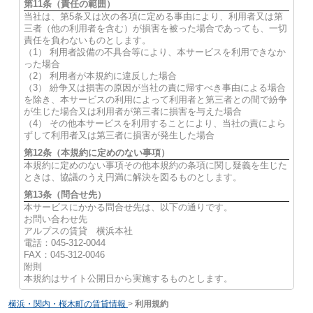
第11条（責任の範囲）
当社は、第5条又は次の各項に定める事由により、利用者又は第
三者（他の利用者を含む）が損害を被った場合であっても、一切
責任を負わないものとします。
（1） 利用者設備の不具合等により、本サービスを利用できなか
った場合
（2） 利用者が本規約に違反した場合
（3） 紛争又は損害の原因が当社の責に帰すべき事由による場合
を除き、本サービスの利用によって利用者と第三者との間で紛争
が生じた場合又は利用者が第三者に損害を与えた場合
（4） その他本サービスを利用することにより、当社の責によら
ずして利用者又は第三者に損害が発生した場合
第12条（本規約に定めのない事項）
本規約に定めのない事項その他本規約の条項に関し疑義を生じた
ときは、協議のうえ円満に解決を図るものとします。
第13条（問合せ先）
本サービスにかかる問合せ先は、以下の通りです。
お問い合わせ先
アルプスの賃貸 横浜本社
電話：045-312-0044
FAX：045-312-0046
附則
本規約はサイト公開日から実施するものとします。
横浜・関内・桜木町の賃貸情報
>
利用規約