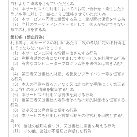
当社よりご連絡をさせていただく為
（5） 本サービスのご利用においてのお問い合わせ・発生したト
ラブル等に対して、当社よりご連絡させていただく為
（6） 本サービスを円滑に運営する為に一定期間の保管をする為
（7） 当社のマーケティングデータとして、個人が特定できない
形での利用をする為
第10条（禁止行為）
利用者は、本サービスの利用にあたり、次の各項に定める行為を
してはならないものとします。
（1） 本サービスに関する情報を改ざんする行為
（2） 利用者以外の者になりすまして本サービスを利用する行為
（3） 有害なコンピュータープログラム等を送信又は書き込む行
為
（4） 第三者又は当社の財産、名誉及びプライバシー等を侵害す
る行為
（5） 本人の同意を得ることなく又は詐欺的な手段により第三者
又は当社の個人情報を収集する行為
（6） 本サービスの利用又は提供を妨げる行為
（7） 当第三者又は当社の著作権その他の知的財産権を侵害する
行為
（8） 法令又は公序良俗に反する行為
（9） 本サービスを利用した営業活動その他営利を目的とする行
為
（10） 当社の信用を傷つけ、又は当社に損害を与える行為
（11） その他、当社が不適切と判断した行為