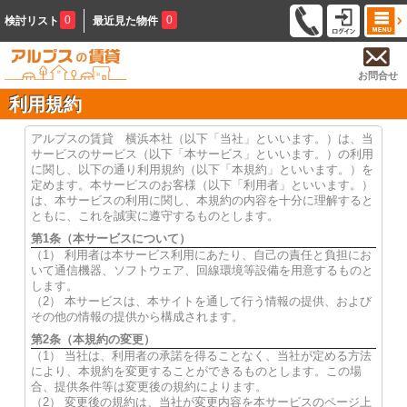
0
0
検討リスト
最近見た物件
お問合せ
利用規約
アルプスの賃貸 横浜本社（以下「当社」といいます。）は、当
サービスのサービス（以下「本サービス」といいます。）の利用
に関し、以下の通り利用規約（以下「本規約」といいます。）を
定めます。本サービスのお客様（以下「利用者」といいます。）
は、本サービスの利用に関し、本規約の内容を十分に理解すると
ともに、これを誠実に遵守するものとします。
第1条（本サービスについて）
（1） 利用者は本サービス利用にあたり、自己の責任と負担にお
いて通信機器、ソフトウェア、回線環境等設備を用意するものと
します。
（2） 本サービスは、本サイトを通して行う情報の提供、および
その他の情報の提供から構成されます。
第2条（本規約の変更）
（1） 当社は、利用者の承諾を得ることなく、当社が定める方法
により、本規約を変更することができるものとします。この場
合、提供条件等は変更後の規約によります。
（2） 変更後の規約は、当社が変更内容を本サービスのページ上