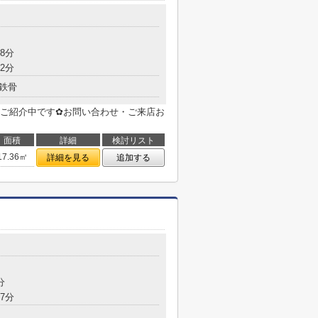
目
8分
2分
鉄骨
ご紹介中です✿お問い合わせ・ご来店お
面積
詳細
検討リスト
17.36㎡
詳細を見る
追加する
分
7分