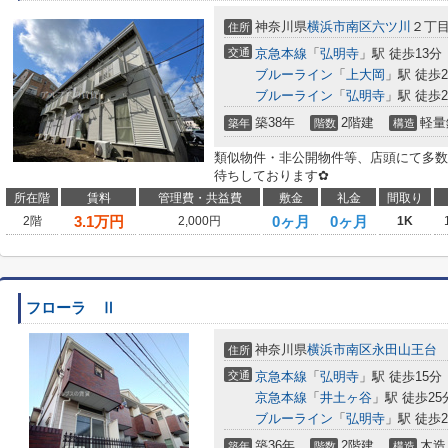
神奈川県
横浜市南区
六ツ川
２丁
住所
交通
京急本線
「
弘明寺
」駅 徒歩13分
ブルーライン
「
上大岡
」駅 徒歩2
ブルーライン
「
弘明寺
」駅 徒歩2
築38年
2階建
軽量
築年
階数
構造
類似物件・非公開物件等、店頭にて多数
待ちしております✿
所在階
賃料
管理費・共益費
敷金
礼金
間取り
3.1
万円
0ヶ月
0ヶ月
2階
2,000円
1K
フローラ Ⅱ
神奈川県
横浜市南区
永田山王台
住所
交通
京急本線
「
弘明寺
」駅 徒歩15分
京急本線
「
井土ヶ谷
」駅 徒歩25
ブルーライン
「
弘明寺
」駅 徒歩2
築36年
2階建
木造
築年
階数
構造