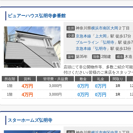
ピュアーハウス弘明寺参番館
神奈川県
横浜市南区
大岡
２丁目
住所
交通
京急本線
「
上大岡
」駅 徒歩17分
ブルーライン
「
弘明寺
」駅 徒歩
京急本線
「
弘明寺
」駅 徒歩13分
築35年
2階建
木造
築年
階数
構造
店頭にて非公開物件等、多数ご紹介可能
付けください♪皆様のご来店をスタッフ
所在階
賃料
管理費・共益費
敷金
礼金
間取り
4
万円
0万円
0万円
1階
3,000円
1R
1
4
万円
0万円
0万円
1階
3,000円
1R
1
スターホームズ弘明寺
神奈川県
横浜市南区
中里
１丁目
住所