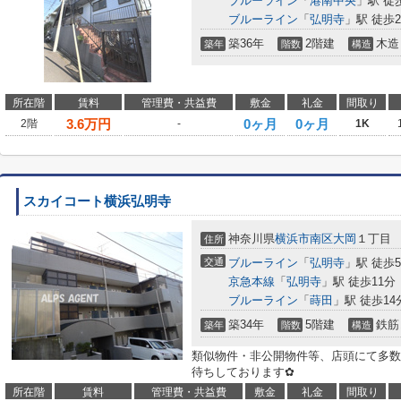
ブルーライン
「
港南中央
」駅 徒
ブルーライン
「
弘明寺
」駅 徒歩2
築36年
2階建
木造
築年
階数
構造
所在階
賃料
管理費・共益費
敷金
礼金
間取り
3.6
万円
0ヶ月
0ヶ月
2階
-
1K
スカイコート横浜弘明寺
神奈川県
横浜市南区
大岡
１丁目
住所
交通
ブルーライン
「
弘明寺
」駅 徒歩
京急本線
「
弘明寺
」駅 徒歩11分
ブルーライン
「
蒔田
」駅 徒歩14
築34年
5階建
鉄筋
築年
階数
構造
類似物件・非公開物件等、店頭にて多数
待ちしております✿
所在階
賃料
管理費・共益費
敷金
礼金
間取り