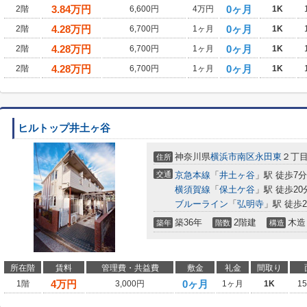
3.84
万円
0ヶ月
2階
6,600円
4万円
1K
4.28
万円
0ヶ月
2階
6,700円
1ヶ月
1K
4.28
万円
0ヶ月
2階
6,700円
1ヶ月
1K
4.28
万円
0ヶ月
2階
6,700円
1ヶ月
1K
ヒルトップ井土ヶ谷
神奈川県
横浜市南区
永田東
２丁
住所
交通
京急本線
「
井土ヶ谷
」駅 徒歩7分
横須賀線
「
保土ケ谷
」駅 徒歩20
ブルーライン
「
弘明寺
」駅 徒歩2
築36年
2階建
木造
築年
階数
構造
所在階
賃料
管理費・共益費
敷金
礼金
間取り
4
万円
0ヶ月
1階
3,000円
1ヶ月
1K
1