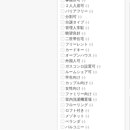
事務所可
(-)
２人入居可
(-)
バリアフリー
(-)
分割可
(-)
分譲タイプ
(-)
管理人常駐
(-)
眺望良好
(-)
二世帯住宅
(-)
フリーレント
(-)
カードキー
(-)
オープンハウス
(-)
外国人可
(-)
ガスコンロ設置可
(-)
ルームシェア可
(-)
学生向け
(-)
カップル向け
(-)
女性向け
(-)
ファミリー向け
(-)
室内洗濯機置場
(-)
フローリング
(-)
ロフト付き
(-)
メゾネット
(-)
ベランダ
(-)
バルコニー
(-)