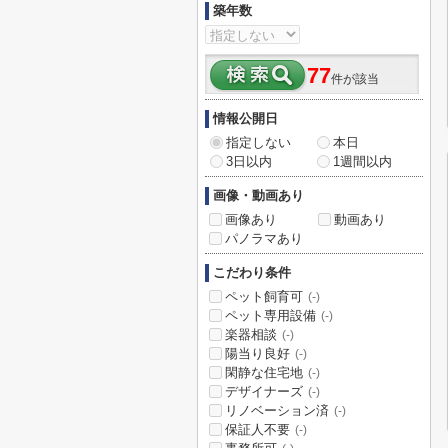
築年数
77
件が該当
情報公開日
指定しない
本日
3日以内
1週間以内
画像・動画あり
画像あり
動画あり
パノラマあり
こだわり条件
ペット飼育可
(-)
ペット専用設備
(-)
楽器相談
(-)
陽当り良好
(-)
閑静な住宅地
(-)
デザイナーズ
(-)
リノベーション済
(-)
保証人不要
(-)