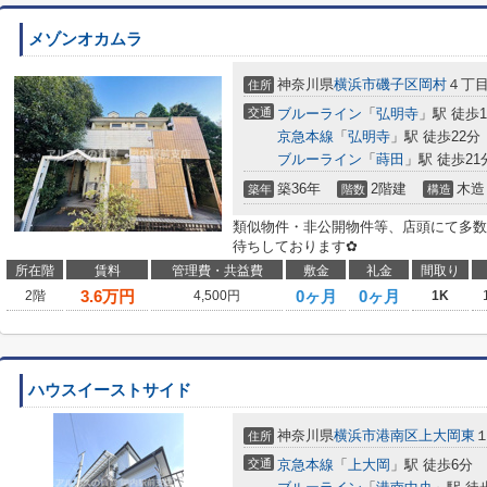
メゾンオカムラ
神奈川県
横浜市磯子区
岡村
４丁
住所
交通
ブルーライン
「
弘明寺
」駅 徒歩1
京急本線
「
弘明寺
」駅 徒歩22分
ブルーライン
「
蒔田
」駅 徒歩21
築36年
2階建
木造
築年
階数
構造
類似物件・非公開物件等、店頭にて多数
待ちしております✿
所在階
賃料
管理費・共益費
敷金
礼金
間取り
3.6
万円
0ヶ月
0ヶ月
2階
4,500円
1K
ハウスイーストサイド
神奈川県
横浜市港南区
上大岡東
住所
交通
京急本線
「
上大岡
」駅 徒歩6分