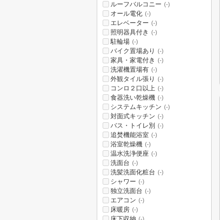
ルーフバルコニー
(-)
オール電化
(-)
エレベーター
(-)
照明器具付き
(-)
駐輪場
(-)
バイク置場あり
(-)
家具・家電付き
(-)
洗濯機置場有
(-)
外観タイル張り
(-)
コンロ２口以上
(-)
食器洗い乾燥機
(-)
システムキッチン
(-)
対面式キッチン
(-)
バス・トイレ別
(-)
追焚機能浴室
(-)
浴室乾燥機
(-)
温水洗浄便座
(-)
洗面台
(-)
洗髪洗面化粧台
(-)
シャワー
(-)
独立洗面台
(-)
エアコン
(-)
床暖房
(-)
床下収納
(-)