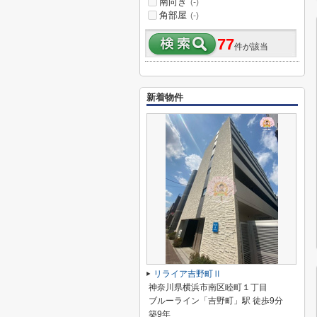
南向き
(-)
角部屋
(-)
77
件が該当
新着物件
リライア吉野町Ⅱ
神奈川県横浜市南区睦町１丁目
ブルーライン「吉野町」駅 徒歩9分
築9年