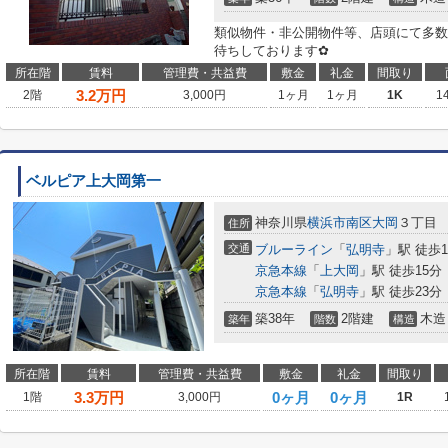
類似物件・非公開物件等、店頭にて多数
待ちしております✿
所在階
賃料
管理費・共益費
敷金
礼金
間取り
3.2
万円
2階
3,000円
1ヶ月
1ヶ月
1K
1
ベルピア上大岡第一
神奈川県
横浜市南区
大岡
３丁目
住所
交通
ブルーライン
「
弘明寺
」駅 徒歩1
京急本線
「
上大岡
」駅 徒歩15分
京急本線
「
弘明寺
」駅 徒歩23分
築38年
2階建
木造
築年
階数
構造
所在階
賃料
管理費・共益費
敷金
礼金
間取り
3.3
万円
0ヶ月
0ヶ月
1階
3,000円
1R