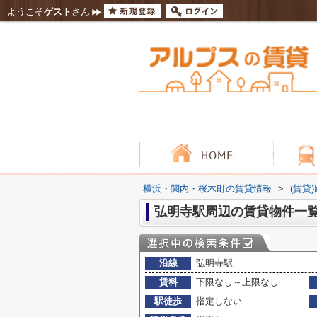
ようこそ
ゲスト
さん
横浜・関内・桜木町の賃貸情報
>
(賃貸
弘明寺駅周辺の賃貸物件一
沿線
弘明寺駅
賃料
下限なし～上限なし
駅徒歩
指定しない