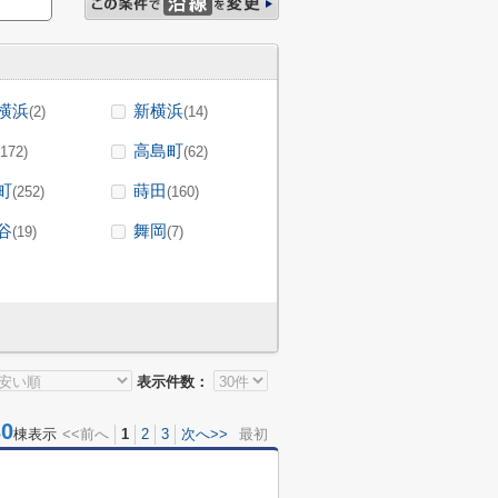
横浜
新横浜
(2)
(14)
高島町
(172)
(62)
町
蒔田
(252)
(160)
谷
舞岡
(19)
(7)
表示件数：
0
棟表示
<<前へ
1
2
3
次へ>>
最初