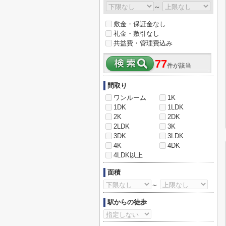
～
敷金・保証金なし
礼金・敷引なし
共益費・管理費込み
77
件が該当
間取り
ワンルーム
1K
1DK
1LDK
2K
2DK
2LDK
3K
3DK
3LDK
4K
4DK
4LDK以上
面積
～
駅からの徒歩