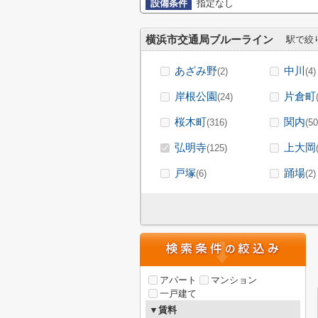
設備条件
指定なし
横浜市交通局ブルーライン
駅で絞
あざみ野
中川
(2)
(4)
岸根公園
片倉町
(24)
桜木町
関内
(316)
(50
弘明寺
上大岡
(125)
戸塚
踊場
(6)
(2)
アパート
マンション
一戸建て
▼賃料