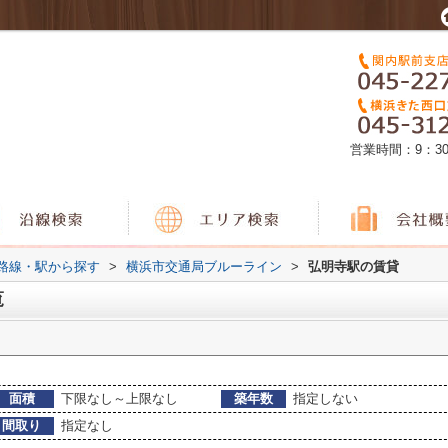
営業時間：9：3
)路線・駅から探す
>
横浜市交通局ブルーライン
>
弘明寺駅の賃貸
覧
面積
下限なし～上限なし
築年数
指定しない
間取り
指定なし