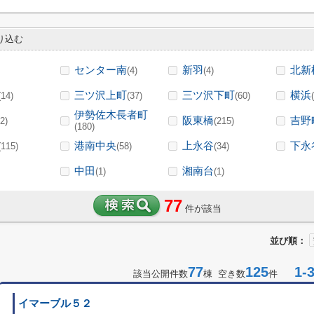
り込む
センター南
新羽
北新
(4)
(4)
三ツ沢上町
三ツ沢下町
横浜
(14)
(37)
(60)
伊勢佐木長者町
阪東橋
吉野
2)
(215)
(180)
港南中央
上永谷
下永
(115)
(58)
(34)
中田
湘南台
(1)
(1)
77
件が該当
並び順：
77
125
1-3
該当公開件数
棟 空き数
件
イマーブル５２