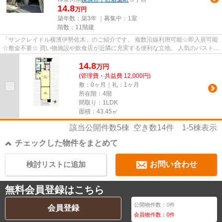
14.8
万円
築年数：築3年 ｜募集中：
1室
階数：11階建
「サンクレイドル横濱伊勢佐木」のご紹介です。 複数沿線利用可能☆即入居可能
☆敷金不要☆ 買い物施設や飲食店が近隣に充実する便利な立地。 人気のバストイ
レ別。嬉しい浴室乾燥機付。 ...
14.8
万
円
(管理費・共益費 12,000円)
敷：0ヶ月｜礼：1ヶ月
所在階：4階
間取り：1LDK
面積：43.45㎡
該当公開件数
5
棟 空き数
14
件
1-5
棟表示
チェックした物件をまとめて
検討リストに追加
お問い合わせ
無料会員登録はこちら
公開物件数：
0
件
会員登録
会員物件数：
0
件