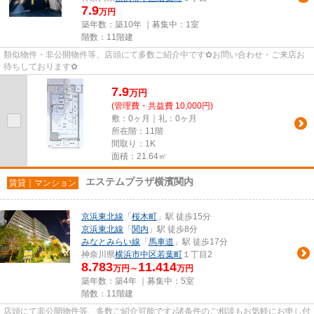
7.9
万円
築年数：築10年 ｜募集中：
1室
階数：11階建
類似物件・非公開物件等、店頭にて多数ご紹介中です✿お問い合わせ・ご来店お
待ちしております✿
7.9
万
円
(管理費・共益費 10,000円)
敷：0ヶ月｜礼：0ヶ月
所在階：11階
間取り：1K
面積：21.64㎡
エステムプラザ横濱関内
賃貸｜マンション
京浜東北線
「
桜木町
」駅 徒歩15分
京浜東北線
「
関内
」駅 徒歩8分
みなとみらい線
「
馬車道
」駅 徒歩17分
神奈川県
横浜市中区
若葉町
１丁目2
8.783
11.414
万円～
万円
築年数：築4年 ｜募集中：
5室
階数：11階建
店頭にて非公開物件等、多数ご紹介可能です♪諸条件のご相談もお気軽にお申し付