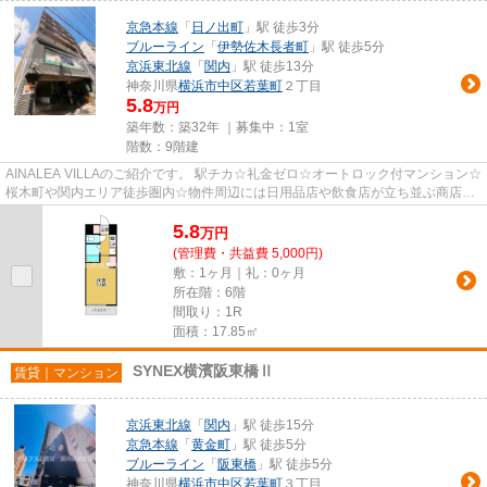
京急本線
「
日ノ出町
」駅 徒歩3分
ブルーライン
「
伊勢佐木長者町
」駅 徒歩5分
京浜東北線
「
関内
」駅 徒歩13分
神奈川県
横浜市中区
若葉町
２丁目
5.8
万円
築年数：築32年 ｜募集中：
1室
階数：9階建
AINALEA VILLAのご紹介です。 駅チカ☆礼金ゼロ☆オートロック付マンション☆
桜木町や関内エリア徒歩圏内☆物件周辺には日用品店や飲食店が立ち並ぶ商店街
もあり、利便性に優れた立地です...
5.8
万
円
(管理費・共益費 5,000円)
敷：1ヶ月｜礼：0ヶ月
所在階：6階
間取り：1R
面積：17.85㎡
SYNEX横濱阪東橋Ⅱ
賃貸｜マンション
京浜東北線
「
関内
」駅 徒歩15分
京急本線
「
黄金町
」駅 徒歩5分
ブルーライン
「
阪東橋
」駅 徒歩5分
神奈川県
横浜市中区
若葉町
３丁目