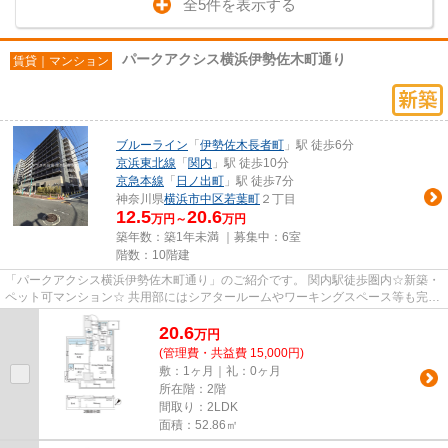
全5件を表示する
パークアクシス横浜伊勢佐木町通り
賃貸｜マンション
ブルーライン
「
伊勢佐木長者町
」駅 徒歩6分
京浜東北線
「
関内
」駅 徒歩10分
京急本線
「
日ノ出町
」駅 徒歩7分
神奈川県
横浜市中区
若葉町
２丁目
12.5
20.6
万円～
万円
築年数：築1年未満 ｜募集中：
6室
階数：10階建
「パークアクシス横浜伊勢佐木町通り」のご紹介です。 関内駅徒歩圏内☆新築・
ペット可マンション☆ 共用部にはシアタールームやワーキングスペース等も完備
しております。 【オンライン...
20.6
万
円
(管理費・共益費 15,000円)
敷：1ヶ月｜礼：0ヶ月
所在階：2階
間取り：2LDK
面積：52.86㎡