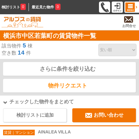
0
0
検討リスト
最近見た物件
お問合せ
横浜市中区若葉町の賃貸物件一覧
5
該当物件
棟
14
空き数
件
さらに条件を絞り込む
物件リクエスト
チェックした物件をまとめて
検討リストに追加
お問い合わせ
AINALEA VILLA
賃貸｜マンション