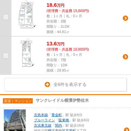
18.6
万
円
(管理費・共益費 15,000円)
敷：1ヶ月｜礼：0ヶ月
所在階：3階
間取り：2LDK
面積：44.81㎡
13.6
万
円
(管理費・共益費 10,000円)
敷：1ヶ月｜礼：0ヶ月
所在階：7階
間取り：1DK
面積：29.95㎡
全6件を表示する
サンクレイドル横濱伊勢佐木
賃貸｜マンション
京急本線
「
黄金町
」駅 徒歩6分
ブルーライン
「
阪東橋
」駅 徒歩6分
京浜東北線
「
関内
」駅 徒歩16分
神奈川県
横浜市中区
若葉町
３丁目