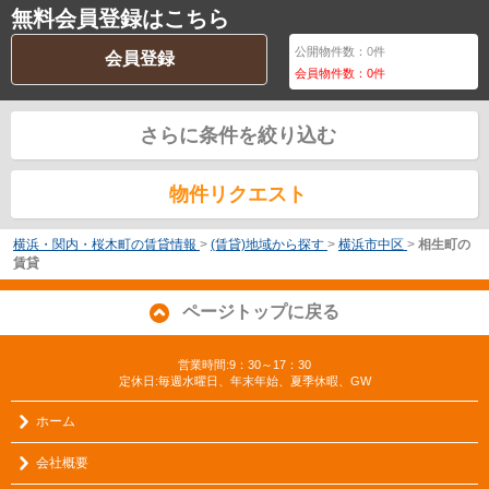
無料会員登録はこちら
公開物件数：
0
件
会員登録
会員物件数：
0
件
さらに条件を絞り込む
物件リクエスト
横浜・関内・桜木町の賃貸情報
>
(賃貸)地域から探す
>
横浜市中区
>
相生町の
賃貸
ページトップに戻る
営業時間:9：30～17：30
定休日:毎週水曜日、年末年始、夏季休暇、GW
ホーム
会社概要