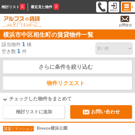
0
0
検討リスト
最近見た物件
お問合せ
横浜市中区相生町の賃貸物件一覧
1
該当物件
棟
1
空き数
件
さらに条件を絞り込む
物件リクエスト
チェックした物件をまとめて
検討リストに追加
お問い合わせ
Breeze横浜公園
賃貸｜マンション