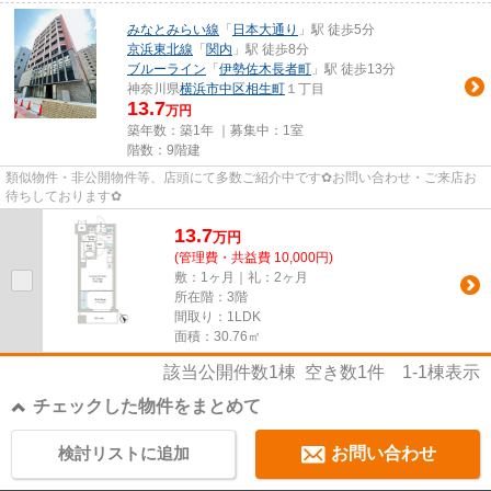
みなとみらい線
「
日本大通り
」駅 徒歩5分
京浜東北線
「
関内
」駅 徒歩8分
ブルーライン
「
伊勢佐木長者町
」駅 徒歩13分
神奈川県
横浜市中区
相生町
１丁目
13.7
万円
築年数：築1年 ｜募集中：
1室
階数：9階建
類似物件・非公開物件等、店頭にて多数ご紹介中です✿お問い合わせ・ご来店お
待ちしております✿
13.7
万
円
(管理費・共益費 10,000円)
敷：1ヶ月｜礼：2ヶ月
所在階：3階
間取り：1LDK
面積：30.76㎡
該当公開件数
1
棟 空き数
1
件
1-1
棟表示
チェックした物件をまとめて
検討リストに追加
お問い合わせ