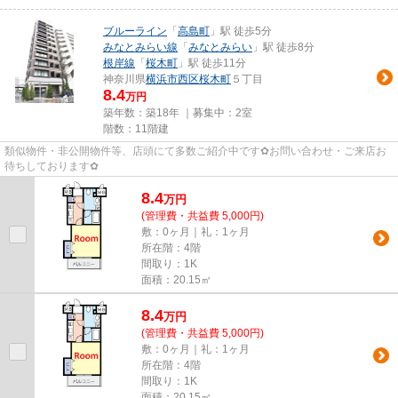
ブルーライン
「
高島町
」駅 徒歩5分
みなとみらい線
「
みなとみらい
」駅 徒歩8分
根岸線
「
桜木町
」駅 徒歩11分
神奈川県
横浜市西区
桜木町
５丁目
8.4
万円
築年数：築18年 ｜募集中：
2室
階数：11階建
類似物件・非公開物件等、店頭にて多数ご紹介中です✿お問い合わせ・ご来店お
待ちしております✿
8.4
万
円
(管理費・共益費 5,000円)
敷：0ヶ月｜礼：1ヶ月
所在階：4階
間取り：1K
面積：20.15㎡
8.4
万
円
(管理費・共益費 5,000円)
敷：0ヶ月｜礼：1ヶ月
所在階：4階
間取り：1K
面積：20.15㎡