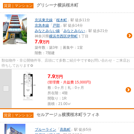
グリシーナ横浜桜木町
賃貸｜マンション
京浜東北線
「
桜木町
」駅 徒歩11分
京急本線
「
戸部
」駅 徒歩14分
みなとみらい線
「
みなとみらい
」駅 徒歩21分
神奈川県
横浜市西区
伊勢町
１丁目
7.9
万円
築年数：築3年 ｜募集中：
1室
階数：7階建
類似物件・非公開物件等、店頭にて多数ご紹介中です✿お問い合わせ・ご来店お
待ちしております✿
7.9
万
円
(管理費・共益費 15,000円)
敷：0ヶ月｜礼：0ヶ月
所在階：4階
間取り：1R
面積：21.00㎡
セルアージュ横濱桜木町ラフィネ
賃貸｜マンション
ブルーライン
「
高島町
」駅 徒歩5分