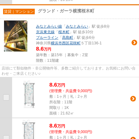
グランド・ガーラ横濱桜木町
賃貸｜マンション
みなとみらい線
「
みなとみらい
」駅 徒歩8分
京浜東北線
「
桜木町
」駅 徒歩10分
ブルーライン
「
高島町
」駅 徒歩6分
神奈川県
横浜市西区
花咲町
５丁目136-1
8.6
万円
築年数：築15年 ｜募集中：
2室
階数：11階建
店頭にて類似物件・非公開物件等、多数ご紹介しております。お気軽にお問い合
わせ・ご来店ください♪
8.6
万
円
(管理費・共益費 9,000円)
敷：1ヶ月｜礼：2ヶ月
所在階：11階
間取り：1K
面積：21.62㎡
8.6
万
円
(管理費・共益費 9,000円)
敷：1ヶ月｜礼：2ヶ月