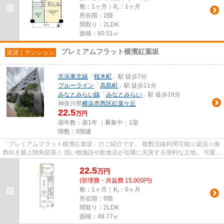
敷：1ヶ月｜礼：1ヶ月
所在階：2階
間取り：2LDK
面積：60.51㎡
プレミアムフラット横濱紅葉坂
賃貸｜マンション
京浜東北線
「
桜木町
」駅 徒歩7分
ブルーライン
「
高島町
」駅 徒歩11分
みなとみらい線
「
みなとみらい
」駅 徒歩16分
神奈川県
横浜市西区
紅葉ケ丘
22.5
万円
築年数：築1年 ｜募集中：
1室
階数：6階建
「プレミアムフラット横濱紅葉坂」のご紹介です。 複数沿線利用可能☆築浅☆南
西向き最上階角部屋☆ 買い物施設や飲食店が近隣に充実する便利な立地。 可愛い
ペットと一緒に暮らせるお家...
22.5
万
円
(管理費・共益費 15,000円)
敷：1ヶ月｜礼：0ヶ月
所在階：6階
間取り：2LDK
面積：48.77㎡