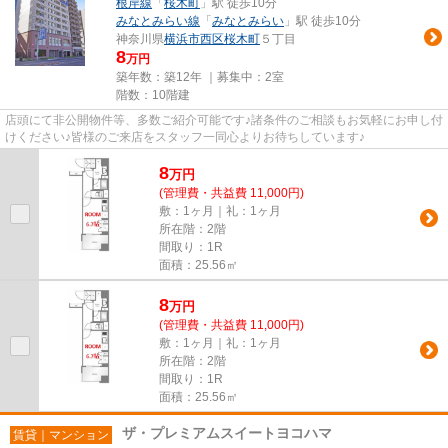
根岸線
「
桜木町
」駅 徒歩10分
みなとみらい線
「
みなとみらい
」駅 徒歩10分
神奈川県
横浜市西区
桜木町
５丁目
8
万円
築年数：築12年 ｜募集中：
2室
階数：10階建
店頭にて非公開物件等、多数ご紹介可能です♪諸条件のご相談もお気軽にお申し付
けください♪皆様のご来店をスタッフ一同心よりお待ちしています♪
8
万
円
(管理費・共益費 11,000円)
敷：1ヶ月｜礼：1ヶ月
所在階：2階
間取り：1R
面積：25.56㎡
8
万
円
(管理費・共益費 11,000円)
敷：1ヶ月｜礼：1ヶ月
所在階：2階
間取り：1R
面積：25.56㎡
ザ・プレミアムスイートヨコハマ
賃貸｜マンション