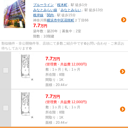
ブルーライン
「
桜木町
」駅 徒歩1分
みなとみらい線
「
みなとみらい
」駅 徒歩13分
根岸線
「
関内
」駅 徒歩15分
神奈川県
横浜市中区
花咲町
２丁目66
7.7
万円
築年数：築20年 ｜募集中：
2室
階数：10階建
類似物件・非公開物件等、店頭にて多数ご紹介中です✿お問い合わせ・ご来店お
待ちしております✿
7.7
万
円
(管理費・共益費 12,000円)
敷：1ヶ月｜礼：1ヶ月
所在階：8階
間取り：1K
面積：20.44㎡
7.7
万
円
(管理費・共益費 12,000円)
敷：1ヶ月｜礼：1ヶ月
所在階：8階
間取り：1K
面積：20.44㎡