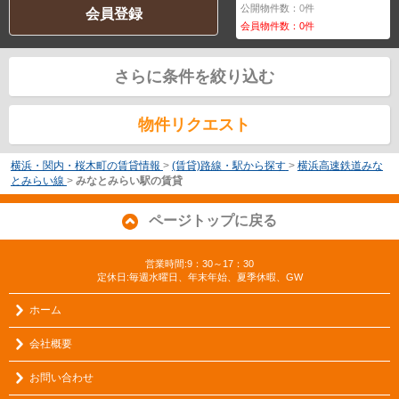
公開物件数：
0
件
会員登録
会員物件数：
0
件
さらに条件を絞り込む
物件リクエスト
横浜・関内・桜木町の賃貸情報
>
(賃貸)路線・駅から探す
>
横浜高速鉄道みな
とみらい線
>
みなとみらい駅の賃貸
ページトップに戻る
営業時間:9：30～17：30
定休日:毎週水曜日、年末年始、夏季休暇、GW
ホーム
会社概要
お問い合わせ