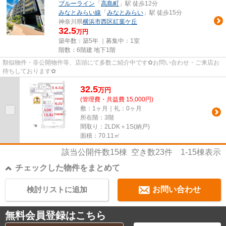
ブルーライン
「
高島町
」駅 徒歩12分
みなとみらい線
「
みなとみらい
」駅 徒歩15分
神奈川県
横浜市西区
紅葉ケ丘
32.5
万円
築年数：築5年 ｜募集中：
1室
階数：6階建 地下1階
類似物件・非公開物件等、店頭にて多数ご紹介中です✿お問い合わせ・ご来店お
待ちしております✿
32.5
万
円
(管理費・共益費 15,000円)
敷：1ヶ月｜礼：0ヶ月
所在階：3階
間取り：2LDK＋1S(納戸)
面積：70.11㎡
該当公開件数
15
棟 空き数
23
件
1-15
棟表示
チェックした物件をまとめて
検討リストに追加
お問い合わせ
無料会員登録はこちら