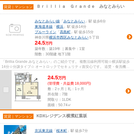
Ｂｒｉｌｌｉａ Ｇｒａｎｄｅ みなとみらい
賃貸｜マンション
みなとみらい線
「
みなとみらい
」駅 徒歩6分
東海道本線
「
横浜
」駅 徒歩14分
ブルーライン
「
高島町
」駅 徒歩15分
神奈川県
横浜市西区
みなとみらい
５丁目
24.5
万円
築年数：築19年 ｜募集中：
1室
階数：30階建 地下1階
「Brillia Grande みなとみらい」のご紹介です。 複数沿線利用可能☆横浜駅徒歩
14分☆分譲タイプ☆ オートロックでセキュリティ面安心です。 追焚・食洗機な
ど人気の設備充実。 不在時に...
24.5
万
円
(管理費・共益費 18,000円)
敷：2ヶ月｜礼：1ヶ月
所在階：7階
間取り：1LDK
面積：50.74㎡
KDXレジデンス横濱紅葉坂
賃貸｜マンション
京浜東北線
「
桜木町
」駅 徒歩7分