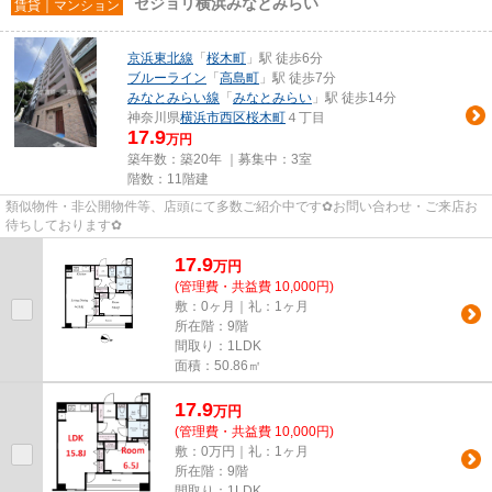
セジョリ横浜みなとみらい
賃貸｜マンション
京浜東北線
「
桜木町
」駅 徒歩6分
ブルーライン
「
高島町
」駅 徒歩7分
みなとみらい線
「
みなとみらい
」駅 徒歩14分
神奈川県
横浜市西区
桜木町
４丁目
17.9
万円
築年数：築20年 ｜募集中：
3室
階数：11階建
類似物件・非公開物件等、店頭にて多数ご紹介中です✿お問い合わせ・ご来店お
待ちしております✿
17.9
万
円
(管理費・共益費 10,000円)
敷：0ヶ月｜礼：1ヶ月
所在階：9階
間取り：1LDK
面積：50.86㎡
17.9
万
円
(管理費・共益費 10,000円)
敷：0万円｜礼：1ヶ月
所在階：9階
間取り：1LDK