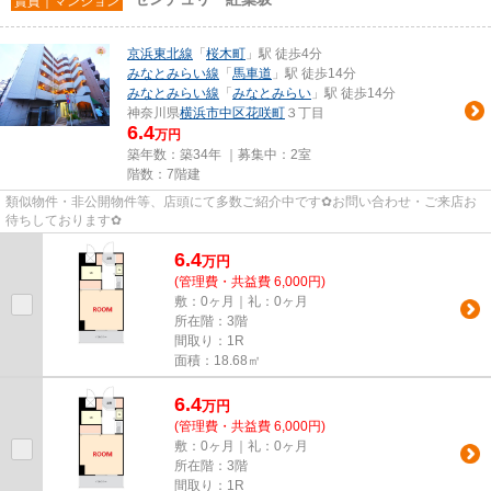
賃貸｜マンション
京浜東北線
「
桜木町
」駅 徒歩4分
みなとみらい線
「
馬車道
」駅 徒歩14分
みなとみらい線
「
みなとみらい
」駅 徒歩14分
神奈川県
横浜市中区
花咲町
３丁目
6.4
万円
築年数：築34年 ｜募集中：
2室
階数：7階建
類似物件・非公開物件等、店頭にて多数ご紹介中です✿お問い合わせ・ご来店お
待ちしております✿
6.4
万
円
(管理費・共益費 6,000円)
敷：0ヶ月｜礼：0ヶ月
所在階：3階
間取り：1R
面積：18.68㎡
6.4
万
円
(管理費・共益費 6,000円)
敷：0ヶ月｜礼：0ヶ月
所在階：3階
間取り：1R