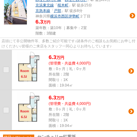
京浜東北線
「
桜木町
」駅 徒歩15分
京急本線
「
戸部
」駅 徒歩8分
神奈川県
横浜市西区
伊勢町
２丁目
6.3
万円
築年数：築10年 ｜募集中：
2室
階数：3階建
店頭にて非公開物件等、多数ご紹介可能です♪諸条件のご相談もお気軽にお申し付
けください♪皆様のご来店をスタッフ一同心よりお待ちしています♪
6.3
万
円
(管理費・共益費 4,000円)
敷：0ヶ月｜礼：0ヶ月
所在階：2階
間取り：1K
面積：19.04㎡
6.3
万
円
(管理費・共益費 4,000円)
敷：0ヶ月｜礼：0ヶ月
所在階：2階
間取り：1K
面積：19.04㎡
センチュリー紅葉坂