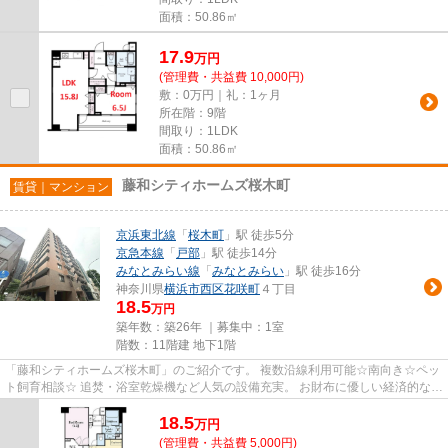
面積：50.86㎡
17.9
万
円
(管理費・共益費 10,000円)
敷：0万円｜礼：1ヶ月
所在階：9階
間取り：1LDK
面積：50.86㎡
藤和シティホームズ桜木町
賃貸｜マンション
京浜東北線
「
桜木町
」駅 徒歩5分
京急本線
「
戸部
」駅 徒歩14分
みなとみらい線
「
みなとみらい
」駅 徒歩16分
神奈川県
横浜市西区
花咲町
４丁目
18.5
万円
築年数：築26年 ｜募集中：
1室
階数：11階建 地下1階
「藤和シティホームズ桜木町」のご紹介です。 複数沿線利用可能☆南向き☆ペッ
ト飼育相談☆ 追焚・浴室乾燥機など人気の設備充実。 お財布に優しい経済的な都
市ガス物件です。 オートロッ...
18.5
万
円
(管理費・共益費 5,000円)