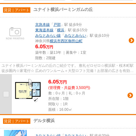
ユナイト横浜バーミンガムの丘
賃貸｜アパート
京急本線
「
戸部
」駅 徒歩9分
東海道本線
「
横浜
」駅 徒歩15分
みなとみらい線
「
みなとみらい
」駅 徒歩10分
神奈川県
横浜市西区
御所山町
6.05
万円
築年数：築13年 ｜募集中：
1室
階数：2階建
ユナイト横浜バーミンガムの丘のご紹介です。 敷礼ゼロゼロ☆横浜駅・桜木町駅
徒歩圏内☆家電付☆ 広めのワンルーム＋大型ロフト完備！お部屋の広さを有効活
用できる使い勝手の良い１部屋...
6.05
万
円
(管理費・共益費 3,500円)
敷：0ヶ月｜礼：0ヶ月
所在階：1階
間取り：1R
面積：16.00㎡
デルタ横浜
賃貸｜アパート
みなとみらい線
「
みなとみらい
」駅 徒歩20分