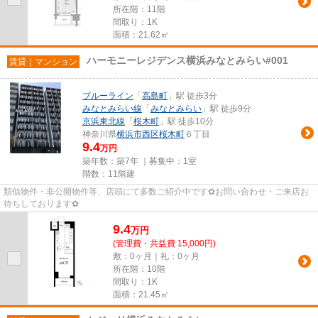
所在階：11階
間取り：1K
面積：21.62㎡
ハーモニーレジデンス横浜みなとみらい#001
賃貸｜マンション
ブルーライン
「
高島町
」駅 徒歩3分
みなとみらい線
「
みなとみらい
」駅 徒歩9分
京浜東北線
「
桜木町
」駅 徒歩10分
神奈川県
横浜市西区
桜木町
６丁目
9.4
万円
築年数：築7年 ｜募集中：
1室
階数：11階建
類似物件・非公開物件等、店頭にて多数ご紹介中です✿お問い合わせ・ご来店お
待ちしております✿
9.4
万
円
(管理費・共益費 15,000円)
敷：0ヶ月｜礼：0ヶ月
所在階：10階
間取り：1K
面積：21.45㎡