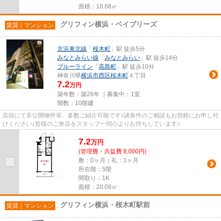
面積：18.68㎡
グリフィン横浜・ベイブリーズ
賃貸｜マンション
京浜東北線
「
桜木町
」駅 徒歩5分
みなとみらい線
「
みなとみらい
」駅 徒歩14分
ブルーライン
「
高島町
」駅 徒歩10分
神奈川県
横浜市西区
桜木町
４丁目
7.2
万円
築年数：築26年 ｜募集中：
1室
階数：10階建
店頭にて非公開物件等、多数ご紹介可能です♪諸条件のご相談もお気軽にお申し付
けください♪皆様のご来店をスタッフ一同心よりお待ちしています♪
7.2
万
円
(管理費・共益費 8,000円)
敷：0ヶ月｜礼：1ヶ月
所在階：5階
間取り：1K
面積：20.08㎡
グリフィン横浜・桜木町駅前
賃貸｜マンション