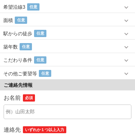
希望沿線3
任意
面積
任意
駅からの徒歩
任意
築年数
任意
こだわり条件
任意
その他ご要望等
任意
ご連絡先情報
お名前
必須
連絡先
いずれか１つ以上入力