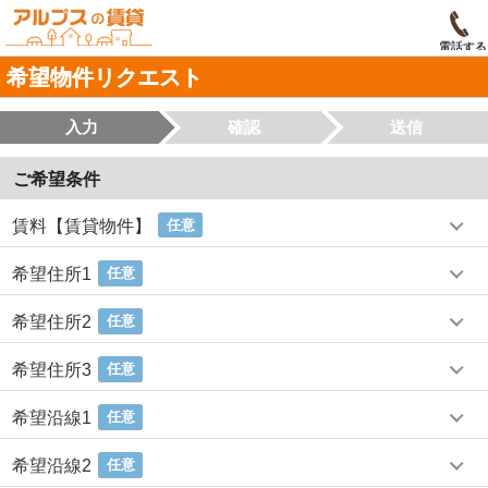
電話する
希望物件リクエスト
入力
確認
送信
ご希望条件
賃料【賃貸物件】
任意
希望住所1
任意
希望住所2
任意
希望住所3
任意
希望沿線1
任意
希望沿線2
任意