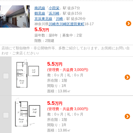
南武線
「
小田栄
」駅 徒歩7分
鶴見線
「
浜川崎
」駅 徒歩15分
京浜東北線
「
川崎
」駅 徒歩26分
神奈川県
川崎市川崎区
渡田東町
18-17
5.5
万円
築年数：築8年 ｜募集中：
2室
階数：2階建
店頭にて類似物件・非公開物件等、多数ご紹介しております。お気軽にお問い合
わせ・ご来店ください♪
5.5
万
円
(管理費・共益費 3,000円)
敷：0ヶ月｜礼：0ヶ月
所在階：1階
間取り：1R
面積：13.86㎡
5.5
万
円
(管理費・共益費 3,000円)
敷：0ヶ月｜礼：0ヶ月
所在階：1階
間取り：1R
面積：13.86㎡