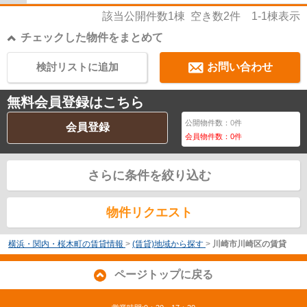
該当公開件数
1
棟 空き数
2
件
1-1
棟表示
チェックした物件をまとめて
検討リストに追加
お問い合わせ
無料会員登録はこちら
公開物件数：
0
件
会員登録
会員物件数：
0
件
さらに条件を絞り込む
物件リクエスト
横浜・関内・桜木町の賃貸情報
>
(賃貸)地域から探す
>
川崎市川崎区の賃貸
ページトップに戻る