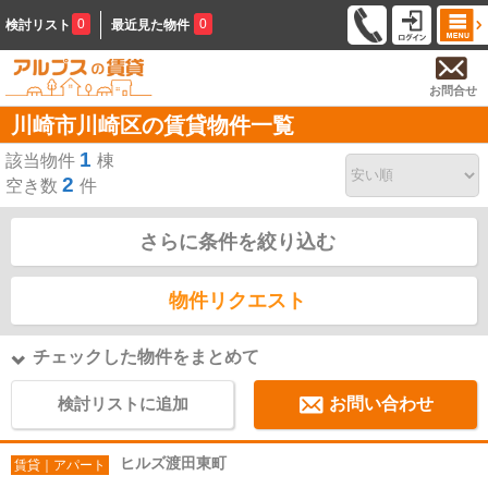
0
0
検討リスト
最近見た物件
お問合せ
川崎市川崎区の賃貸物件一覧
1
該当物件
棟
2
空き数
件
さらに条件を絞り込む
物件リクエスト
チェックした物件をまとめて
検討リストに追加
お問い合わせ
ヒルズ渡田東町
賃貸｜アパート