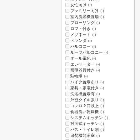
女性向け
(-)
ファミリー向け
(-)
室内洗濯機置場
(-)
フローリング
(-)
ロフト付き
(-)
メゾネット
(-)
ベランダ
(-)
バルコニー
(-)
ルーフバルコニー
(-)
オール電化
(-)
エレベーター
(-)
照明器具付き
(-)
駐輪場
(-)
バイク置場あり
(-)
家具・家電付き
(-)
洗濯機置場有
(-)
外観タイル張り
(-)
コンロ２口以上
(-)
食器洗い乾燥機
(-)
システムキッチン
(-)
対面式キッチン
(-)
バス・トイレ別
(-)
追焚機能浴室
(-)