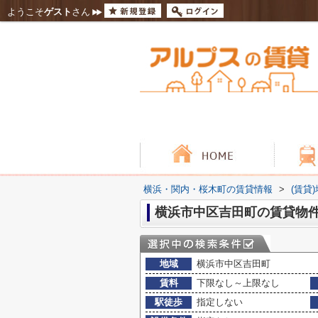
ようこそ
ゲスト
さん
横浜・関内・桜木町の賃貸情報
>
(賃貸
横浜市中区吉田町の賃貸物
地域
横浜市中区吉田町
賃料
下限なし～上限なし
駅徒歩
指定しない