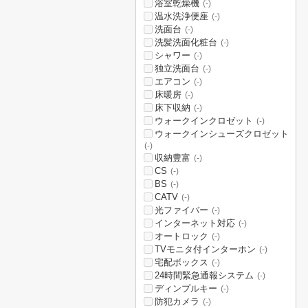
浴室乾燥機
(-)
温水洗浄便座
(-)
洗面台
(-)
洗髪洗面化粧台
(-)
シャワー
(-)
独立洗面台
(-)
エアコン
(-)
床暖房
(-)
床下収納
(-)
ウォークインクロゼット
(-)
ウォークインシューズクロゼット
(-)
収納豊富
(-)
CS
(-)
BS
(-)
CATV
(-)
光ファイバー
(-)
インターネット対応
(-)
オートロック
(-)
TVモニタ付インターホン
(-)
宅配ボックス
(-)
24時間緊急通報システム
(-)
ディンプルキー
(-)
防犯カメラ
(-)