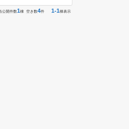
1
4
1-1
当公開件数
棟 空き数
件
棟表示