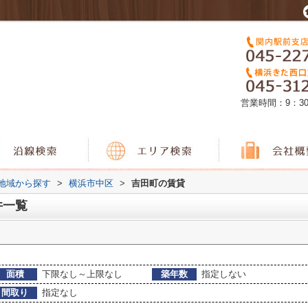
営業時間：9：3
)地域から探す
>
横浜市中区
>
吉田町の賃貸
件一覧
面積
下限なし～上限なし
築年数
指定しない
間取り
指定なし