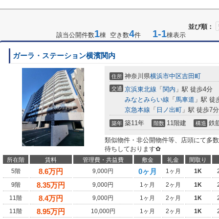
並び順：
1
4
1-1
該当公開件数
棟 空き数
件
棟表示
ガーラ・ステーション横濱関内
神奈川県
横浜市中区
吉田町
住所
交通
京浜東北線
「
関内
」駅 徒歩4分
みなとみらい線
「
馬車道
」駅 徒
京急本線
「
日ノ出町
」駅 徒歩7分
築11年
11階建
鉄
築年
階数
構造
類似物件・非公開物件等、店頭にて多数
待ちしております✿
所在階
賃料
管理費・共益費
敷金
礼金
間取り
8.6
万円
0ヶ月
5階
9,000円
1ヶ月
1K
8.35
万円
9階
9,000円
1ヶ月
2ヶ月
1K
8.4
万円
11階
9,000円
1ヶ月
2ヶ月
1K
8.95
万円
11階
10,000円
1ヶ月
2ヶ月
1K