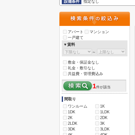
設備条件
指定なし
アパート
マンション
一戸建て
▼賃料
～
敷金・保証金なし
礼金・敷引なし
共益費・管理費込み
1
件が該当
間取り
ワンルーム
1K
1DK
1LDK
2K
2DK
2LDK
3K
3DK
3LDK
4K
4DK