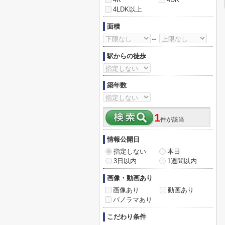
4LDK以上
面積
～
駅からの徒歩
築年数
1
件が該当
情報公開日
指定しない
本日
3日以内
1週間以内
画像・動画あり
画像あり
動画あり
パノラマあり
こだわり条件