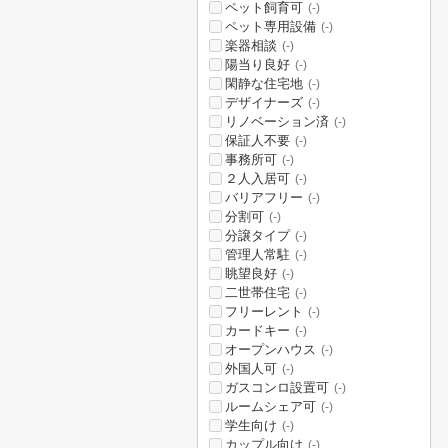
ペット飼育可
(-)
ペット専用設備
(-)
楽器相談
(-)
陽当り良好
(-)
閑静な住宅地
(-)
デザイナーズ
(-)
リノベーション済
(-)
保証人不要
(-)
事務所可
(-)
２人入居可
(-)
バリアフリー
(-)
分割可
(-)
分譲タイプ
(-)
管理人常駐
(-)
眺望良好
(-)
二世帯住宅
(-)
フリーレント
(-)
カードキー
(-)
オープンハウス
(-)
外国人可
(-)
ガスコンロ設置可
(-)
ルームシェア可
(-)
学生向け
(-)
カップル向け
(-)