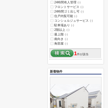
24時間有人管理
(-)
フロントサービス
(-)
24時間ゴミ出し可
(-)
住戸内覧可能
(-)
コンシェルジュサービス
(-)
駐車場あり
(-)
2階以上
(-)
最上階
(-)
南向き
(-)
角部屋
(-)
1
件が該当
新着物件