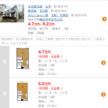
京浜東北線
「
山手
」駅 徒歩7分
根岸線
「
石川町
」駅 徒歩18分
みなとみらい線
「
元町・中華街
」駅 徒歩25分
神奈川県
横浜市中区
竹之丸
4.7
5.2
万円～
万円
築年数：築27年 ｜募集中：
2室
階数：2階建
類似物件・非公開物件等、店頭にて多数ご紹介中です✿お問い合わせ・ご来店お
待ちしております✿
4.7
万
円
(管理費・共益費 -)
敷：1ヶ月｜礼：1ヶ月
所在階：1階
間取り：1R
面積：23.18㎡
5.2
万
円
(管理費・共益費 -)
敷：1ヶ月｜礼：1ヶ月
所在階：2階
間取り：1R
面積：23.18㎡