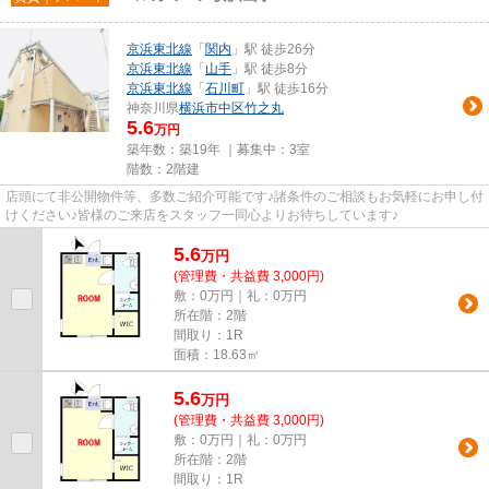
京浜東北線
「
関内
」駅 徒歩26分
京浜東北線
「
山手
」駅 徒歩8分
京浜東北線
「
石川町
」駅 徒歩16分
神奈川県
横浜市中区
竹之丸
5.6
万円
築年数：築19年 ｜募集中：
3室
階数：2階建
店頭にて非公開物件等、多数ご紹介可能です♪諸条件のご相談もお気軽にお申し付
けください♪皆様のご来店をスタッフ一同心よりお待ちしています♪
5.6
万
円
(管理費・共益費 3,000円)
敷：0万円｜礼：0万円
所在階：2階
間取り：1R
面積：18.63㎡
5.6
万
円
(管理費・共益費 3,000円)
敷：0万円｜礼：0万円
所在階：2階
間取り：1R