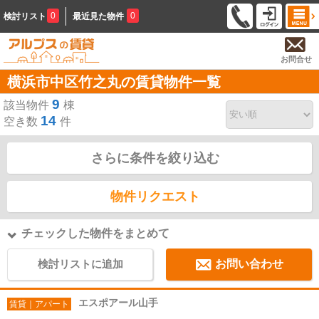
0
0
検討リスト
最近見た物件
お問合せ
横浜市中区竹之丸の賃貸物件一覧
9
該当物件
棟
14
空き数
件
さらに条件を絞り込む
物件リクエスト
チェックした物件をまとめて
検討リストに追加
お問い合わせ
エスポアール山手
賃貸｜アパート