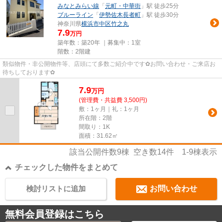
みなとみらい線
「
元町・中華街
」駅 徒歩25分
ブルーライン
「
伊勢佐木長者町
」駅 徒歩30分
神奈川県
横浜市中区
竹之丸
7.9
万円
築年数：築20年 ｜募集中：
1室
階数：2階建
類似物件・非公開物件等、店頭にて多数ご紹介中です✿お問い合わせ・ご来店お
待ちしております✿
7.9
万
円
(管理費・共益費 3,500円)
敷：1ヶ月｜礼：1ヶ月
所在階：2階
間取り：1K
面積：31.62㎡
該当公開件数
9
棟 空き数
14
件
1-9
棟表示
チェックした物件をまとめて
検討リストに追加
お問い合わせ
無料会員登録はこちら