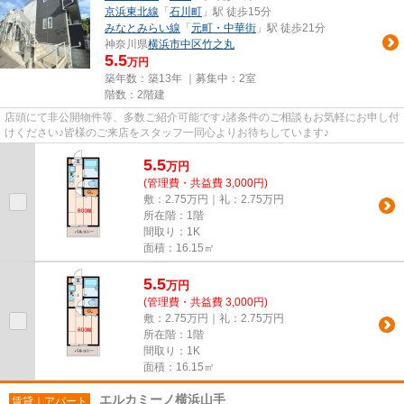
京浜東北線
「
石川町
」駅 徒歩15分
みなとみらい線
「
元町・中華街
」駅 徒歩21分
神奈川県
横浜市中区
竹之丸
5.5
万円
築年数：築13年 ｜募集中：
2室
階数：2階建
店頭にて非公開物件等、多数ご紹介可能です♪諸条件のご相談もお気軽にお申し付
けください♪皆様のご来店をスタッフ一同心よりお待ちしています♪
5.5
万
円
(管理費・共益費 3,000円)
敷：2.75万円｜礼：2.75万円
所在階：1階
間取り：1K
面積：16.15㎡
5.5
万
円
(管理費・共益費 3,000円)
敷：2.75万円｜礼：2.75万円
所在階：1階
間取り：1K
面積：16.15㎡
エルカミーノ横浜山手
賃貸｜アパート