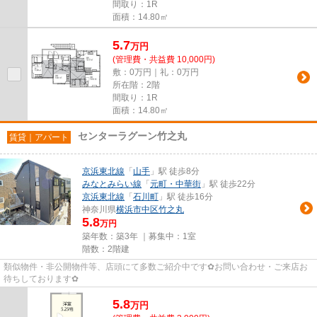
間取り：1R
面積：14.80㎡
5.7
万
円
(管理費・共益費 10,000円)
敷：0万円｜礼：0万円
所在階：2階
間取り：1R
面積：14.80㎡
センターラグーン竹之丸
賃貸｜アパート
京浜東北線
「
山手
」駅 徒歩8分
みなとみらい線
「
元町・中華街
」駅 徒歩22分
京浜東北線
「
石川町
」駅 徒歩16分
神奈川県
横浜市中区
竹之丸
5.8
万円
築年数：築3年 ｜募集中：
1室
階数：2階建
類似物件・非公開物件等、店頭にて多数ご紹介中です✿お問い合わせ・ご来店お
待ちしております✿
5.8
万
円