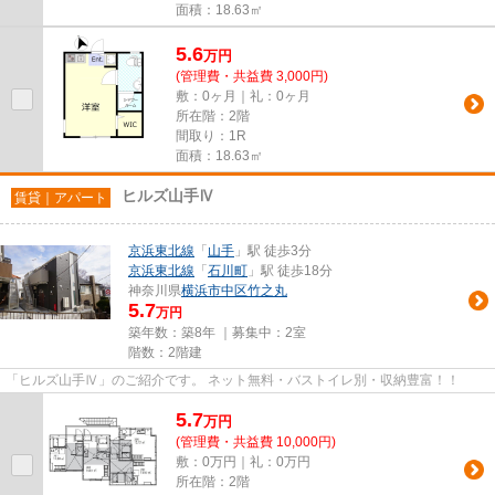
面積：18.63㎡
5.6
万
円
(管理費・共益費 3,000円)
敷：0ヶ月｜礼：0ヶ月
所在階：2階
間取り：1R
面積：18.63㎡
ヒルズ山手Ⅳ
賃貸｜アパート
京浜東北線
「
山手
」駅 徒歩3分
京浜東北線
「
石川町
」駅 徒歩18分
神奈川県
横浜市中区
竹之丸
5.7
万円
築年数：築8年 ｜募集中：
2室
階数：2階建
「ヒルズ山手Ⅳ」のご紹介です。 ネット無料・バストイレ別・収納豊富！！
5.7
万
円
(管理費・共益費 10,000円)
敷：0万円｜礼：0万円
所在階：2階