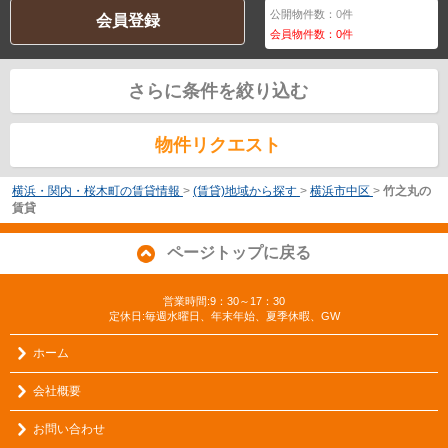
公開物件数：
0
件
会員登録
会員物件数：
0
件
さらに条件を絞り込む
物件リクエスト
横浜・関内・桜木町の賃貸情報
>
(賃貸)地域から探す
>
横浜市中区
>
竹之丸の
賃貸
ページトップに戻る
営業時間:9：30～17：30
定休日:毎週水曜日、年末年始、夏季休暇、GW
ホーム
会社概要
お問い合わせ