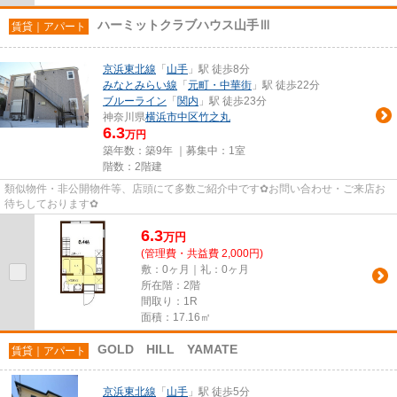
ハーミットクラブハウス山手Ⅲ
賃貸｜アパート
京浜東北線
「
山手
」駅 徒歩8分
みなとみらい線
「
元町・中華街
」駅 徒歩22分
ブルーライン
「
関内
」駅 徒歩23分
神奈川県
横浜市中区
竹之丸
6.3
万円
築年数：築9年 ｜募集中：
1室
階数：2階建
類似物件・非公開物件等、店頭にて多数ご紹介中です✿お問い合わせ・ご来店お
待ちしております✿
6.3
万
円
(管理費・共益費 2,000円)
敷：0ヶ月｜礼：0ヶ月
所在階：2階
間取り：1R
面積：17.16㎡
GOLD HILL YAMATE
賃貸｜アパート
京浜東北線
「
山手
」駅 徒歩5分