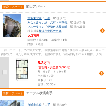
前田アパート
賃貸｜アパート
京浜東北線
「
山手
」駅 徒歩7分
みなとみらい線
「
元町・中華街
」駅 徒歩24分
ブルーライン
「
伊勢佐木長者町
」駅 徒歩26分
神奈川県
横浜市中区
竹之丸
5.3
万円
築年数：築53年 ｜募集中：
1室
階数：2階建
「前田アパート」のご紹介です。 複数沿線利用可能☆角部屋☆敷金礼金不要☆ 二
面採光で日当たり通風良好です。 お財布に優しい経済的な都市ガス物件。 人気の
バストイレ別タイプ☆ 初期費...
5.3
万
円
(管理費・共益費 3,000円)
敷：0ヶ月｜礼：0ヶ月
所在階：2階
間取り：2K
面積：30.30㎡
エーデル横濱山手
賃貸｜アパート
京浜東北線
「
山手
」駅 徒歩8分