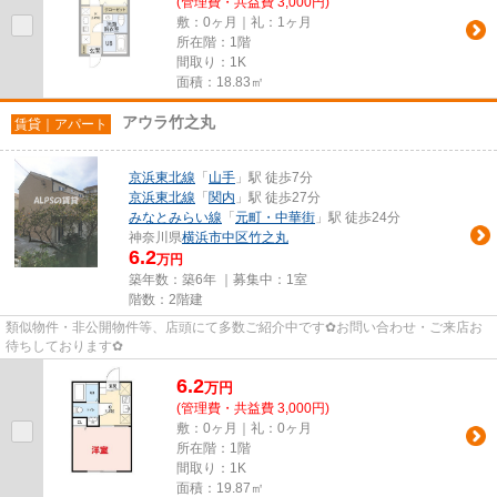
(管理費・共益費 3,000円)
敷：0ヶ月｜礼：1ヶ月
所在階：1階
間取り：1K
面積：18.83㎡
アウラ竹之丸
賃貸｜アパート
京浜東北線
「
山手
」駅 徒歩7分
京浜東北線
「
関内
」駅 徒歩27分
みなとみらい線
「
元町・中華街
」駅 徒歩24分
神奈川県
横浜市中区
竹之丸
6.2
万円
築年数：築6年 ｜募集中：
1室
階数：2階建
類似物件・非公開物件等、店頭にて多数ご紹介中です✿お問い合わせ・ご来店お
待ちしております✿
6.2
万
円
(管理費・共益費 3,000円)
敷：0ヶ月｜礼：0ヶ月
所在階：1階
間取り：1K
面積：19.87㎡