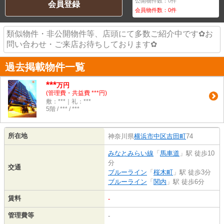
公開物件数：
0
件
会員登録
会員物件数：
0
件
類似物件・非公開物件等、店頭にて多数ご紹介中です✿お
問い合わせ・ご来店お待ちしております✿
過去掲載物件一覧
***
万円
(管理費・共益費 ***円)
敷：***｜礼：***
5階 / *** / ***
所在地
神奈川県
横浜市中区
吉田町
74
みなとみらい線
「
馬車道
」駅 徒歩10
分
交通
ブルーライン
「
桜木町
」駅 徒歩3分
ブルーライン
「
関内
」駅 徒歩6分
賃料
-
管理費等
-