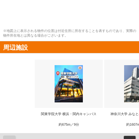
※地図上に表示される物件の位置は付近住所に所在することを表すものであり、実際の
物件所在地とは異なる場合がございます。
周辺施設
関東学院大学 横浜・関内キャンパス
神奈川大学 みな
約675m／9分
約1607