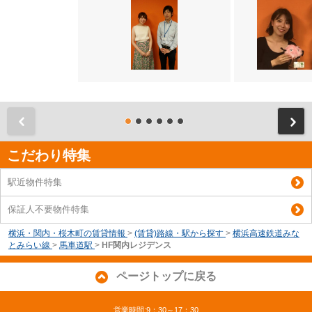
前
こだわり特集
駅近物件特集
保証人不要物件特集
横浜・関内・桜木町の賃貸情報
>
(賃貸)路線・駅から探す
>
横浜高速鉄道みな
とみらい線
>
馬車道駅
>
HF関内レジデンス
ページトップに戻る
営業時間:9：30～17：30