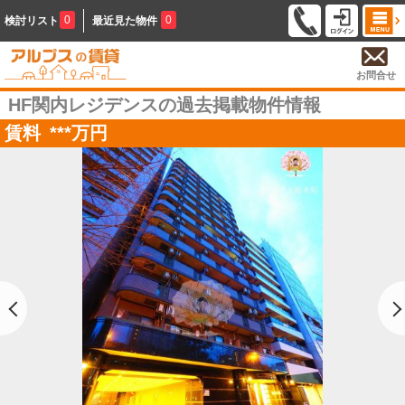
0
0
検討リスト
最近見た物件
お問合せ
HF関内レジデンスの過去掲載物件情報
賃料
***
万円