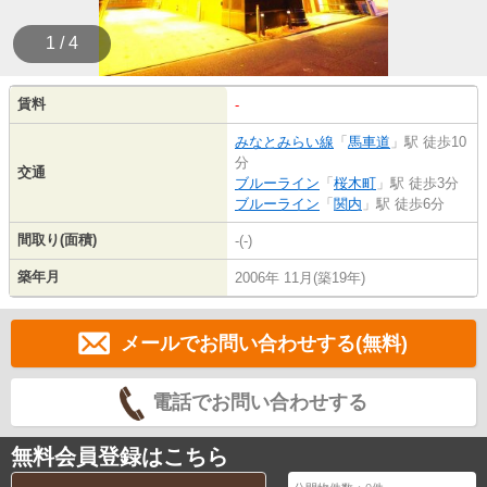
1 / 4
賃料
-
みなとみらい線
「
馬車道
」駅 徒歩10
分
交通
ブルーライン
「
桜木町
」駅 徒歩3分
ブルーライン
「
関内
」駅 徒歩6分
間取り(面積)
-(-)
築年月
2006年 11月(築19年)
メールでお問い合わせする(無料)
電話でお問い合わせする
無料会員登録はこちら