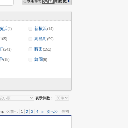
横浜
新横浜
(2)
(14)
高島町
(165)
(59)
町
蒔田
(241)
(151)
谷
舞岡
(18)
(6)
表示件数：
表示
<<前へ
1
2
3
4
5
次へ>>
最初