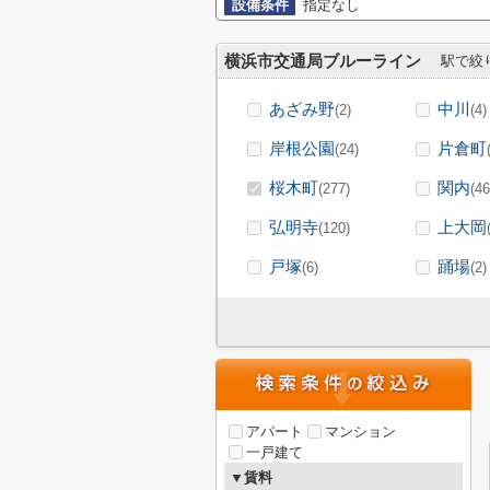
設備条件
指定なし
横浜市交通局ブルーライン
駅で絞
あざみ野
中川
(2)
(4)
岸根公園
片倉町
(24)
桜木町
関内
(277)
(46
弘明寺
上大岡
(120)
戸塚
踊場
(6)
(2)
アパート
マンション
一戸建て
▼賃料