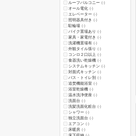
ルーフバルコニー
(-)
オール電化
(-)
エレベーター
(-)
照明器具付き
(-)
駐輪場
(-)
バイク置場あり
(-)
家具・家電付き
(-)
洗濯機置場有
(-)
外観タイル張り
(-)
コンロ２口以上
(-)
食器洗い乾燥機
(-)
システムキッチン
(-)
対面式キッチン
(-)
バス・トイレ別
(-)
追焚機能浴室
(-)
浴室乾燥機
(-)
温水洗浄便座
(-)
洗面台
(-)
洗髪洗面化粧台
(-)
シャワー
(-)
独立洗面台
(-)
エアコン
(-)
床暖房
(-)
床下収納
(-)