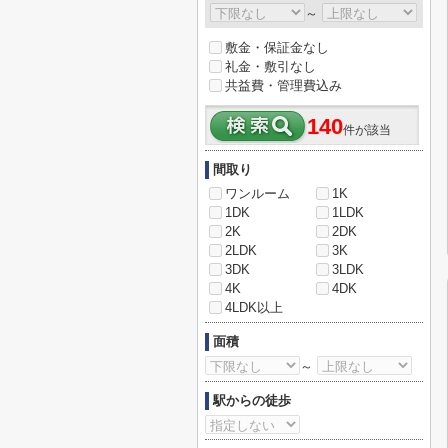
～
敷金・保証金なし
礼金・敷引なし
共益費・管理費込み
140
件が該当
間取り
ワンルーム
1K
1DK
1LDK
2K
2DK
2LDK
3K
3DK
3LDK
4K
4DK
4LDK以上
面積
～
駅からの徒歩