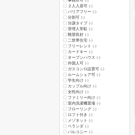
事務所可
(-)
２人入居可
(-)
バリアフリー
(-)
分割可
(-)
分譲タイプ
(-)
管理人常駐
(-)
眺望良好
(-)
二世帯住宅
(-)
フリーレント
(-)
カードキー
(-)
オープンハウス
(-)
外国人可
(-)
ガスコンロ設置可
(-)
ルームシェア可
(-)
学生向け
(-)
カップル向け
(-)
女性向け
(-)
ファミリー向け
(-)
室内洗濯機置場
(-)
フローリング
(-)
ロフト付き
(-)
メゾネット
(-)
ベランダ
(-)
バルコニー
(-)