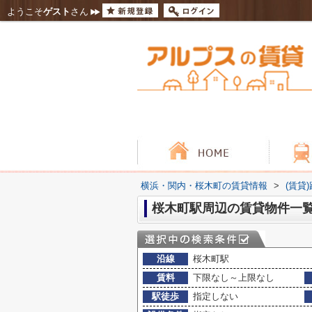
ようこそ
ゲスト
さん
横浜・関内・桜木町の賃貸情報
>
(賃貸
桜木町駅周辺の賃貸物件一
沿線
桜木町駅
賃料
下限なし～上限なし
駅徒歩
指定しない