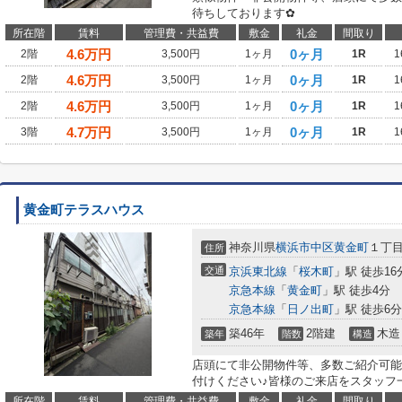
待ちしております✿
所在階
賃料
管理費・共益費
敷金
礼金
間取り
4.6
万円
0ヶ月
2階
3,500円
1ヶ月
1R
1
4.6
万円
0ヶ月
2階
3,500円
1ヶ月
1R
1
4.6
万円
0ヶ月
2階
3,500円
1ヶ月
1R
1
4.7
万円
0ヶ月
3階
3,500円
1ヶ月
1R
1
黄金町テラスハウス
神奈川県
横浜市中区
黄金町
１丁
住所
交通
京浜東北線
「
桜木町
」駅 徒歩16
京急本線
「
黄金町
」駅 徒歩4分
京急本線
「
日ノ出町
」駅 徒歩6分
築46年
2階建
木造
築年
階数
構造
店頭にて非公開物件等、多数ご紹介可能
付けください♪皆様のご来店をスタッフ
所在階
賃料
管理費・共益費
敷金
礼金
間取り