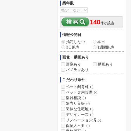
築年数
140
件が該当
情報公開日
指定しない
本日
3日以内
1週間以内
画像・動画あり
画像あり
動画あり
パノラマあり
こだわり条件
ペット飼育可
(-)
ペット専用設備
(-)
楽器相談
(-)
陽当り良好
(-)
閑静な住宅地
(-)
デザイナーズ
(-)
リノベーション済
(-)
保証人不要
(-)