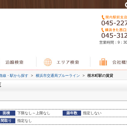
営業時間：9：3
)路線・駅から探す
>
横浜市交通局ブルーライン
>
桜木町駅の賃貸
覧
面積
下限なし～上限なし
築年数
指定しない
間取り
指定なし