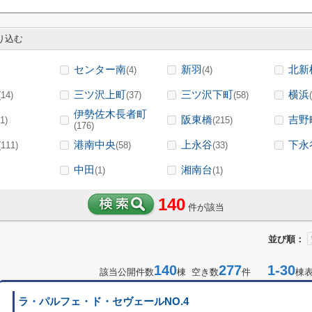
り込む
センター南
新羽
北新
(4)
(4)
三ツ沢上町
三ツ沢下町
横浜
(14)
(37)
(58)
伊勢佐木長者町
阪東橋
吉野
1)
(215)
(176)
港南中央
上永谷
下永
(111)
(58)
(33)
中田
湘南台
(1)
(1)
140
件が該当
並び順：
140
277
1-30
該当公開件数
棟 空き数
件
棟
ラ・パルフェ・ド・セヴェールNO.4