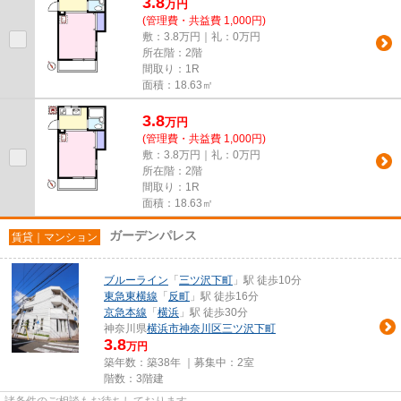
3.8
万
円
(管理費・共益費 1,000円)
敷：3.8万円｜礼：0万円
所在階：2階
間取り：1R
面積：18.63㎡
3.8
万
円
(管理費・共益費 1,000円)
敷：3.8万円｜礼：0万円
所在階：2階
間取り：1R
面積：18.63㎡
ガーデンパレス
賃貸｜マンション
ブルーライン
「
三ツ沢下町
」駅 徒歩10分
東急東横線
「
反町
」駅 徒歩16分
京急本線
「
横浜
」駅 徒歩30分
神奈川県
横浜市神奈川区
三ツ沢下町
3.8
万円
築年数：築38年 ｜募集中：
2室
階数：3階建
諸条件のご相談もお待ちしております