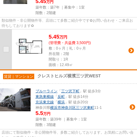
5.45
万円
築年数：築7年 ｜募集中：
1室
階数：2階建
類似物件・非公開物件等、店頭にて多数ご紹介中です✿お問い合わせ・ご来店お
待ちしております✿
5.45
万
円
(管理費・共益費 3,500円)
敷：0ヶ月｜礼：0ヶ月
所在階：2階
間取り：1R
面積：12.49㎡
クレストヒルズ横濱三ツ沢WEST
賃貸｜マンション
ブルーライン
「
三ツ沢下町
」駅 徒歩3分
東急東横線
「
反町
」駅 徒歩14分
京浜東北線
「
横浜
」駅 徒歩20分
神奈川県
横浜市神奈川区
三ツ沢東町
11-1
5.5
万円
築年数：築39年 ｜募集中：
1室
階数：3階建
店頭にて類似物件・非公開物件等、多数ご紹介しております。お気軽にお問い合