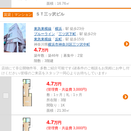
面積：16.76㎡
ＳＴ三ッ沢ビル
賃貸｜マンション
東急東横線
「
横浜
」駅 徒歩23分
ブルーライン
「
三ツ沢下町
」駅 徒歩2分
東急東横線
「
反町
」駅 徒歩15分
神奈川県
横浜市神奈川区
三ツ沢中町
4.7
万円
築年数：築46年 ｜募集中：
2室
階数：3階建
店頭にて非公開物件等、多数ご紹介可能です♪諸条件のご相談もお気軽にお申し付
けください♪皆様のご来店をスタッフ一同心よりお待ちしています♪
4.7
万
円
(管理費・共益費 3,000円)
敷：1ヶ月｜礼：1ヶ月
所在階：3階
間取り：1K
面積：21.30㎡
4.7
万
円
(管理費・共益費 3,000円)