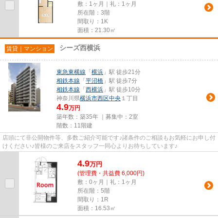
敷：1ヶ月｜礼：1ヶ月
所在階：3階
間取り：1K
面積：21.30㎡
シーズ西横浜
賃貸｜マンション
東急東横線
「
横浜
」駅 徒歩21分
相鉄本線
「
平沼橋
」駅 徒歩7分
相鉄本線
「
西横浜
」駅 徒歩10分
神奈川県
横浜市西区
中央
１丁目
4.9
万円
築年数：築35年 ｜募集中：
2室
階数：11階建
店頭にて非公開物件等、多数ご紹介可能です♪諸条件のご相談もお気軽にお申し付
けください♪皆様のご来店をスタッフ一同心よりお待ちしています♪
4.9
万
円
(管理費・共益費 6,000円)
敷：0ヶ月｜礼：1ヶ月
所在階：5階
間取り：1R
面積：16.53㎡