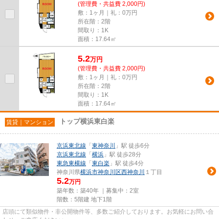
(管理費・共益費 2,000円)
敷：1ヶ月｜礼：0万円
所在階：2階
間取り：1K
面積：17.64㎡
5.2
万
円
(管理費・共益費 2,000円)
敷：1ヶ月｜礼：0万円
所在階：2階
間取り：1K
面積：17.64㎡
トップ横浜東白楽
賃貸｜マンション
京浜東北線
「
東神奈川
」駅 徒歩6分
京浜東北線
「
横浜
」駅 徒歩28分
東急東横線
「
東白楽
」駅 徒歩4分
神奈川県
横浜市神奈川区
西神奈川
１丁目
5.2
万円
築年数：築40年 ｜募集中：
2室
階数：5階建 地下1階
店頭にて類似物件・非公開物件等、多数ご紹介しております。お気軽にお問い合