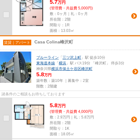
5.7
万
円
(管理費・共益費 5,000円)
敷：0ヶ月｜礼：0ヶ月
所在階：2階
間取り：1R
面積：13.03㎡
Casa Colina峰沢町
賃貸｜アパート
ブルーライン
「
三ツ沢上町
」駅 徒歩10分
東海道本線
「
横浜
」駅 バス19分 「峰沢町」 停歩3分
神奈川県
横浜市保土ケ谷区
峰沢町
5.8
万円
築年数：築10年 ｜募集中：
2室
階数：2階建
諸条件のご相談もお待ちしております
5.8
万
円
(管理費・共益費 4,000円)
敷：2.9万円｜礼：5.8万円
所在階：2階
間取り：1K
面積：18.05㎡