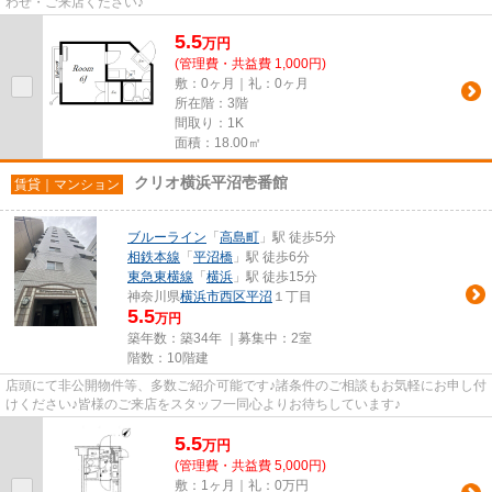
わせ・ご来店ください♪
5.5
万
円
(管理費・共益費 1,000円)
敷：0ヶ月｜礼：0ヶ月
所在階：3階
間取り：1K
面積：18.00㎡
クリオ横浜平沼壱番館
賃貸｜マンション
ブルーライン
「
高島町
」駅 徒歩5分
相鉄本線
「
平沼橋
」駅 徒歩6分
東急東横線
「
横浜
」駅 徒歩15分
神奈川県
横浜市西区
平沼
１丁目
5.5
万円
築年数：築34年 ｜募集中：
2室
階数：10階建
店頭にて非公開物件等、多数ご紹介可能です♪諸条件のご相談もお気軽にお申し付
けください♪皆様のご来店をスタッフ一同心よりお待ちしています♪
5.5
万
円
(管理費・共益費 5,000円)
敷：1ヶ月｜礼：0万円