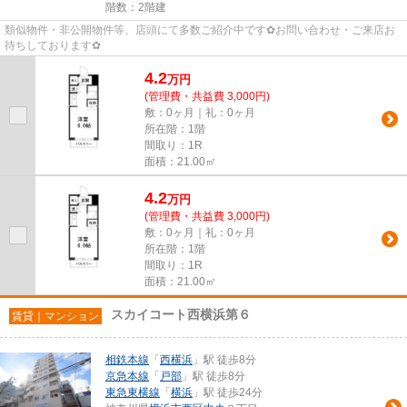
階数：2階建
類似物件・非公開物件等、店頭にて多数ご紹介中です✿お問い合わせ・ご来店お
待ちしております✿
4.2
万
円
(管理費・共益費 3,000円)
敷：0ヶ月｜礼：0ヶ月
所在階：1階
間取り：1R
面積：21.00㎡
4.2
万
円
(管理費・共益費 3,000円)
敷：0ヶ月｜礼：0ヶ月
所在階：1階
間取り：1R
面積：21.00㎡
スカイコート西横浜第６
賃貸｜マンション
相鉄本線
「
西横浜
」駅 徒歩8分
京急本線
「
戸部
」駅 徒歩8分
東急東横線
「
横浜
」駅 徒歩24分