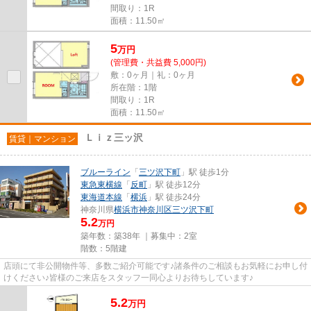
間取り：1R
面積：11.50㎡
5
万
円
(管理費・共益費 5,000円)
敷：0ヶ月｜礼：0ヶ月
所在階：1階
間取り：1R
面積：11.50㎡
Ｌｉｚ三ッ沢
賃貸｜マンション
ブルーライン
「
三ツ沢下町
」駅 徒歩1分
東急東横線
「
反町
」駅 徒歩12分
東海道本線
「
横浜
」駅 徒歩24分
神奈川県
横浜市神奈川区
三ツ沢下町
5.2
万円
築年数：築38年 ｜募集中：
2室
階数：5階建
店頭にて非公開物件等、多数ご紹介可能です♪諸条件のご相談もお気軽にお申し付
けください♪皆様のご来店をスタッフ一同心よりお待ちしています♪
5.2
万
円