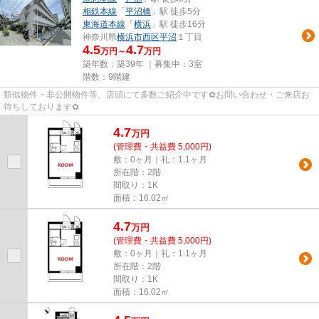
相鉄本線
「
平沼橋
」駅 徒歩5分
東海道本線
「
横浜
」駅 徒歩16分
神奈川県
横浜市西区
平沼
１丁目
4.5
4.7
万円～
万円
築年数：築39年 ｜募集中：
3室
階数：9階建
類似物件・非公開物件等、店頭にて多数ご紹介中です✿お問い合わせ・ご来店お
待ちしております✿
4.7
万
円
(管理費・共益費 5,000円)
敷：0ヶ月｜礼：1.1ヶ月
所在階：2階
間取り：1K
面積：16.02㎡
4.7
万
円
(管理費・共益費 5,000円)
敷：0ヶ月｜礼：1.1ヶ月
所在階：2階
間取り：1K
面積：16.02㎡