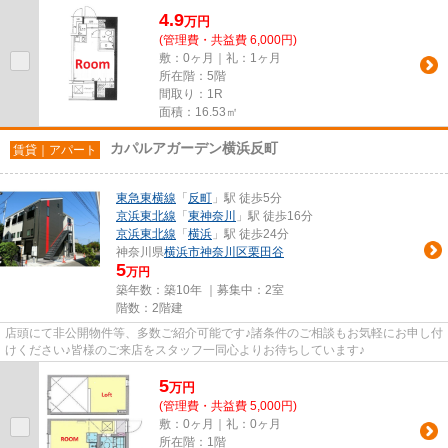
4.9
万
円
(管理費・共益費 6,000円)
敷：0ヶ月｜礼：1ヶ月
所在階：5階
間取り：1R
面積：16.53㎡
カパルアガーデン横浜反町
賃貸｜アパート
東急東横線
「
反町
」駅 徒歩5分
京浜東北線
「
東神奈川
」駅 徒歩16分
京浜東北線
「
横浜
」駅 徒歩24分
神奈川県
横浜市神奈川区
栗田谷
5
万円
築年数：築10年 ｜募集中：
2室
階数：2階建
店頭にて非公開物件等、多数ご紹介可能です♪諸条件のご相談もお気軽にお申し付
けください♪皆様のご来店をスタッフ一同心よりお待ちしています♪
5
万
円
(管理費・共益費 5,000円)
敷：0ヶ月｜礼：0ヶ月
所在階：1階