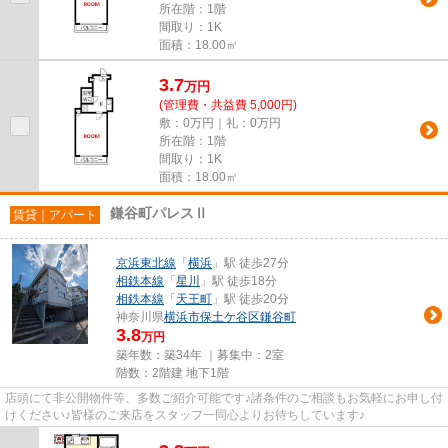
所在階：1階
間取り：1K
面積：18.00㎡
3.7
万
円
(管理費・共益費 5,000円)
敷：0万円｜礼：0万円
所在階：1階
間取り：1K
面積：18.00㎡
鎌谷町パレスⅡ
賃貸｜アパート
京浜東北線
「
横浜
」駅 徒歩27分
相鉄本線
「
星川
」駅 徒歩18分
相鉄本線
「
天王町
」駅 徒歩20分
神奈川県
横浜市保土ケ谷区
鎌谷町
3.8
万円
築年数：築34年 ｜募集中：
2室
階数：2階建 地下1階
店頭にて非公開物件等、多数ご紹介可能です♪諸条件のご相談もお気軽にお申し付
けください♪皆様のご来店をスタッフ一同心よりお待ちしています♪