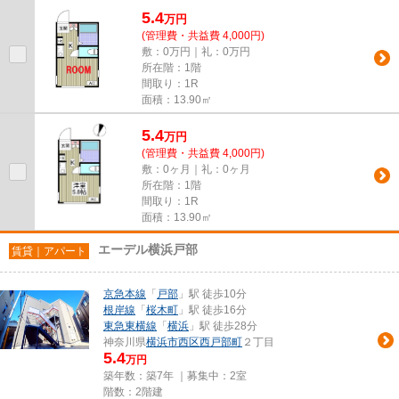
5.4
万
円
(管理費・共益費 4,000円)
敷：0万円｜礼：0万円
所在階：1階
間取り：1R
面積：13.90㎡
5.4
万
円
(管理費・共益費 4,000円)
敷：0ヶ月｜礼：0ヶ月
所在階：1階
間取り：1R
面積：13.90㎡
エーデル横浜戸部
賃貸｜アパート
京急本線
「
戸部
」駅 徒歩10分
根岸線
「
桜木町
」駅 徒歩16分
東急東横線
「
横浜
」駅 徒歩28分
神奈川県
横浜市西区
西戸部町
２丁目
5.4
万円
築年数：築7年 ｜募集中：
2室
階数：2階建