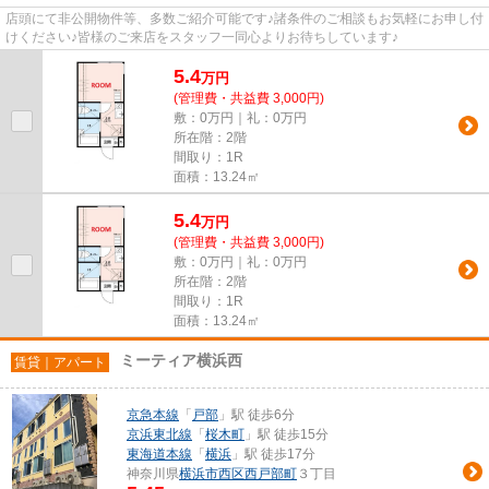
店頭にて非公開物件等、多数ご紹介可能です♪諸条件のご相談もお気軽にお申し付
けください♪皆様のご来店をスタッフ一同心よりお待ちしています♪
5.4
万
円
(管理費・共益費 3,000円)
敷：0万円｜礼：0万円
所在階：2階
間取り：1R
面積：13.24㎡
5.4
万
円
(管理費・共益費 3,000円)
敷：0万円｜礼：0万円
所在階：2階
間取り：1R
面積：13.24㎡
ミーティア横浜西
賃貸｜アパート
京急本線
「
戸部
」駅 徒歩6分
京浜東北線
「
桜木町
」駅 徒歩15分
東海道本線
「
横浜
」駅 徒歩17分
神奈川県
横浜市西区
西戸部町
３丁目