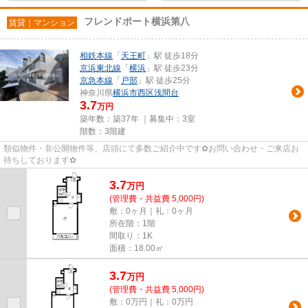
フレンドポート横浜第八
賃貸｜マンション
相鉄本線
「
天王町
」駅 徒歩18分
京浜東北線
「
横浜
」駅 徒歩23分
京急本線
「
戸部
」駅 徒歩25分
神奈川県
横浜市西区
浅間台
3.7
万円
築年数：築37年 ｜募集中：
3室
階数：3階建
類似物件・非公開物件等、店頭にて多数ご紹介中です✿お問い合わせ・ご来店お
待ちしております✿
3.7
万
円
(管理費・共益費 5,000円)
敷：0ヶ月｜礼：0ヶ月
所在階：1階
間取り：1K
面積：18.00㎡
3.7
万
円
(管理費・共益費 5,000円)
敷：0万円｜礼：0万円