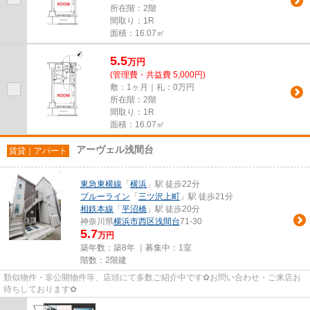
所在階：2階
間取り：1R
面積：16.07㎡
5.5
万
円
(管理費・共益費 5,000円)
敷：1ヶ月｜礼：0万円
所在階：2階
間取り：1R
面積：16.07㎡
アーヴェル浅間台
賃貸｜アパート
東急東横線
「
横浜
」駅 徒歩22分
ブルーライン
「
三ツ沢上町
」駅 徒歩21分
相鉄本線
「
平沼橋
」駅 徒歩20分
神奈川県
横浜市西区
浅間台
71-30
5.7
万円
築年数：築8年 ｜募集中：
1室
階数：2階建
類似物件・非公開物件等、店頭にて多数ご紹介中です✿お問い合わせ・ご来店お
待ちしております✿