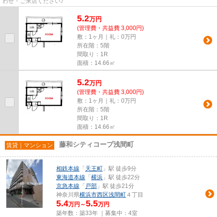
わせ・ご来店ください♪
5.2
万
円
(管理費・共益費 3,000円)
敷：1ヶ月｜礼：0万円
所在階：5階
間取り：1R
面積：14.66㎡
5.2
万
円
(管理費・共益費 3,000円)
敷：1ヶ月｜礼：0万円
所在階：5階
間取り：1R
面積：14.66㎡
藤和シティコープ浅間町
賃貸｜マンション
相鉄本線
「
天王町
」駅 徒歩9分
東海道本線
「
横浜
」駅 徒歩22分
京急本線
「
戸部
」駅 徒歩21分
神奈川県
横浜市西区
浅間町
４丁目
5.4
5.5
万円～
万円
築年数：築33年 ｜募集中：
4室