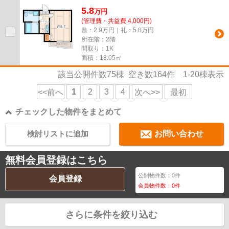
5.8
万
円
(管理費・共益費 4,000円)
敷：2.9万円｜礼：5.8万円
所在階：2階
間取り：1K
面積：18.05㎡
該当公開件数
75
棟 空き数
164
件
1-20
棟表示
1
2
3
4
<<前へ
次へ>>
最初
チェックした物件をまとめて
検討リストに追加
お問い合わせ
無料会員登録はこちら
公開物件数：
0
件
会員登録
会員物件数：
0
件
さらに条件を絞り込む