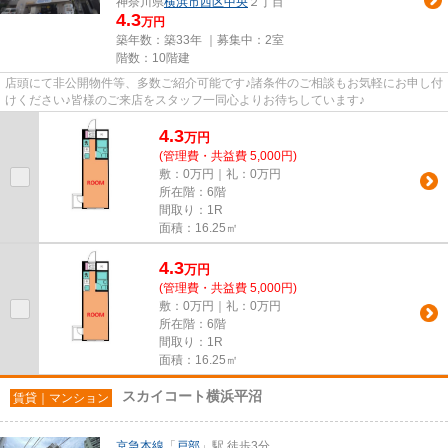
神奈川県
横浜市西区
中央
２丁目
4.3
万円
築年数：築33年 ｜募集中：
2室
階数：10階建
店頭にて非公開物件等、多数ご紹介可能です♪諸条件のご相談もお気軽にお申し付
けください♪皆様のご来店をスタッフ一同心よりお待ちしています♪
4.3
万
円
(管理費・共益費 5,000円)
敷：0万円｜礼：0万円
所在階：6階
間取り：1R
面積：16.25㎡
4.3
万
円
(管理費・共益費 5,000円)
敷：0万円｜礼：0万円
所在階：6階
間取り：1R
面積：16.25㎡
スカイコート横浜平沼
賃貸｜マンション
京急本線
「
戸部
」駅 徒歩3分