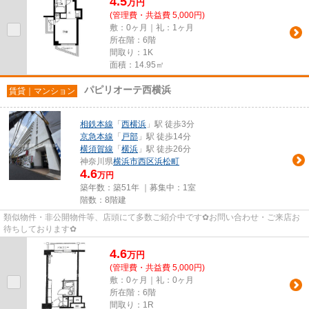
4.5
万
円
(管理費・共益費 5,000円)
敷：0ヶ月｜礼：1ヶ月
所在階：6階
間取り：1K
面積：14.95㎡
パピリオーテ西横浜
賃貸｜マンション
相鉄本線
「
西横浜
」駅 徒歩3分
京急本線
「
戸部
」駅 徒歩14分
横須賀線
「
横浜
」駅 徒歩26分
神奈川県
横浜市西区
浜松町
4.6
万円
築年数：築51年 ｜募集中：
1室
階数：8階建
類似物件・非公開物件等、店頭にて多数ご紹介中です✿お問い合わせ・ご来店お
待ちしております✿
4.6
万
円
(管理費・共益費 5,000円)
敷：0ヶ月｜礼：0ヶ月
所在階：6階
間取り：1R