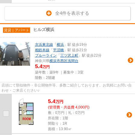
全4件を表示する
ヒルズ横浜
賃貸｜アパート
京浜東北線
「
横浜
」駅 徒歩19分
相鉄本線
「
平沼橋
」駅 徒歩21分
ブルーライン
「
三ツ沢上町
」駅 徒歩22分
神奈川県
横浜市西区
浅間台
5.4
万円
築年数：築9年 ｜募集中：
3室
階数：2階建
店頭にて類似物件・非公開物件等、多数ご紹介しております。お気軽にお問い合
わせ・ご来店ください♪
5.4
万
円
(管理費・共益費 4,000円)
敷：0万円｜礼：0万円
所在階：1階
間取り：1R
面積：13.90㎡