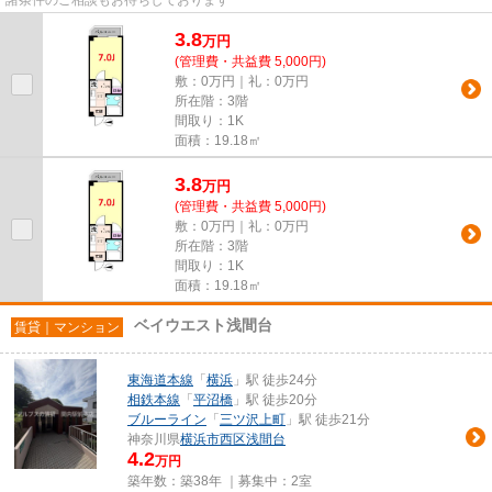
3.8
万
円
(管理費・共益費 5,000円)
敷：0万円｜礼：0万円
所在階：3階
間取り：1K
面積：19.18㎡
3.8
万
円
(管理費・共益費 5,000円)
敷：0万円｜礼：0万円
所在階：3階
間取り：1K
面積：19.18㎡
ベイウエスト浅間台
賃貸｜マンション
東海道本線
「
横浜
」駅 徒歩24分
相鉄本線
「
平沼橋
」駅 徒歩20分
ブルーライン
「
三ツ沢上町
」駅 徒歩21分
神奈川県
横浜市西区
浅間台
4.2
万円
築年数：築38年 ｜募集中：
2室