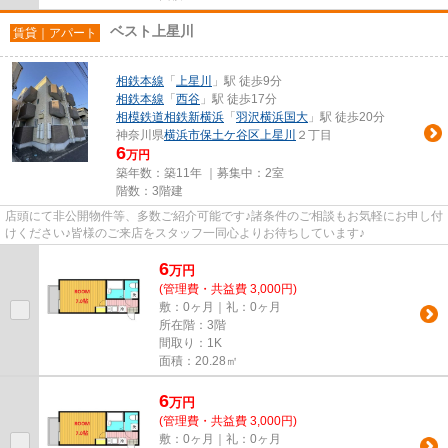
ベスト上星川
賃貸｜アパート
相鉄本線
「
上星川
」駅 徒歩9分
相鉄本線
「
西谷
」駅 徒歩17分
相模鉄道相鉄新横浜
「
羽沢横浜国大
」駅 徒歩20分
神奈川県
横浜市保土ケ谷区
上星川
２丁目
6
万円
築年数：築11年 ｜募集中：
2室
階数：3階建
店頭にて非公開物件等、多数ご紹介可能です♪諸条件のご相談もお気軽にお申し付
けください♪皆様のご来店をスタッフ一同心よりお待ちしています♪
6
万
円
(管理費・共益費 3,000円)
敷：0ヶ月｜礼：0ヶ月
所在階：3階
間取り：1K
面積：20.28㎡
6
万
円
(管理費・共益費 3,000円)
敷：0ヶ月｜礼：0ヶ月