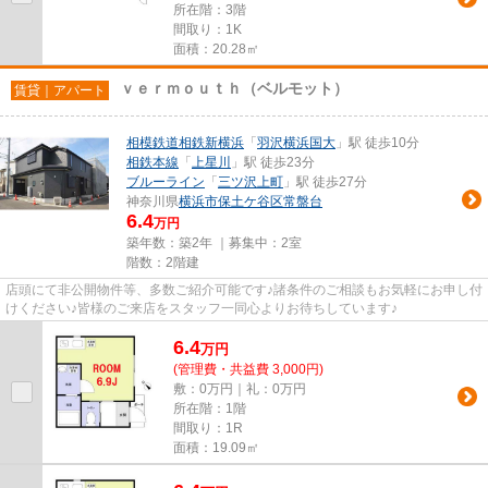
所在階：3階
間取り：1K
面積：20.28㎡
ｖｅｒｍｏｕｔｈ（ベルモット）
賃貸｜アパート
相模鉄道相鉄新横浜
「
羽沢横浜国大
」駅 徒歩10分
相鉄本線
「
上星川
」駅 徒歩23分
ブルーライン
「
三ツ沢上町
」駅 徒歩27分
神奈川県
横浜市保土ケ谷区
常盤台
6.4
万円
築年数：築2年 ｜募集中：
2室
階数：2階建
店頭にて非公開物件等、多数ご紹介可能です♪諸条件のご相談もお気軽にお申し付
けください♪皆様のご来店をスタッフ一同心よりお待ちしています♪
6.4
万
円
(管理費・共益費 3,000円)
敷：0万円｜礼：0万円
所在階：1階
間取り：1R
面積：19.09㎡