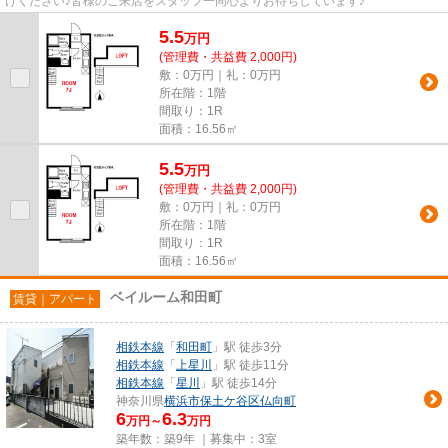
けください♪皆様のご来店をスタッフ一同心よりお待ちしています♪
5.5
万
円
(管理費・共益費 2,000円)
敷：0万円｜礼：0万円
所在階：1階
間取り：1R
面積：16.56㎡
5.5
万
円
(管理費・共益費 2,000円)
敷：0万円｜礼：0万円
所在階：1階
間取り：1R
面積：16.56㎡
ベイルーム和田町
賃貸｜アパート
相鉄本線
「
和田町
」駅 徒歩3分
相鉄本線
「
上星川
」駅 徒歩11分
相鉄本線
「
星川
」駅 徒歩14分
神奈川県
横浜市保土ケ谷区
仏向町
6
6.3
万円～
万円
築年数：築9年 ｜募集中：
3室