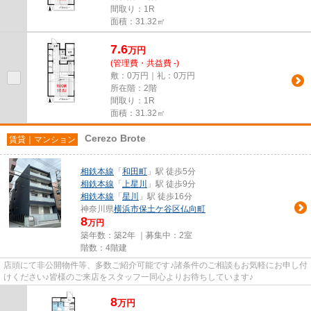
間取り：1R
面積：31.32㎡
7.6
万
円
(管理費・共益費 -)
敷：0万円｜礼：0万円
所在階：2階
間取り：1R
面積：31.32㎡
Cerezo Brote
賃貸｜マンション
相鉄本線
「
和田町
」駅 徒歩5分
相鉄本線
「
上星川
」駅 徒歩9分
相鉄本線
「
星川
」駅 徒歩16分
神奈川県
横浜市保土ケ谷区
仏向町
8
万円
築年数：築2年 ｜募集中：
2室
階数：4階建
店頭にて非公開物件等、多数ご紹介可能です♪諸条件のご相談もお気軽にお申し付
けください♪皆様のご来店をスタッフ一同心よりお待ちしています♪
8
万
円