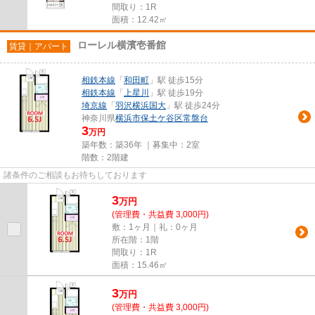
間取り：1R
面積：12.42㎡
ローレル横濱壱番館
賃貸｜アパート
相鉄本線
「
和田町
」駅 徒歩15分
相鉄本線
「
上星川
」駅 徒歩19分
埼京線
「
羽沢横浜国大
」駅 徒歩24分
神奈川県
横浜市保土ケ谷区
常盤台
3
万円
築年数：築36年 ｜募集中：
2室
階数：2階建
諸条件のご相談もお待ちしております
3
万
円
(管理費・共益費 3,000円)
敷：1ヶ月｜礼：0ヶ月
所在階：1階
間取り：1R
面積：15.46㎡
3
万
円
(管理費・共益費 3,000円)