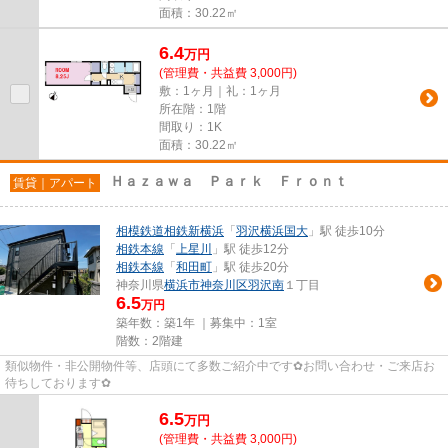
面積：30.22㎡
6.4
万
円
(管理費・共益費 3,000円)
敷：1ヶ月｜礼：1ヶ月
所在階：1階
間取り：1K
面積：30.22㎡
Ｈａｚａｗａ Ｐａｒｋ Ｆｒｏｎｔ
賃貸｜アパート
相模鉄道相鉄新横浜
「
羽沢横浜国大
」駅 徒歩10分
相鉄本線
「
上星川
」駅 徒歩12分
相鉄本線
「
和田町
」駅 徒歩20分
神奈川県
横浜市神奈川区
羽沢南
１丁目
6.5
万円
築年数：築1年 ｜募集中：
1室
階数：2階建
類似物件・非公開物件等、店頭にて多数ご紹介中です✿お問い合わせ・ご来店お
待ちしております✿
6.5
万
円
(管理費・共益費 3,000円)