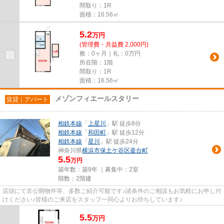
間取り：1R
面積：16.56㎡
5.2
万
円
(管理費・共益費 2,000円)
敷：0ヶ月｜礼：0万円
所在階：1階
間取り：1R
面積：16.56㎡
メゾンフィエールスタリー
賃貸｜アパート
相鉄本線
「
上星川
」駅 徒歩8分
相鉄本線
「
和田町
」駅 徒歩12分
相鉄本線
「
星川
」駅 徒歩24分
神奈川県
横浜市保土ケ谷区
釜台町
5.5
万円
築年数：築9年 ｜募集中：
2室
階数：2階建
店頭にて非公開物件等、多数ご紹介可能です♪諸条件のご相談もお気軽にお申し付
けください♪皆様のご来店をスタッフ一同心よりお待ちしています♪
5.5
万
円