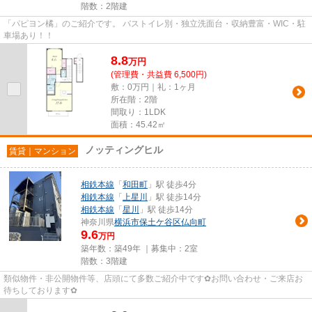
階数：2階建
「パピヨン橘」のご紹介です。 バストイレ別・独立洗面台・収納豊富・WIC・駐
車場あり！！
8.8
万
円
(管理費・共益費 6,500円)
敷：0万円｜礼：1ヶ月
所在階：2階
間取り：1LDK
面積：45.42㎡
ノッティングヒル
賃貸｜マンション
相鉄本線
「
和田町
」駅 徒歩4分
相鉄本線
「
上星川
」駅 徒歩14分
相鉄本線
「
星川
」駅 徒歩14分
神奈川県
横浜市保土ケ谷区
仏向町
9.6
万円
築年数：築49年 ｜募集中：
2室
階数：3階建
類似物件・非公開物件等、店頭にて多数ご紹介中です✿お問い合わせ・ご来店お
待ちしております✿