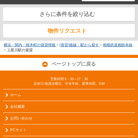
さらに条件を絞り込む
物件リクエスト
横浜・関内・桜木町の賃貸情報
>
(賃貸)路線・駅から探す
>
相模鉄道相鉄本線
>
上星川駅の賃貸
ページトップに戻る
営業時間:9：30～17：30
定休日:毎週水曜日、年末年始、夏季休暇、GW
ホーム
会社概要
お問い合わせ
PCサイト