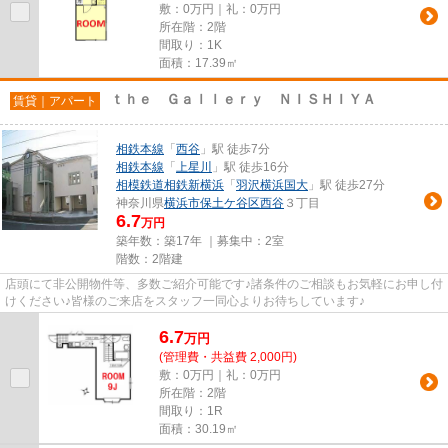
敷：0万円｜礼：0万円
所在階：2階
間取り：1K
面積：17.39㎡
ｔｈｅ Ｇａｌｌｅｒｙ ＮＩＳＨＩＹＡ
賃貸｜アパート
相鉄本線
「
西谷
」駅 徒歩7分
相鉄本線
「
上星川
」駅 徒歩16分
相模鉄道相鉄新横浜
「
羽沢横浜国大
」駅 徒歩27分
神奈川県
横浜市保土ケ谷区
西谷
３丁目
6.7
万円
築年数：築17年 ｜募集中：
2室
階数：2階建
店頭にて非公開物件等、多数ご紹介可能です♪諸条件のご相談もお気軽にお申し付
けください♪皆様のご来店をスタッフ一同心よりお待ちしています♪
6.7
万
円
(管理費・共益費 2,000円)
敷：0万円｜礼：0万円
所在階：2階
間取り：1R
面積：30.19㎡