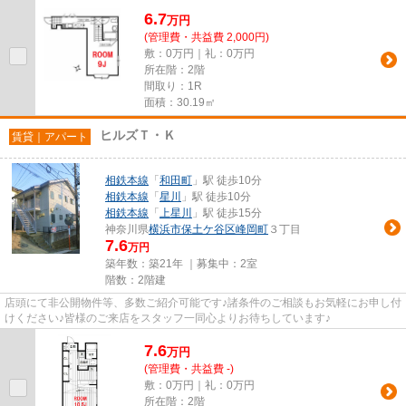
6.7
万
円
(管理費・共益費 2,000円)
敷：0万円｜礼：0万円
所在階：2階
間取り：1R
面積：30.19㎡
ヒルズＴ・Ｋ
賃貸｜アパート
相鉄本線
「
和田町
」駅 徒歩10分
相鉄本線
「
星川
」駅 徒歩10分
相鉄本線
「
上星川
」駅 徒歩15分
神奈川県
横浜市保土ケ谷区
峰岡町
３丁目
7.6
万円
築年数：築21年 ｜募集中：
2室
階数：2階建
店頭にて非公開物件等、多数ご紹介可能です♪諸条件のご相談もお気軽にお申し付
けください♪皆様のご来店をスタッフ一同心よりお待ちしています♪
7.6
万
円
(管理費・共益費 -)
敷：0万円｜礼：0万円
所在階：2階