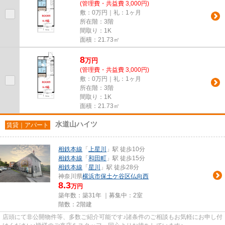
(管理費・共益費 3,000円)
敷：0万円｜礼：1ヶ月
所在階：3階
間取り：1K
面積：21.73㎡
8
万
円
(管理費・共益費 3,000円)
敷：0万円｜礼：1ヶ月
所在階：3階
間取り：1K
面積：21.73㎡
水道山ハイツ
賃貸｜アパート
相鉄本線
「
上星川
」駅 徒歩10分
相鉄本線
「
和田町
」駅 徒歩15分
相鉄本線
「
星川
」駅 徒歩28分
神奈川県
横浜市保土ケ谷区
仏向西
8.3
万円
築年数：築31年 ｜募集中：
2室
階数：2階建
店頭にて非公開物件等、多数ご紹介可能です♪諸条件のご相談もお気軽にお申し付