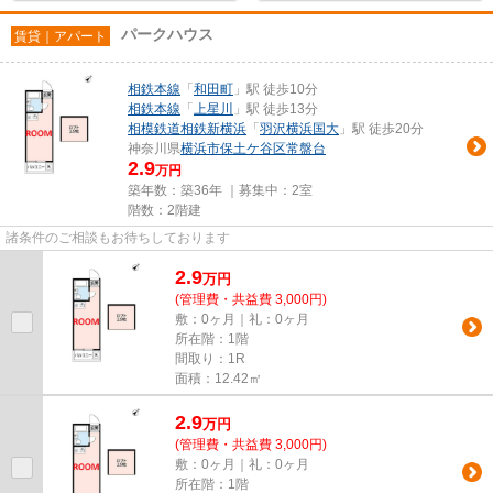
パークハウス
賃貸｜アパート
相鉄本線
「
和田町
」駅 徒歩10分
相鉄本線
「
上星川
」駅 徒歩13分
相模鉄道相鉄新横浜
「
羽沢横浜国大
」駅 徒歩20分
神奈川県
横浜市保土ケ谷区
常盤台
2.9
万円
築年数：築36年 ｜募集中：
2室
階数：2階建
諸条件のご相談もお待ちしております
2.9
万
円
(管理費・共益費 3,000円)
敷：0ヶ月｜礼：0ヶ月
所在階：1階
間取り：1R
面積：12.42㎡
2.9
万
円
(管理費・共益費 3,000円)
敷：0ヶ月｜礼：0ヶ月
所在階：1階