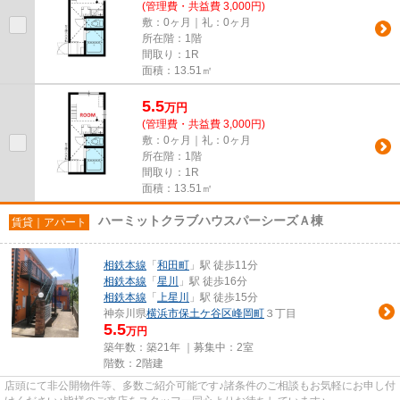
(管理費・共益費 3,000円)
敷：0ヶ月｜礼：0ヶ月
所在階：1階
間取り：1R
面積：13.51㎡
5.5
万
円
(管理費・共益費 3,000円)
敷：0ヶ月｜礼：0ヶ月
所在階：1階
間取り：1R
面積：13.51㎡
ハーミットクラブハウスパーシーズＡ棟
賃貸｜アパート
相鉄本線
「
和田町
」駅 徒歩11分
相鉄本線
「
星川
」駅 徒歩16分
相鉄本線
「
上星川
」駅 徒歩15分
神奈川県
横浜市保土ケ谷区
峰岡町
３丁目
5.5
万円
築年数：築21年 ｜募集中：
2室
階数：2階建
店頭にて非公開物件等、多数ご紹介可能です♪諸条件のご相談もお気軽にお申し付