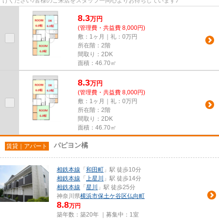
けください♪皆様のご来店をスタッフ一同心よりお待ちしています♪
8.3
万
円
(管理費・共益費 8,000円)
敷：1ヶ月｜礼：0万円
所在階：2階
間取り：2DK
面積：46.70㎡
8.3
万
円
(管理費・共益費 8,000円)
敷：1ヶ月｜礼：0万円
所在階：2階
間取り：2DK
面積：46.70㎡
パピヨン橘
賃貸｜アパート
相鉄本線
「
和田町
」駅 徒歩10分
相鉄本線
「
上星川
」駅 徒歩14分
相鉄本線
「
星川
」駅 徒歩25分
神奈川県
横浜市保土ケ谷区
仏向町
8.8
万円
築年数：築20年 ｜募集中：
1室