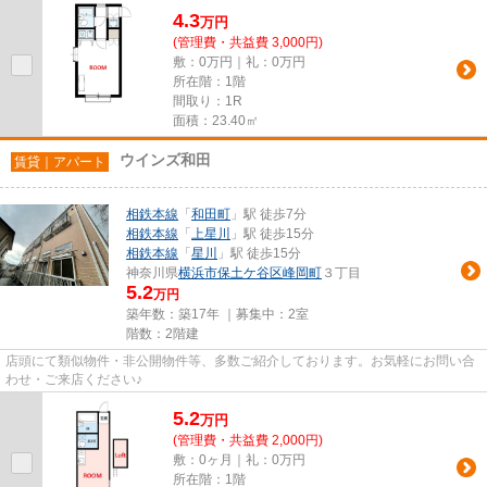
4.3
万
円
(管理費・共益費 3,000円)
敷：0万円｜礼：0万円
所在階：1階
間取り：1R
面積：23.40㎡
ウインズ和田
賃貸｜アパート
相鉄本線
「
和田町
」駅 徒歩7分
相鉄本線
「
上星川
」駅 徒歩15分
相鉄本線
「
星川
」駅 徒歩15分
神奈川県
横浜市保土ケ谷区
峰岡町
３丁目
5.2
万円
築年数：築17年 ｜募集中：
2室
階数：2階建
店頭にて類似物件・非公開物件等、多数ご紹介しております。お気軽にお問い合
わせ・ご来店ください♪
5.2
万
円
(管理費・共益費 2,000円)
敷：0ヶ月｜礼：0万円
所在階：1階