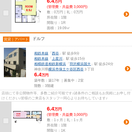
6.4
万
円
(管理費・共益費 3,000円)
敷：0万円｜礼：0万円
所在階：1階
間取り：1R
面積：19.09㎡
ドルフ
賃貸｜アパート
相鉄本線
「
西谷
」駅 徒歩9分
相鉄本線
「
上星川
」駅 徒歩15分
相模鉄道相鉄新横浜
「
羽沢横浜国大
」駅 徒歩24分
神奈川県
横浜市保土ケ谷区
西谷
３丁目
6.4
万円
築年数：築17年 ｜募集中：
2室
階数：3階建
店頭にて非公開物件等、多数ご紹介可能です♪諸条件のご相談もお気軽にお申し付
けください♪皆様のご来店をスタッフ一同心よりお待ちしています♪
6.4
万
円
(管理費・共益費 3,000円)
敷：1ヶ月｜礼：1ヶ月
所在階：1階
間取り：1K