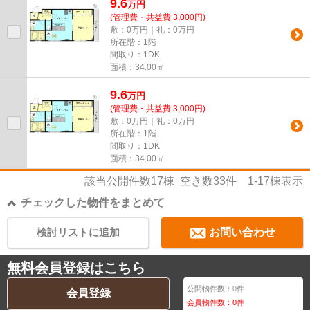
9.6
万
円
(管理費・共益費 3,000円)
敷：0万円｜礼：0万円
所在階：1階
間取り：1DK
面積：34.00㎡
9.6
万
円
(管理費・共益費 3,000円)
敷：0万円｜礼：0万円
所在階：1階
間取り：1DK
面積：34.00㎡
該当公開件数
17
棟 空き数
33
件
1-17
棟表示
チェックした物件をまとめて
検討リストに追加
お問い合わせ
無料会員登録はこちら
公開物件数：
0
件
会員登録
会員物件数：
0
件