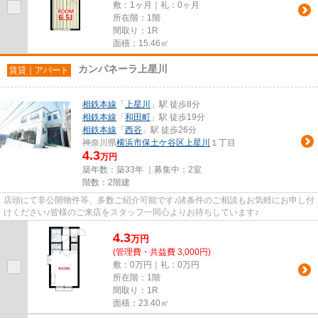
敷：1ヶ月｜礼：0ヶ月
所在階：1階
間取り：1R
面積：15.46㎡
カンパネーラ上星川
賃貸｜アパート
相鉄本線
「
上星川
」駅 徒歩8分
相鉄本線
「
和田町
」駅 徒歩19分
相鉄本線
「
西谷
」駅 徒歩26分
神奈川県
横浜市保土ケ谷区
上星川
１丁目
4.3
万円
築年数：築33年 ｜募集中：
2室
階数：2階建
店頭にて非公開物件等、多数ご紹介可能です♪諸条件のご相談もお気軽にお申し付
けください♪皆様のご来店をスタッフ一同心よりお待ちしています♪
4.3
万
円
(管理費・共益費 3,000円)
敷：0万円｜礼：0万円
所在階：1階
間取り：1R
面積：23.40㎡