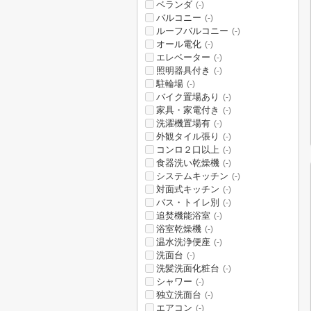
ベランダ
(-)
バルコニー
(-)
ルーフバルコニー
(-)
オール電化
(-)
エレベーター
(-)
照明器具付き
(-)
駐輪場
(-)
バイク置場あり
(-)
家具・家電付き
(-)
洗濯機置場有
(-)
外観タイル張り
(-)
コンロ２口以上
(-)
食器洗い乾燥機
(-)
システムキッチン
(-)
対面式キッチン
(-)
バス・トイレ別
(-)
追焚機能浴室
(-)
浴室乾燥機
(-)
温水洗浄便座
(-)
洗面台
(-)
洗髪洗面化粧台
(-)
シャワー
(-)
独立洗面台
(-)
エアコン
(-)