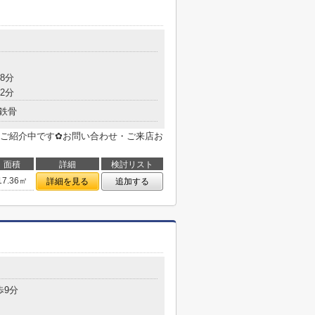
目
8分
2分
鉄骨
ご紹介中です✿お問い合わせ・ご来店お
面積
詳細
検討リスト
17.36㎡
詳細を見る
追加する
目
歩9分