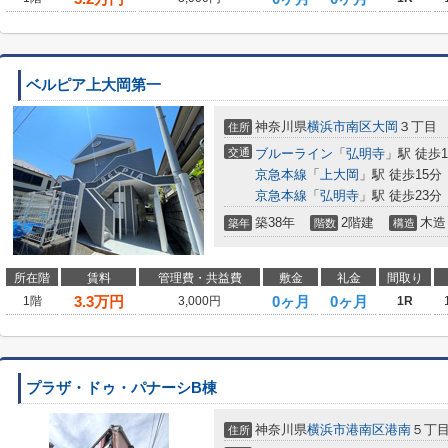
ベルピア上大岡第一
神奈川県
横浜市南区
大岡
３丁目
住所
交通
ブルーライン
「
弘明寺
」駅 徒歩1
京急本線
「
上大岡
」駅 徒歩15分
京急本線
「
弘明寺
」駅 徒歩23分
築38年
2階建
木造
築年
階数
構造
所在階
賃料
管理費・共益費
敷金
礼金
間取り
3.3
万円
0ヶ月
0ヶ月
1階
3,000円
1R
プラザ・ドゥ・パナーシB棟
神奈川県
横浜市港南区
港南
５丁
住所