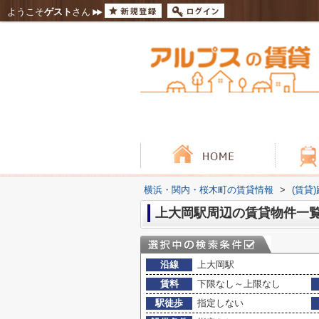
ようこそ
ゲスト
さん
横浜・関内・桜木町の賃貸情報
>
(賃貸
上大岡駅周辺の賃貸物件一
沿線
上大岡駅
賃料
下限なし～上限なし
駅徒歩
指定しない