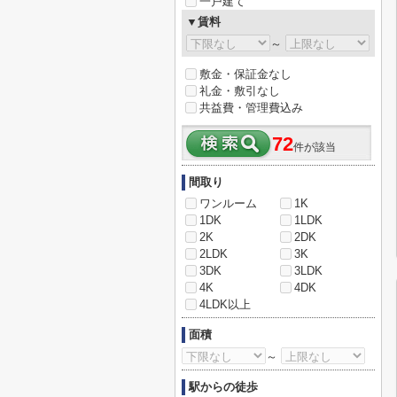
一戸建て
▼賃料
～
敷金・保証金なし
礼金・敷引なし
共益費・管理費込み
72
件が該当
間取り
ワンルーム
1K
1DK
1LDK
2K
2DK
2LDK
3K
3DK
3LDK
4K
4DK
4LDK以上
面積
～
駅からの徒歩