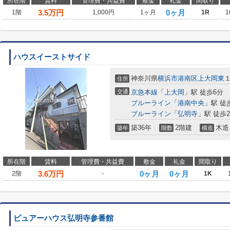
所在階
賃料
管理費・共益費
敷金
礼金
間取り
3.5
万円
0ヶ月
1階
1,000円
1ヶ月
1R
1
ハウスイーストサイド
神奈川県
横浜市港南区
上大岡東
住所
交通
京急本線
「
上大岡
」駅 徒歩6分
ブルーライン
「
港南中央
」駅 徒
ブルーライン
「
弘明寺
」駅 徒歩2
築36年
2階建
木造
築年
階数
構造
所在階
賃料
管理費・共益費
敷金
礼金
間取り
3.6
万円
0ヶ月
0ヶ月
2階
-
1K
ピュアーハウス弘明寺参番館