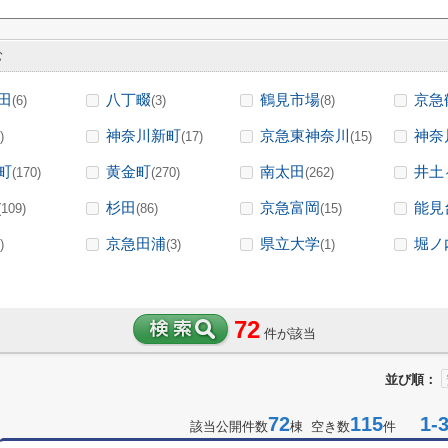
む
田
八丁畷
鶴見市場
京急
(6)
(3)
(8)
神奈川新町
京急東神奈川
神奈
)
(17)
(15)
町
黄金町
南太田
井土
(170)
(270)
(262)
杉田
京急富岡
能見
(109)
(86)
(15)
京急田浦
県立大学
堀ノ
)
(3)
(1)
72
件が該当
並び順：
72
115
1-3
該当公開件数
棟 空き数
件