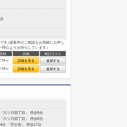
7分
です♪諸条件のご相談もお気軽にお申し
一同心よりお待ちしています♪
面積
詳細
検討リスト
2.56㎡
詳細を見る
追加する
2.56㎡
詳細を見る
追加する
目
 「六ツ川四丁目」 停歩6分
 「六ツ川四丁目」 停歩6分
4分 「芹が谷」 停歩17分