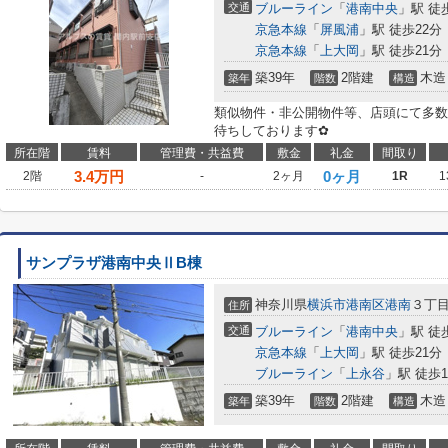
交通
ブルーライン
「
港南中央
」駅 徒
京急本線
「
屏風浦
」駅 徒歩22分
京急本線
「
上大岡
」駅 徒歩21分
築39年
2階建
木造
築年
階数
構造
類似物件・非公開物件等、店頭にて多数
待ちしております✿
所在階
賃料
管理費・共益費
敷金
礼金
間取り
3.4
万円
0ヶ月
2階
-
2ヶ月
1R
1
サンプラザ港南中央ⅡB棟
神奈川県
横浜市港南区
港南
３丁
住所
交通
ブルーライン
「
港南中央
」駅 徒
京急本線
「
上大岡
」駅 徒歩21分
ブルーライン
「
上永谷
」駅 徒歩1
築39年
2階建
木造
築年
階数
構造