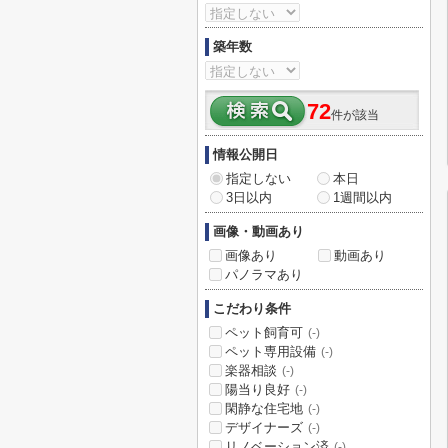
築年数
72
件が該当
情報公開日
指定しない
本日
3日以内
1週間以内
画像・動画あり
画像あり
動画あり
パノラマあり
こだわり条件
ペット飼育可
(-)
ペット専用設備
(-)
楽器相談
(-)
陽当り良好
(-)
閑静な住宅地
(-)
デザイナーズ
(-)
リノベーション済
(-)