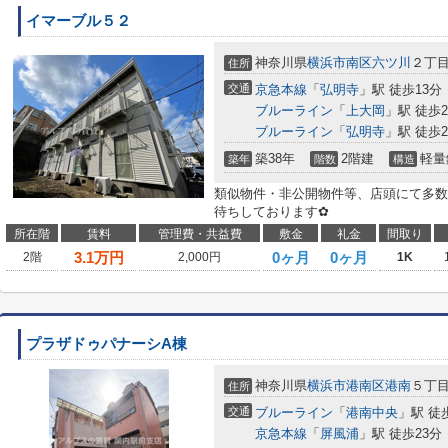
イマーブル５２
神奈川県
横浜市南区
六ツ川
２丁
住所
交通
京急本線
「
弘明寺
」駅 徒歩13分
ブルーライン
「
上大岡
」駅 徒歩2
ブルーライン
「
弘明寺
」駅 徒歩2
築38年
2階建
軽量
築年
階数
構造
類似物件・非公開物件等、店頭にて多数
待ちしております✿
所在階
賃料
管理費・共益費
敷金
礼金
間取り
3.1
万円
0ヶ月
0ヶ月
2階
2,000円
1K
プラザドゥパナーシA棟
神奈川県
横浜市港南区
港南
５丁
住所
交通
ブルーライン
「
港南中央
」駅 徒
京急本線
「
屏風浦
」駅 徒歩23分