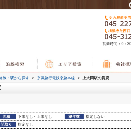
営業時間：9：3
)路線・駅から探す
>
京浜急行電鉄京急本線
>
上大岡駅の賃貸
覧
面積
下限なし～上限なし
築年数
指定しない
間取り
指定なし