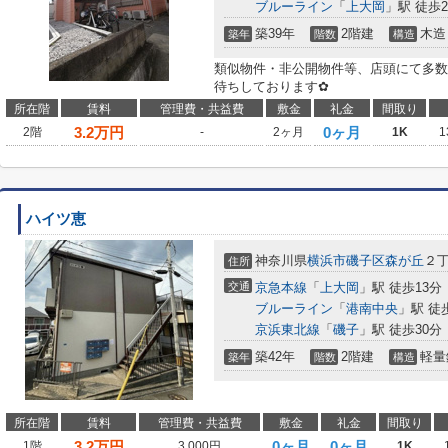
ブルーライン
「
上大岡
」駅 徒歩2
築39年
2階建
木造
築年
階数
構造
類似物件・非公開物件等、店頭にて多数
待ちしております✿
所在階
賃料
管理費・共益費
敷金
礼金
間取り
3.2
万円
0ヶ月
2階
-
2ヶ月
1K
1
ハイツ恵
神奈川県
横浜市磯子区
森が丘
２
住所
交通
京急本線
「
上大岡
」駅 徒歩13分
ブルーライン
「
港南中央
」駅 徒
京浜東北線
「
磯子
」駅 徒歩30分
築42年
2階建
軽量
築年
階数
構造
所在階
賃料
管理費・共益費
敷金
礼金
間取り
3.2
万円
0ヶ月
0ヶ月
1階
3,000円
1K