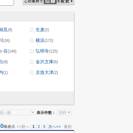
鶴見
生麦
(9)
(2)
川
横浜
(16)
(172)
ヶ谷
弘明寺
(144)
(125)
台
金沢文庫
(8)
(6)
内
京急大津
(1)
(2)
表示件数：
0
棟表示
<<前へ
1
2
3
次へ>>
最初