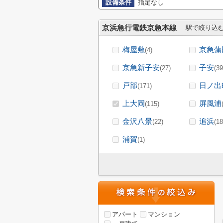
設備条件
指定なし
京浜急行電鉄京急本線
駅で絞り込
梅屋敷
京急蒲
(4)
京急新子安
子安
(27)
(39
戸部
日ノ出
(171)
上大岡
屏風浦
(115)
金沢八景
追浜
(22)
(18
浦賀
(1)
アパート
マンション