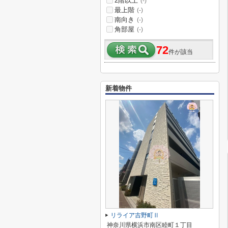
2階以上
(-)
最上階
(-)
南向き
(-)
角部屋
(-)
72
件が該当
新着物件
リライア吉野町Ⅱ
神奈川県横浜市南区睦町１丁目