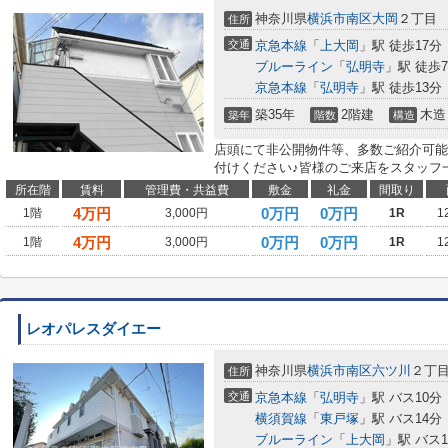
神奈川県
横浜市南区
大岡
２丁目
住所
交通
京急本線
「
上大岡
」駅 徒歩17分
ブルーライン
「
弘明寺
」駅 徒歩
京急本線
「
弘明寺
」駅 徒歩13分
築35年
2階建
木造
築年
階数
構造
店頭にて非公開物件等、多数ご紹介可能
付けください♪皆様のご来店をスタッフ
所在階
賃料
管理費・共益費
敷金
礼金
間取り
4
万円
0万円
0万円
1階
3,000円
1R
1
4
万円
0万円
0万円
1階
3,000円
1R
1
レオパレスダイエー
神奈川県
横浜市南区
六ツ川
２丁
住所
交通
京急本線
「
弘明寺
」駅 バス10分
横須賀線
「
東戸塚
」駅 バス14分
ブルーライン
「
上大岡
」駅 バス1