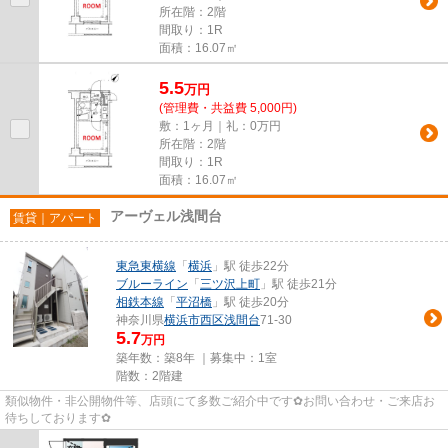
所在階：2階
間取り：1R
面積：16.07㎡
5.5
万
円
(管理費・共益費 5,000円)
敷：1ヶ月｜礼：0万円
所在階：2階
間取り：1R
面積：16.07㎡
アーヴェル浅間台
賃貸｜アパート
東急東横線
「
横浜
」駅 徒歩22分
ブルーライン
「
三ツ沢上町
」駅 徒歩21分
相鉄本線
「
平沼橋
」駅 徒歩20分
神奈川県
横浜市西区
浅間台
71-30
5.7
万円
築年数：築8年 ｜募集中：
1室
階数：2階建
類似物件・非公開物件等、店頭にて多数ご紹介中です✿お問い合わせ・ご来店お
待ちしております✿