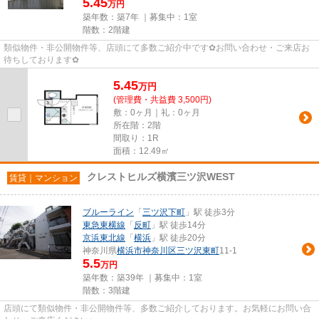
5.45
万円
築年数：築7年 ｜募集中：
1室
階数：2階建
類似物件・非公開物件等、店頭にて多数ご紹介中です✿お問い合わせ・ご来店お
待ちしております✿
5.45
万
円
(管理費・共益費 3,500円)
敷：0ヶ月｜礼：0ヶ月
所在階：2階
間取り：1R
面積：12.49㎡
クレストヒルズ横濱三ツ沢WEST
賃貸｜マンション
ブルーライン
「
三ツ沢下町
」駅 徒歩3分
東急東横線
「
反町
」駅 徒歩14分
京浜東北線
「
横浜
」駅 徒歩20分
神奈川県
横浜市神奈川区
三ツ沢東町
11-1
5.5
万円
築年数：築39年 ｜募集中：
1室
階数：3階建
店頭にて類似物件・非公開物件等、多数ご紹介しております。お気軽にお問い合