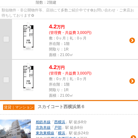
階数：2階建
類似物件・非公開物件等、店頭にて多数ご紹介中です✿お問い合わせ・ご来店お
待ちしております✿
4.2
万
円
(管理費・共益費 3,000円)
敷：0ヶ月｜礼：0ヶ月
所在階：1階
間取り：1R
面積：21.00㎡
4.2
万
円
(管理費・共益費 3,000円)
敷：0ヶ月｜礼：0ヶ月
所在階：1階
間取り：1R
面積：21.00㎡
スカイコート西横浜第６
賃貸｜マンション
相鉄本線
「
西横浜
」駅 徒歩8分
京急本線
「
戸部
」駅 徒歩8分
東急東横線
「
横浜
」駅 徒歩24分