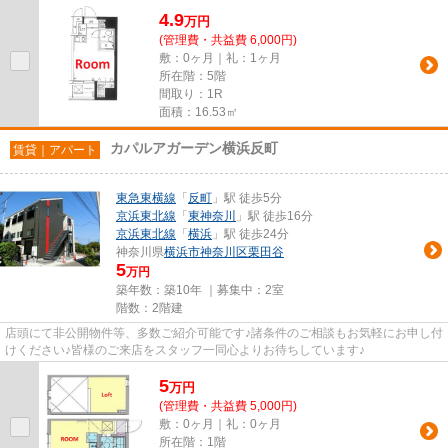
4.9
万
円
(管理費・共益費 6,000円)
敷：0ヶ月｜礼：1ヶ月
所在階：5階
間取り：1R
面積：16.53㎡
カパルアガーデン横浜反町
賃貸｜アパート
東急東横線
「
反町
」駅 徒歩5分
京浜東北線
「
東神奈川
」駅 徒歩16分
京浜東北線
「
横浜
」駅 徒歩24分
神奈川県
横浜市神奈川区
栗田谷
5
万円
築年数：築10年 ｜募集中：
2室
階数：2階建
店頭にて非公開物件等、多数ご紹介可能です♪諸条件のご相談もお気軽にお申し付
けください♪皆様のご来店をスタッフ一同心よりお待ちしています♪
5
万
円
(管理費・共益費 5,000円)
敷：0ヶ月｜礼：0ヶ月
所在階：1階