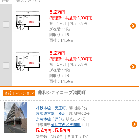
わせ・ご来店ください♪
5.2
万
円
(管理費・共益費 3,000円)
敷：1ヶ月｜礼：0万円
所在階：5階
間取り：1R
面積：14.66㎡
5.2
万
円
(管理費・共益費 3,000円)
敷：1ヶ月｜礼：0万円
所在階：5階
間取り：1R
面積：14.66㎡
藤和シティコープ浅間町
賃貸｜マンション
相鉄本線
「
天王町
」駅 徒歩9分
東海道本線
「
横浜
」駅 徒歩22分
京急本線
「
戸部
」駅 徒歩21分
神奈川県
横浜市西区
浅間町
４丁目
5.4
5.5
万円～
万円
築年数：築33年 ｜募集中：
4室