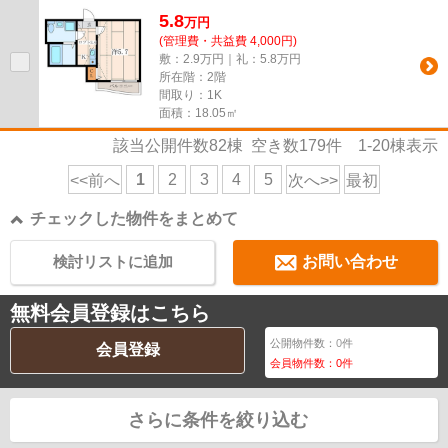
5.8
万
円
(管理費・共益費 4,000円)
敷：2.9万円｜礼：5.8万円
所在階：2階
間取り：1K
面積：18.05㎡
該当公開件数
82
棟 空き数
179
件
1-20
棟表示
1
2
3
4
5
<<前へ
次へ>>
最初
チェックした物件をまとめて
検討リストに追加
お問い合わせ
無料会員登録はこちら
公開物件数：
0
件
会員登録
会員物件数：
0
件
さらに条件を絞り込む