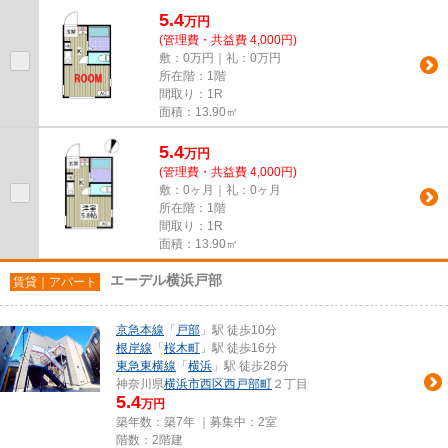
5.4
万
円
(管理費・共益費 4,000円)
敷：0万円｜礼：0万円
所在階：1階
間取り：1R
面積：13.90㎡
5.4
万
円
(管理費・共益費 4,000円)
敷：0ヶ月｜礼：0ヶ月
所在階：1階
間取り：1R
面積：13.90㎡
エーデル横浜戸部
賃貸｜アパート
京急本線
「
戸部
」駅 徒歩10分
根岸線
「
桜木町
」駅 徒歩16分
東急東横線
「
横浜
」駅 徒歩28分
神奈川県
横浜市西区
西戸部町
２丁目
5.4
万円
築年数：築7年 ｜募集中：
2室
階数：2階建