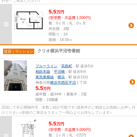
わせ・ご来店ください♪
5.5
万
円
(管理費・共益費 1,000円)
敷：0ヶ月｜礼：0ヶ月
所在階：3階
間取り：1K
面積：18.00㎡
クリオ横浜平沼壱番館
賃貸｜マンション
ブルーライン
「
高島町
」駅 徒歩5分
相鉄本線
「
平沼橋
」駅 徒歩6分
東急東横線
「
横浜
」駅 徒歩15分
神奈川県
横浜市西区
平沼
１丁目
5.5
万円
築年数：築34年 ｜募集中：
2室
階数：10階建
店頭にて非公開物件等、多数ご紹介可能です♪諸条件のご相談もお気軽にお申し付
けください♪皆様のご来店をスタッフ一同心よりお待ちしています♪
5.5
万
円
(管理費・共益費 5,000円)
敷：1ヶ月｜礼：0万円