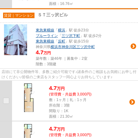
面積：16.76㎡
ＳＴ三ッ沢ビル
賃貸｜マンション
東急東横線
「
横浜
」駅 徒歩23分
ブルーライン
「
三ツ沢下町
」駅 徒歩2分
東急東横線
「
反町
」駅 徒歩15分
神奈川県
横浜市神奈川区
三ツ沢中町
4.7
万円
築年数：築46年 ｜募集中：
2室
階数：3階建
店頭にて非公開物件等、多数ご紹介可能です♪諸条件のご相談もお気軽にお申し付
けください♪皆様のご来店をスタッフ一同心よりお待ちしています♪
4.7
万
円
(管理費・共益費 3,000円)
敷：1ヶ月｜礼：1ヶ月
所在階：3階
間取り：1K
面積：21.30㎡
4.7
万
円
(管理費・共益費 3,000円)