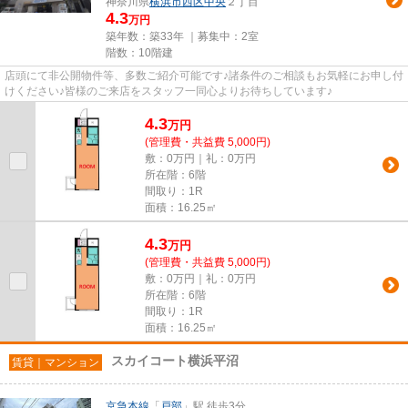
神奈川県
横浜市西区
中央
２丁目
4.3
万円
築年数：築33年 ｜募集中：
2室
階数：10階建
店頭にて非公開物件等、多数ご紹介可能です♪諸条件のご相談もお気軽にお申し付
けください♪皆様のご来店をスタッフ一同心よりお待ちしています♪
4.3
万
円
(管理費・共益費 5,000円)
敷：0万円｜礼：0万円
所在階：6階
間取り：1R
面積：16.25㎡
4.3
万
円
(管理費・共益費 5,000円)
敷：0万円｜礼：0万円
所在階：6階
間取り：1R
面積：16.25㎡
スカイコート横浜平沼
賃貸｜マンション
京急本線
「
戸部
」駅 徒歩3分