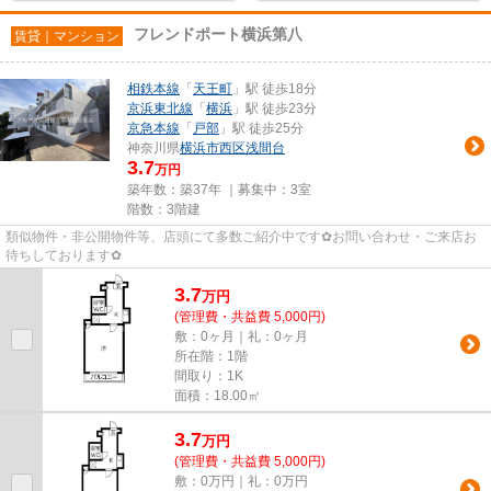
フレンドポート横浜第八
賃貸｜マンション
相鉄本線
「
天王町
」駅 徒歩18分
京浜東北線
「
横浜
」駅 徒歩23分
京急本線
「
戸部
」駅 徒歩25分
神奈川県
横浜市西区
浅間台
3.7
万円
築年数：築37年 ｜募集中：
3室
階数：3階建
類似物件・非公開物件等、店頭にて多数ご紹介中です✿お問い合わせ・ご来店お
待ちしております✿
3.7
万
円
(管理費・共益費 5,000円)
敷：0ヶ月｜礼：0ヶ月
所在階：1階
間取り：1K
面積：18.00㎡
3.7
万
円
(管理費・共益費 5,000円)
敷：0万円｜礼：0万円