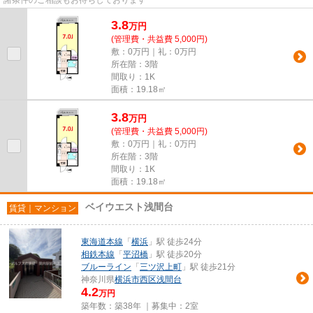
3.8
万
円
(管理費・共益費 5,000円)
敷：0万円｜礼：0万円
所在階：3階
間取り：1K
面積：19.18㎡
3.8
万
円
(管理費・共益費 5,000円)
敷：0万円｜礼：0万円
所在階：3階
間取り：1K
面積：19.18㎡
ベイウエスト浅間台
賃貸｜マンション
東海道本線
「
横浜
」駅 徒歩24分
相鉄本線
「
平沼橋
」駅 徒歩20分
ブルーライン
「
三ツ沢上町
」駅 徒歩21分
神奈川県
横浜市西区
浅間台
4.2
万円
築年数：築38年 ｜募集中：
2室