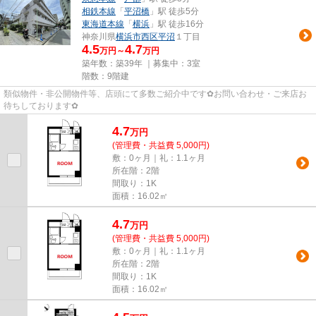
相鉄本線
「
平沼橋
」駅 徒歩5分
東海道本線
「
横浜
」駅 徒歩16分
神奈川県
横浜市西区
平沼
１丁目
4.5
4.7
万円～
万円
築年数：築39年 ｜募集中：
3室
階数：9階建
類似物件・非公開物件等、店頭にて多数ご紹介中です✿お問い合わせ・ご来店お
待ちしております✿
4.7
万
円
(管理費・共益費 5,000円)
敷：0ヶ月｜礼：1.1ヶ月
所在階：2階
間取り：1K
面積：16.02㎡
4.7
万
円
(管理費・共益費 5,000円)
敷：0ヶ月｜礼：1.1ヶ月
所在階：2階
間取り：1K
面積：16.02㎡