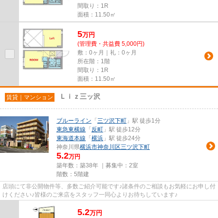
間取り：1R
面積：11.50㎡
5
万
円
(管理費・共益費 5,000円)
敷：0ヶ月｜礼：0ヶ月
所在階：1階
間取り：1R
面積：11.50㎡
Ｌｉｚ三ッ沢
賃貸｜マンション
ブルーライン
「
三ツ沢下町
」駅 徒歩1分
東急東横線
「
反町
」駅 徒歩12分
東海道本線
「
横浜
」駅 徒歩24分
神奈川県
横浜市神奈川区
三ツ沢下町
5.2
万円
築年数：築38年 ｜募集中：
2室
階数：5階建
店頭にて非公開物件等、多数ご紹介可能です♪諸条件のご相談もお気軽にお申し付
けください♪皆様のご来店をスタッフ一同心よりお待ちしています♪
5.2
万
円