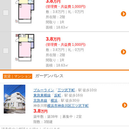
3.8
万
円
(管理費・共益費 1,000円)
敷：3.8万円｜礼：0万円
所在階：2階
間取り：1R
面積：18.63㎡
3.8
万
円
(管理費・共益費 1,000円)
敷：3.8万円｜礼：0万円
所在階：2階
間取り：1R
面積：18.63㎡
ガーデンパレス
賃貸｜マンション
ブルーライン
「
三ツ沢下町
」駅 徒歩10分
東急東横線
「
反町
」駅 徒歩16分
京急本線
「
横浜
」駅 徒歩30分
神奈川県
横浜市神奈川区
三ツ沢下町
3.8
万円
築年数：築38年 ｜募集中：
2室
階数：3階建
諸条件のご相談もお待ちしております