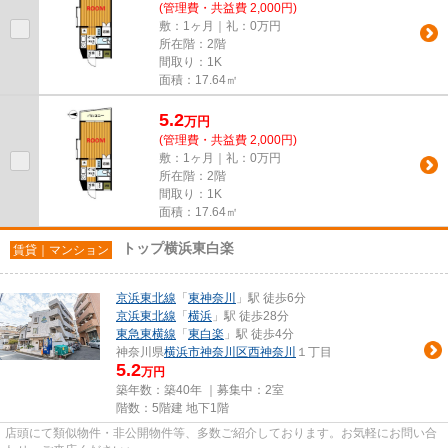
(管理費・共益費 2,000円)
敷：1ヶ月｜礼：0万円
所在階：2階
間取り：1K
面積：17.64㎡
5.2
万
円
(管理費・共益費 2,000円)
敷：1ヶ月｜礼：0万円
所在階：2階
間取り：1K
面積：17.64㎡
トップ横浜東白楽
賃貸｜マンション
京浜東北線
「
東神奈川
」駅 徒歩6分
京浜東北線
「
横浜
」駅 徒歩28分
東急東横線
「
東白楽
」駅 徒歩4分
神奈川県
横浜市神奈川区
西神奈川
１丁目
5.2
万円
築年数：築40年 ｜募集中：
2室
階数：5階建 地下1階
店頭にて類似物件・非公開物件等、多数ご紹介しております。お気軽にお問い合