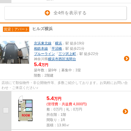
全4件を表示する
ヒルズ横浜
賃貸｜アパート
京浜東北線
「
横浜
」駅 徒歩19分
相鉄本線
「
平沼橋
」駅 徒歩21分
ブルーライン
「
三ツ沢上町
」駅 徒歩22分
神奈川県
横浜市西区
浅間台
5.4
万円
築年数：築9年 ｜募集中：
3室
階数：2階建
店頭にて類似物件・非公開物件等、多数ご紹介しております。お気軽にお問い合
わせ・ご来店ください♪
5.4
万
円
(管理費・共益費 4,000円)
敷：0万円｜礼：0万円
所在階：1階
間取り：1R
面積：13.90㎡