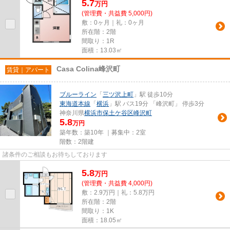
5.7
万
円
(管理費・共益費 5,000円)
敷：0ヶ月｜礼：0ヶ月
所在階：2階
間取り：1R
面積：13.03㎡
Casa Colina峰沢町
賃貸｜アパート
ブルーライン
「
三ツ沢上町
」駅 徒歩10分
東海道本線
「
横浜
」駅 バス19分 「峰沢町」 停歩3分
神奈川県
横浜市保土ケ谷区
峰沢町
5.8
万円
築年数：築10年 ｜募集中：
2室
階数：2階建
諸条件のご相談もお待ちしております
5.8
万
円
(管理費・共益費 4,000円)
敷：2.9万円｜礼：5.8万円
所在階：2階
間取り：1K
面積：18.05㎡