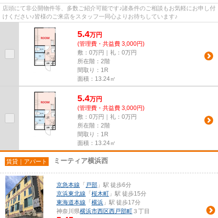
店頭にて非公開物件等、多数ご紹介可能です♪諸条件のご相談もお気軽にお申し付
けください♪皆様のご来店をスタッフ一同心よりお待ちしています♪
5.4
万
円
(管理費・共益費 3,000円)
敷：0万円｜礼：0万円
所在階：2階
間取り：1R
面積：13.24㎡
5.4
万
円
(管理費・共益費 3,000円)
敷：0万円｜礼：0万円
所在階：2階
間取り：1R
面積：13.24㎡
ミーティア横浜西
賃貸｜アパート
京急本線
「
戸部
」駅 徒歩6分
京浜東北線
「
桜木町
」駅 徒歩15分
東海道本線
「
横浜
」駅 徒歩17分
神奈川県
横浜市西区
西戸部町
３丁目