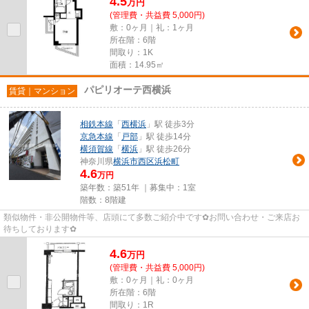
4.5
万
円
(管理費・共益費 5,000円)
敷：0ヶ月｜礼：1ヶ月
所在階：6階
間取り：1K
面積：14.95㎡
パピリオーテ西横浜
賃貸｜マンション
相鉄本線
「
西横浜
」駅 徒歩3分
京急本線
「
戸部
」駅 徒歩14分
横須賀線
「
横浜
」駅 徒歩26分
神奈川県
横浜市西区
浜松町
4.6
万円
築年数：築51年 ｜募集中：
1室
階数：8階建
類似物件・非公開物件等、店頭にて多数ご紹介中です✿お問い合わせ・ご来店お
待ちしております✿
4.6
万
円
(管理費・共益費 5,000円)
敷：0ヶ月｜礼：0ヶ月
所在階：6階
間取り：1R