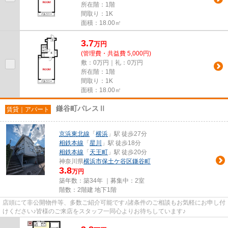
所在階：1階
間取り：1K
面積：18.00㎡
3.7
万
円
(管理費・共益費 5,000円)
敷：0万円｜礼：0万円
所在階：1階
間取り：1K
面積：18.00㎡
鎌谷町パレスⅡ
賃貸｜アパート
京浜東北線
「
横浜
」駅 徒歩27分
相鉄本線
「
星川
」駅 徒歩18分
相鉄本線
「
天王町
」駅 徒歩20分
神奈川県
横浜市保土ケ谷区
鎌谷町
3.8
万円
築年数：築34年 ｜募集中：
2室
階数：2階建 地下1階
店頭にて非公開物件等、多数ご紹介可能です♪諸条件のご相談もお気軽にお申し付
けください♪皆様のご来店をスタッフ一同心よりお待ちしています♪