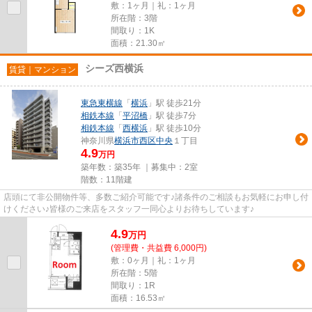
敷：1ヶ月｜礼：1ヶ月
所在階：3階
間取り：1K
面積：21.30㎡
シーズ西横浜
賃貸｜マンション
東急東横線
「
横浜
」駅 徒歩21分
相鉄本線
「
平沼橋
」駅 徒歩7分
相鉄本線
「
西横浜
」駅 徒歩10分
神奈川県
横浜市西区
中央
１丁目
4.9
万円
築年数：築35年 ｜募集中：
2室
階数：11階建
店頭にて非公開物件等、多数ご紹介可能です♪諸条件のご相談もお気軽にお申し付
けください♪皆様のご来店をスタッフ一同心よりお待ちしています♪
4.9
万
円
(管理費・共益費 6,000円)
敷：0ヶ月｜礼：1ヶ月
所在階：5階
間取り：1R
面積：16.53㎡