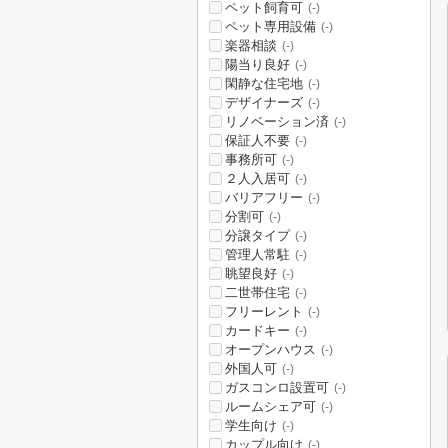
ペット飼育可
(-)
ペット専用設備
(-)
楽器相談
(-)
陽当り良好
(-)
閑静な住宅地
(-)
デザイナーズ
(-)
リノベーション済
(-)
保証人不要
(-)
事務所可
(-)
２人入居可
(-)
バリアフリー
(-)
分割可
(-)
分譲タイプ
(-)
管理人常駐
(-)
眺望良好
(-)
二世帯住宅
(-)
フリーレント
(-)
カードキー
(-)
オープンハウス
(-)
外国人可
(-)
ガスコンロ設置可
(-)
ルームシェア可
(-)
学生向け
(-)
カップル向け
(-)