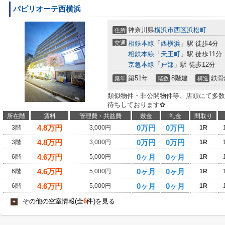
パピリオーテ西横浜
神奈川県
横浜市西区
浜松町
住所
交通
相鉄本線
「
西横浜
」駅 徒歩4分
相鉄本線
「
天王町
」駅 徒歩11分
京急本線
「
戸部
」駅 徒歩12分
築51年
8階建
鉄骨
築年
階数
構造
類似物件・非公開物件等、店頭にて多数
待ちしております✿
所在階
賃料
管理費・共益費
敷金
礼金
間取り
4.8
万円
0万円
0万円
3階
3,000円
1R
4.8
万円
0万円
0万円
3階
3,000円
1R
4.6
万円
0ヶ月
0ヶ月
6階
5,000円
1R
4.6
万円
0ヶ月
0ヶ月
6階
5,000円
1R
4.6
万円
0ヶ月
0ヶ月
6階
5,000円
1R
その他の空室情報(全
6
件)を見る
+