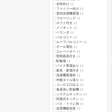
女性向け
(-)
ファミリー向け
(-)
室内洗濯機置場
(-)
フローリング
(-)
ロフト付き
(-)
メゾネット
(-)
ベランダ
(-)
バルコニー
(-)
ルーフバルコニー
(-)
オール電化
(-)
エレベーター
(-)
照明器具付き
(-)
駐輪場
(-)
バイク置場あり
(-)
家具・家電付き
(-)
洗濯機置場有
(-)
外観タイル張り
(-)
コンロ２口以上
(-)
食器洗い乾燥機
(-)
システムキッチン
(-)
対面式キッチン
(-)
バス・トイレ別
(-)
追焚機能浴室
(-)