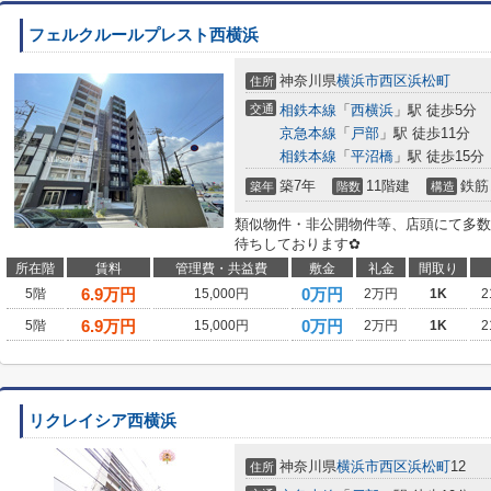
フェルクルールプレスト西横浜
神奈川県
横浜市西区
浜松町
住所
交通
相鉄本線
「
西横浜
」駅 徒歩5分
京急本線
「
戸部
」駅 徒歩11分
相鉄本線
「
平沼橋
」駅 徒歩15分
築7年
11階建
鉄筋
築年
階数
構造
類似物件・非公開物件等、店頭にて多数
待ちしております✿
所在階
賃料
管理費・共益費
敷金
礼金
間取り
6.9
万円
0万円
5階
15,000円
2万円
1K
2
6.9
万円
0万円
5階
15,000円
2万円
1K
2
リクレイシア西横浜
神奈川県
横浜市西区
浜松町
12
住所