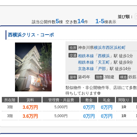
並び順：
5
14
1-5
該当公開件数
棟 空き数
件
棟表示
西横浜クリス・コーポ
神奈川県
横浜市西区
浜松町
住所
交通
相鉄本線
「
西横浜
」駅 徒歩1分
相鉄本線
「
天王町
」駅 徒歩9分
京急本線
「
戸部
」駅 徒歩14分
築45年
3階建
鉄筋
築年
階数
構造
類似物件・非公開物件等、店頭にて多数
待ちしております✿
所在階
賃料
管理費・共益費
敷金
礼金
間取り
3.6
万円
0万円
0万円
3階
5,000円
1R
3.6
万円
0万円
0万円
3階
5,000円
1R