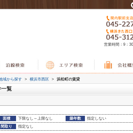
営業時間：9：3
)地域から探す
>
横浜市西区
>
浜松町の賃貸
件一覧
面積
下限なし～上限なし
築年数
指定しない
間取り
指定なし