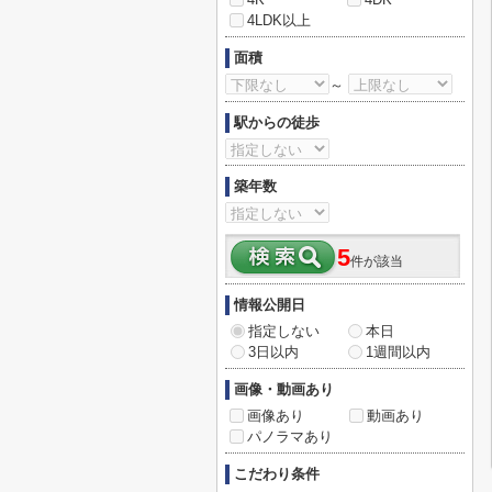
4LDK以上
面積
～
駅からの徒歩
築年数
5
件が該当
情報公開日
指定しない
本日
3日以内
1週間以内
画像・動画あり
画像あり
動画あり
パノラマあり
こだわり条件