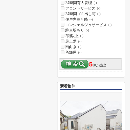
24時間有人管理
(-)
フロントサービス
(-)
24時間ゴミ出し可
(-)
住戸内覧可能
(-)
コンシェルジュサービス
(-)
駐車場あり
(-)
2階以上
(-)
最上階
(-)
南向き
(-)
角部屋
(-)
5
件が該当
新着物件