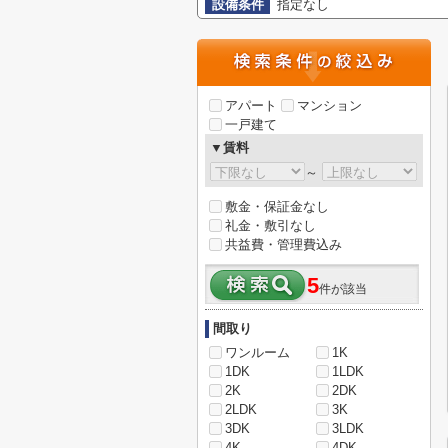
設備条件
指定なし
アパート
マンション
一戸建て
▼賃料
～
敷金・保証金なし
礼金・敷引なし
共益費・管理費込み
5
件が該当
間取り
ワンルーム
1K
1DK
1LDK
2K
2DK
2LDK
3K
3DK
3LDK
4K
4DK