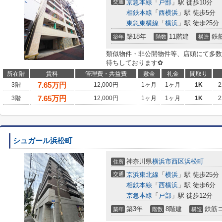
交通
京急本線
「
戸部
」駅 徒歩10分
相鉄本線
「
西横浜
」駅 徒歩5分
東急東横線
「
横浜
」駅 徒歩25分
築18年
11階建
鉄
築年
階数
構造
類似物件・非公開物件等、店頭にて多数
待ちしております✿
所在階
賃料
管理費・共益費
敷金
礼金
間取り
7.65
万円
3階
12,000円
1ヶ月
1ヶ月
1K
2
7.65
万円
3階
12,000円
1ヶ月
1ヶ月
1K
2
シュガール浜松町
神奈川県
横浜市西区
浜松町
住所
交通
京浜東北線
「
横浜
」駅 徒歩25分
相鉄本線
「
西横浜
」駅 徒歩6分
京急本線
「
戸部
」駅 徒歩12分
築3年
8階建
鉄筋
築年
階数
構造