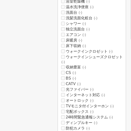
浴室乾燥機
(-)
温水洗浄便座
(-)
洗面台
(-)
洗髪洗面化粧台
(-)
シャワー
(-)
独立洗面台
(-)
エアコン
(-)
床暖房
(-)
床下収納
(-)
ウォークインクロゼット
(-)
ウォークインシューズクロゼット
(-)
収納豊富
(-)
CS
(-)
BS
(-)
CATV
(-)
光ファイバー
(-)
インターネット対応
(-)
オートロック
(-)
TVモニタ付インターホン
(-)
宅配ボックス
(-)
24時間緊急通報システム
(-)
ディンプルキー
(-)
防犯カメラ
(-)