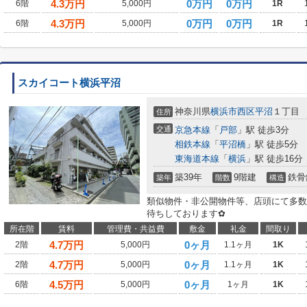
4.3
万円
0万円
0万円
6階
5,000円
1R
4.3
万円
0万円
0万円
6階
5,000円
1R
スカイコート横浜平沼
神奈川県
横浜市西区
平沼
１丁目
住所
交通
京急本線
「
戸部
」駅 徒歩3分
相鉄本線
「
平沼橋
」駅 徒歩5分
東海道本線
「
横浜
」駅 徒歩16分
築39年
9階建
鉄骨
築年
階数
構造
類似物件・非公開物件等、店頭にて多数
待ちしております✿
所在階
賃料
管理費・共益費
敷金
礼金
間取り
4.7
万円
0ヶ月
2階
5,000円
1.1ヶ月
1K
4.7
万円
0ヶ月
2階
5,000円
1.1ヶ月
1K
4.5
万円
0ヶ月
6階
5,000円
1ヶ月
1K