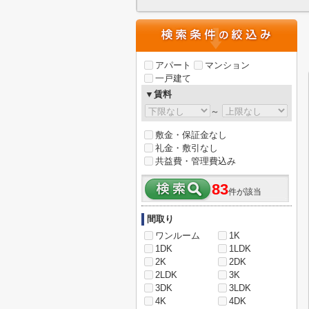
アパート
マンション
一戸建て
▼賃料
～
敷金・保証金なし
礼金・敷引なし
共益費・管理費込み
83
件が該当
間取り
ワンルーム
1K
1DK
1LDK
2K
2DK
2LDK
3K
3DK
3LDK
4K
4DK