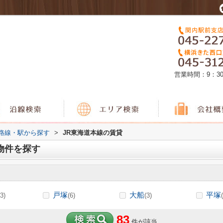
営業時間：9：3
)路線・駅から探す
>
JR東海道本線の賃貸
物件を探す
戸塚
大船
平塚
3)
(6)
(3)
83
件が該当