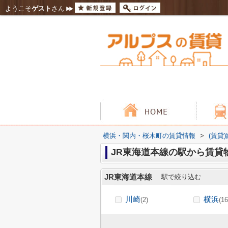
ようこそ
ゲスト
さん
横浜・関内・桜木町の賃貸情報
>
(賃貸
JR東海道本線の駅から賃貸
JR東海道本線
駅で絞り込む
川崎
横浜
(2)
(16