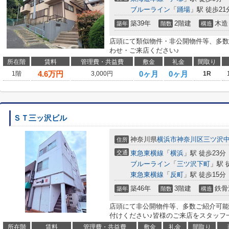
ブルーライン
「
踊場
」駅 徒歩21
築39年
2階建
木造
築年
階数
構造
店頭にて類似物件・非公開物件等、多数
わせ・ご来店ください♪
所在階
賃料
管理費・共益費
敷金
礼金
間取り
4.6
万円
0ヶ月
0ヶ月
1階
3,000円
1R
ＳＴ三ッ沢ビル
神奈川県
横浜市神奈川区
三ツ沢
住所
交通
東急東横線
「
横浜
」駅 徒歩23分
ブルーライン
「
三ツ沢下町
」駅 
東急東横線
「
反町
」駅 徒歩15分
築46年
3階建
鉄骨
築年
階数
構造
店頭にて非公開物件等、多数ご紹介可能
付けください♪皆様のご来店をスタッフ
所在階
賃料
管理費・共益費
敷金
礼金
間取り