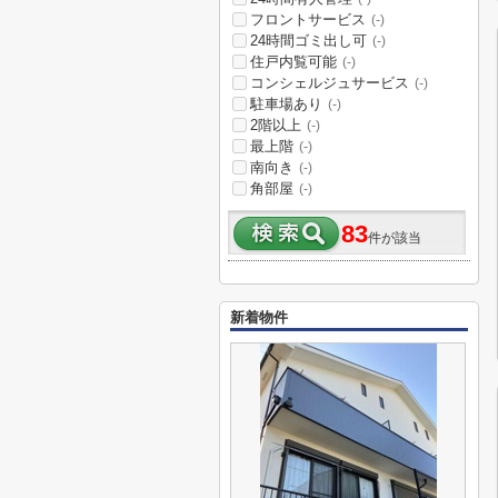
フロントサービス
(-)
24時間ゴミ出し可
(-)
住戸内覧可能
(-)
コンシェルジュサービス
(-)
駐車場あり
(-)
2階以上
(-)
最上階
(-)
南向き
(-)
角部屋
(-)
83
件が該当
新着物件