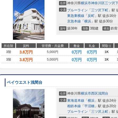
神奈川県
横浜市神奈川区
三ツ沢
住所
交通
ブルーライン
「
三ツ沢下町
」駅 
東急東横線
「
反町
」駅 徒歩16分
京急本線
「
横浜
」駅 徒歩30分
築38年
3階建
鉄骨
築年
階数
構造
所在階
賃料
管理費・共益費
敷金
礼金
間取り
3.8
万円
0万円
0万円
3階
5,000円
1K
3.8
万円
0万円
0万円
3階
5,000円
1K
ベイウエスト浅間台
神奈川県
横浜市西区
浅間台
住所
交通
東海道本線
「
横浜
」駅 徒歩24分
相鉄本線
「
平沼橋
」駅 徒歩20分
ブルーライン
「
三ツ沢上町
」駅 