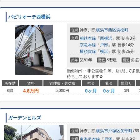
パピリオーテ西横浜
神奈川県
横浜市西区
浜松町
住所
交通
相鉄本線
「
西横浜
」駅 徒歩3分
京急本線
「
戸部
」駅 徒歩14分
横須賀線
「
横浜
」駅 徒歩26分
築51年
8階建
鉄筋
築年
階数
構造
類似物件・非公開物件等、店頭にて多数
待ちしております✿
所在階
賃料
管理費・共益費
敷金
礼金
間取り
4.6
万円
0ヶ月
0ヶ月
6階
5,000円
1R
ガーデンヒルズ
神奈川県
横浜市戸塚区
矢部町
769
住所
交通
東海道本線
「
戸塚
」駅 徒歩9分