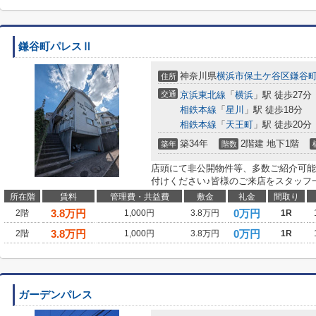
鎌谷町パレスⅡ
神奈川県
横浜市保土ケ谷区
鎌谷
住所
交通
京浜東北線
「
横浜
」駅 徒歩27分
相鉄本線
「
星川
」駅 徒歩18分
相鉄本線
「
天王町
」駅 徒歩20分
築34年
2階建 地下1階
築年
階数
店頭にて非公開物件等、多数ご紹介可能
付けください♪皆様のご来店をスタッフ
所在階
賃料
管理費・共益費
敷金
礼金
間取り
3.8
万円
0万円
2階
1,000円
3.8万円
1R
3.8
万円
0万円
2階
1,000円
3.8万円
1R
ガーデンパレス