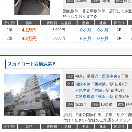
築38年
2階建
鉄筋
築年
階数
構造
類似物件・非公開物件等、店頭にて多数
待ちしております✿
所在階
賃料
管理費・共益費
敷金
礼金
間取り
4.2
万円
0ヶ月
0ヶ月
1階
3,000円
1R
4.2
万円
0ヶ月
0ヶ月
1階
3,000円
1R
スカイコート西横浜第６
神奈川県
横浜市西区
中央
２丁目
住所
交通
相鉄本線
「
西横浜
」駅 徒歩8分
京急本線
「
戸部
」駅 徒歩8分
東急東横線
「
横浜
」駅 徒歩24分
築33年
10階建
鉄
築年
階数
構造
店頭にて非公開物件等、多数ご紹介可能
付けください♪皆様のご来店をスタッフ
所在階
賃料
管理費・共益費
敷金
礼金
間取り