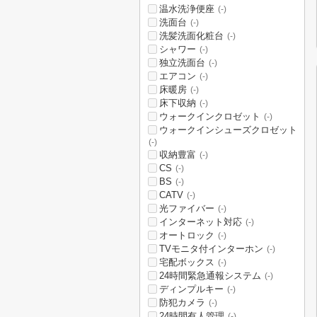
温水洗浄便座
(-)
洗面台
(-)
洗髪洗面化粧台
(-)
シャワー
(-)
独立洗面台
(-)
エアコン
(-)
床暖房
(-)
床下収納
(-)
ウォークインクロゼット
(-)
ウォークインシューズクロゼット
(-)
収納豊富
(-)
CS
(-)
BS
(-)
CATV
(-)
光ファイバー
(-)
インターネット対応
(-)
オートロック
(-)
TVモニタ付インターホン
(-)
宅配ボックス
(-)
24時間緊急通報システム
(-)
ディンプルキー
(-)
防犯カメラ
(-)
24時間有人管理
(-)