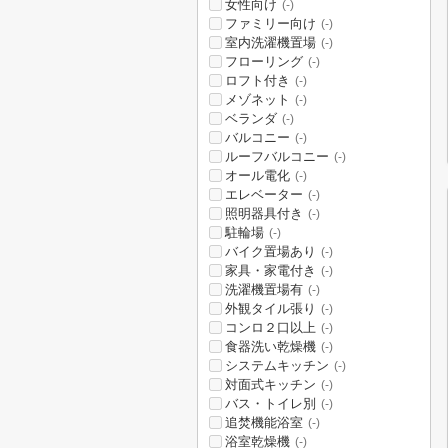
女性向け
(-)
ファミリー向け
(-)
室内洗濯機置場
(-)
フローリング
(-)
ロフト付き
(-)
メゾネット
(-)
ベランダ
(-)
バルコニー
(-)
ルーフバルコニー
(-)
オール電化
(-)
エレベーター
(-)
照明器具付き
(-)
駐輪場
(-)
バイク置場あり
(-)
家具・家電付き
(-)
洗濯機置場有
(-)
外観タイル張り
(-)
コンロ２口以上
(-)
食器洗い乾燥機
(-)
システムキッチン
(-)
対面式キッチン
(-)
バス・トイレ別
(-)
追焚機能浴室
(-)
浴室乾燥機
(-)