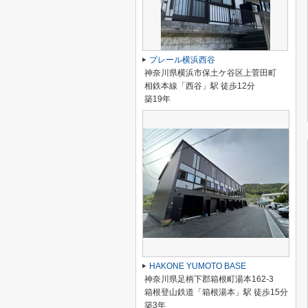
プレール横浜西谷
神奈川県横浜市保土ケ谷区上菅田町
相鉄本線「西谷」駅 徒歩12分
築19年
HAKONE YUMOTO BASE
神奈川県足柄下郡箱根町湯本162-3
箱根登山鉄道「箱根湯本」駅 徒歩15分
築3年