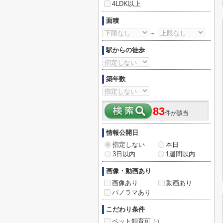
4LDK以上
面積
～
駅からの徒歩
築年数
83
件が該当
情報公開日
指定しない
本日
3日以内
1週間以内
画像・動画あり
画像あり
動画あり
パノラマあり
こだわり条件
ペット飼育可
(-)