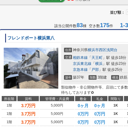
並び順：
83
175
1-3
該当公開件数
棟 空き数
件
フレンドポート横浜第八
神奈川県
横浜市西区
浅間台
住所
交通
相鉄本線
「
天王町
」駅 徒歩18分
京浜東北線
「
横浜
」駅 徒歩23分
京急本線
「
戸部
」駅 徒歩25分
築37年
3階建
鉄筋
築年
階数
構造
類似物件・非公開物件等、店頭にて多数
待ちしております✿
所在階
賃料
管理費・共益費
敷金
礼金
間取り
3.7
万円
0ヶ月
0ヶ月
1階
5,000円
1K
3.7
万円
0万円
0万円
1階
5,000円
1K
3.7
万円
0万円
0万円
1階
5,000円
1K