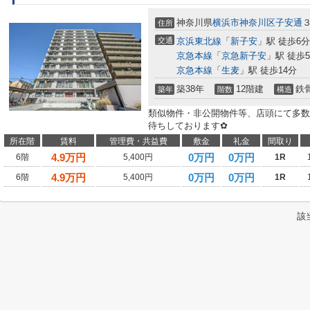
神奈川県
横浜市神奈川区
子安通
住所
交通
京浜東北線
「
新子安
」駅 徒歩6分
京急本線
「
京急新子安
」駅 徒歩
京急本線
「
生麦
」駅 徒歩14分
築38年
12階建
鉄
築年
階数
構造
類似物件・非公開物件等、店頭にて多数
待ちしております✿
所在階
賃料
管理費・共益費
敷金
礼金
間取り
4.9
万円
0万円
0万円
6階
5,400円
1R
4.9
万円
0万円
0万円
6階
5,400円
1R
該