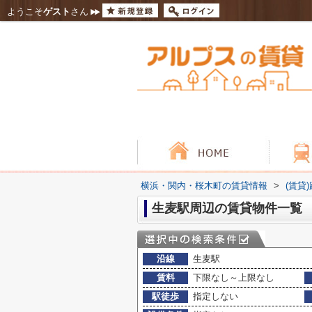
ようこそ
ゲスト
さん
横浜・関内・桜木町の賃貸情報
>
(賃貸
生麦駅周辺の賃貸物件一覧
沿線
生麦駅
賃料
下限なし～上限なし
駅徒歩
指定しない