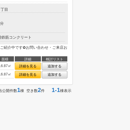
３丁目
5分
骨鉄筋コンクリート
ご紹介中です✿お問い合わせ・ご来店お
面積
詳細
検討リスト
16.87㎡
詳細を見る
追加する
16.87㎡
詳細を見る
追加する
1
2
1-1
当公開件数
棟 空き数
件
棟表示