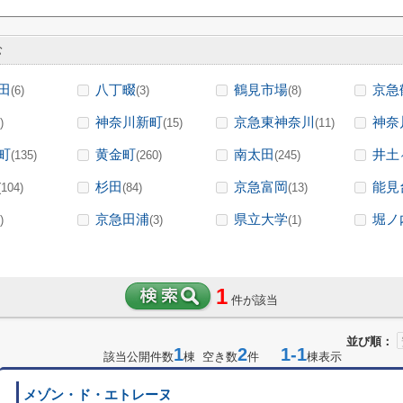
む
田
八丁畷
鶴見市場
京急
(6)
(3)
(8)
神奈川新町
京急東神奈川
神奈
)
(15)
(11)
町
黄金町
南太田
井土
(135)
(260)
(245)
杉田
京急富岡
能見
(104)
(84)
(13)
京急田浦
県立大学
堀ノ
)
(3)
(1)
1
件が該当
並び順：
1
2
1-1
該当公開件数
棟 空き数
件
棟表示
メゾン・ド・エトレーヌ