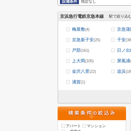
設備条件
指定なし
京浜急行電鉄京急本線
駅で絞り込
梅屋敷
京急蒲
(4)
京急新子安
子安
(25)
(38
戸部
日ノ出
(161)
上大岡
屏風浦
(105)
金沢八景
追浜
(22)
(18
浦賀
(1)
アパート
マンション