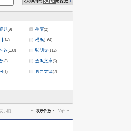
鶴見
生麦
(9)
(2)
川
横浜
(14)
(164)
ヶ谷
弘明寺
(130)
(112)
台
金沢文庫
(8)
(6)
内
京急大津
(1)
(2)
表示件数：