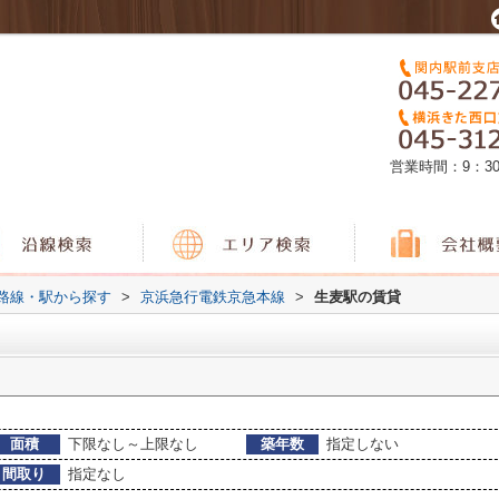
営業時間：9：3
)路線・駅から探す
>
京浜急行電鉄京急本線
>
生麦駅の賃貸
面積
下限なし～上限なし
築年数
指定しない
間取り
指定なし