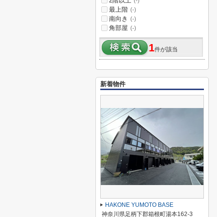
2階以上
(-)
最上階
(-)
南向き
(-)
角部屋
(-)
1
件が該当
新着物件
HAKONE YUMOTO BASE
神奈川県足柄下郡箱根町湯本162-3