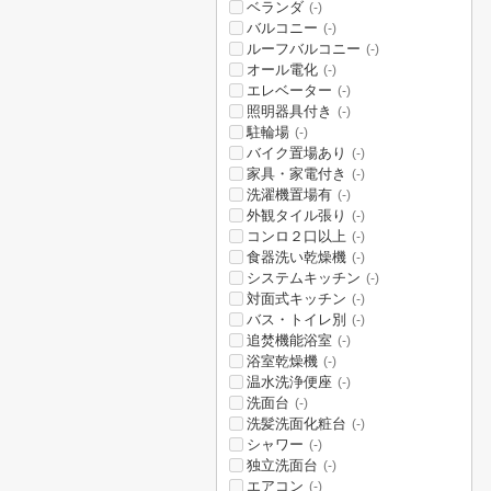
ベランダ
(-)
バルコニー
(-)
ルーフバルコニー
(-)
オール電化
(-)
エレベーター
(-)
照明器具付き
(-)
駐輪場
(-)
バイク置場あり
(-)
家具・家電付き
(-)
洗濯機置場有
(-)
外観タイル張り
(-)
コンロ２口以上
(-)
食器洗い乾燥機
(-)
システムキッチン
(-)
対面式キッチン
(-)
バス・トイレ別
(-)
追焚機能浴室
(-)
浴室乾燥機
(-)
温水洗浄便座
(-)
洗面台
(-)
洗髪洗面化粧台
(-)
シャワー
(-)
独立洗面台
(-)
エアコン
(-)