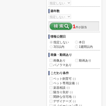
築年数
1
件が該当
情報公開日
指定しない
本日
3日以内
1週間以内
画像・動画あり
画像あり
動画あり
パノラマあり
こだわり条件
ペット飼育可
(-)
ペット専用設備
(-)
楽器相談
(-)
陽当り良好
(-)
閑静な住宅地
(-)
デザイナーズ
(-)
リノベーション済
(-)