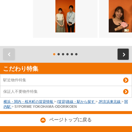
前
こだわり特集
駅近物件特集
保証人不要物件特集
横浜・関内・桜木町の賃貸情報
>
(賃貸)路線・駅から探す
>
JR京浜東北線
>
関
内駅
>
SYFORME YOKOHAMA-ODORIKOEN
ページトップに戻る