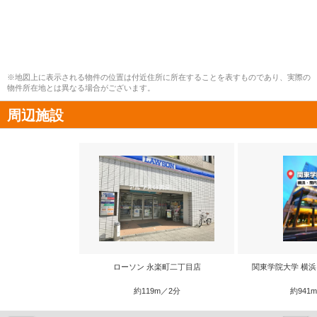
※地図上に表示される物件の位置は付近住所に所在することを表すものであり、実際の
物件所在地とは異なる場合がございます。
周辺施設
ローソン 永楽町二丁目店
関東学院大学 横
約119m／2分
約941