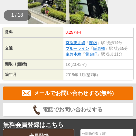
1 / 18
賃料
8.25万円
京浜東北線
「
関内
」駅 徒歩14分
交通
ブルーライン
「
阪東橋
」駅 徒歩5分
京急本線
「
黄金町
」駅 徒歩11分
間取り(面積)
1K(20.43㎡)
築年月
2019年 1月(築7年)
メールでお問い合わせする(無料)
電話でお問い合わせする
無料会員登録はこちら
公開物件数：
0
件
会員登録