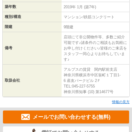
築年数
2019年 1月 (築7年)
種別/構造
マンション/鉄筋コンクリート
階建
9階建
店頭にて非公開物件等、多数ご紹介
可能です♪諸条件のご相談もお気軽に
備考
お申し付けください♪皆様のご来店を
スタッフ一同心よりお待ちしていま
す♪
アルプスの賃貸 関内駅前支店
神奈川県横浜市中区翁町１丁目1-
取扱会社
6 産友パークビル 2Ｆ
TEL:045-227-5755
神奈川県知事 (10) 第14677号
情報の見方
メールでお問い合わせする(無料)