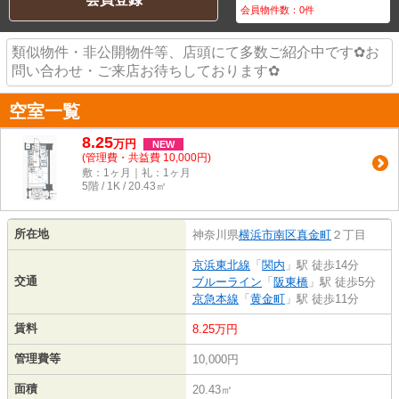
会員物件数：
0
件
類似物件・非公開物件等、店頭にて多数ご紹介中です✿お
問い合わせ・ご来店お待ちしております✿
空室一覧
8.25
万
円
NEW
(管理費・共益費 10,000円)
敷：1ヶ月｜礼：1ヶ月
5階 / 1K / 20.43㎡
所在地
神奈川県
横浜市南区
真金町
２丁目
京浜東北線
「
関内
」駅 徒歩14分
交通
ブルーライン
「
阪東橋
」駅 徒歩5分
京急本線
「
黄金町
」駅 徒歩11分
賃料
8.25万円
管理費等
10,000円
面積
20.43㎡