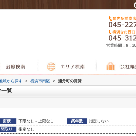
営業時間：9：3
)地域から探す
>
横浜市南区
>
浦舟町の賃貸
件一覧
面積
下限なし～上限なし
築年数
指定しない
間取り
指定なし