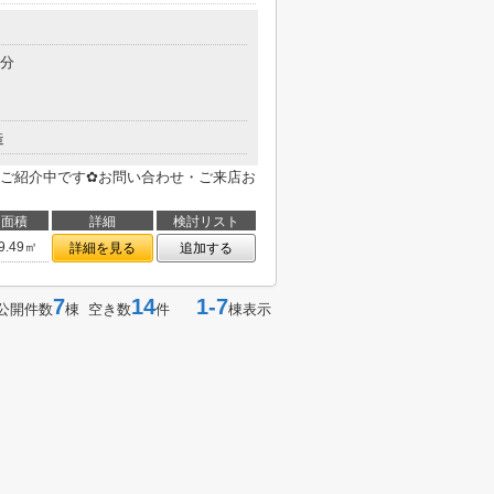
目
6分
造
ご紹介中です✿お問い合わせ・ご来店お
面積
詳細
検討リスト
9.49㎡
詳細を見る
追加する
7
14
1-7
公開件数
棟 空き数
件
棟表示