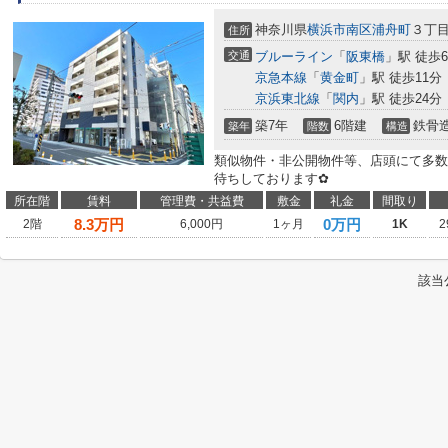
神奈川県
横浜市南区
浦舟町
３丁
住所
交通
ブルーライン
「
阪東橋
」駅 徒歩
京急本線
「
黄金町
」駅 徒歩11分
京浜東北線
「
関内
」駅 徒歩24分
築7年
6階建
鉄骨
築年
階数
構造
類似物件・非公開物件等、店頭にて多数
待ちしております✿
所在階
賃料
管理費・共益費
敷金
礼金
間取り
8.3
万円
0万円
2階
6,000円
1ヶ月
1K
2
該当