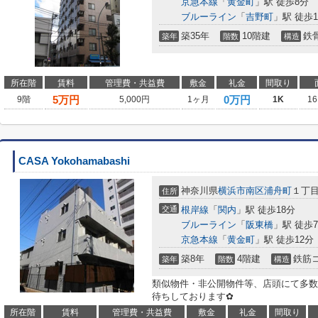
京急本線
「
黄金町
」駅 徒歩8分
ブルーライン
「
吉野町
」駅 徒歩1
築35年
10階建
鉄
築年
階数
構造
所在階
賃料
管理費・共益費
敷金
礼金
間取り
5
万円
0万円
9階
5,000円
1ヶ月
1K
16
CASA Yokohamabashi
神奈川県
横浜市南区
浦舟町
１丁
住所
交通
根岸線
「
関内
」駅 徒歩18分
ブルーライン
「
阪東橋
」駅 徒歩
京急本線
「
黄金町
」駅 徒歩12分
築8年
4階建
鉄筋
築年
階数
構造
類似物件・非公開物件等、店頭にて多数
待ちしております✿
所在階
賃料
管理費・共益費
敷金
礼金
間取り