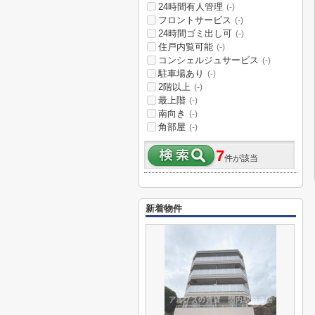
24時間有人管理
(-)
フロントサービス
(-)
24時間ゴミ出し可
(-)
住戸内覧可能
(-)
コンシェルジュサービス
(-)
駐車場あり
(-)
2階以上
(-)
最上階
(-)
南向き
(-)
角部屋
(-)
7
件が該当
新着物件