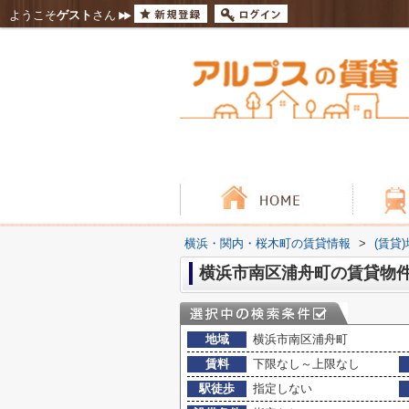
ようこそ
ゲスト
さん
横浜・関内・桜木町の賃貸情報
>
(賃貸
横浜市南区浦舟町の賃貸物
地域
横浜市南区浦舟町
賃料
下限なし～上限なし
駅徒歩
指定しない