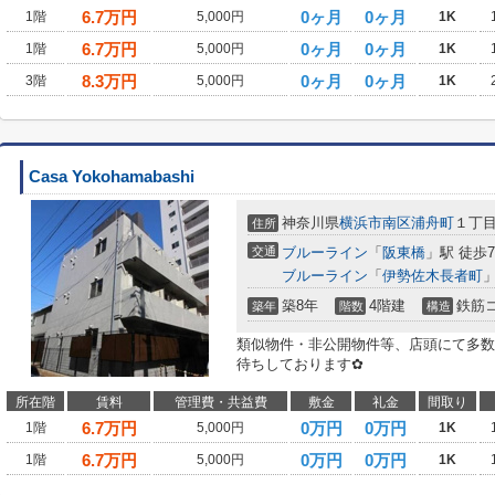
6.7
万円
0ヶ月
0ヶ月
1階
5,000円
1K
6.7
万円
0ヶ月
0ヶ月
1階
5,000円
1K
8.3
万円
0ヶ月
0ヶ月
3階
5,000円
1K
Casa Yokohamabashi
神奈川県
横浜市南区
浦舟町
１丁
住所
交通
ブルーライン
「
阪東橋
」駅 徒歩
ブルーライン
「
伊勢佐木長者町
」
築8年
4階建
鉄筋
築年
階数
構造
類似物件・非公開物件等、店頭にて多数
待ちしております✿
所在階
賃料
管理費・共益費
敷金
礼金
間取り
6.7
万円
0万円
0万円
1階
5,000円
1K
6.7
万円
0万円
0万円
1階
5,000円
1K