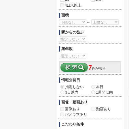
4LDK以上
面積
～
駅からの徒歩
築年数
7
件が該当
情報公開日
指定しない
本日
3日以内
1週間以内
画像・動画あり
画像あり
動画あり
パノラマあり
こだわり条件