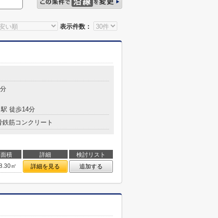
表示件数：
目
7分
駅 徒歩14分
骨鉄筋コンクリート
面積
詳細
検討リスト
8.30㎡
詳細を見る
追加する