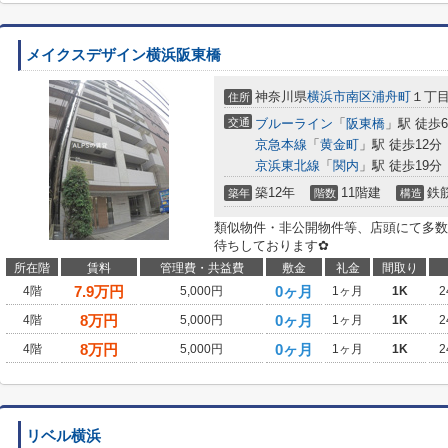
メイクスデザイン横浜阪東橋
神奈川県
横浜市南区
浦舟町
１丁
住所
交通
ブルーライン
「
阪東橋
」駅 徒歩
京急本線
「
黄金町
」駅 徒歩12分
京浜東北線
「
関内
」駅 徒歩19分
築12年
11階建
鉄
築年
階数
構造
類似物件・非公開物件等、店頭にて多数
待ちしております✿
所在階
賃料
管理費・共益費
敷金
礼金
間取り
7.9
万円
0ヶ月
4階
5,000円
1ヶ月
1K
2
8
万円
0ヶ月
4階
5,000円
1ヶ月
1K
2
8
万円
0ヶ月
4階
5,000円
1ヶ月
1K
2
リベル横浜