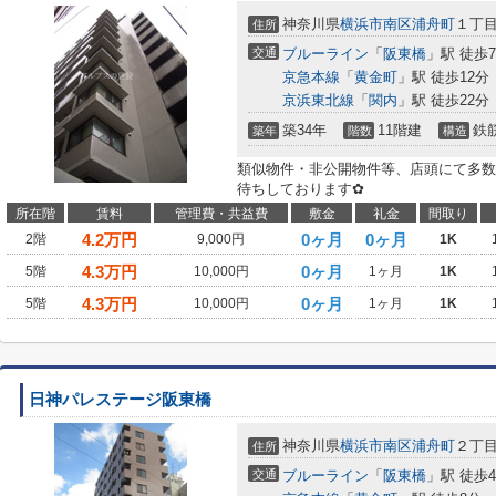
神奈川県
横浜市南区
浦舟町
１丁
住所
交通
ブルーライン
「
阪東橋
」駅 徒歩
京急本線
「
黄金町
」駅 徒歩12分
京浜東北線
「
関内
」駅 徒歩22分
築34年
11階建
鉄
築年
階数
構造
類似物件・非公開物件等、店頭にて多数
待ちしております✿
所在階
賃料
管理費・共益費
敷金
礼金
間取り
4.2
万円
0ヶ月
0ヶ月
2階
9,000円
1K
4.3
万円
0ヶ月
5階
10,000円
1ヶ月
1K
4.3
万円
0ヶ月
5階
10,000円
1ヶ月
1K
日神パレステージ阪東橋
神奈川県
横浜市南区
浦舟町
２丁
住所
交通
ブルーライン
「
阪東橋
」駅 徒歩