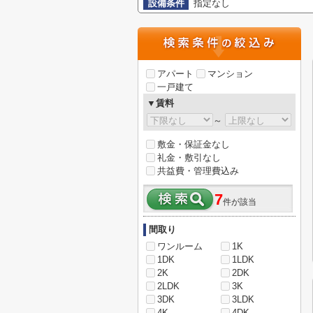
設備条件
指定なし
アパート
マンション
一戸建て
▼賃料
～
敷金・保証金なし
礼金・敷引なし
共益費・管理費込み
7
件が該当
間取り
ワンルーム
1K
1DK
1LDK
2K
2DK
2LDK
3K
3DK
3LDK
4K
4DK