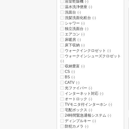
浴室乾燥機
(-)
温水洗浄便座
(-)
洗面台
(-)
洗髪洗面化粧台
(-)
シャワー
(-)
独立洗面台
(-)
エアコン
(-)
床暖房
(-)
床下収納
(-)
ウォークインクロゼット
(-)
ウォークインシューズクロゼット
(-)
収納豊富
(-)
CS
(-)
BS
(-)
CATV
(-)
光ファイバー
(-)
インターネット対応
(-)
オートロック
(-)
TVモニタ付インターホン
(-)
宅配ボックス
(-)
24時間緊急通報システム
(-)
ディンプルキー
(-)
防犯カメラ
(-)