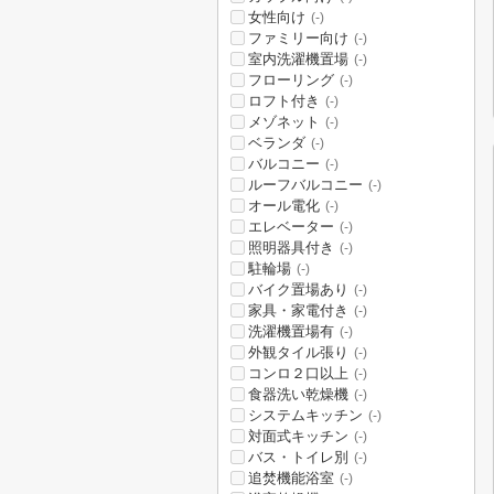
女性向け
(-)
ファミリー向け
(-)
室内洗濯機置場
(-)
フローリング
(-)
ロフト付き
(-)
メゾネット
(-)
ベランダ
(-)
バルコニー
(-)
ルーフバルコニー
(-)
オール電化
(-)
エレベーター
(-)
照明器具付き
(-)
駐輪場
(-)
バイク置場あり
(-)
家具・家電付き
(-)
洗濯機置場有
(-)
外観タイル張り
(-)
コンロ２口以上
(-)
食器洗い乾燥機
(-)
システムキッチン
(-)
対面式キッチン
(-)
バス・トイレ別
(-)
追焚機能浴室
(-)