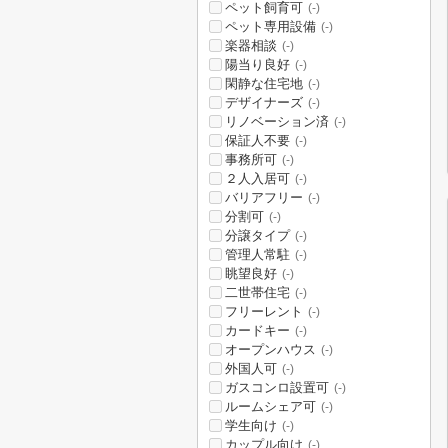
ペット飼育可
(-)
ペット専用設備
(-)
楽器相談
(-)
陽当り良好
(-)
閑静な住宅地
(-)
デザイナーズ
(-)
リノベーション済
(-)
保証人不要
(-)
事務所可
(-)
２人入居可
(-)
バリアフリー
(-)
分割可
(-)
分譲タイプ
(-)
管理人常駐
(-)
眺望良好
(-)
二世帯住宅
(-)
フリーレント
(-)
カードキー
(-)
オープンハウス
(-)
外国人可
(-)
ガスコンロ設置可
(-)
ルームシェア可
(-)
学生向け
(-)
カップル向け
(-)