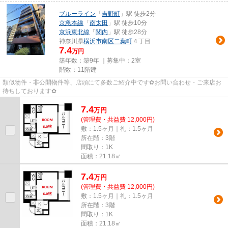
ブルーライン
「
吉野町
」駅 徒歩2分
京急本線
「
南太田
」駅 徒歩10分
京浜東北線
「
関内
」駅 徒歩28分
神奈川県
横浜市南区
二葉町
４丁目
7.4
万円
築年数：築9年 ｜募集中：
2室
階数：11階建
類似物件・非公開物件等、店頭にて多数ご紹介中です✿お問い合わせ・ご来店お
待ちしております✿
7.4
万
円
(管理費・共益費 12,000円)
敷：1.5ヶ月｜礼：1.5ヶ月
所在階：3階
間取り：1K
面積：21.18㎡
7.4
万
円
(管理費・共益費 12,000円)
敷：1.5ヶ月｜礼：1.5ヶ月
所在階：3階
間取り：1K
面積：21.18㎡