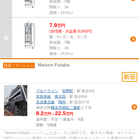
所在階：7階
間取り：1K
面積：24.51㎡
7.9
万
円
(管理費・共益費 9,000円)
敷：0ヶ月｜礼：0ヶ月
所在階：7階
間取り：1K
面積：24.51㎡
Maison Futaba
賃貸｜マンション
ブルーライン
「
吉野町
」駅 徒歩5分
京急本線
「
南太田
」駅 徒歩9分
京浜東北線
「
関内
」駅 徒歩27分
神奈川県
横浜市南区
二葉町
４丁目
8.2
22.5
万円～
万円
築年数：予定 ｜募集中：
9室
階数：5階建
『Maison Futaba（メゾンふたば）』のご紹介です。 駅チカ☆新築・オートロッ
ク付マンション☆ 新築ならではの設備・仕様☆セキュリティにも考慮された新生