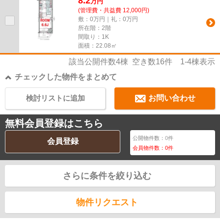
8.2
万
円
(管理費・共益費 12,000円)
敷：0万円｜礼：0万円
所在階：2階
間取り：1K
面積：22.08㎡
該当公開件数
4
棟 空き数
16
件
1-4
棟表示
チェックした物件をまとめて
検討リストに追加
お問い合わせ
無料会員登録はこちら
公開物件数：
0
件
会員登録
会員物件数：
0
件
さらに条件を絞り込む
物件リクエスト