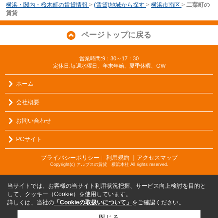
横浜・関内・桜木町の賃貸情報
>
(賃貸)地域から探す
>
横浜市南区
>
二葉町の
賃貸
ページトップに戻る
営業時間:9：30～17：30
定休日:毎週水曜日、年末年始、夏季休暇、GW
ホーム
会社概要
お問い合わせ
PCサイト
プライバシーポリシー
利用規約
｜アクセスマップ
｜
Copyright(c) アルプスの賃貸 横浜本社 All rights reserved.
当サイトでは、お客様の当サイト利用状況把握、サービス向上検討を目的と
して、クッキー（Cookie）を使用しています。
詳しくは、当社の
「Cookieの取扱いについて」
をご確認ください。
閉じる