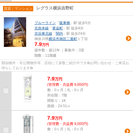
レグラス横浜吉野町
賃貸｜マンション
ブルーライン
「
阪東橋
」駅 徒歩5分
京急本線
「
黄金町
」駅 徒歩9分
京浜東北線
「
関内
」駅 徒歩24分
神奈川県
横浜市南区
二葉町
１丁目
7.9
万円
築年数：築12年 ｜募集中：
3室
階数：11階建
類似物件・非公開物件等、店頭にて多数ご紹介中です✿お問い合わせ・ご来店お
待ちしております✿
7.9
万
円
(管理費・共益費 9,000円)
敷：0ヶ月｜礼：0ヶ月
所在階：7階
間取り：1K
面積：24.51㎡
7.9
万
円
(管理費・共益費 9,000円)
敷：0ヶ月｜礼：0ヶ月