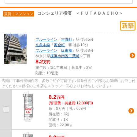
コンシェリア横濱 ＜ＦＵＴＡＢＡＣＨＯ＞
賃貸｜マンション
ブルーライン
「
吉野町
」駅 徒歩5分
京急本線
「
黄金町
」駅 徒歩10分
ブルーライン
「
阪東橋
」駅 徒歩8分
神奈川県
横浜市南区
二葉町
２丁目
8.2
万円
築年数：築1年未満 ｜募集中：
2室
階数：10階建
店頭にて非公開物件等、多数ご紹介可能です♪諸条件のご相談もお気軽にお申し付
けください♪皆様のご来店をスタッフ一同心よりお待ちしています♪
8.2
万
円
(管理費・共益費 12,000円)
敷：0万円｜礼：0万円
所在階：2階
間取り：1K
面積：22.08㎡