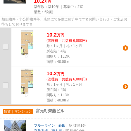
10.2
万円
築年数：築10年 ｜募集中：
2室
階数：5階建
類似物件・非公開物件等、店頭にて多数ご紹介中です✿お問い合わせ・ご来店お
待ちしております✿
10.2
万
円
(管理費・共益費 6,000円)
敷：1ヶ月｜礼：1ヶ月
所在階：4階
間取り：1LDK
面積：40.08㎡
10.2
万
円
(管理費・共益費 6,000円)
敷：1ヶ月｜礼：1ヶ月
所在階：4階
間取り：1LDK
面積：40.08㎡
宮元町齋藤ビル
賃貸｜マンション
ブルーライン
「
蒔田
」駅 徒歩1分
京急本線
「
南太田
」駅 徒歩14分