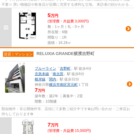
不要☆ 買い物施設や飲食店が近隣に充実する便利な立地。 来訪者の顔がわかるモ
ニターフォン完備。 エアコン...
5
万
円
(管理費・共益費 3,000円)
敷：1ヶ月｜礼：0ヶ月
所在階：6階
間取り：1R
面積：16.28㎡
RELUXIA GRANDE横濱吉野町
賃貸｜マンション
ブルーライン
「
吉野町
」駅 徒歩4分
京急本線
「
南太田
」駅 徒歩6分
根岸線
「
関内
」駅 徒歩32分
神奈川県
横浜市南区
宮元町
１丁目
7
万円
築年数：築2年 ｜募集中：
2室
階数：10階建
類似物件・非公開物件等、店頭にて多数ご紹介中です✿お問い合わせ・ご来店お
待ちしております✿
7
万
円
(管理費・共益費 15,000円)