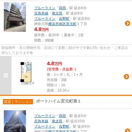
ブルーライン
「
蒔田
」駅 徒歩6分
京急本線
「
南太田
」駅 徒歩9分
ブルーライン
「
吉野町
」駅 徒歩8分
神奈川県
横浜市南区
宮元町
１丁目
4.8
万円
築年数：築34年 ｜募集中：
1室
階数：9階建
類似物件・非公開物件等、店頭にて多数ご紹介中です✿お問い合わせ・ご来店お
待ちしております✿
4.8
万
円
(管理費・共益費 -)
敷：1ヶ月｜礼：1ヶ月
所在階：3階
間取り：1K
面積：16.36㎡
ポートハイム宮元町第１
賃貸｜マンション
ブルーライン
「
蒔田
」駅 徒歩5分
京急本線
「
南太田
」駅 徒歩10分
ブルーライン
「
吉野町
」駅 徒歩9分
神奈川県
横浜市南区
宮元町
１丁目