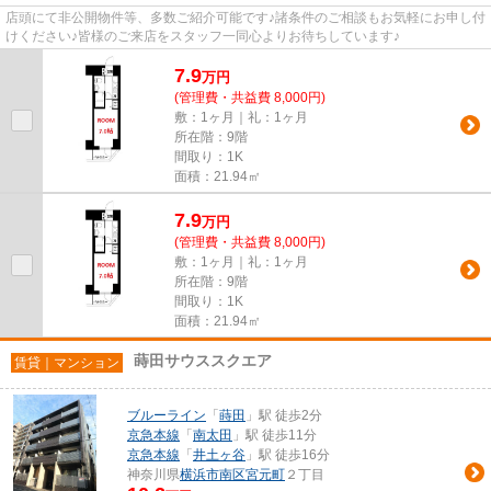
店頭にて非公開物件等、多数ご紹介可能です♪諸条件のご相談もお気軽にお申し付
けください♪皆様のご来店をスタッフ一同心よりお待ちしています♪
7.9
万
円
(管理費・共益費 8,000円)
敷：1ヶ月｜礼：1ヶ月
所在階：9階
間取り：1K
面積：21.94㎡
7.9
万
円
(管理費・共益費 8,000円)
敷：1ヶ月｜礼：1ヶ月
所在階：9階
間取り：1K
面積：21.94㎡
蒔田サウススクエア
賃貸｜マンション
ブルーライン
「
蒔田
」駅 徒歩2分
京急本線
「
南太田
」駅 徒歩11分
京急本線
「
井土ヶ谷
」駅 徒歩16分
神奈川県
横浜市南区
宮元町
２丁目