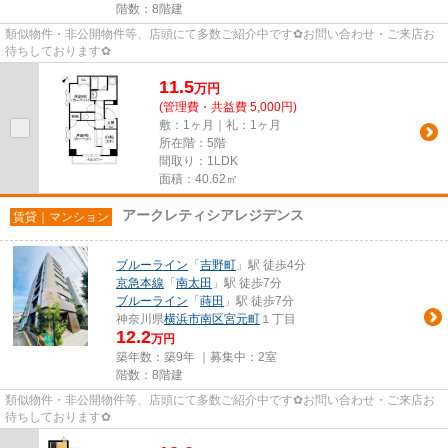
階数：8階建
類似物件・非公開物件等、店頭にて多数ご紹介中です✿お問い合わせ・ご来店お
待ちしております✿
11.5
万
円
(管理費・共益費 5,000円)
敷：1ヶ月｜礼：1ヶ月
所在階：5階
間取り：1LDK
面積：40.62㎡
アークレティシアレジデンス
賃貸｜マンション
ブルーライン
「
吉野町
」駅 徒歩4分
京急本線
「
南太田
」駅 徒歩7分
ブルーライン
「
蒔田
」駅 徒歩7分
神奈川県
横浜市南区
宮元町
１丁目
12.2
万円
築年数：築9年 ｜募集中：
2室
階数：8階建
類似物件・非公開物件等、店頭にて多数ご紹介中です✿お問い合わせ・ご来店お
待ちしております✿