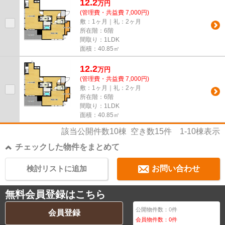
12.2
万
円
(管理費・共益費 7,000円)
敷：1ヶ月｜礼：2ヶ月
所在階：6階
間取り：1LDK
面積：40.85㎡
12.2
万
円
(管理費・共益費 7,000円)
敷：1ヶ月｜礼：2ヶ月
所在階：6階
間取り：1LDK
面積：40.85㎡
該当公開件数
10
棟 空き数
15
件
1-10
棟表示
チェックした物件をまとめて
検討リストに追加
お問い合わせ
無料会員登録はこちら
公開物件数：
0
件
会員登録
会員物件数：
0
件