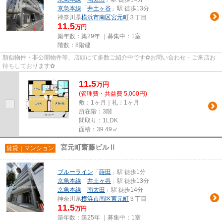
京急本線
「
井土ヶ谷
」駅 徒歩13分
神奈川県
横浜市南区
宮元町
３丁目
11.5
万円
築年数：築29年 ｜募集中：
1室
階数：8階建
類似物件・非公開物件等、店頭にて多数ご紹介中です✿お問い合わせ・ご来店お
待ちしております✿
11.5
万
円
(管理費・共益費 5,000円)
敷：1ヶ月｜礼：1ヶ月
所在階：3階
間取り：1LDK
面積：39.49㎡
宮元町齋藤ビルⅡ
賃貸｜マンション
ブルーライン
「
蒔田
」駅 徒歩1分
京急本線
「
井土ヶ谷
」駅 徒歩13分
京急本線
「
南太田
」駅 徒歩14分
神奈川県
横浜市南区
宮元町
３丁目
11.5
万円
築年数：築25年 ｜募集中：
1室