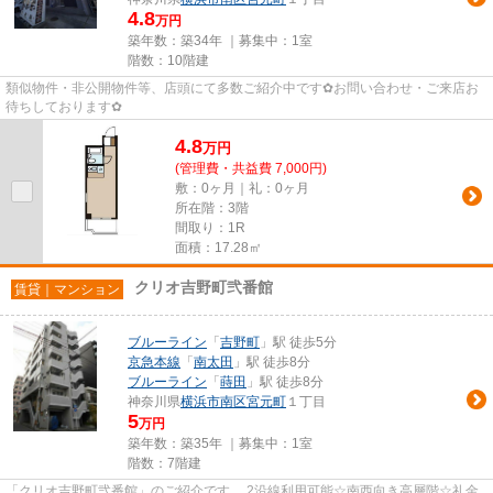
4.8
万円
築年数：築34年 ｜募集中：
1室
階数：10階建
類似物件・非公開物件等、店頭にて多数ご紹介中です✿お問い合わせ・ご来店お
待ちしております✿
4.8
万
円
(管理費・共益費 7,000円)
敷：0ヶ月｜礼：0ヶ月
所在階：3階
間取り：1R
面積：17.28㎡
クリオ吉野町弐番館
賃貸｜マンション
ブルーライン
「
吉野町
」駅 徒歩5分
京急本線
「
南太田
」駅 徒歩8分
ブルーライン
「
蒔田
」駅 徒歩8分
神奈川県
横浜市南区
宮元町
１丁目
5
万円
築年数：築35年 ｜募集中：
1室
階数：7階建
「クリオ吉野町弐番館」のご紹介です。 2沿線利用可能☆南西向き高層階☆礼金