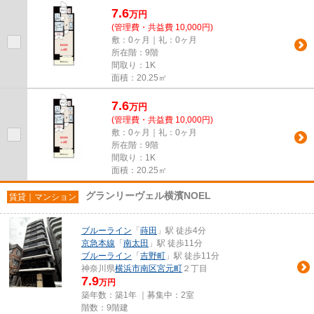
7.6
万
円
(管理費・共益費 10,000円)
敷：0ヶ月｜礼：0ヶ月
所在階：9階
間取り：1K
面積：20.25㎡
7.6
万
円
(管理費・共益費 10,000円)
敷：0ヶ月｜礼：0ヶ月
所在階：9階
間取り：1K
面積：20.25㎡
グランリーヴェル横濱NOEL
賃貸｜マンション
ブルーライン
「
蒔田
」駅 徒歩4分
京急本線
「
南太田
」駅 徒歩11分
ブルーライン
「
吉野町
」駅 徒歩11分
神奈川県
横浜市南区
宮元町
２丁目
7.9
万円
築年数：築1年 ｜募集中：
2室
階数：9階建