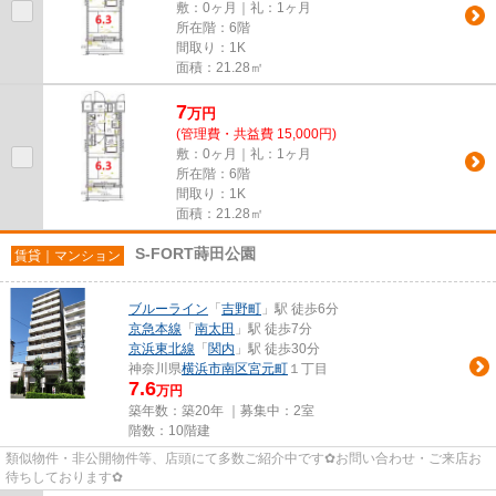
敷：0ヶ月｜礼：1ヶ月
所在階：6階
間取り：1K
面積：21.28㎡
7
万
円
(管理費・共益費 15,000円)
敷：0ヶ月｜礼：1ヶ月
所在階：6階
間取り：1K
面積：21.28㎡
S-FORT蒔田公園
賃貸｜マンション
ブルーライン
「
吉野町
」駅 徒歩6分
京急本線
「
南太田
」駅 徒歩7分
京浜東北線
「
関内
」駅 徒歩30分
神奈川県
横浜市南区
宮元町
１丁目
7.6
万円
築年数：築20年 ｜募集中：
2室
階数：10階建
類似物件・非公開物件等、店頭にて多数ご紹介中です✿お問い合わせ・ご来店お
待ちしております✿