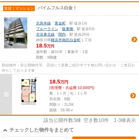
バイムフルス白金Ⅰ
賃貸｜マンション
京急本線
「
黄金町
」駅 徒歩1分
ブルーライン
「
阪東橋
」駅 徒歩5分
京浜東北線
「
関内
」駅 徒歩20分
神奈川県
横浜市南区
白金町
１丁目
18.5
万円
築年数：築31年 ｜募集中：
1室
階数：9階建
類似物件・非公開物件等、店頭にて多数ご紹介中です✿お問い合わせ・ご来店お
待ちしております✿
18.5
万
円
(管理費・共益費 10,000円)
敷：1ヶ月｜礼：1ヶ月
所在階：8階
間取り：2LDK
面積：56.96㎡
該当公開件数
3
棟 空き数
10
件
1-3
棟表示
チェックした物件をまとめて