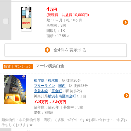
4
万
円
(管理費・共益費 10,000円)
敷：0ヶ月｜礼：0ヶ月
所在階：3階
間取り：1K
面積：17.55㎡
全4件を表示する
マーレ横浜白金
賃貸｜マンション
根岸線
「
桜木町
」駅 徒歩20分
ブルーライン
「
関内
」駅 徒歩23分
京急本線
「
黄金町
」駅 徒歩2分
神奈川県
横浜市南区
白金町
１丁目
7.3
7.5
万円～
万円
築年数：築20年 ｜募集中：
5室
階数：7階建
類似物件・非公開物件等、店頭にて多数ご紹介中です✿お問い合わせ・ご来店お
待ちしております✿