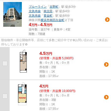
ブルーライン
「
吉野町
」駅 徒歩3分
京急本線
「
南太田
」駅 徒歩4分
京急本線
「
黄金町
」駅 徒歩6分
神奈川県
横浜市南区
白金町
２丁目
4
4.5
万円～
万円
築年数：築37年 ｜募集中：
4室
階数：7階建
類似物件・非公開物件等、店頭にて多数ご紹介中です✿お問い合わせ・ご来店お
待ちしております✿
4.5
万
円
(管理費・共益費 5,000円)
敷：0ヶ月｜礼：0ヶ月
所在階：2階
間取り：1K
面積：17.55㎡
4
万
円
(管理費・共益費 10,000円)
敷：0ヶ月｜礼：0ヶ月
所在階：3階
間取り：1K
面積：17.55㎡