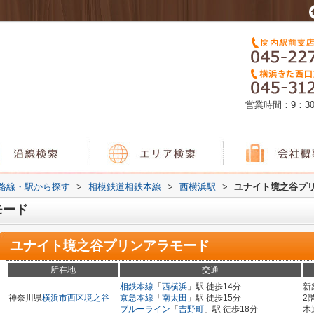
営業時間：9：3
)路線・駅から探す
>
相模鉄道相鉄本線
>
西横浜駅
>
ユナイト境之谷プ
モード
ユナイト境之谷プリンアラモード
所在地
交通
相鉄本線
「
西横浜
」駅 徒歩14分
新
神奈川県
横浜市西区
境之谷
京急本線
「
南太田
」駅 徒歩15分
2
ブルーライン
「
吉野町
」駅 徒歩18分
木