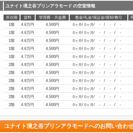
ユナイト境之谷プリンアラモード
の空室情報
所在階
賃料
管理費・共益費
敷金/礼金/保証金/償却/敷引
1階
4.6万円
4,500円
/
/
/
/
0ヶ月
0ヶ月
-
-
-
1階
4.6万円
4,500円
/
/
/
/
0ヶ月
0ヶ月
-
-
-
1階
4.6万円
4,500円
/
/
/
/
0ヶ月
0ヶ月
-
-
-
1階
4.6万円
4,500円
/
/
/
/
0ヶ月
0ヶ月
-
-
-
1階
4.7万円
4,500円
/
/
/
/
0ヶ月
0ヶ月
-
-
-
2階
4.8万円
4,500円
/
/
/
/
0ヶ月
0ヶ月
-
-
-
2階
4.8万円
4,500円
/
/
/
/
0ヶ月
0ヶ月
-
-
-
2階
4.8万円
4,500円
/
/
/
/
0ヶ月
0ヶ月
-
-
-
2階
4.8万円
4,500円
/
/
/
/
0ヶ月
0ヶ月
-
-
-
2階
4.9万円
4,500円
/
/
/
/
0ヶ月
0ヶ月
-
-
-
2階
4.9万円
4,500円
/
/
/
/
0ヶ月
0ヶ月
-
-
-
ユナイト境之谷プリンアラモード
へのお問い合わ