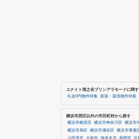
ユナイト境之谷プリンアラモードに関す
礼金0円物件特集
新築・築浅物件特集
横浜市西区以外の市区町村から探す
横浜市鶴見区
横浜市神奈川区
横浜市
横浜市旭区
横浜市瀬谷区
横浜市青葉
小田原市
大和市
海老名市
座間市
足