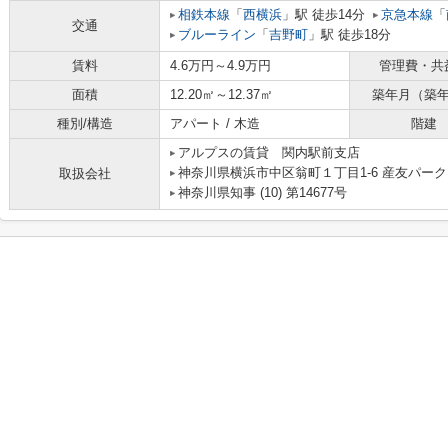
相鉄本線
「
西横浜
」駅 徒歩14分
京急本線
「
交通
ブルーライン
「
吉野町
」駅 徒歩18分
賃料
4.6万円～4.9万円
管理費・共
面積
12.20㎡～12.37㎡
築年月（築
種別/構造
アパート / 木造
階建
アルプスの賃貸 関内駅前支店
神奈川県横浜市中区翁町１丁目1-6 産友パーク
取扱会社
神奈川県知事 (10) 第14677号