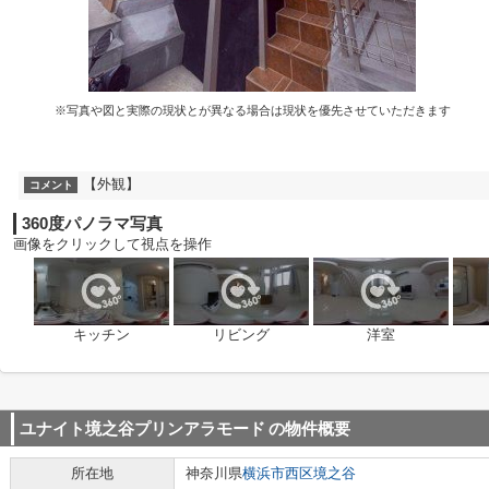
※写真や図と実際の現状とが異なる場合は現状を優先させていただきます
【外観】
コメント
360度パノラマ写真
画像をクリックして視点を操作
キッチン
リビング
洋室
ユナイト境之谷プリンアラモード
の物件概要
所在地
神奈川県
横浜市西区
境之谷