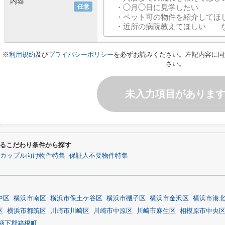
内容
任意
※
利用規約
及び
プライバシーポリシー
を必ずお読みください。左記内容に同
さい。
未入力項目がありま
るこだわり条件から探す
カップル向け物件特集
保証人不要物件特集
中区
横浜市南区
横浜市保土ケ谷区
横浜市磯子区
横浜市金沢区
横浜市港
区
横浜市都筑区
川崎市川崎区
川崎市中原区
川崎市麻生区
相模原市中央
柄下郡箱根町