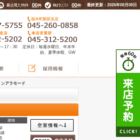
00
00
最終更新：2026年08月08日
件
件
0～17：30 定休日：毎週水曜日、年末年
始、夏季休暇、GW
リンアラモード
建物
空室情報へ
築
階建
造