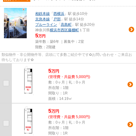
相鉄本線
「
西横浜
」駅 徒歩10分
京急本線
「
戸部
」駅 徒歩14分
ブルーライン
「
高島町
」駅 徒歩20分
神奈川県
横浜市西区
藤棚町
１丁目
5
万円
築年数：築6年 ｜募集中：
2室
階数：2階建
類似物件・非公開物件等、店頭にて多数ご紹介中です✿お問い合わせ・ご来店お
待ちしております✿
5
万
円
(管理費・共益費 5,000円)
敷：0ヶ月｜礼：0ヶ月
所在階：1階
間取り：1R
面積：14.19㎡
5
万
円
(管理費・共益費 5,000円)
敷：0ヶ月｜礼：0ヶ月
所在階：1階
間取り：1R