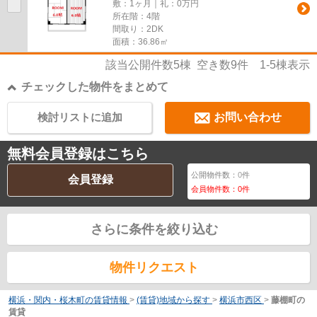
敷：1ヶ月｜礼：0万円
所在階：4階
間取り：2DK
面積：36.86㎡
該当公開件数
5
棟 空き数
9
件
1-5
棟表示
チェックした物件をまとめて
検討リストに追加
お問い合わせ
無料会員登録はこちら
公開物件数：
0
件
会員登録
会員物件数：
0
件
さらに条件を絞り込む
物件リクエスト
横浜・関内・桜木町の賃貸情報
>
(賃貸)地域から探す
>
横浜市西区
>
藤棚町の
賃貸