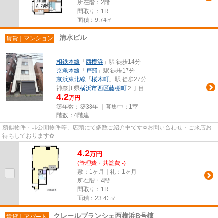
所在階：2階
間取り：1R
面積：9.74㎡
清水ビル
賃貸｜マンション
相鉄本線
「
西横浜
」駅 徒歩14分
京急本線
「
戸部
」駅 徒歩17分
京浜東北線
「
桜木町
」駅 徒歩27分
神奈川県
横浜市西区
藤棚町
２丁目
4.2
万円
築年数：築38年 ｜募集中：
1室
階数：4階建
類似物件・非公開物件等、店頭にて多数ご紹介中です✿お問い合わせ・ご来店お
待ちしております✿
4.2
万
円
(管理費・共益費 -)
敷：1ヶ月｜礼：1ヶ月
所在階：4階
間取り：1R
面積：23.43㎡
クレールブランシェ西横浜B号棟
賃貸｜アパート