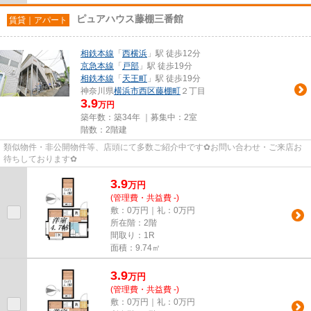
ピュアハウス藤棚三番館
賃貸｜アパート
相鉄本線
「
西横浜
」駅 徒歩12分
京急本線
「
戸部
」駅 徒歩19分
相鉄本線
「
天王町
」駅 徒歩19分
神奈川県
横浜市西区
藤棚町
２丁目
3.9
万円
築年数：築34年 ｜募集中：
2室
階数：2階建
類似物件・非公開物件等、店頭にて多数ご紹介中です✿お問い合わせ・ご来店お
待ちしております✿
3.9
万
円
(管理費・共益費 -)
敷：0万円｜礼：0万円
所在階：2階
間取り：1R
面積：9.74㎡
3.9
万
円
(管理費・共益費 -)
敷：0万円｜礼：0万円