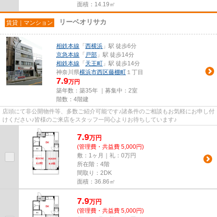
面積：14.19㎡
リーベオリサカ
賃貸｜マンション
相鉄本線
「
西横浜
」駅 徒歩6分
京急本線
「
戸部
」駅 徒歩14分
相鉄本線
「
天王町
」駅 徒歩14分
神奈川県
横浜市西区
藤棚町
１丁目
7.9
万円
築年数：築35年 ｜募集中：
2室
階数：4階建
店頭にて非公開物件等、多数ご紹介可能です♪諸条件のご相談もお気軽にお申し付
けください♪皆様のご来店をスタッフ一同心よりお待ちしています♪
7.9
万
円
(管理費・共益費 5,000円)
敷：1ヶ月｜礼：0万円
所在階：4階
間取り：2DK
面積：36.86㎡
7.9
万
円
(管理費・共益費 5,000円)