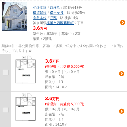
相鉄本線
「
西横浜
」駅 徒歩13分
横須賀線
「
保土ケ谷
」駅 徒歩25分
京急本線
「
戸部
」駅 徒歩14分
神奈川県
横浜市西区
藤棚町
２丁目
3.6
万円
築年数：築36年 ｜募集中：
2室
階数：2階建
類似物件・非公開物件等、店頭にて多数ご紹介中です✿お問い合わせ・ご来店お
待ちしております✿
3.6
万
円
(管理費・共益費 5,000円)
敷：0ヶ月｜礼：0ヶ月
所在階：2階
間取り：1R
面積：14.10㎡
3.6
万
円
(管理費・共益費 5,000円)
敷：0ヶ月｜礼：0ヶ月
所在階：2階
間取り：1R
面積：14.10㎡