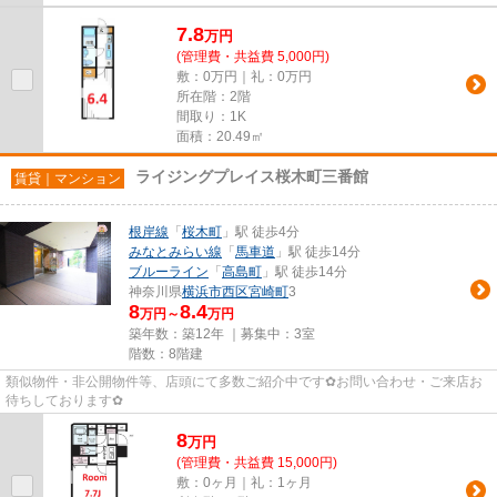
7.8
万
円
(管理費・共益費 5,000円)
敷：0万円｜礼：0万円
所在階：2階
間取り：1K
面積：20.49㎡
ライジングプレイス桜木町三番館
賃貸｜マンション
根岸線
「
桜木町
」駅 徒歩4分
みなとみらい線
「
馬車道
」駅 徒歩14分
ブルーライン
「
高島町
」駅 徒歩14分
神奈川県
横浜市西区
宮崎町
3
8
8.4
万円～
万円
築年数：築12年 ｜募集中：
3室
階数：8階建
類似物件・非公開物件等、店頭にて多数ご紹介中です✿お問い合わせ・ご来店お
待ちしております✿
8
万
円
(管理費・共益費 15,000円)
敷：0ヶ月｜礼：1ヶ月