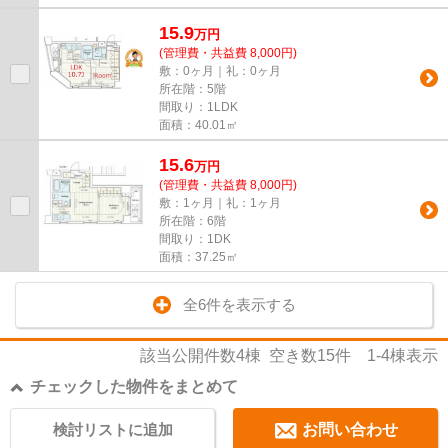
15.9
万
円
(管理費・共益費 8,000円)
敷：0ヶ月｜礼：0ヶ月
所在階：5階
間取り：1LDK
面積：40.01㎡
15.6
万
円
(管理費・共益費 8,000円)
敷：1ヶ月｜礼：1ヶ月
所在階：6階
間取り：1DK
面積：37.25㎡
全6件を表示する
該当公開件数
4
棟 空き数
15
件
1-4
棟表示
チェックした物件をまとめて
検討リストに追加
お問い合わせ