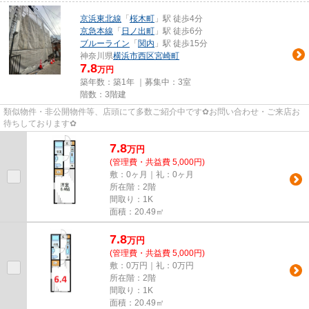
京浜東北線
「
桜木町
」駅 徒歩4分
京急本線
「
日ノ出町
」駅 徒歩6分
ブルーライン
「
関内
」駅 徒歩15分
神奈川県
横浜市西区
宮崎町
7.8
万円
築年数：築1年 ｜募集中：
3室
階数：3階建
類似物件・非公開物件等、店頭にて多数ご紹介中です✿お問い合わせ・ご来店お
待ちしております✿
7.8
万
円
(管理費・共益費 5,000円)
敷：0ヶ月｜礼：0ヶ月
所在階：2階
間取り：1K
面積：20.49㎡
7.8
万
円
(管理費・共益費 5,000円)
敷：0万円｜礼：0万円
所在階：2階
間取り：1K
面積：20.49㎡