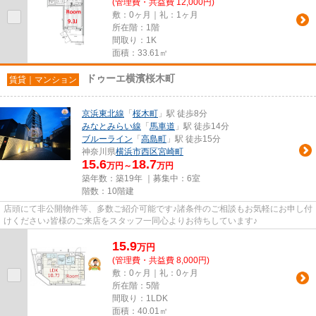
(管理費・共益費 12,000円)
敷：0ヶ月｜礼：1ヶ月
所在階：1階
間取り：1K
面積：33.61㎡
ドゥーエ横濱桜木町
賃貸｜マンション
京浜東北線
「
桜木町
」駅 徒歩8分
みなとみらい線
「
馬車道
」駅 徒歩14分
ブルーライン
「
高島町
」駅 徒歩15分
神奈川県
横浜市西区
宮崎町
15.6
18.7
万円～
万円
築年数：築19年 ｜募集中：
6室
階数：10階建
店頭にて非公開物件等、多数ご紹介可能です♪諸条件のご相談もお気軽にお申し付
けください♪皆様のご来店をスタッフ一同心よりお待ちしています♪
15.9
万
円
(管理費・共益費 8,000円)
敷：0ヶ月｜礼：0ヶ月
所在階：5階
間取り：1LDK
面積：40.01㎡