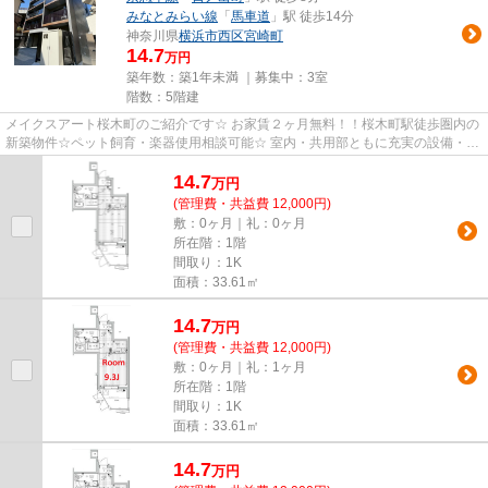
みなとみらい線
「
馬車道
」駅 徒歩14分
神奈川県
横浜市西区
宮崎町
14.7
万円
築年数：築1年未満 ｜募集中：
3室
階数：5階建
メイクスアート桜木町のご紹介です☆ お家賃２ヶ月無料！！桜木町駅徒歩圏内の
新築物件☆ペット飼育・楽器使用相談可能☆ 室内・共用部ともに充実の設備・仕
様となっており、新築ならでは...
14.7
万
円
(管理費・共益費 12,000円)
敷：0ヶ月｜礼：0ヶ月
所在階：1階
間取り：1K
面積：33.61㎡
14.7
万
円
(管理費・共益費 12,000円)
敷：0ヶ月｜礼：1ヶ月
所在階：1階
間取り：1K
面積：33.61㎡
14.7
万
円