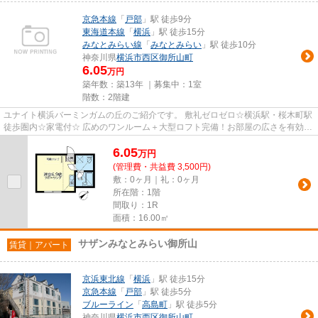
京急本線
「
戸部
」駅 徒歩9分
東海道本線
「
横浜
」駅 徒歩15分
みなとみらい線
「
みなとみらい
」駅 徒歩10分
神奈川県
横浜市西区
御所山町
6.05
万円
築年数：築13年 ｜募集中：
1室
階数：2階建
ユナイト横浜バーミンガムの丘のご紹介です。 敷礼ゼロゼロ☆横浜駅・桜木町駅
徒歩圏内☆家電付☆ 広めのワンルーム＋大型ロフト完備！お部屋の広さを有効活
用できる使い勝手の良い１部屋...
6.05
万
円
(管理費・共益費 3,500円)
敷：0ヶ月｜礼：0ヶ月
所在階：1階
間取り：1R
面積：16.00㎡
サザンみなとみらい御所山
賃貸｜アパート
京浜東北線
「
横浜
」駅 徒歩15分
京急本線
「
戸部
」駅 徒歩5分
ブルーライン
「
高島町
」駅 徒歩5分
神奈川県
横浜市西区
御所山町