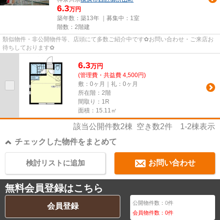
6.3
万円
築年数：築13年 ｜募集中：
1室
階数：2階建
類似物件・非公開物件等、店頭にて多数ご紹介中です✿お問い合わせ・ご来店お
待ちしております✿
6.3
万
円
(管理費・共益費 4,500円)
敷：0ヶ月｜礼：0ヶ月
所在階：2階
間取り：1R
面積：15.11㎡
該当公開件数
2
棟 空き数
2
件
1-2
棟表示
チェックした物件をまとめて
検討リストに追加
お問い合わせ
無料会員登録はこちら
公開物件数：
0
件
会員登録
会員物件数：
0
件