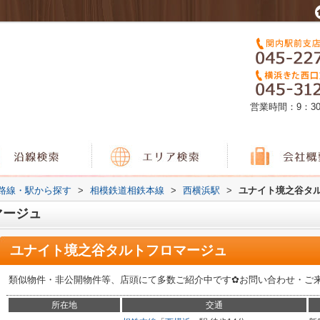
営業時間：9：3
)路線・駅から探す
>
相模鉄道相鉄本線
>
西横浜駅
>
ユナイト境之谷タ
マージュ
ユナイト境之谷タルトフロマージュ
類似物件・非公開物件等、店頭にて多数ご紹介中です✿お問い合わせ・ご
所在地
交通