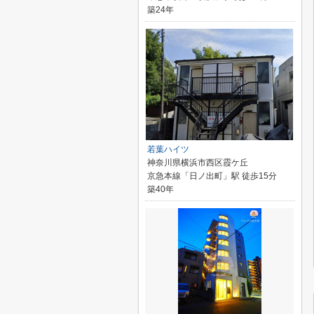
築24年
若葉ハイツ
神奈川県横浜市西区霞ケ丘
京急本線「日ノ出町」駅 徒歩15分
築40年