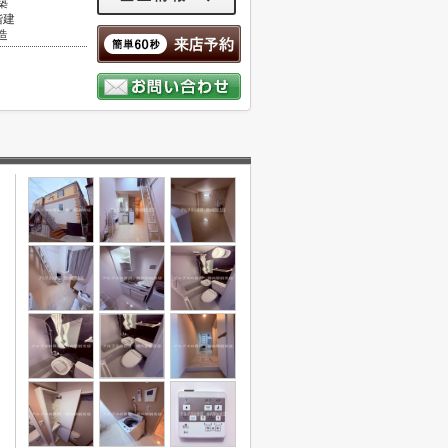
築
階建
造