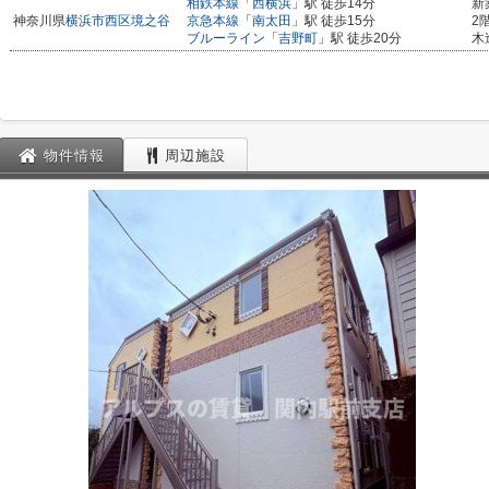
相鉄本線
「
西横浜
」駅 徒歩14分
新
神奈川県
横浜市西区
境之谷
京急本線
「
南太田
」駅 徒歩15分
2
ブルーライン
「
吉野町
」駅 徒歩20分
木
物件情報
周辺施設