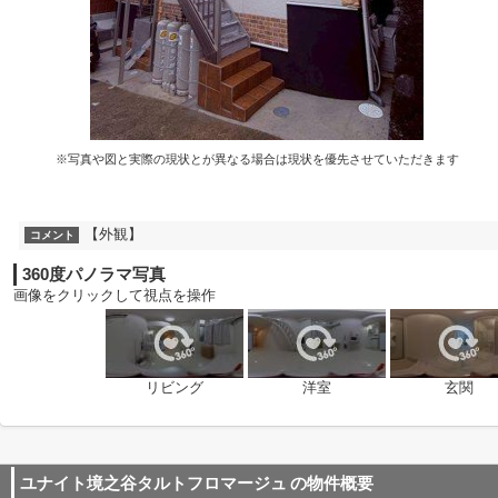
※写真や図と実際の現状とが異なる場合は現状を優先させていただきます
【外観】
コメント
360度パノラマ写真
画像をクリックして視点を操作
リビング
洋室
玄関
ユナイト境之谷タルトフロマージュ
の物件概要