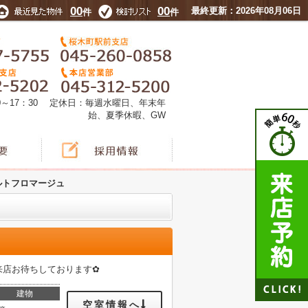
00
00
最終更新：2026年08月06日
件
件
0～17：30 定休日：毎週水曜日、年末年
始、夏季休暇、GW
ルトフロマージュ
来店お待ちしております✿
建物
空室情報へ