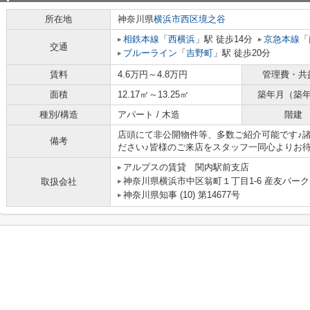
所在地
神奈川県
横浜市西区
境之谷
相鉄本線
「
西横浜
」駅 徒歩14分
京急本線
「
交通
ブルーライン
「
吉野町
」駅 徒歩20分
賃料
4.6万円～4.8万円
管理費・共
面積
12.17㎡～13.25㎡
築年月（築
種別/構造
アパート / 木造
階建
店頭にて非公開物件等、多数ご紹介可能です♪
備考
ださい♪皆様のご来店をスタッフ一同心よりお待
アルプスの賃貸 関内駅前支店
神奈川県横浜市中区翁町１丁目1-6 産友パーク
取扱会社
神奈川県知事 (10) 第14677号