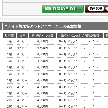
ユナイト境之谷タルトフロマージュ
の空室情報
所在階
賃料
管理費・共益費
敷金/礼金/保証金/償却/敷引
1階
4.6万円
4,500円
/
/
/
/
0ヶ月
0ヶ月
-
-
-
1階
4.6万円
4,500円
/
/
/
/
0ヶ月
0ヶ月
-
-
-
1階
4.6万円
4,500円
/
/
/
/
0ヶ月
0ヶ月
-
-
-
1階
4.6万円
4,500円
/
/
/
/
0ヶ月
0ヶ月
-
-
-
1階
4.6万円
4,500円
/
/
/
/
0ヶ月
0ヶ月
-
-
-
1階
4.8万円
4,500円
/
/
/
/
0ヶ月
0ヶ月
-
-
-
1階
4.8万円
4,500円
/
/
/
/
0ヶ月
0ヶ月
-
-
-
2階
4.8万円
4,500円
/
/
/
/
0ヶ月
0ヶ月
-
-
-
2階
4.8万円
4,500円
/
/
/
/
0ヶ月
0ヶ月
-
-
-
2階
4.8万円
4,500円
/
/
/
/
0ヶ月
0ヶ月
-
-
-
2階
4.8万円
4,500円
/
/
/
/
0ヶ月
0ヶ月
-
-
-