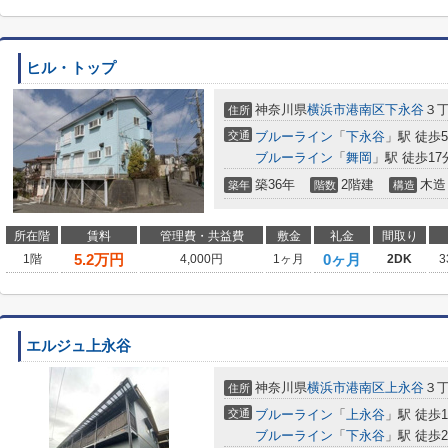
ヒル・トップ
神奈川県
横浜市港南区
下永谷
３
住所
交通
ブルーライン
「
下永谷
」駅 徒歩
ブルーライン
「
舞岡
」駅 徒歩17
築36年
2階建
木造
築年
階数
構造
所在階
賃料
管理費・共益費
敷金
礼金
間取り
5.2
万円
0ヶ月
1階
4,000円
1ヶ月
2DK
3
エルジュ上永谷
神奈川県
横浜市港南区
上永谷
３
住所
交通
ブルーライン
「
上永谷
」駅 徒歩1
ブルーライン
「
下永谷
」駅 徒歩2