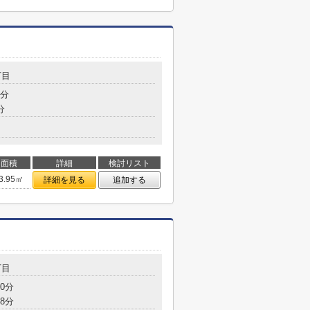
丁目
5分
分
面積
詳細
検討リスト
3.95㎡
詳細を見る
追加する
丁目
0分
8分