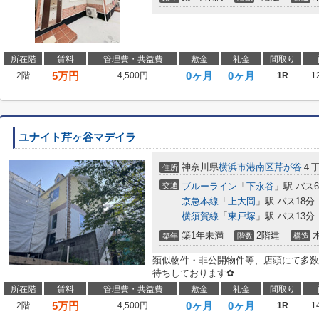
所在階
賃料
管理費・共益費
敷金
礼金
間取り
5
万円
0ヶ月
0ヶ月
2階
4,500円
1R
1
ユナイト芹ヶ谷マデイラ
神奈川県
横浜市港南区
芹が谷
４
住所
交通
ブルーライン
「
下永谷
」駅 バス
京急本線
「
上大岡
」駅 バス18分
横須賀線
「
東戸塚
」駅 バス13分
築1年未満
2階建
築年
階数
構造
類似物件・非公開物件等、店頭にて多数
待ちしております✿
所在階
賃料
管理費・共益費
敷金
礼金
間取り
5
万円
0ヶ月
0ヶ月
2階
4,500円
1R
1