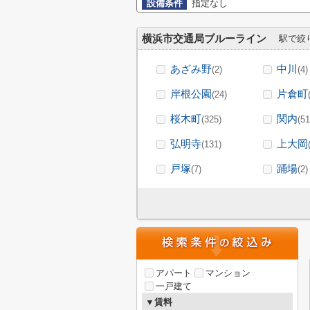
設備条件
指定なし
横浜市交通局ブルーライン
駅で絞
あざみ野
中川
(2)
(4)
岸根公園
片倉町
(24)
桜木町
関内
(325)
(51
弘明寺
上大岡
(131)
戸塚
踊場
(7)
(2)
アパート
マンション
一戸建て
▼賃料