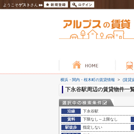
ようこそ
ゲスト
さん
横浜・関内・桜木町の賃貸情報
>
(賃貸
下永谷駅周辺の賃貸物件一
沿線
下永谷駅
賃料
下限なし～上限なし
駅徒歩
指定しない