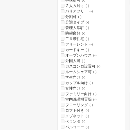
事務所可
(-)
２人入居可
(-)
バリアフリー
(-)
分割可
(-)
分譲タイプ
(-)
管理人常駐
(-)
眺望良好
(-)
二世帯住宅
(-)
フリーレント
(-)
カードキー
(-)
オープンハウス
(-)
外国人可
(-)
ガスコンロ設置可
(-)
ルームシェア可
(-)
学生向け
(-)
カップル向け
(-)
女性向け
(-)
ファミリー向け
(-)
室内洗濯機置場
(-)
フローリング
(-)
ロフト付き
(-)
メゾネット
(-)
ベランダ
(-)
バルコニー
(-)