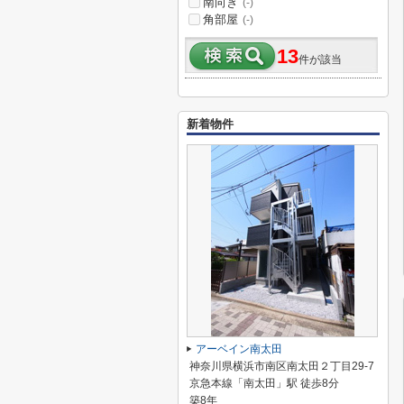
南向き
(-)
角部屋
(-)
13
件が該当
新着物件
アーベイン南太田
神奈川県横浜市南区南太田２丁目29-7
京急本線「南太田」駅 徒歩8分
築8年