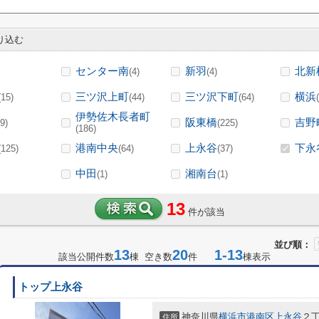
り込む
センター南
新羽
北新
(4)
(4)
三ツ沢上町
三ツ沢下町
横浜
(15)
(44)
(64)
伊勢佐木長者町
阪東橋
吉野
9)
(225)
(186)
港南中央
上永谷
下永
(125)
(64)
(37)
中田
湘南台
(1)
(1)
13
件が該当
並び順：
13
20
1-13
該当公開件数
棟 空き数
件
棟表示
トップ上永谷
神奈川県
横浜市港南区
上永谷
２
住所