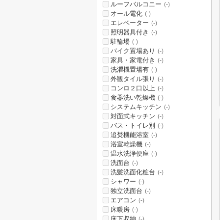
ルーフバルコニー
(-)
オール電化
(-)
エレベーター
(-)
照明器具付き
(-)
駐輪場
(-)
バイク置場あり
(-)
家具・家電付き
(-)
洗濯機置場有
(-)
外観タイル張り
(-)
コンロ２口以上
(-)
食器洗い乾燥機
(-)
システムキッチン
(-)
対面式キッチン
(-)
バス・トイレ別
(-)
追焚機能浴室
(-)
浴室乾燥機
(-)
温水洗浄便座
(-)
洗面台
(-)
洗髪洗面化粧台
(-)
シャワー
(-)
独立洗面台
(-)
エアコン
(-)
床暖房
(-)
床下収納
(-)