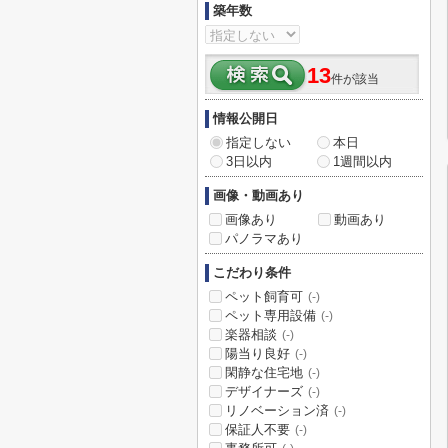
築年数
13
件が該当
情報公開日
指定しない
本日
3日以内
1週間以内
画像・動画あり
画像あり
動画あり
パノラマあり
こだわり条件
ペット飼育可
(-)
ペット専用設備
(-)
楽器相談
(-)
陽当り良好
(-)
閑静な住宅地
(-)
デザイナーズ
(-)
リノベーション済
(-)
保証人不要
(-)