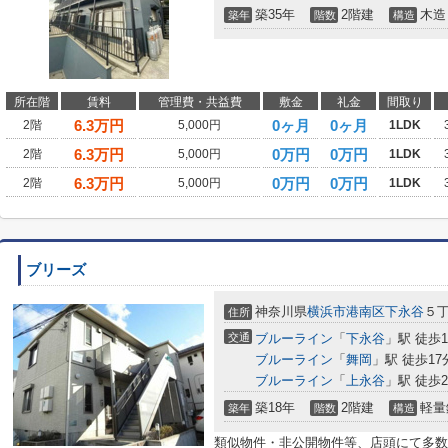
築35年
2階建
木造
築年
階数
構造
所在階
賃料
管理費・共益費
敷金
礼金
間取り
6.3
万円
0ヶ月
0ヶ月
2階
5,000円
1LDK
6.3
万円
0万円
0万円
2階
5,000円
1LDK
6.3
万円
0万円
0万円
2階
5,000円
1LDK
ブリーズ
神奈川県
横浜市港南区
下永谷
５
住所
交通
ブルーライン
「
下永谷
」駅 徒歩1
ブルーライン
「
舞岡
」駅 徒歩17
ブルーライン
「
上永谷
」駅 徒歩2
築18年
2階建
軽量
築年
階数
構造
類似物件・非公開物件等、店頭にて多数