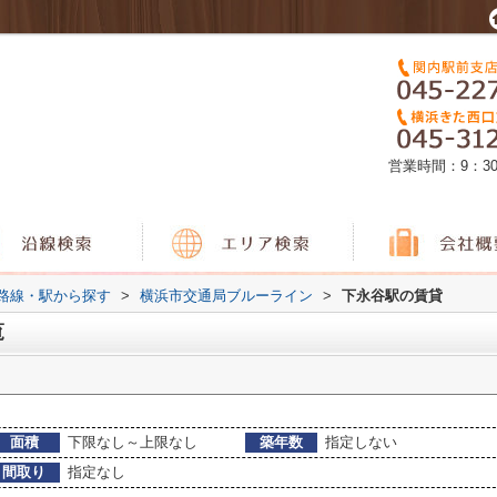
営業時間：9：3
)路線・駅から探す
>
横浜市交通局ブルーライン
>
下永谷駅の賃貸
覧
面積
下限なし～上限なし
築年数
指定しない
間取り
指定なし