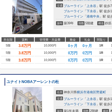
交通
ブルーライン
「
上永谷
」駅 徒歩
ブルーライン
「
下永谷
」駅 徒歩1
ブルーライン
「
港南中央
」駅 徒
築39年
5階建
鉄筋
築年
階数
構造
所在階
賃料
管理費・共益費
敷金
礼金
間取り
3.8
万円
0ヶ月
0ヶ月
5階
10,000円
1R
3.8
万円
0万円
0万円
5階
10,000円
1R
3.8
万円
0万円
0万円
5階
10,000円
1R
ユナイトNOBAアーレントの杜
神奈川県
横浜市港南区
野庭町
住所
交通
ブルーライン
「
上永谷
」駅 徒歩1
ブルーライン
「
下永谷
」駅 徒歩2
築1年未満
2階建
築年
階数
構造