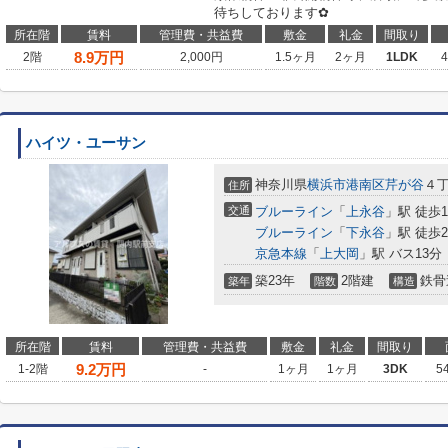
待ちしております✿
所在階
賃料
管理費・共益費
敷金
礼金
間取り
8.9
万円
2階
2,000円
1.5ヶ月
2ヶ月
1LDK
ハイツ・ユーサン
神奈川県
横浜市港南区
芹が谷
４
住所
交通
ブルーライン
「
上永谷
」駅 徒歩1
ブルーライン
「
下永谷
」駅 徒歩2
京急本線
「
上大岡
」駅 バス13分
築23年
2階建
鉄骨
築年
階数
構造
所在階
賃料
管理費・共益費
敷金
礼金
間取り
9.2
万円
1-2階
-
1ヶ月
1ヶ月
3DK
5