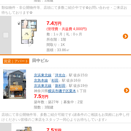
階数：2階建
類似物件・非公開物件等、店頭にて多数ご紹介中です✿お問い合わせ・ご来店お
待ちしております✿
7.4
万
円
(管理費・共益費 4,000円)
敷：1ヶ月｜礼：0ヶ月
所在階：1階
間取り：1K
面積：33.86㎡
田中ビル
賃貸｜アパート
京浜東北線
「
洋光台
」駅 徒歩15分
京急本線
「
杉田
」駅 徒歩16分
京浜東北線
「
新杉田
」駅 徒歩19分
神奈川県
横浜市磯子区
栗木
１丁目
7.5
万円
築年数：築27年 ｜募集中：
2室
階数：3階建
店頭にて非公開物件等、多数ご紹介可能です♪諸条件のご相談もお気軽にお申し付
けください♪皆様のご来店をスタッフ一同心よりお待ちしています♪
7.5
万
円