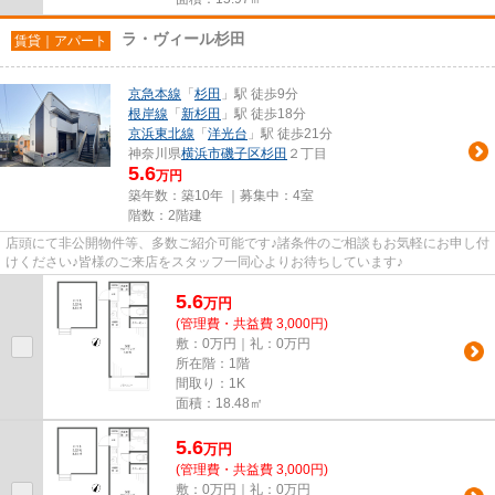
ラ・ヴィール杉田
賃貸｜アパート
京急本線
「
杉田
」駅 徒歩9分
根岸線
「
新杉田
」駅 徒歩18分
京浜東北線
「
洋光台
」駅 徒歩21分
神奈川県
横浜市磯子区
杉田
２丁目
5.6
万円
築年数：築10年 ｜募集中：
4室
階数：2階建
店頭にて非公開物件等、多数ご紹介可能です♪諸条件のご相談もお気軽にお申し付
けください♪皆様のご来店をスタッフ一同心よりお待ちしています♪
5.6
万
円
(管理費・共益費 3,000円)
敷：0万円｜礼：0万円
所在階：1階
間取り：1K
面積：18.48㎡
5.6
万
円
(管理費・共益費 3,000円)
敷：0万円｜礼：0万円