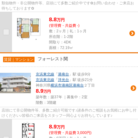
類似物件・非公開物件等、店頭にて多数ご紹介中です✿お問い合わせ・ご来店お
待ちしております✿
8.8
万
円
(管理費・共益費 -)
敷：2ヶ月｜礼：1ヶ月
所在階：1-2階
間取り：4DK
面積：72.19㎡
フォーレスト関
賃貸｜マンション
京浜東北線
「
港南台
」駅 徒歩9分
京浜東北線
「
洋光台
」駅 徒歩21分
神奈川県
横浜市港南区
港南台
２丁目
8.9
万円
築年数：築37年 ｜募集中：
2室
階数：3階建
店頭にて非公開物件等、多数ご紹介可能です♪諸条件のご相談もお気軽にお申し付
けください♪皆様のご来店をスタッフ一同心よりお待ちしています♪
8.9
万
円
(管理費・共益費 3,000円)