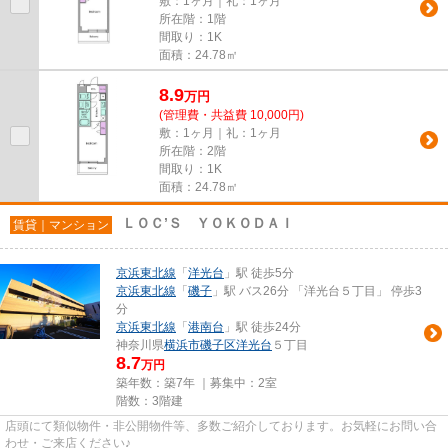
敷：1ヶ月｜礼：1ヶ月
所在階：1階
間取り：1K
面積：24.78㎡
8.9
万
円
(管理費・共益費 10,000円)
敷：1ヶ月｜礼：1ヶ月
所在階：2階
間取り：1K
面積：24.78㎡
ＬＯＣ’Ｓ ＹＯＫＯＤＡＩ
賃貸｜マンション
京浜東北線
「
洋光台
」駅 徒歩5分
京浜東北線
「
磯子
」駅 バス26分 「洋光台５丁目」 停歩3
分
京浜東北線
「
港南台
」駅 徒歩24分
神奈川県
横浜市磯子区
洋光台
５丁目
8.7
万円
築年数：築7年 ｜募集中：
2室
階数：3階建
店頭にて類似物件・非公開物件等、多数ご紹介しております。お気軽にお問い合
わせ・ご来店ください♪