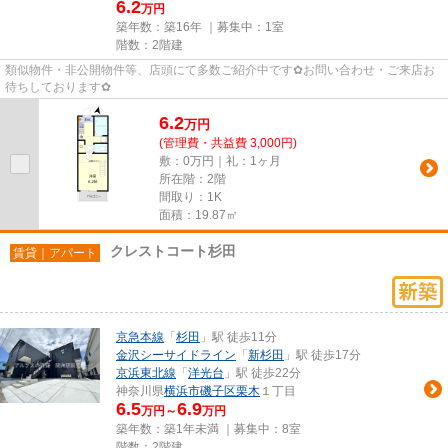
6.2
万円
築年数：築16年 ｜募集中：
1室
階数：2階建
類似物件・非公開物件等、店頭にて多数ご紹介中です✿お問い合わせ・ご来店お
待ちしております✿
6.2
万
円
(管理費・共益費 3,000円)
敷：0万円｜礼：1ヶ月
所在階：2階
間取り：1K
面積：19.87㎡
クレストコート杉田
賃貸｜アパート
京急本線
「
杉田
」駅 徒歩11分
金沢シーサイドライン
「
新杉田
」駅 徒歩17分
京浜東北線
「
洋光台
」駅 徒歩22分
神奈川県
横浜市磯子区
栗木
１丁目
6.5
6.9
万円～
万円
築年数：築1年未満 ｜募集中：
8室
階数：2階建