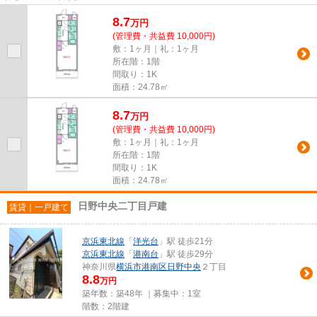
8.7
万
円
(管理費・共益費 10,000円)
敷：1ヶ月｜礼：1ヶ月
所在階：1階
間取り：1K
面積：24.78㎡
8.7
万
円
(管理費・共益費 10,000円)
敷：1ヶ月｜礼：1ヶ月
所在階：1階
間取り：1K
面積：24.78㎡
日野中央二丁目戸建
賃貸｜一戸建て
京浜東北線
「
洋光台
」駅 徒歩21分
京浜東北線
「
港南台
」駅 徒歩29分
神奈川県
横浜市港南区
日野中央
２丁目
8.8
万円
築年数：築48年 ｜募集中：
1室
階数：2階建