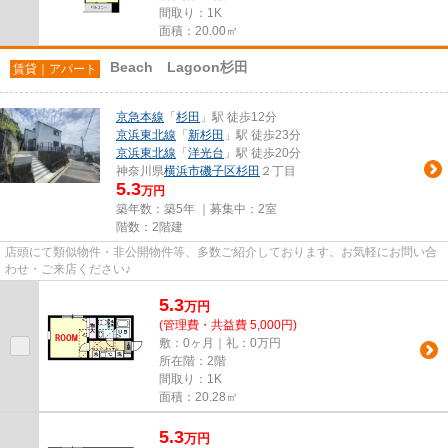
間取り：1K
面積：20.00㎡
Beach Lagoon杉田
賃貸｜アパート
京急本線
「
杉田
」駅 徒歩12分
京浜東北線
「
新杉田
」駅 徒歩23分
京浜東北線
「
洋光台
」駅 徒歩20分
神奈川県
横浜市磯子区
杉田
２丁目
5.3
万円
築年数：築5年 ｜募集中：
2室
階数：2階建
店頭にて類似物件・非公開物件等、多数ご紹介しております。お気軽にお問い合
わせ・ご来店ください♪
5.3
万
円
(管理費・共益費 5,000円)
敷：0ヶ月｜礼：0万円
所在階：2階
間取り：1K
面積：20.28㎡
5.3
万
円