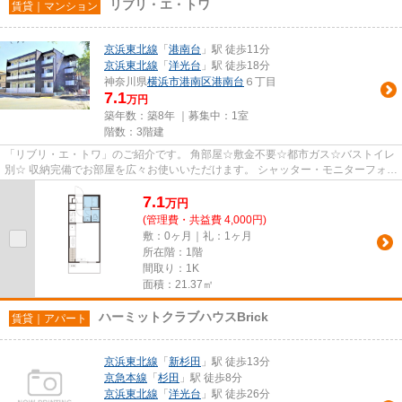
リブリ・エ・トワ
賃貸｜マンション
京浜東北線
「
港南台
」駅 徒歩11分
京浜東北線
「
洋光台
」駅 徒歩18分
神奈川県
横浜市港南区
港南台
６丁目
7.1
万円
築年数：築8年 ｜募集中：
1室
階数：3階建
「リブリ・エ・トワ」のご紹介です。 角部屋☆敷金不要☆都市ガス☆バストイレ
別☆ 収納完備でお部屋を広々お使いいただけます。 シャッター・モニターフォン
完備でセキュリティ面安心。 ...
7.1
万
円
(管理費・共益費 4,000円)
敷：0ヶ月｜礼：1ヶ月
所在階：1階
間取り：1K
面積：21.37㎡
ハーミットクラブハウスBrick
賃貸｜アパート
京浜東北線
「
新杉田
」駅 徒歩13分
京急本線
「
杉田
」駅 徒歩8分
京浜東北線
「
洋光台
」駅 徒歩26分