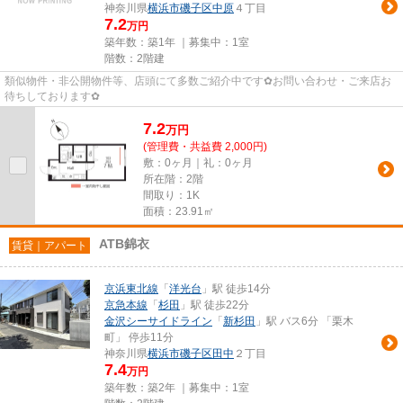
神奈川県
横浜市磯子区
中原
４丁目
7.2
万円
築年数：築1年 ｜募集中：
1室
階数：2階建
類似物件・非公開物件等、店頭にて多数ご紹介中です✿お問い合わせ・ご来店お
待ちしております✿
7.2
万
円
(管理費・共益費 2,000円)
敷：0ヶ月｜礼：0ヶ月
所在階：2階
間取り：1K
面積：23.91㎡
ATB錦衣
賃貸｜アパート
京浜東北線
「
洋光台
」駅 徒歩14分
京急本線
「
杉田
」駅 徒歩22分
金沢シーサイドライン
「
新杉田
」駅 バス6分 「栗木
町」 停歩11分
神奈川県
横浜市磯子区
田中
２丁目
7.4
万円
築年数：築2年 ｜募集中：
1室