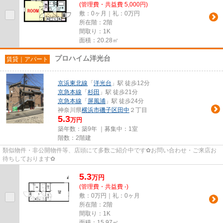
(管理費・共益費 5,000円)
敷：0ヶ月｜礼：0万円
所在階：2階
間取り：1K
面積：20.28㎡
プロハイム洋光台
賃貸｜アパート
京浜東北線
「
洋光台
」駅 徒歩12分
京急本線
「
杉田
」駅 徒歩21分
京急本線
「
屏風浦
」駅 徒歩24分
神奈川県
横浜市磯子区
田中
２丁目
5.3
万円
築年数：築9年 ｜募集中：
1室
階数：2階建
類似物件・非公開物件等、店頭にて多数ご紹介中です✿お問い合わせ・ご来店お
待ちしております✿
5.3
万
円
(管理費・共益費 -)
敷：0万円｜礼：0ヶ月
所在階：2階
間取り：1K
面積：15.97㎡