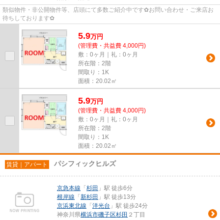
類似物件・非公開物件等、店頭にて多数ご紹介中です✿お問い合わせ・ご来店お
待ちしております✿
5.9
万
円
(管理費・共益費 4,000円)
敷：0ヶ月｜礼：0ヶ月
所在階：2階
間取り：1K
面積：20.02㎡
5.9
万
円
(管理費・共益費 4,000円)
敷：0ヶ月｜礼：0ヶ月
所在階：2階
間取り：1K
面積：20.02㎡
パシフィックヒルズ
賃貸｜アパート
京急本線
「
杉田
」駅 徒歩6分
根岸線
「
新杉田
」駅 徒歩13分
京浜東北線
「
洋光台
」駅 徒歩24分
神奈川県
横浜市磯子区
杉田
２丁目