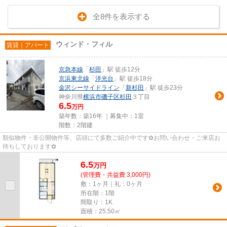
全8件を表示する
ウィンド・フィル
賃貸｜アパート
京急本線
「
杉田
」駅 徒歩12分
京浜東北線
「
洋光台
」駅 徒歩18分
金沢シーサイドライン
「
新杉田
」駅 徒歩23分
神奈川県
横浜市磯子区
杉田
３丁目
6.5
万円
築年数：築16年 ｜募集中：
1室
階数：2階建
類似物件・非公開物件等、店頭にて多数ご紹介中です✿お問い合わせ・ご来店お
待ちしております✿
6.5
万
円
(管理費・共益費 3,000円)
敷：1ヶ月｜礼：0ヶ月
所在階：1階
間取り：1K
面積：25.50㎡