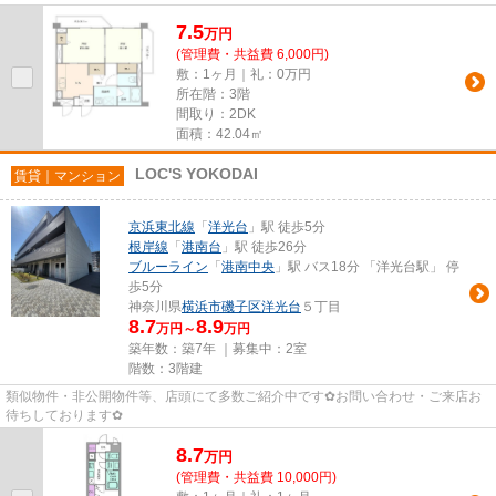
7.5
万
円
(管理費・共益費 6,000円)
敷：1ヶ月｜礼：0万円
所在階：3階
間取り：2DK
面積：42.04㎡
LOC'S YOKODAI
賃貸｜マンション
京浜東北線
「
洋光台
」駅 徒歩5分
根岸線
「
港南台
」駅 徒歩26分
ブルーライン
「
港南中央
」駅 バス18分 「洋光台駅」 停
歩5分
神奈川県
横浜市磯子区
洋光台
５丁目
8.7
8.9
万円～
万円
築年数：築7年 ｜募集中：
2室
階数：3階建
類似物件・非公開物件等、店頭にて多数ご紹介中です✿お問い合わせ・ご来店お
待ちしております✿
8.7
万
円
(管理費・共益費 10,000円)