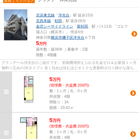
賃貸｜マンション
京浜東北線
「
洋光台
」駅 徒歩15分
京急本線
「
杉田
」駅 徒歩26分
金沢シーサイドライン
「
新杉田
」駅 バス11分 「ゴルフ
場入口（横浜市）」 停歩5分
神奈川県
横浜市磯子区
洋光台
６丁目
5
万円
築年数：築36年 ｜募集中：
2室
階数：4階建
グランデール洋光台のご紹介です。 初期費用抑えられる礼金ゼロ＆お家賃１ヶ月
無料☆広めの1Kタイプ☆ 長く住めば住むほどオトクな更新料ゼロ☆静かな落ち着
いた住環境で住み心地良好☆ 【...
5
万
円
(管理費・共益費 200円)
敷：1ヶ月｜礼：0ヶ月
所在階：4階
間取り：1K
面積：20.62㎡
5
万
円
(管理費・共益費 200円)
敷：1ヶ月｜礼：0ヶ月
所在階：4階