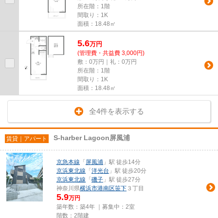
所在階：1階
間取り：1K
面積：18.48㎡
5.6
万
円
(管理費・共益費 3,000円)
敷：0万円｜礼：0万円
所在階：1階
間取り：1K
面積：18.48㎡
全4件を表示する
S-harber Lagoon屏風浦
賃貸｜アパート
京急本線
「
屏風浦
」駅 徒歩14分
京浜東北線
「
洋光台
」駅 徒歩20分
京浜東北線
「
磯子
」駅 徒歩27分
神奈川県
横浜市港南区
笹下
３丁目
5.9
万円
築年数：築4年 ｜募集中：
2室
階数：2階建