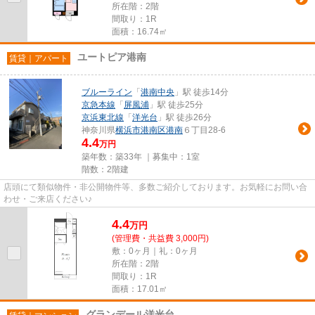
所在階：2階
間取り：1R
面積：16.74㎡
ユートピア港南
賃貸｜アパート
ブルーライン
「
港南中央
」駅 徒歩14分
京急本線
「
屏風浦
」駅 徒歩25分
京浜東北線
「
洋光台
」駅 徒歩26分
神奈川県
横浜市港南区
港南
６丁目28-6
4.4
万円
築年数：築33年 ｜募集中：
1室
階数：2階建
店頭にて類似物件・非公開物件等、多数ご紹介しております。お気軽にお問い合
わせ・ご来店ください♪
4.4
万
円
(管理費・共益費 3,000円)
敷：0ヶ月｜礼：0ヶ月
所在階：2階
間取り：1R
面積：17.01㎡
グランデール洋光台