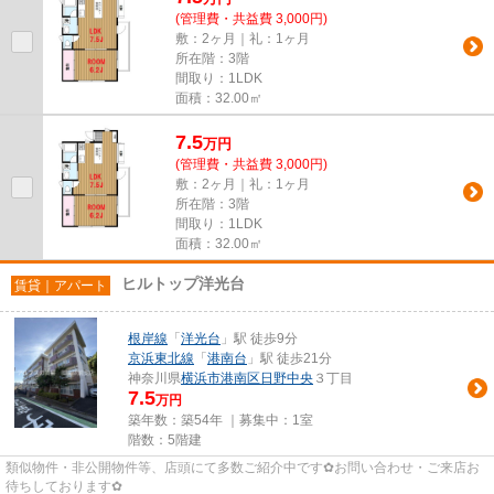
(管理費・共益費 3,000円)
敷：2ヶ月｜礼：1ヶ月
所在階：3階
間取り：1LDK
面積：32.00㎡
7.5
万
円
(管理費・共益費 3,000円)
敷：2ヶ月｜礼：1ヶ月
所在階：3階
間取り：1LDK
面積：32.00㎡
ヒルトップ洋光台
賃貸｜アパート
根岸線
「
洋光台
」駅 徒歩9分
京浜東北線
「
港南台
」駅 徒歩21分
神奈川県
横浜市港南区
日野中央
３丁目
7.5
万円
築年数：築54年 ｜募集中：
1室
階数：5階建
類似物件・非公開物件等、店頭にて多数ご紹介中です✿お問い合わせ・ご来店お
待ちしております✿