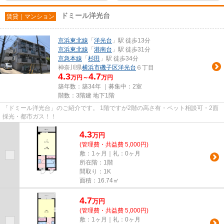
ドミール洋光台
賃貸｜マンション
京浜東北線
「
洋光台
」駅 徒歩13分
京浜東北線
「
港南台
」駅 徒歩31分
京急本線
「
杉田
」駅 徒歩34分
神奈川県
横浜市磯子区
洋光台
６丁目
4.3
4.7
万円～
万円
築年数：築34年 ｜募集中：
2室
階数：3階建 地下1階
「ドミール洋光台」のご紹介です。 1階ですが2階の高さ有・ペット相談可・2面
採光・都市ガス！！
4.3
万
円
(管理費・共益費 5,000円)
敷：1ヶ月｜礼：0ヶ月
所在階：1階
間取り：1K
面積：16.74㎡
4.7
万
円
(管理費・共益費 5,000円)
敷：1ヶ月｜礼：0ヶ月