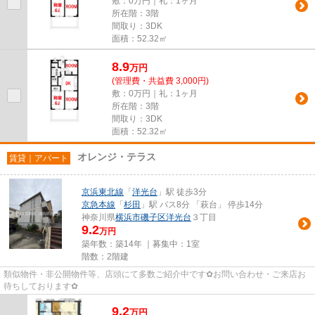
敷：0万円｜礼：1ヶ月
所在階：3階
間取り：3DK
面積：52.32㎡
8.9
万
円
(管理費・共益費 3,000円)
敷：0万円｜礼：1ヶ月
所在階：3階
間取り：3DK
面積：52.32㎡
オレンジ・テラス
賃貸｜アパート
京浜東北線
「
洋光台
」駅 徒歩3分
京急本線
「
杉田
」駅 バス8分 「萩台」 停歩14分
神奈川県
横浜市磯子区
洋光台
３丁目
9.2
万円
築年数：築14年 ｜募集中：
1室
階数：2階建
類似物件・非公開物件等、店頭にて多数ご紹介中です✿お問い合わせ・ご来店お
待ちしております✿
9.2
万
円