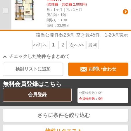
(管理費・共益費 2,000円)
敷：1ヶ月｜礼：1ヶ月
所在階：1階
間取り：1DK
面積：33.00㎡
該当公開件数
26
棟 空き数
45
件
1-20
棟表示
1
2
<<前へ
次へ>>
最初
チェックした物件をまとめて
検討リストに追加
お問い合わせ
無料会員登録はこちら
公開物件数：
0
件
会員登録
会員物件数：
0
件
さらに条件を絞り込む
物件リクエスト