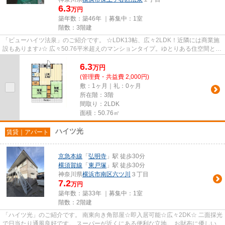
6.3
万円
築年数：築46年 ｜募集中：
1室
階数：3階建
「ビューハイツ法泉」のご紹介です。 ☆LDK13帖、広々2LDK！近隣には商業施
設もあります♪☆ 広々50.76平米超えのマンションタイプ。ゆとりある住空間とな
っております。新婚さんやカップ...
6.3
万
円
(管理費・共益費 2,000円)
敷：1ヶ月｜礼：0ヶ月
所在階：3階
間取り：2LDK
面積：50.76㎡
ハイツ光
賃貸｜アパート
京急本線
「
弘明寺
」駅 徒歩30分
横須賀線
「
東戸塚
」駅 徒歩30分
神奈川県
横浜市南区
六ツ川
３丁目
7.2
万円
築年数：築33年 ｜募集中：
1室
階数：2階建
「ハイツ光」のご紹介です。 南東向き角部屋☆即入居可能☆広々2DK☆ 二面採光
で日当たり通風良好です。 スーパーが近くにある便利な立地。 お財布に優しい経