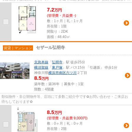
済的な都市ガス物件です。 初...
7.2
万
円
(管理費・共益費 -)
敷：1ヶ月｜礼：1ヶ月
所在階：1階
間取り：2DK
面積：48.40㎡
セザール弘明寺
賃貸｜マンション
京急本線
「
弘明寺
」駅 徒歩25分
横須賀線
「
東戸塚
」駅 バス15分 「引越坂」 停歩1分
神奈川県
横浜市南区
六ツ川
２丁目
8.5
万円
築年数：築36年 ｜募集中：
1室
階数：4階建
類似物件・非公開物件等、店頭にて多数ご紹介中です✿お問い合わせ・ご来店お
待ちしております✿
8.5
万
円
(管理費・共益費 9,000円)
敷：0ヶ月｜礼：0ヶ月
所在階：2階