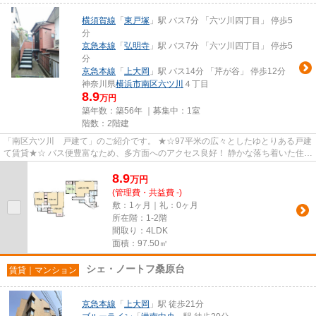
横須賀線
「
東戸塚
」駅 バス7分 「六ツ川四丁目」 停歩5
分
京急本線
「
弘明寺
」駅 バス7分 「六ツ川四丁目」 停歩5
分
京急本線
「
上大岡
」駅 バス14分 「芹が谷」 停歩12分
神奈川県
横浜市南区
六ツ川
４丁目
8.9
万円
築年数：築56年 ｜募集中：
1室
階数：2階建
「南区六ツ川 戸建て」のご紹介です。 ★☆97平米の広々としたゆとりある戸建
て賃貸★☆ バス便豊富なため、多方面へのアクセス良好！ 静かな落ち着いた住環
境でファミリーにもオススメで...
8.9
万
円
(管理費・共益費 -)
敷：1ヶ月｜礼：0ヶ月
所在階：1-2階
間取り：4LDK
面積：97.50㎡
シェ・ノートフ桑原台
賃貸｜マンション
京急本線
「
上大岡
」駅 徒歩21分