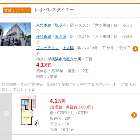
レオパレスダイエー
賃貸｜アパート
京急本線
「
弘明寺
」駅 バス10分 「六ツ川四丁目」 停歩6
分
横須賀線
「
東戸塚
」駅 バス14分 「六ツ川四丁目」 停歩6
分
ブルーライン
「
上大岡
」駅 バス14分 「芹が谷」 停歩17
分
神奈川県
横浜市南区
六ツ川
２丁目
4.1
万円
築年数：築38年 ｜募集中：
2室
階数：2階建
類似物件・非公開物件等、店頭にて多数ご紹介中です✿お問い合わせ・ご来店お
待ちしております✿
4.1
万
円
(管理費・共益費 2,000円)
敷：0万円｜礼：0万円
所在階：2階
間取り：1K
面積：16.12㎡