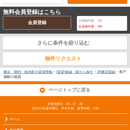
無料会員登録はこちら
公開物件数：
0
件
会員登録
会員物件数：
0
件
さらに条件を絞り込む
物件リクエスト
横浜・関内・桜木町の賃貸情報
>
(賃貸)路線・駅から探す
>
JR横須賀線
>
東戸
塚駅の賃貸
ページトップに戻る
営業時間:9：30～17：30
定休日:毎週水曜日、年末年始、夏季休暇、GW
ホーム
会社概要