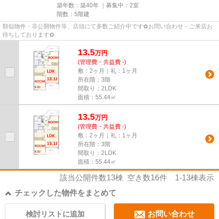
築年数：築40年 ｜募集中：
2室
階数：5階建
類似物件・非公開物件等、店頭にて多数ご紹介中です✿お問い合わせ・ご来店お
待ちしております✿
13.5
万
円
(管理費・共益費 -)
敷：2ヶ月｜礼：1ヶ月
所在階：3階
間取り：2LDK
面積：55.44㎡
13.5
万
円
(管理費・共益費 -)
敷：2ヶ月｜礼：1ヶ月
所在階：3階
間取り：2LDK
面積：55.44㎡
該当公開件数
13
棟 空き数
16
件
1-13
棟表示
チェックした物件をまとめて
検討リストに追加
お問い合わせ