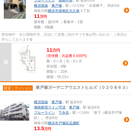
ブルーライン
「
港南中央
」駅 徒歩20分
横須賀線
「
東戸塚
」駅 バス13分 「水道橋下」 停歩3分
神奈川県
横浜市港南区
大久保
３丁目
11
万円
築年数：築25年 ｜募集中：
1室
階数：4階建
類似物件・非公開物件等、店頭にて多数ご紹介中です✿お問い合わせ・ご来店お
待ちしております✿
11
万
円
(管理費・共益費 6,500円)
敷：0ヶ月｜礼：0ヶ月
所在階：4階
間取り：2DK
面積：55.23㎡
東戸塚ガーデニアウエストヒルズ（０２０８６３）
賃貸｜マンション
横須賀線
「
東戸塚
」駅 徒歩6分
湘南新宿ライン宇須
「
東戸塚
」駅 徒歩6分
ブルーライン
「
下永谷
」駅 バス8分 「坂下（横浜市戸塚
区）」 停歩6分
神奈川県
横浜市戸塚区
品濃町
13.5
万円