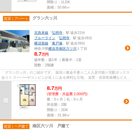
間取り：1LDK
面積：50.66㎡
グラン六ッ川
賃貸｜アパート
京急本線
「
弘明寺
」駅 徒歩22分
ブルーライン
「
弘明寺
」駅 徒歩28分
横須賀線
「
東戸塚
」駅 徒歩39分
神奈川県
横浜市南区
六ツ川
１丁目
8.7
万円
築年数：築1年 ｜募集中：
1室
階数：2階建
「グラン六ッ川」のご紹介です。 築浅☆敷金不要☆二人入居可能☆宅配ボックス
あり☆ スーパーやコンビニが近くにある便利な立地。 追焚・浴室乾燥機など人気
の設備充実。 オートロックで...
8.7
万
円
(管理費・共益費 2,000円)
敷：0ヶ月｜礼：0ヶ月
所在階：2階
間取り：2DK
面積：31.88㎡
南区六ツ川 戸建て
賃貸｜一戸建て