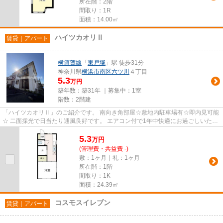
所在階：2階
間取り：1R
面積：14.00㎡
ハイツカオリⅡ
賃貸｜アパート
横須賀線
「
東戸塚
」駅 徒歩31分
神奈川県
横浜市南区
六ツ川
４丁目
5.3
万円
築年数：築31年 ｜募集中：
1室
階数：2階建
「ハイツカオリⅡ」のご紹介です。 南向き角部屋☆敷地内駐車場有☆即内見可能
☆ 二面採光で日当たり通風良好です。 エアコン付で1年中快適にお過ごしいただ
けます。 人気のバストイレ別タ...
5.3
万
円
(管理費・共益費 -)
敷：1ヶ月｜礼：1ヶ月
所在階：1階
間取り：1K
面積：24.39㎡
コスモスイレブン
賃貸｜アパート