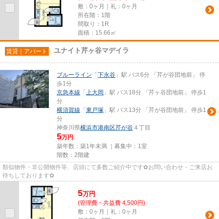
敷：0ヶ月｜礼：0ヶ月
所在階：1階
間取り：1R
面積：15.66㎡
ユナイト芹ヶ谷マデイラ
賃貸｜アパート
ブルーライン
「
下永谷
」駅 バス6分 「芹が谷団地前」 停
歩1分
京急本線
「
上大岡
」駅 バス18分 「芹ヶ谷団地前」 停歩1
分
横須賀線
「
東戸塚
」駅 バス13分 「芹が谷団地前」 停歩1
分
神奈川県
横浜市港南区
芹が谷
４丁目
5
万円
築年数：築1年未満 ｜募集中：
1室
階数：2階建
類似物件・非公開物件等、店頭にて多数ご紹介中です✿お問い合わせ・ご来店お
待ちしております✿
5
万
円
(管理費・共益費 4,500円)
敷：0ヶ月｜礼：0ヶ月