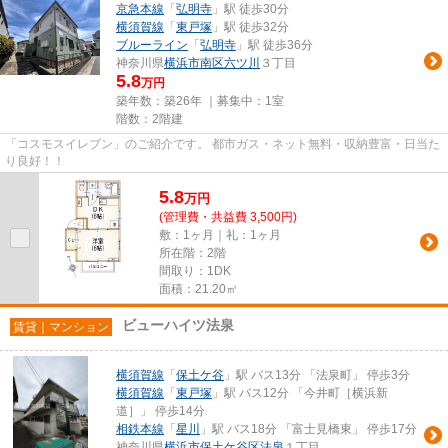
京急本線
「
弘明寺
」駅 徒歩30分
横須賀線
「
東戸塚
」駅 徒歩32分
ブルーライン
「
弘明寺
」駅 徒歩36分
神奈川県
横浜市南区
六ツ川
３丁目
5.8
万円
築年数：築26年 ｜募集中：
1室
階数：2階建
「コスモスイレブン」のご紹介です。 都市ガス・ネット無料・収納豊富・日当た
り良好！！
5.8
万
円
(管理費・共益費 3,500円)
敷：1ヶ月｜礼：1ヶ月
所在階：2階
間取り：1DK
面積：21.20㎡
ビューハイツ法泉
賃貸｜マンション
横須賀線
「
保土ケ谷
」駅 バス13分 「法泉町」 停歩3分
横須賀線
「
東戸塚
」駅 バス12分 「今井町［横浜新
道］」 停歩14分
相鉄本線
「
星川
」駅 バス18分 「富士見橋東」 停歩17分
神奈川県
横浜市保土ケ谷区
法泉
１丁目