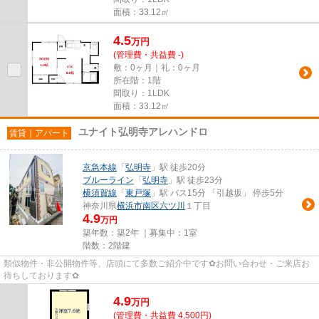
面積：33.12㎡
4.5
万
円
(管理費・共益費 -)
敷：0ヶ月｜礼：0ヶ月
所在階：1階
間取り：1LDK
面積：33.12㎡
ユナイト弘明寺アレハンドロ
賃貸｜アパート
京急本線
「
弘明寺
」駅 徒歩20分
ブルーライン
「
弘明寺
」駅 徒歩23分
横須賀線
「
東戸塚
」駅 バス15分 「引越坂」 停歩5分
神奈川県
横浜市南区
六ツ川
１丁目
4.9
万円
築年数：築2年 ｜募集中：
1室
階数：2階建
類似物件・非公開物件等、店頭にて多数ご紹介中です✿お問い合わせ・ご来店お
待ちしております✿
4.9
万
円
(管理費・共益費 4,500円)