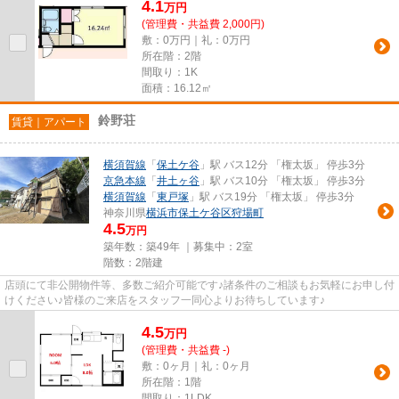
4.1
万
円
(管理費・共益費 2,000円)
敷：0万円｜礼：0万円
所在階：2階
間取り：1K
面積：16.12㎡
鈴野荘
賃貸｜アパート
横須賀線
「
保土ケ谷
」駅 バス12分 「権太坂」 停歩3分
京急本線
「
井土ヶ谷
」駅 バス10分 「権太坂」 停歩3分
横須賀線
「
東戸塚
」駅 バス19分 「権太坂」 停歩3分
神奈川県
横浜市保土ケ谷区
狩場町
4.5
万円
築年数：築49年 ｜募集中：
2室
階数：2階建
店頭にて非公開物件等、多数ご紹介可能です♪諸条件のご相談もお気軽にお申し付
けください♪皆様のご来店をスタッフ一同心よりお待ちしています♪
4.5
万
円
(管理費・共益費 -)
敷：0ヶ月｜礼：0ヶ月
所在階：1階
間取り：1LDK