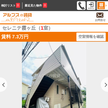
0
0
検討リスト
最近見た物件
お問合せ
セレニテ霞ヶ丘（
1
室）
賃料
7.3万円
空室情報を確認