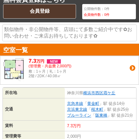
公開物件数：
0
件
会員登録
会員物件数：
0
件
類似物件・非公開物件等、店頭にて多数ご紹介中です✿お
問い合わせ・ご来店お待ちしております✿
空室一覧
7.3
万
円
NEW
(管理費・共益費 2,000円)
敷：1ヶ月｜礼：1ヶ月
2階 / 2DK / 40.08㎡
所在地
神奈川県
横浜市西区
霞ケ丘
京急本線
「
黄金町
」駅 徒歩14分
交通
京浜東北線
「
桜木町
」駅 徒歩25分
ブルーライン
「
阪東橋
」駅 徒歩21分
賃料
7.3万円
管理費等
2,000円