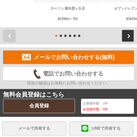
ローソン 横浜霞ヶ丘店
セブンイレブン
約206m／3分
約653
前
メールでお問い合わせする(無料)
電話でお問い合わせする
現況の確認はお気軽にお問い合わせください。
無料会員登録はこちら
公開物件数：
0
件
会員登録
会員物件数：
0
件
メールで共有する
LINEで共有する