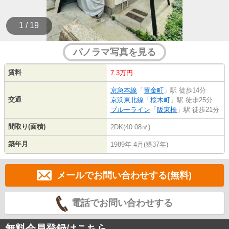
1 / 19
パノラマ写真を見る
賃料
7.3万円
京急本線
「
黄金町
」駅 徒歩14分
交通
京浜東北線
「
桜木町
」駅 徒歩25分
ブルーライン
「
阪東橋
」駅 徒歩21分
間取り(面積)
2DK(40.08㎡)
築年月
1989年 4月(築37年)
メールでお問い合わせする(無料)
電話でお問い合わせする
無料会員登録はこちら