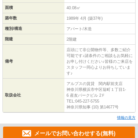
面積
40.08㎡
築年数
1989年 4月 (築37年)
種別/構造
アパート/木造
階建
2階建
店頭にて非公開物件等、多数ご紹介
可能です♪諸条件のご相談もお気軽に
備考
お申し付けください♪皆様のご来店を
スタッフ一同心よりお待ちしていま
す♪
アルプスの賃貸 関内駅前支店
神奈川県横浜市中区翁町１丁目1-
取扱会社
6 産友パークビル 2Ｆ
TEL:045-227-5755
神奈川県知事 (10) 第14677号
情報の見方
メールでお問い合わせする(無料)