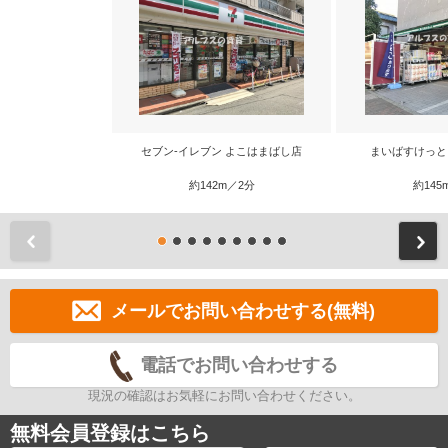
セブン‐イレブン よこはまばし店
まいばすけっと
約142m／2分
約145
前
メールでお問い合わせする(無料)
電話でお問い合わせする
現況の確認はお気軽にお問い合わせください。
無料会員登録はこちら