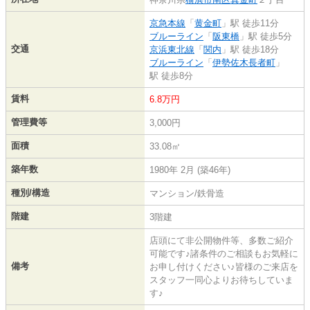
京急本線
「
黄金町
」駅 徒歩11分
ブルーライン
「
阪東橋
」駅 徒歩5分
交通
京浜東北線
「
関内
」駅 徒歩18分
ブルーライン
「
伊勢佐木長者町
」
駅 徒歩8分
賃料
6.8万円
管理費等
3,000円
面積
33.08㎡
築年数
1980年 2月 (築46年)
種別/構造
マンション/鉄骨造
階建
3階建
店頭にて非公開物件等、多数ご紹介
可能です♪諸条件のご相談もお気軽に
備考
お申し付けください♪皆様のご来店を
スタッフ一同心よりお待ちしていま
す♪