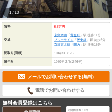
1 / 10
賃料
6.8万円
京急本線
「
黄金町
」駅 徒歩11分
交通
ブルーライン
「
阪東橋
」駅 徒歩5分
京浜東北線
「
関内
」駅 徒歩18分
間取り(面積)
1DK(33.08㎡)
築年月
1980年 2月(築46年)
メールでお問い合わせする(無料)
電話でお問い合わせする
無料会員登録はこちら
公開物件数：
0
件
会員登録