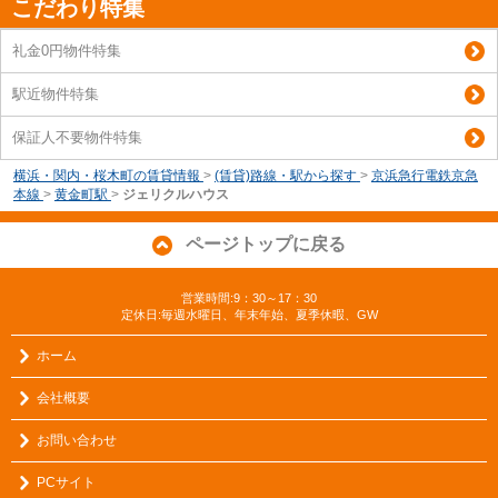
こだわり特集
礼金0円物件特集
駅近物件特集
保証人不要物件特集
横浜・関内・桜木町の賃貸情報
>
(賃貸)路線・駅から探す
>
京浜急行電鉄京急
本線
>
黄金町駅
>
ジェリクルハウス
ページトップに戻る
営業時間:9：30～17：30
定休日:毎週水曜日、年末年始、夏季休暇、GW
ホーム
会社概要
お問い合わせ
PCサイト