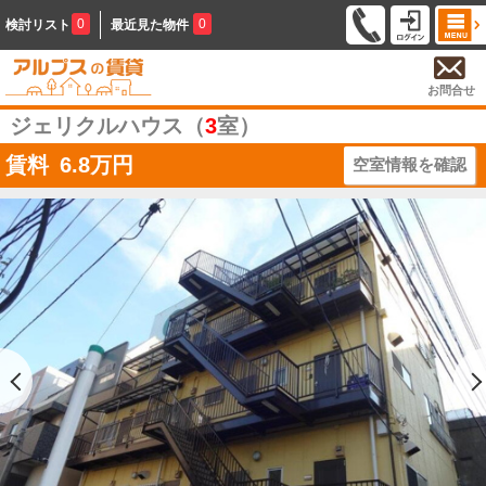
0
0
検討リスト
最近見た物件
お問合せ
ジェリクルハウス（
3
室）
賃料
6.8
万円
空室情報を確認