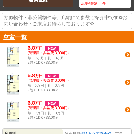
会員物件数：
0
件
類似物件・非公開物件等、店頭にて多数ご紹介中です✿お
問い合わせ・ご来店お待ちしております✿
空室一覧
6.8
万
円
NEW
(管理費・共益費 3,000円)
敷：0ヶ月｜礼：0ヶ月
2階 / 1DK / 33.08㎡
6.8
万
円
NEW
(管理費・共益費 3,000円)
敷：0万円｜礼：0万円
2階 / 1DK / 33.08㎡
6.8
万
円
NEW
(管理費・共益費 3,000円)
敷：0万円｜礼：0万円
2階 / 1DK / 33.08㎡
所在地
神奈川県
横浜市南区
真金町
２丁目