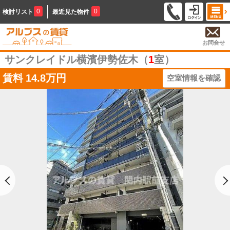
0
0
検討リスト
最近見た物件
お問合せ
サンクレイドル横濱伊勢佐木（
1
室）
賃料
14.8万円
空室情報を確認