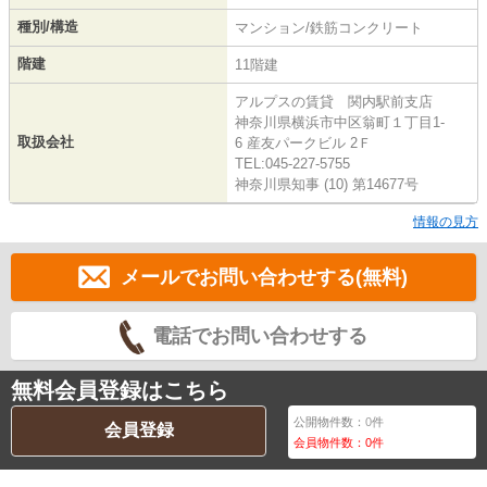
種別/構造
マンション/鉄筋コンクリート
階建
11階建
アルプスの賃貸 関内駅前支店
神奈川県横浜市中区翁町１丁目1-
取扱会社
6 産友パークビル 2Ｆ
TEL:045-227-5755
神奈川県知事 (10) 第14677号
情報の見方
メールでお問い合わせする(無料)
電話でお問い合わせする
無料会員登録はこちら
公開物件数：
0
件
会員登録
会員物件数：
0
件