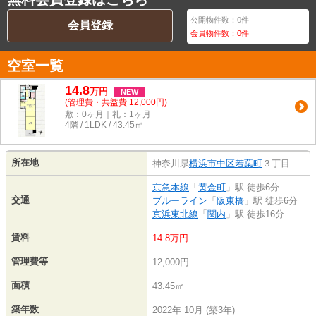
公開物件数：
0
件
会員登録
会員物件数：
0
件
空室一覧
14.8
万
円
NEW
(管理費・共益費 12,000円)
敷：0ヶ月｜礼：1ヶ月
4階 / 1LDK / 43.45㎡
所在地
神奈川県
横浜市中区
若葉町
３丁目
京急本線
「
黄金町
」駅 徒歩6分
交通
ブルーライン
「
阪東橋
」駅 徒歩6分
京浜東北線
「
関内
」駅 徒歩16分
賃料
14.8万円
管理費等
12,000円
面積
43.45㎡
築年数
2022年 10月 (築3年)