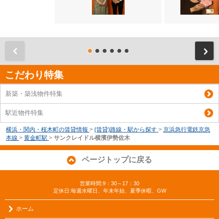
前
こだわり特集
新築・築浅物件特集
駅近物件特集
横浜・関内・桜木町の賃貸情報
>
(賃貸)路線・駅から探す
>
京浜急行電鉄京急
本線
>
黄金町駅
>
サンクレイドル横濱伊勢佐木
ページトップに戻る
営業時間:9：30～17：30
定休日:毎週水曜日、年末年始、夏季休暇、GW
ホーム