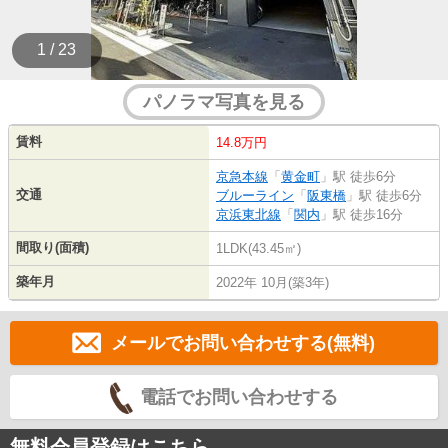
1 / 23
パノラマ写真を見る
賃料
14.8万円
京急本線
「
黄金町
」駅 徒歩6分
交通
ブルーライン
「
阪東橋
」駅 徒歩6分
京浜東北線
「
関内
」駅 徒歩16分
間取り(面積)
1LDK(43.45㎡)
築年月
2022年 10月(築3年)
メールでお問い合わせする(無料)
電話でお問い合わせする
無料会員登録はこちら