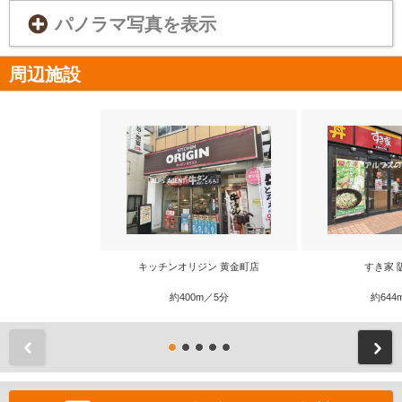
パノラマ写真を表示
周辺施設
キッチンオリジン 黄金町店
すき家 
約400m／5分
約644
前