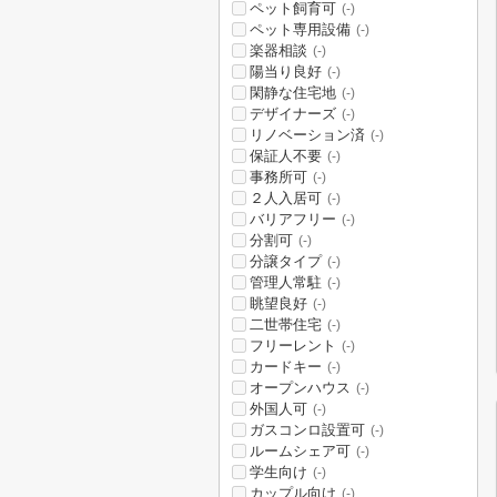
ペット飼育可
(-)
ペット専用設備
(-)
楽器相談
(-)
陽当り良好
(-)
閑静な住宅地
(-)
デザイナーズ
(-)
リノベーション済
(-)
保証人不要
(-)
事務所可
(-)
２人入居可
(-)
バリアフリー
(-)
分割可
(-)
分譲タイプ
(-)
管理人常駐
(-)
眺望良好
(-)
二世帯住宅
(-)
フリーレント
(-)
カードキー
(-)
オープンハウス
(-)
外国人可
(-)
ガスコンロ設置可
(-)
ルームシェア可
(-)
学生向け
(-)
カップル向け
(-)