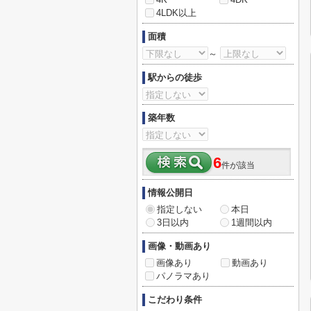
4LDK以上
面積
～
駅からの徒歩
築年数
6
件が該当
情報公開日
指定しない
本日
3日以内
1週間以内
画像・動画あり
画像あり
動画あり
パノラマあり
こだわり条件