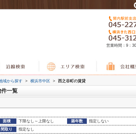
営業時間：9：3
)地域から探す
>
横浜市中区
>
西之谷町の賃貸
物件一覧
面積
下限なし～上限なし
築年数
指定しない
間取り
指定なし