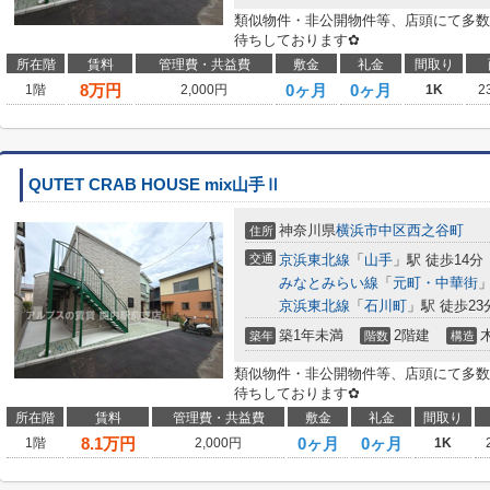
類似物件・非公開物件等、店頭にて多数
待ちしております✿
所在階
賃料
管理費・共益費
敷金
礼金
間取り
8
万円
0ヶ月
0ヶ月
1階
2,000円
1K
2
QUTET CRAB HOUSE mix山手Ⅱ
神奈川県
横浜市中区
西之谷町
住所
交通
京浜東北線
「
山手
」駅 徒歩14分
みなとみらい線
「
元町・中華街
」
京浜東北線
「
石川町
」駅 徒歩23
築1年未満
2階建
築年
階数
構造
類似物件・非公開物件等、店頭にて多数
待ちしております✿
所在階
賃料
管理費・共益費
敷金
礼金
間取り
8.1
万円
0ヶ月
0ヶ月
1階
2,000円
1K