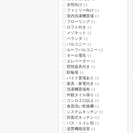
女性向け
(-)
ファミリー向け
(-)
室内洗濯機置場
(-)
フローリング
(-)
ロフト付き
(-)
メゾネット
(-)
ベランダ
(-)
バルコニー
(-)
ルーフバルコニー
(-)
オール電化
(-)
エレベーター
(-)
照明器具付き
(-)
駐輪場
(-)
バイク置場あり
(-)
家具・家電付き
(-)
洗濯機置場有
(-)
外観タイル張り
(-)
コンロ２口以上
(-)
食器洗い乾燥機
(-)
システムキッチン
(-)
対面式キッチン
(-)
バス・トイレ別
(-)
追焚機能浴室
(-)