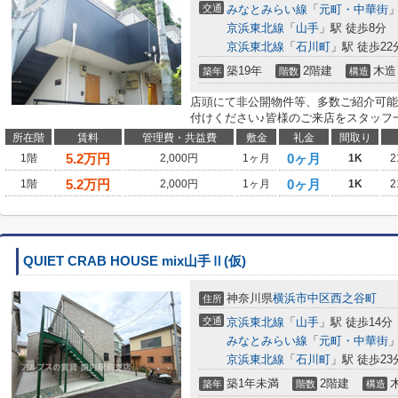
交通
みなとみらい線
「
元町・中華街
」
京浜東北線
「
山手
」駅 徒歩8分
京浜東北線
「
石川町
」駅 徒歩22
築19年
2階建
木造
築年
階数
構造
店頭にて非公開物件等、多数ご紹介可能
付けください♪皆様のご来店をスタッフ
所在階
賃料
管理費・共益費
敷金
礼金
間取り
5.2
万円
0ヶ月
1階
2,000円
1ヶ月
1K
2
5.2
万円
0ヶ月
1階
2,000円
1ヶ月
1K
2
QUIET CRAB HOUSE mix山手Ⅱ(仮)
神奈川県
横浜市中区
西之谷町
住所
交通
京浜東北線
「
山手
」駅 徒歩14分
みなとみらい線
「
元町・中華街
」
京浜東北線
「
石川町
」駅 徒歩23
築1年未満
2階建
築年
階数
構造