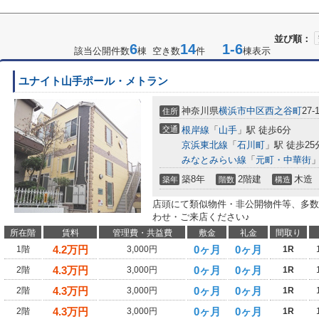
並び順：
6
14
1-6
該当公開件数
棟 空き数
件
棟表示
ユナイト山手ポール・メトラン
神奈川県
横浜市中区
西之谷町
27-
住所
交通
根岸線
「
山手
」駅 徒歩6分
京浜東北線
「
石川町
」駅 徒歩25
みなとみらい線
「
元町・中華街
」
築8年
2階建
木造
築年
階数
構造
店頭にて類似物件・非公開物件等、多数
わせ・ご来店ください♪
所在階
賃料
管理費・共益費
敷金
礼金
間取り
4.2
万円
0ヶ月
0ヶ月
1階
3,000円
1R
4.3
万円
0ヶ月
0ヶ月
2階
3,000円
1R
4.3
万円
0ヶ月
0ヶ月
2階
3,000円
1R
4.3
万円
0ヶ月
0ヶ月
2階
3,000円
1R