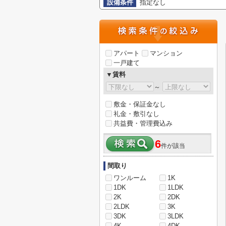
設備条件
指定なし
アパート
マンション
一戸建て
▼賃料
～
敷金・保証金なし
礼金・敷引なし
共益費・管理費込み
6
件が該当
間取り
ワンルーム
1K
1DK
1LDK
2K
2DK
2LDK
3K
3DK
3LDK
4K
4DK