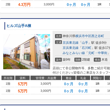
4.3
万円
0ヶ月
0ヶ月
2階
3,000円
1R
ヒルズ山手A棟
神奈川県
横浜市中区
西之谷町
住所
交通
京浜東北線
「
山手
」駅 徒歩9分
京浜東北線
「
石川町
」駅 徒歩17
みなとみらい線
「
元町・中華街
」
築9年
2階建
木造
築年
階数
構造
店頭にて非公開物件等、多数ご紹介可能
付けください♪皆様のご来店をスタッフ
所在階
賃料
管理費・共益費
敷金
礼金
間取り
5
万円
0ヶ月
0ヶ月
1階
3,000円
1R
1
5
万円
0ヶ月
0ヶ月
1階
3,000円
1R
1