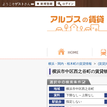
ようこそ
ゲスト
さん
横浜・関内・桜木町の賃貸情報
>
(賃貸
横浜市中区西之谷町の賃貸
地域
横浜市中区西之谷町
賃料
下限なし～上限なし
駅徒歩
指定しない