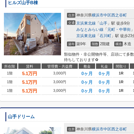
ヒルズ山手B棟
神奈川県
横浜市中区
西之谷町
住所
交通
京浜東北線
「
山手
」駅 徒歩9分
みなとみらい線
「
元町・中華街
」
京浜東北線
「
石川町
」駅 徒歩23
築9年
2階建
木造
築年
階数
構造
類似物件・非公開物件等、店頭にて多数
待ちしております✿
所在階
賃料
管理費・共益費
敷金
礼金
間取り
5.1
万円
0ヶ月
0ヶ月
1階
3,000円
1R
5.1
万円
0ヶ月
0ヶ月
1階
3,000円
1R
5.1
万円
0ヶ月
0ヶ月
1階
3,000円
1R
山手ドリーム
神奈川県
横浜市中区
西之谷町
住所