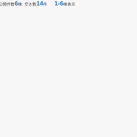
6
14
1-6
公開件数
棟 空き数
件
棟表示