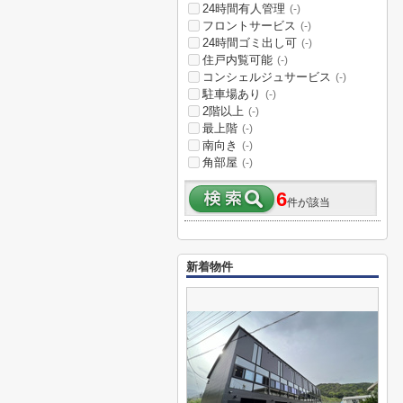
24時間有人管理
(-)
フロントサービス
(-)
24時間ゴミ出し可
(-)
住戸内覧可能
(-)
コンシェルジュサービス
(-)
駐車場あり
(-)
2階以上
(-)
最上階
(-)
南向き
(-)
角部屋
(-)
6
件が該当
新着物件