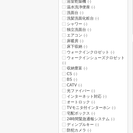
浴室乾燥機
(-)
温水洗浄便座
(-)
洗面台
(-)
洗髪洗面化粧台
(-)
シャワー
(-)
独立洗面台
(-)
エアコン
(-)
床暖房
(-)
床下収納
(-)
ウォークインクロゼット
(-)
ウォークインシューズクロゼット
(-)
収納豊富
(-)
CS
(-)
BS
(-)
CATV
(-)
光ファイバー
(-)
インターネット対応
(-)
オートロック
(-)
TVモニタ付インターホン
(-)
宅配ボックス
(-)
24時間緊急通報システム
(-)
ディンプルキー
(-)
防犯カメラ
(-)