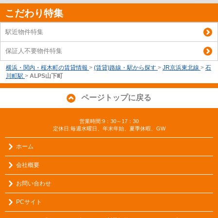
こだわり特集
駅近物件特集
保証人不要物件特集
横浜・関内・桜木町の賃貸情報
>
(賃貸)路線・駅から探す
>
JR京浜東北線
>
石
川町駅
>
ALPS山下町
ページトップに戻る
営業時間:9：30～17：30
定休日:毎週水曜日、年末年始、夏季休暇、GW
ホーム
会社概要
お問い合わせ
PCサイト