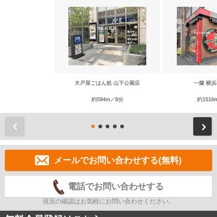
大戸屋ごはん処 山下公園店
一蘭 横
約594m／8分
約1516
前
メールでお問い合わせする(無料)
電話でお問い合わせする
現況の確認はお気軽にお問い合わせください。