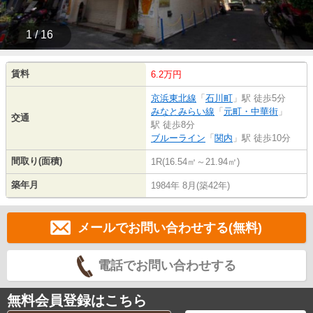
1 / 16
賃料
6.2万円
京浜東北線
「
石川町
」駅 徒歩5分
みなとみらい線
「
元町・中華街
」
交通
駅 徒歩8分
ブルーライン
「
関内
」駅 徒歩10分
間取り(面積)
1R(16.54㎡～21.94㎡)
築年月
1984年 8月(築42年)
メールでお問い合わせする(無料)
電話でお問い合わせする
無料会員登録はこちら