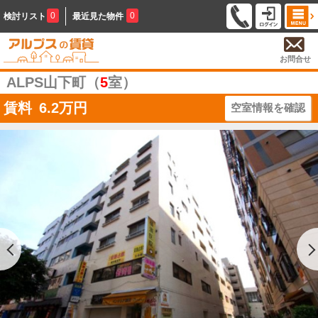
0
0
検討リスト
最近見た物件
お問合せ
ALPS山下町（
5
室）
賃料
6.2
万円
空室情報を確認