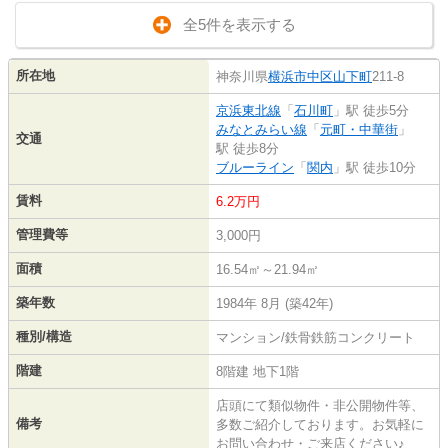
全5件を表示する
所在地
神奈川県
横浜市中区
山下町
211-8
京浜東北線
「
石川町
」駅 徒歩5分
みなとみらい線
「
元町・中華街
」
交通
駅 徒歩8分
ブルーライン
「
関内
」駅 徒歩10分
賃料
6.2万円
管理費等
3,000円
面積
16.54㎡～21.94㎡
築年数
1984年 8月 (築42年)
種別/構造
マンション/鉄骨鉄筋コンクリート
階建
8階建 地下1階
店頭にて類似物件・非公開物件等、
備考
多数ご紹介しております。お気軽に
お問い合わせ・ご来店ください♪