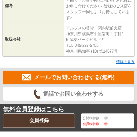
可能です♪諸条件のご相談もお気軽に
備考
お申し付けください♪皆様のご来店を
スタッフ一同心よりお待ちしていま
す♪
アルプスの賃貸 関内駅前支店
神奈川県横浜市中区翁町１丁目1-
取扱会社
6 産友パークビル 2Ｆ
TEL:045-227-5755
神奈川県知事 (10) 第14677号
情報の見方
メールでお問い合わせする(無料)
電話でお問い合わせする
無料会員登録はこちら
公開物件数：
0
件
会員登録
会員物件数：
0
件