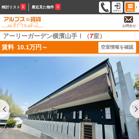
0
0
検討リスト
最近見た物件
お問合せ
アーリーガーデン横濱山手Ⅰ（
7
室）
賃料
10.1
万円～
空室情報を確認