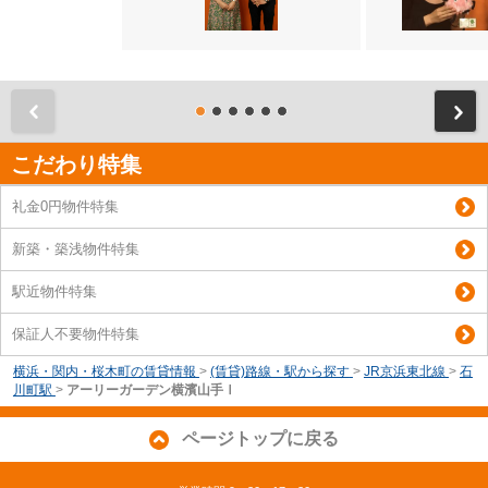
前
こだわり特集
礼金0円物件特集
新築・築浅物件特集
駅近物件特集
保証人不要物件特集
横浜・関内・桜木町の賃貸情報
>
(賃貸)路線・駅から探す
>
JR京浜東北線
>
石
川町駅
>
アーリーガーデン横濱山手Ⅰ
ページトップに戻る