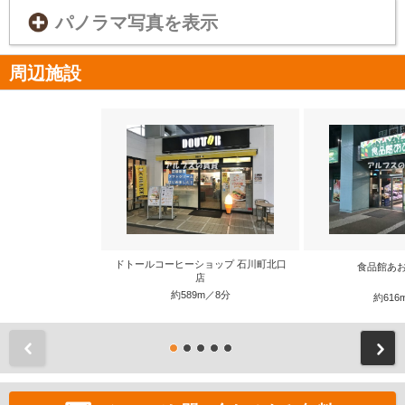
パノラマ写真を表示
周辺施設
ドトールコーヒーショップ 石川町北口
食品館あお
店
約589m／8分
約616
前