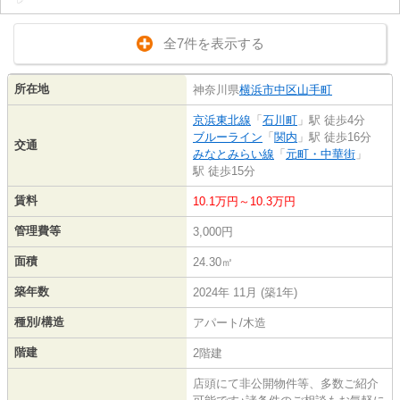
全7件を表示する
所在地
神奈川県
横浜市中区
山手町
京浜東北線
「
石川町
」駅 徒歩4分
ブルーライン
「
関内
」駅 徒歩16分
交通
みなとみらい線
「
元町・中華街
」
駅 徒歩15分
賃料
10.1万円～10.3万円
管理費等
3,000円
面積
24.30㎡
築年数
2024年 11月 (築1年)
種別/構造
アパート/木造
階建
2階建
店頭にて非公開物件等、多数ご紹介