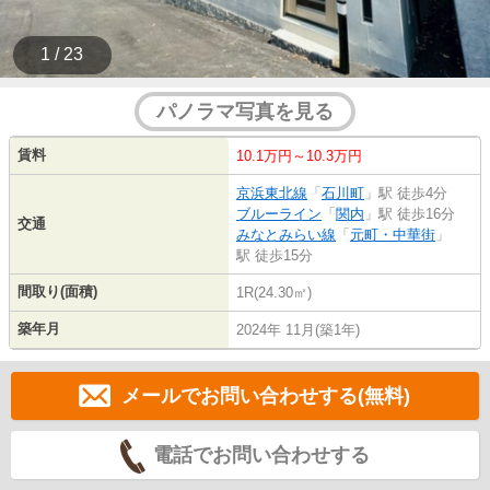
1 / 23
パノラマ写真を見る
賃料
10.1万円～10.3万円
京浜東北線
「
石川町
」駅 徒歩4分
ブルーライン
「
関内
」駅 徒歩16分
交通
みなとみらい線
「
元町・中華街
」
駅 徒歩15分
間取り(面積)
1R(24.30㎡)
築年月
2024年 11月(築1年)
メールでお問い合わせする(無料)
電話でお問い合わせする