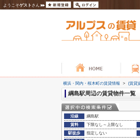
ようこそ
ゲスト
さん
横浜・関内・桜木町の賃貸情報
>
(賃貸
綱島駅周辺の賃貸物件一覧
沿線
綱島駅
賃料
下限なし～上限なし
駅徒歩
指定しない