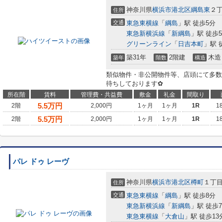
神奈川県
横浜市港北区
綱島東
２
住所
交通
東急東横線
「
綱島
」駅 徒歩5分
東急新横浜線
「
新綱島
」駅 徒歩
グリーンライン
「
日吉本町
」駅 
築31年
2階建
木造
築年
階数
構造
類似物件・非公開物件等、店頭にて多数
待ちしております✿
所在階
賃料
管理費・共益費
敷金
礼金
間取り
5.5
万円
2階
2,000円
1ヶ月
1ヶ月
1R
1
5.5
万円
2階
2,000円
1ヶ月
1ヶ月
1R
1
パレ ドゥ レーヴ
神奈川県
横浜市港北区
樽町
１丁
住所
交通
東急東横線
「
綱島
」駅 徒歩8分
東急新横浜線
「
新綱島
」駅 徒歩
東急東横線
「
大倉山
」駅 徒歩13