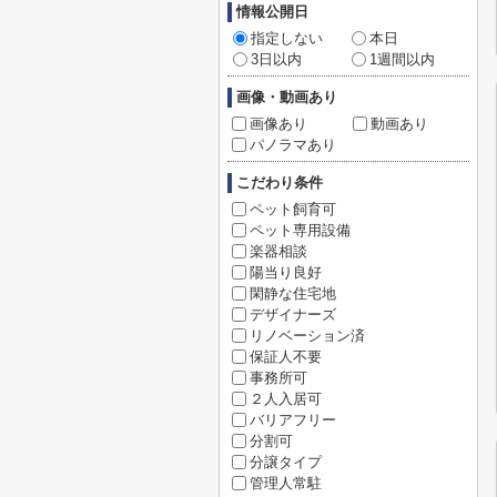
情報公開日
指定しない
本日
3日以内
1週間以内
画像・動画あり
画像あり
動画あり
パノラマあり
こだわり条件
ペット飼育可
ペット専用設備
楽器相談
陽当り良好
閑静な住宅地
デザイナーズ
リノベーション済
保証人不要
事務所可
２人入居可
バリアフリー
分割可
分譲タイプ
管理人常駐