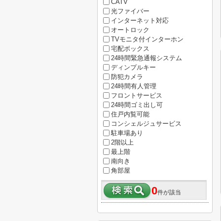
CATV
光ファイバー
インターネット対応
オートロック
TVモニタ付インターホン
宅配ボックス
24時間緊急通報システム
ディンプルキー
防犯カメラ
24時間有人管理
フロントサービス
24時間ゴミ出し可
住戸内覧可能
コンシェルジュサービス
駐車場あり
2階以上
最上階
南向き
角部屋
0
件が該当