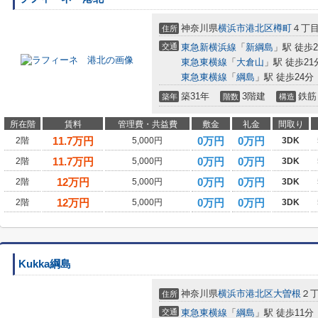
神奈川県
横浜市港北区
樽町
４丁
住所
交通
東急新横浜線
「
新綱島
」駅 徒歩2
東急東横線
「
大倉山
」駅 徒歩21
東急東横線
「
綱島
」駅 徒歩24分
築31年
3階建
鉄筋
築年
階数
構造
所在階
賃料
管理費・共益費
敷金
礼金
間取り
11.7
万円
0万円
0万円
2階
5,000円
3DK
11.7
万円
0万円
0万円
2階
5,000円
3DK
12
万円
0万円
0万円
2階
5,000円
3DK
12
万円
0万円
0万円
2階
5,000円
3DK
Kukka綱島
神奈川県
横浜市港北区
大曽根
２丁
住所
交通
東急東横線
「
綱島
」駅 徒歩11分