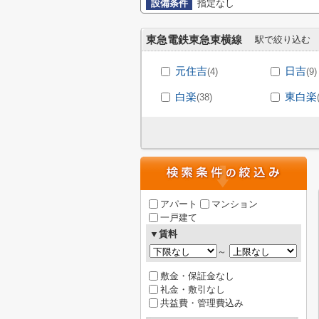
設備条件
指定なし
東急電鉄東急東横線
駅で絞り込む
元住吉
日吉
(4)
(9)
白楽
東白楽
(38)
アパート
マンション
一戸建て
▼賃料
～
敷金・保証金なし
礼金・敷引なし
共益費・管理費込み