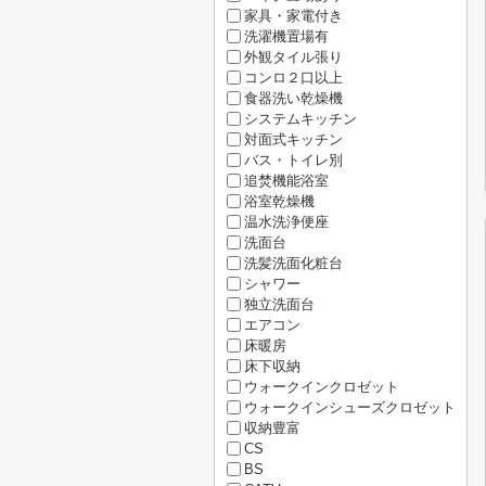
家具・家電付き
洗濯機置場有
外観タイル張り
コンロ２口以上
食器洗い乾燥機
システムキッチン
対面式キッチン
バス・トイレ別
追焚機能浴室
浴室乾燥機
温水洗浄便座
洗面台
洗髪洗面化粧台
シャワー
独立洗面台
エアコン
床暖房
床下収納
ウォークインクロゼット
ウォークインシューズクロゼット
収納豊富
CS
BS