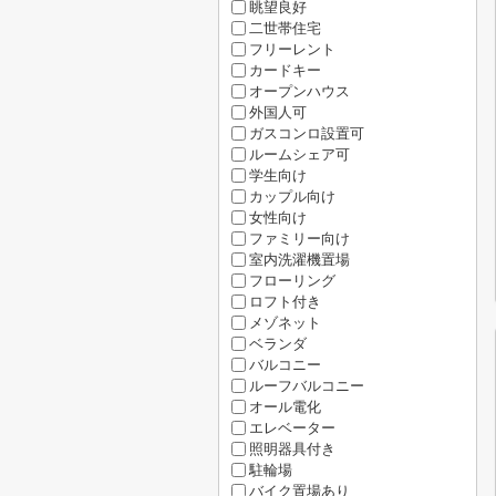
眺望良好
二世帯住宅
フリーレント
カードキー
オープンハウス
外国人可
ガスコンロ設置可
ルームシェア可
学生向け
カップル向け
女性向け
ファミリー向け
室内洗濯機置場
フローリング
ロフト付き
メゾネット
ベランダ
バルコニー
ルーフバルコニー
オール電化
エレベーター
照明器具付き
駐輪場
バイク置場あり