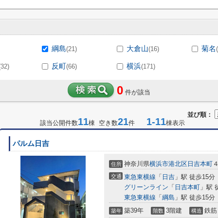
綱島
大倉山
菊名
(21)
(16)
反町
横浜
(32)
(66)
(171)
0
件が該当
並び順：
11
21
1-11
該当公開件数
棟 空き数
件
棟表示
パルム日吉
神奈川県
横浜市港北区
日吉本町
住所
交通
東急東横線
「
日吉
」駅 徒歩15分
グリーンライン
「
日吉本町
」駅 
東急東横線
「
綱島
」駅 徒歩15分
築39年
3階建
鉄筋
築年
階数
構造