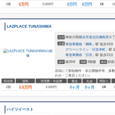
5
万円
0万円
0万円
2階
5,000円
1K
1
LAZPLACE TUNASHIMA
神奈川県
横浜市港北区
綱島西
６丁
住所
交通
東急東横線
「
綱島
」駅 徒歩10分
グリーンライン
「
日吉本町
」駅 
東急東横線
「
日吉
」駅 徒歩21分
築35年
4階建
鉄筋
築年
階数
構造
店頭にて類似物件・非公開物件等、多数
わせ・ご来店ください♪
所在階
賃料
管理費・共益費
敷金
礼金
間取り
5.5
万円
0ヶ月
0ヶ月
2階
4,000円
1R
ハイツイースト