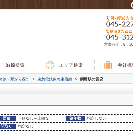
営業時間：9：3
)路線・駅から探す
>
東急電鉄東急東横線
>
綱島駅の賃貸
面積
下限なし～上限なし
築年数
指定しない
間取り
指定なし