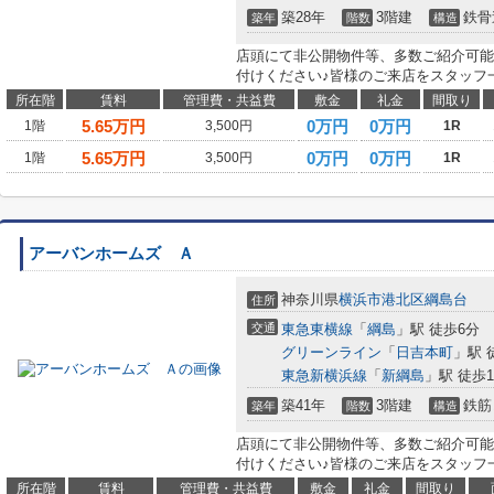
築28年
3階建
鉄骨
築年
階数
構造
店頭にて非公開物件等、多数ご紹介可能
付けください♪皆様のご来店をスタッフ
所在階
賃料
管理費・共益費
敷金
礼金
間取り
5.65
万円
0万円
0万円
1階
3,500円
1R
5.65
万円
0万円
0万円
1階
3,500円
1R
アーバンホームズ Ａ
神奈川県
横浜市港北区
綱島台
住所
交通
東急東横線
「
綱島
」駅 徒歩6分
グリーンライン
「
日吉本町
」駅 
東急新横浜線
「
新綱島
」駅 徒歩1
築41年
3階建
鉄筋
築年
階数
構造
店頭にて非公開物件等、多数ご紹介可能
付けください♪皆様のご来店をスタッフ
所在階
賃料
管理費・共益費
敷金
礼金
間取り