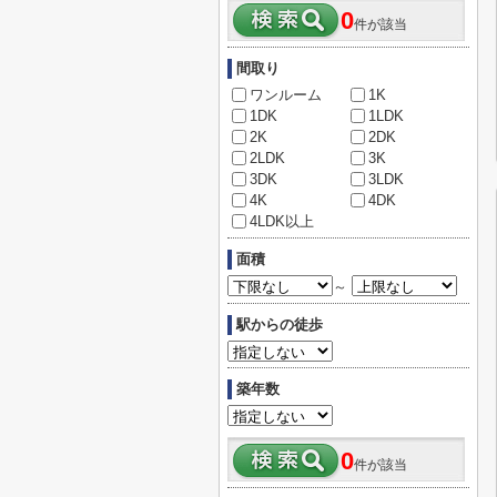
0
件が該当
間取り
ワンルーム
1K
1DK
1LDK
2K
2DK
2LDK
3K
3DK
3LDK
4K
4DK
4LDK以上
面積
～
駅からの徒歩
築年数
0
件が該当