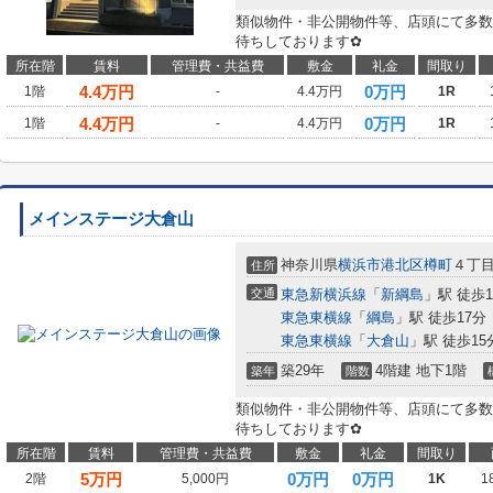
類似物件・非公開物件等、店頭にて多数
待ちしております✿
所在階
賃料
管理費・共益費
敷金
礼金
間取り
4.4
万円
0万円
1階
-
4.4万円
1R
4.4
万円
0万円
1階
-
4.4万円
1R
メインステージ大倉山
神奈川県
横浜市港北区
樽町
４丁
住所
交通
東急新横浜線
「
新綱島
」駅 徒歩1
東急東横線
「
綱島
」駅 徒歩17分
東急東横線
「
大倉山
」駅 徒歩15
築29年
4階建 地下1階
築年
階数
類似物件・非公開物件等、店頭にて多数
待ちしております✿
所在階
賃料
管理費・共益費
敷金
礼金
間取り
5
万円
0万円
0万円
2階
5,000円
1K
1