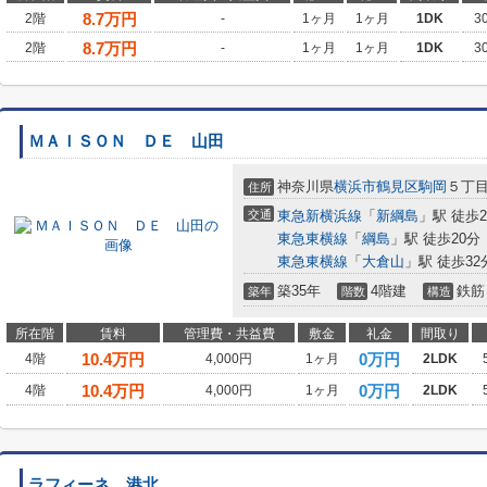
8.7
万円
2階
-
1ヶ月
1ヶ月
1DK
3
8.7
万円
2階
-
1ヶ月
1ヶ月
1DK
3
ＭＡＩＳＯＮ ＤＥ 山田
神奈川県
横浜市鶴見区
駒岡
５丁
住所
交通
東急新横浜線
「
新綱島
」駅 徒歩2
東急東横線
「
綱島
」駅 徒歩20分
東急東横線
「
大倉山
」駅 徒歩32
築35年
4階建
鉄筋
築年
階数
構造
所在階
賃料
管理費・共益費
敷金
礼金
間取り
10.4
万円
0万円
4階
4,000円
1ヶ月
2LDK
10.4
万円
0万円
4階
4,000円
1ヶ月
2LDK
ラフィーネ 港北