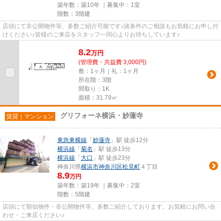
築年数：築10年 ｜募集中：
1室
階数：3階建
店頭にて非公開物件等、多数ご紹介可能です♪諸条件のご相談もお気軽にお申し付
けください♪皆様のご来店をスタッフ一同心よりお待ちしています♪
8.2
万
円
(管理費・共益費 3,000円)
敷：1ヶ月｜礼：1ヶ月
所在階：3階
間取り：1K
面積：31.79㎡
グリフォーネ横浜・妙蓮寺
賃貸｜マンション
東急東横線
「
妙蓮寺
」駅 徒歩12分
横浜線
「
菊名
」駅 徒歩13分
横浜線
「
大口
」駅 徒歩23分
神奈川県
横浜市神奈川区
松見町
４丁目
8.9
万円
築年数：築19年 ｜募集中：
2室
階数：5階建
店頭にて類似物件・非公開物件等、多数ご紹介しております。お気軽にお問い合
わせ・ご来店ください♪