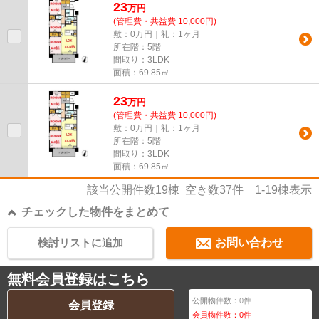
23
万
円
(管理費・共益費 10,000円)
敷：0万円｜礼：1ヶ月
所在階：5階
間取り：3LDK
面積：69.85㎡
23
万
円
(管理費・共益費 10,000円)
敷：0万円｜礼：1ヶ月
所在階：5階
間取り：3LDK
面積：69.85㎡
該当公開件数
19
棟 空き数
37
件
1-19
棟表示
チェックした物件をまとめて
検討リストに追加
お問い合わせ
無料会員登録はこちら
公開物件数：
0
件
会員登録
会員物件数：
0
件