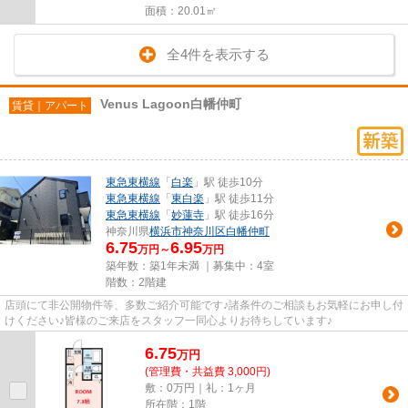
面積：20.01㎡
全4件を表示する
Venus Lagoon白幡仲町
賃貸｜アパート
東急東横線
「
白楽
」駅 徒歩10分
東急東横線
「
東白楽
」駅 徒歩11分
東急東横線
「
妙蓮寺
」駅 徒歩16分
神奈川県
横浜市神奈川区
白幡仲町
6.75
6.95
万円～
万円
築年数：築1年未満 ｜募集中：
4室
階数：2階建
店頭にて非公開物件等、多数ご紹介可能です♪諸条件のご相談もお気軽にお申し付
けください♪皆様のご来店をスタッフ一同心よりお待ちしています♪
6.75
万
円
(管理費・共益費 3,000円)
敷：0万円｜礼：1ヶ月
所在階：1階