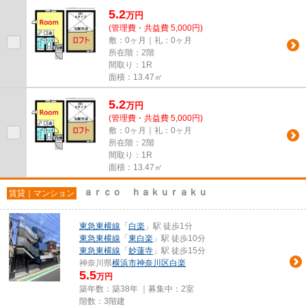
5.2
万
円
(管理費・共益費 5,000円)
敷：0ヶ月｜礼：0ヶ月
所在階：2階
間取り：1R
面積：13.47㎡
5.2
万
円
(管理費・共益費 5,000円)
敷：0ヶ月｜礼：0ヶ月
所在階：2階
間取り：1R
面積：13.47㎡
ａｒｃｏ ｈａｋｕｒａｋｕ
賃貸｜マンション
東急東横線
「
白楽
」駅 徒歩1分
東急東横線
「
東白楽
」駅 徒歩10分
東急東横線
「
妙蓮寺
」駅 徒歩15分
神奈川県
横浜市神奈川区
白楽
5.5
万円
築年数：築38年 ｜募集中：
2室
階数：3階建