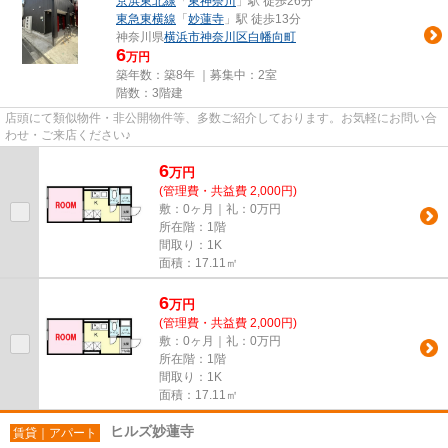
京浜東北線
「
東神奈川
」駅 徒歩26分
東急東横線
「
妙蓮寺
」駅 徒歩13分
神奈川県
横浜市神奈川区
白幡向町
6
万円
築年数：築8年 ｜募集中：
2室
階数：3階建
店頭にて類似物件・非公開物件等、多数ご紹介しております。お気軽にお問い合
わせ・ご来店ください♪
6
万
円
(管理費・共益費 2,000円)
敷：0ヶ月｜礼：0万円
所在階：1階
間取り：1K
面積：17.11㎡
6
万
円
(管理費・共益費 2,000円)
敷：0ヶ月｜礼：0万円
所在階：1階
間取り：1K
面積：17.11㎡
ヒルズ妙蓮寺
賃貸｜アパート