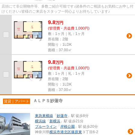
店頭にて非公開物件等、多数ご紹介可能です♪諸条件のご相談もお気軽にお申し付
けください♪皆様のご来店をスタッフ一同心よりお待ちしています♪
9.8
万
円
(管理費・共益費 1,000円)
敷：1ヶ月｜礼：1ヶ月
所在階：2階
間取り：1LDK
面積：37.00㎡
9.8
万
円
(管理費・共益費 1,000円)
敷：1ヶ月｜礼：1ヶ月
所在階：2階
間取り：1LDK
面積：37.00㎡
ＡＬＰＳ妙蓮寺
賃貸｜アパート
東急東横線
「
妙蓮寺
」駅 徒歩8分
横浜線
「
新横浜
」駅 徒歩21分
ブルーライン
「
岸根公園
」駅 徒歩20分
神奈川県
横浜市港北区
篠原東
３丁目6-2