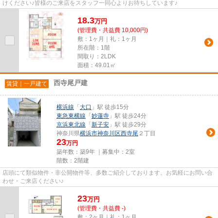
けください♪皆様のご来店をスタッフ一同心よりお待ちしています♪
18.3
万
円
(管理費・共益費 10,000円)
敷：1ヶ月｜礼：1ヶ月
所在階：1階
間取り：2LDK
面積：49.01㎡
西寺尾戸建
賃貸｜一戸建て
横浜線
「
大口
」駅 徒歩15分
東急東横線
「
妙蓮寺
」駅 徒歩24分
京浜東北線
「
新子安
」駅 徒歩29分
神奈川県
横浜市神奈川区
西寺尾
２丁目
23
万円
築年数：築9年 ｜募集中：
2室
階数：2階建
店頭にて類似物件・非公開物件等、多数ご紹介しております。お気軽にお問い合
わせ・ご来店ください♪
23
万
円
(管理費・共益費 -)
敷：2ヶ月｜礼：1ヶ月