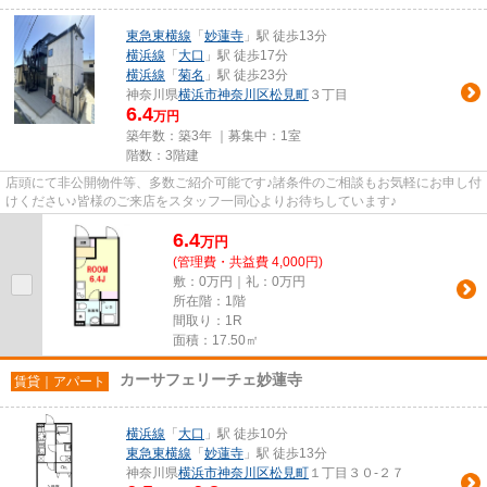
東急東横線
「
妙蓮寺
」駅 徒歩13分
横浜線
「
大口
」駅 徒歩17分
横浜線
「
菊名
」駅 徒歩23分
神奈川県
横浜市神奈川区
松見町
３丁目
6.4
万円
築年数：築3年 ｜募集中：
1室
階数：3階建
店頭にて非公開物件等、多数ご紹介可能です♪諸条件のご相談もお気軽にお申し付
けください♪皆様のご来店をスタッフ一同心よりお待ちしています♪
6.4
万
円
(管理費・共益費 4,000円)
敷：0万円｜礼：0万円
所在階：1階
間取り：1R
面積：17.50㎡
カーサフェリーチェ妙蓮寺
賃貸｜アパート
横浜線
「
大口
」駅 徒歩10分
東急東横線
「
妙蓮寺
」駅 徒歩13分
神奈川県
横浜市神奈川区
松見町
１丁目３０-２７