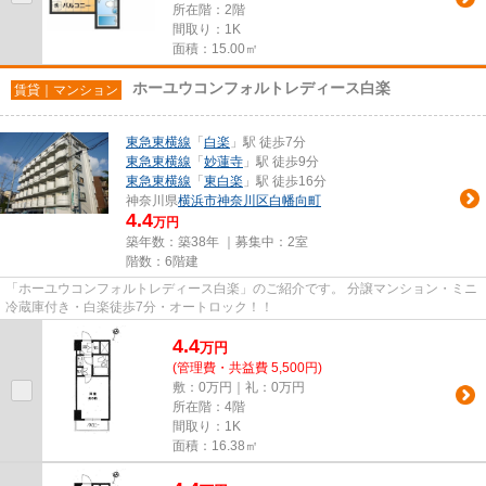
所在階：2階
間取り：1K
面積：15.00㎡
ホーユウコンフォルトレディース白楽
賃貸｜マンション
東急東横線
「
白楽
」駅 徒歩7分
東急東横線
「
妙蓮寺
」駅 徒歩9分
東急東横線
「
東白楽
」駅 徒歩16分
神奈川県
横浜市神奈川区
白幡向町
4.4
万円
築年数：築38年 ｜募集中：
2室
階数：6階建
「ホーユウコンフォルトレディース白楽」のご紹介です。 分譲マンション・ミニ
冷蔵庫付き・白楽徒歩7分・オートロック！！
4.4
万
円
(管理費・共益費 5,500円)
敷：0万円｜礼：0万円
所在階：4階
間取り：1K
面積：16.38㎡