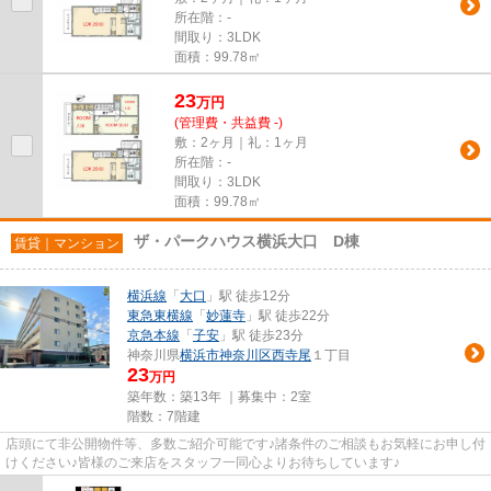
所在階：-
間取り：3LDK
面積：99.78㎡
23
万
円
(管理費・共益費 -)
敷：2ヶ月｜礼：1ヶ月
所在階：-
間取り：3LDK
面積：99.78㎡
ザ・パークハウス横浜大口 D棟
賃貸｜マンション
横浜線
「
大口
」駅 徒歩12分
東急東横線
「
妙蓮寺
」駅 徒歩22分
京急本線
「
子安
」駅 徒歩23分
神奈川県
横浜市神奈川区
西寺尾
１丁目
23
万円
築年数：築13年 ｜募集中：
2室
階数：7階建
店頭にて非公開物件等、多数ご紹介可能です♪諸条件のご相談もお気軽にお申し付
けください♪皆様のご来店をスタッフ一同心よりお待ちしています♪