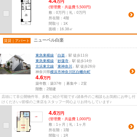
4.4
万
円
(管理費・共益費 5,500円)
敷：0万円｜礼：0万円
所在階：4階
間取り：1K
面積：16.38㎡
ニューベル白楽
賃貸｜アパート
東急東横線
「
白楽
」駅 徒歩11分
東急東横線
「
妙蓮寺
」駅 徒歩14分
京浜東北線
「
東神奈川
」駅 徒歩26分
神奈川県
横浜市神奈川区
白幡向町
4.6
万円
築年数：築37年 ｜募集中：
2室
階数：2階建
店頭にて非公開物件等、多数ご紹介可能です♪諸条件のご相談もお気軽にお申し付
けください♪皆様のご来店をスタッフ一同心よりお待ちしています♪
4.6
万
円
(管理費・共益費 1,000円)
敷：1ヶ月｜礼：1ヶ月
所在階：1階
間取り：1R