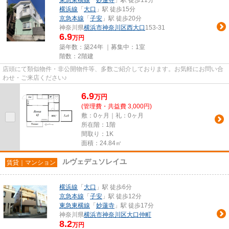
横浜線
「
大口
」駅 徒歩15分
京急本線
「
子安
」駅 徒歩20分
神奈川県
横浜市神奈川区
西大口
153-31
6.9
万円
築年数：築24年 ｜募集中：
1室
階数：2階建
店頭にて類似物件・非公開物件等、多数ご紹介しております。お気軽にお問い合
わせ・ご来店ください♪
6.9
万
円
(管理費・共益費 3,000円)
敷：0ヶ月｜礼：0ヶ月
所在階：1階
間取り：1K
面積：24.84㎡
ルヴェデュソレイユ
賃貸｜マンション
横浜線
「
大口
」駅 徒歩6分
京急本線
「
子安
」駅 徒歩12分
東急東横線
「
妙蓮寺
」駅 徒歩17分
神奈川県
横浜市神奈川区
大口仲町
8.2
万円