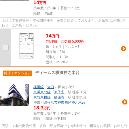
14
万円
築年数：築3年 ｜募集中：
1室
階数：3階建
店頭にて類似物件・非公開物件等、多数ご紹介しております。お気軽にお問い合
わせ・ご来店ください♪
14
万
円
(管理費・共益費 5,000円)
敷：1ヶ月｜礼：1ヶ月
所在階：3階
間取り：1LDK
面積：35.20㎡
ディームス横濱神之木台
賃貸｜マンション
横浜線
「
大口
」駅 徒歩8分
京浜東北線
「
新子安
」駅 徒歩16分
東急東横線
「
妙蓮寺
」駅 徒歩25分
神奈川県
横浜市神奈川区
神之木台
18.3
万円
築年数：築4年 ｜募集中：
1室
階数：4階建 地下1階
店頭にて非公開物件等、多数ご紹介可能です♪諸条件のご相談もお気軽にお申し付