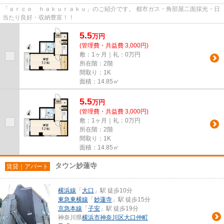
「ａｒｃｏ ｈａｋｕｒａｋｕ」のご紹介です。 都市ガス・角部屋二面採光・日
当たり良好・収納豊富！！
5.5
万
円
(管理費・共益費 3,000円)
敷：1ヶ月｜礼：0万円
所在階：2階
間取り：1K
面積：14.85㎡
5.5
万
円
(管理費・共益費 3,000円)
敷：1ヶ月｜礼：0万円
所在階：2階
間取り：1K
面積：14.85㎡
タウン妙蓮寺
賃貸｜アパート
横浜線
「
大口
」駅 徒歩10分
東急東横線
「
妙蓮寺
」駅 徒歩15分
京急本線
「
子安
」駅 徒歩19分
神奈川県
横浜市神奈川区
大口仲町