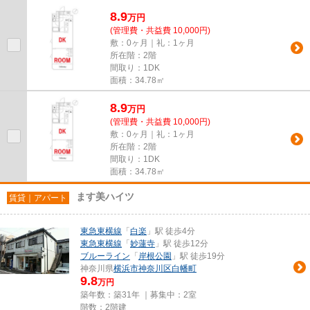
8.9
万
円
(管理費・共益費 10,000円)
敷：0ヶ月｜礼：1ヶ月
所在階：2階
間取り：1DK
面積：34.78㎡
8.9
万
円
(管理費・共益費 10,000円)
敷：0ヶ月｜礼：1ヶ月
所在階：2階
間取り：1DK
面積：34.78㎡
ます美ハイツ
賃貸｜アパート
東急東横線
「
白楽
」駅 徒歩4分
東急東横線
「
妙蓮寺
」駅 徒歩12分
ブルーライン
「
岸根公園
」駅 徒歩19分
神奈川県
横浜市神奈川区
白幡町
9.8
万円
築年数：築31年 ｜募集中：
2室
階数：2階建