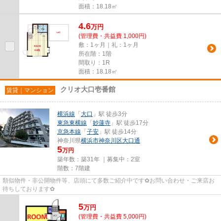
面積：18.18㎡
4.6
万
円
(管理費・共益費 1,000円)
敷：1ヶ月｜礼：1ヶ月
所在階：1階
間取り：1R
面積：18.18㎡
クリオ大口壱番館
賃貸｜マンション
横浜線
「
大口
」駅 徒歩3分
東急東横線
「
妙蓮寺
」駅 徒歩17分
京急本線
「
子安
」駅 徒歩14分
神奈川県
横浜市神奈川区
大口通
5
万円
築年数：築31年 ｜募集中：
2室
階数：7階建
類似物件・非公開物件等、店頭にて多数ご紹介中です✿お問い合わせ・ご来店お
待ちしております✿
5
万
円
(管理費・共益費 5,000円)