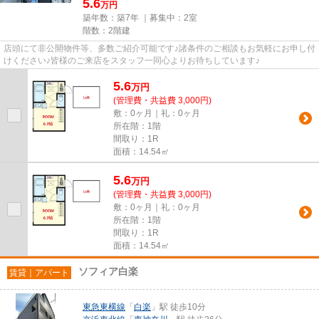
5.6
万円
築年数：築7年 ｜募集中：
2室
階数：2階建
店頭にて非公開物件等、多数ご紹介可能です♪諸条件のご相談もお気軽にお申し付
けください♪皆様のご来店をスタッフ一同心よりお待ちしています♪
5.6
万
円
(管理費・共益費 3,000円)
敷：0ヶ月｜礼：0ヶ月
所在階：1階
間取り：1R
面積：14.54㎡
5.6
万
円
(管理費・共益費 3,000円)
敷：0ヶ月｜礼：0ヶ月
所在階：1階
間取り：1R
面積：14.54㎡
ソフィア白楽
賃貸｜アパート
東急東横線
「
白楽
」駅 徒歩10分