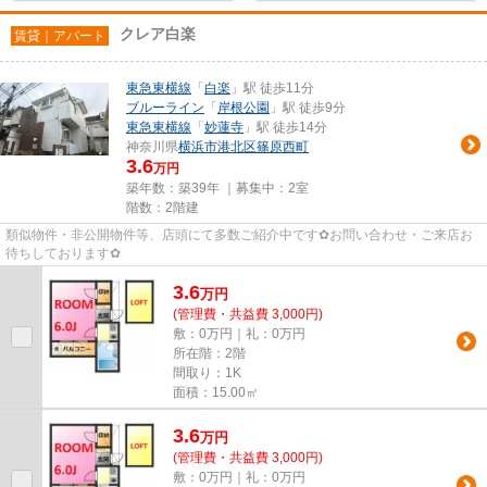
クレア白楽
賃貸｜アパート
東急東横線
「
白楽
」駅 徒歩11分
ブルーライン
「
岸根公園
」駅 徒歩9分
東急東横線
「
妙蓮寺
」駅 徒歩14分
神奈川県
横浜市港北区
篠原西町
3.6
万円
築年数：築39年 ｜募集中：
2室
階数：2階建
類似物件・非公開物件等、店頭にて多数ご紹介中です✿お問い合わせ・ご来店お
待ちしております✿
3.6
万
円
(管理費・共益費 3,000円)
敷：0万円｜礼：0万円
所在階：2階
間取り：1K
面積：15.00㎡
3.6
万
円
(管理費・共益費 3,000円)
敷：0万円｜礼：0万円