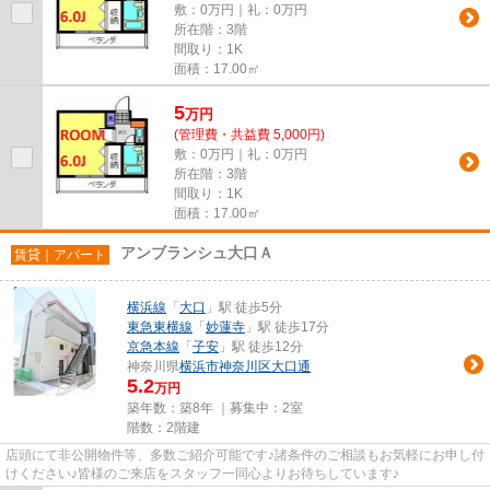
敷：0万円｜礼：0万円
所在階：3階
間取り：1K
面積：17.00㎡
5
万
円
(管理費・共益費 5,000円)
敷：0万円｜礼：0万円
所在階：3階
間取り：1K
面積：17.00㎡
アンブランシュ大口Ａ
賃貸｜アパート
横浜線
「
大口
」駅 徒歩5分
東急東横線
「
妙蓮寺
」駅 徒歩17分
京急本線
「
子安
」駅 徒歩12分
神奈川県
横浜市神奈川区
大口通
5.2
万円
築年数：築8年 ｜募集中：
2室
階数：2階建
店頭にて非公開物件等、多数ご紹介可能です♪諸条件のご相談もお気軽にお申し付
けください♪皆様のご来店をスタッフ一同心よりお待ちしています♪