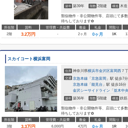
築39年
2階建
木造
築年
階数
構造
類似物件・非公開物件等、店頭にて多数
待ちしております✿
所在階
賃料
管理費・共益費
敷金
礼金
間取り
3.2
万円
0ヶ月
2階
-
2ヶ月
1K
1
スカイコート横浜富岡
神奈川県
横浜市金沢区
富岡西
７
住所
交通
京急本線
「
京急富岡
」駅 徒歩7分
京急本線
「
能見台
」駅 徒歩16分
金沢シーサイドライン
「
並木中
築36年
5階建
鉄筋
築年
階数
構造
類似物件・非公開物件等、店頭にて多数
待ちしております✿
所在階
賃料
管理費・共益費
敷金
礼金
間取り
3.3
万円
0ヶ月
3階
6,000円
4万円
1R
1