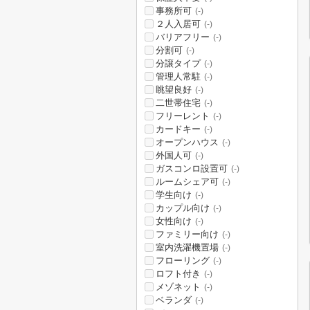
事務所可
(-)
２人入居可
(-)
バリアフリー
(-)
分割可
(-)
分譲タイプ
(-)
管理人常駐
(-)
眺望良好
(-)
二世帯住宅
(-)
フリーレント
(-)
カードキー
(-)
オープンハウス
(-)
外国人可
(-)
ガスコンロ設置可
(-)
ルームシェア可
(-)
学生向け
(-)
カップル向け
(-)
女性向け
(-)
ファミリー向け
(-)
室内洗濯機置場
(-)
フローリング
(-)
ロフト付き
(-)
メゾネット
(-)
ベランダ
(-)