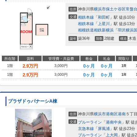
神奈川県
横浜市保土ケ谷区
常盤
住所
交通
相鉄本線
「
和田町
」駅 徒歩10分
相鉄本線
「
上星川
」駅 徒歩13分
相模鉄道相鉄新横浜
「
羽沢横浜
築36年
2階建
木造
築年
階数
構造
所在階
賃料
管理費・共益費
敷金
礼金
間取り
2.9
万円
0ヶ月
0ヶ月
1階
3,000円
1R
2.9
万円
0ヶ月
0ヶ月
1階
3,000円
1R
プラザドゥパナーシA棟
神奈川県
横浜市港南区
港南
５丁
住所
交通
ブルーライン
「
港南中央
」駅 徒
京急本線
「
屏風浦
」駅 徒歩23分
ブルーライン
「
上大岡
」駅 徒歩2