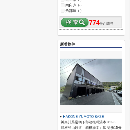
南向き
(-)
角部屋
(-)
774
件が該当
新着物件
HAKONE YUMOTO BASE
神奈川県足柄下郡箱根町湯本162-3
箱根登山鉄道「箱根湯本」駅 徒歩15分