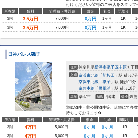
付けください♪皆様のご来店をスタッフ
所在階
賃料
管理費・共益費
敷金
礼金
間取り
3.5
万円
0万円
3階
7,000円
1ヶ月
1K
1
3.5
万円
0万円
3階
7,000円
1ヶ月
1K
1
日神パレス磯子
神奈川県
横浜市磯子区
中原
１丁
住所
交通
京浜東北線
「
新杉田
」駅 徒歩7分
京浜東北線
「
磯子
」駅 徒歩11分
京急本線
「
屏風浦
」駅 徒歩10分
築37年
7階建
鉄筋
築年
階数
構造
類似物件・非公開物件等、店頭にて多数
待ちしております✿
所在階
賃料
管理費・共益費
敷金
礼金
間取り
4
万円
0ヶ月
0ヶ月
3階
5,000円
1R
4
万円
0ヶ月
0ヶ月
3階
5,000円
1R