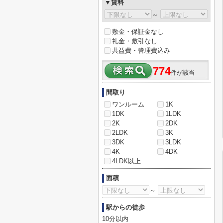
▼賃料
～
敷金・保証金なし
礼金・敷引なし
共益費・管理費込み
774
件が該当
間取り
ワンルーム
1K
1DK
1LDK
2K
2DK
2LDK
3K
3DK
3LDK
4K
4DK
4LDK以上
面積
～
駅からの徒歩
10分以内