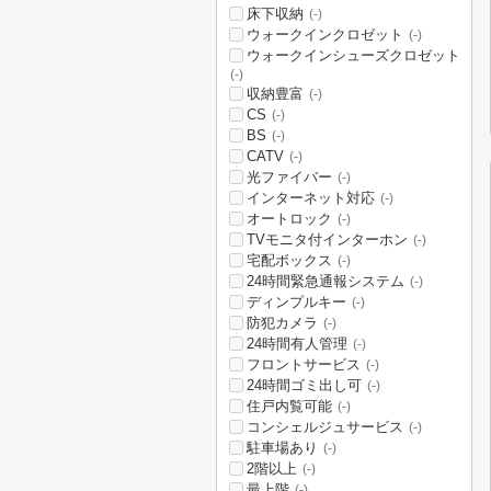
床下収納
(-)
ウォークインクロゼット
(-)
ウォークインシューズクロゼット
(-)
収納豊富
(-)
CS
(-)
BS
(-)
CATV
(-)
光ファイバー
(-)
インターネット対応
(-)
オートロック
(-)
TVモニタ付インターホン
(-)
宅配ボックス
(-)
24時間緊急通報システム
(-)
ディンプルキー
(-)
防犯カメラ
(-)
24時間有人管理
(-)
フロントサービス
(-)
24時間ゴミ出し可
(-)
住戸内覧可能
(-)
コンシェルジュサービス
(-)
駐車場あり
(-)
2階以上
(-)
最上階
(-)