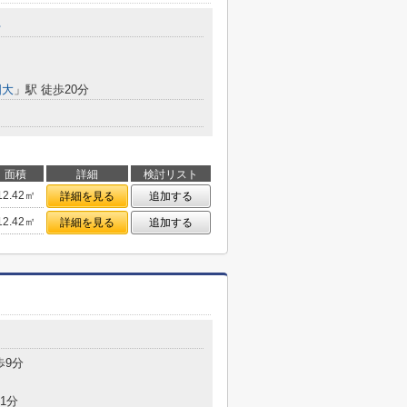
台
国大
」駅 徒歩20分
面積
詳細
検討リスト
12.42㎡
詳細を見る
追加する
12.42㎡
詳細を見る
追加する
目
歩9分
1分