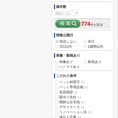
築年数
774
件が該当
情報公開日
指定しない
本日
3日以内
1週間以内
画像・動画あり
画像あり
動画あり
パノラマあり
こだわり条件
ペット飼育可
(-)
ペット専用設備
(-)
楽器相談
(-)
陽当り良好
(-)
閑静な住宅地
(-)
デザイナーズ
(-)
リノベーション済
(-)
保証人不要
(-)