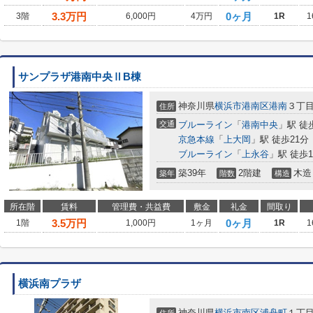
3.3
万円
0ヶ月
3階
6,000円
4万円
1R
1
サンプラザ港南中央ⅡB棟
神奈川県
横浜市港南区
港南
３丁
住所
交通
ブルーライン
「
港南中央
」駅 徒
京急本線
「
上大岡
」駅 徒歩21分
ブルーライン
「
上永谷
」駅 徒歩1
築39年
2階建
木造
築年
階数
構造
所在階
賃料
管理費・共益費
敷金
礼金
間取り
3.5
万円
0ヶ月
1階
1,000円
1ヶ月
1R
1
横浜南プラザ
神奈川県
横浜市南区
浦舟町
１丁