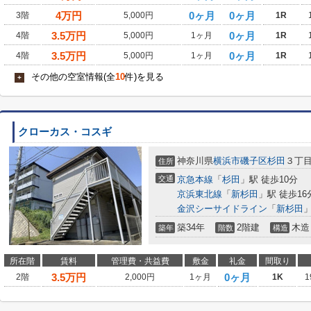
4
万円
0ヶ月
0ヶ月
3階
5,000円
1R
3.5
万円
0ヶ月
4階
5,000円
1ヶ月
1R
3.5
万円
0ヶ月
4階
5,000円
1ヶ月
1R
その他の空室情報(全
10
件)を見る
+
クローカス・コスギ
神奈川県
横浜市磯子区
杉田
３丁
住所
交通
京急本線
「
杉田
」駅 徒歩10分
京浜東北線
「
新杉田
」駅 徒歩16
金沢シーサイドライン
「
新杉田
」
築34年
2階建
木造
築年
階数
構造
所在階
賃料
管理費・共益費
敷金
礼金
間取り
3.5
万円
0ヶ月
2階
2,000円
1ヶ月
1K
1