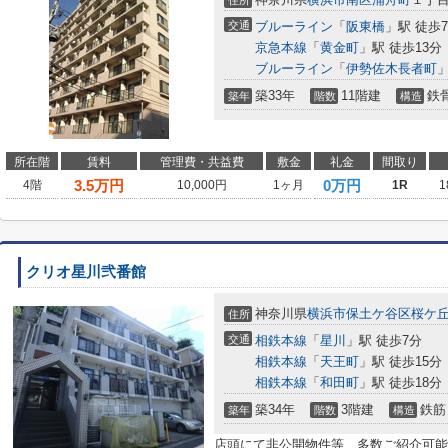
住所
交通
ブルーライン
「
阪東橋
」駅 徒歩
京急本線
「
黄金町
」駅 徒歩13分
ブルーライン
「
伊勢佐木長者町
」
築33年
11階建
鉄
築年
階数
構造
所在階
賃料
管理費・共益費
敷金
礼金
間取り
3.5
万円
0万円
4階
10,000円
1ヶ月
1R
1
クリオ星川弐番館
神奈川県
横浜市保土ケ谷区
桜ケ
住所
交通
相鉄本線
「
星川
」駅 徒歩7分
相鉄本線
「
天王町
」駅 徒歩15分
相鉄本線
「
和田町
」駅 徒歩18分
築34年
3階建
鉄筋
築年
階数
構造
店頭にて非公開物件等、多数ご紹介可能