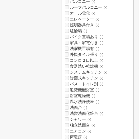
バルコニー
(-)
ルーフバルコニー
(-)
オール電化
(-)
エレベーター
(-)
照明器具付き
(-)
駐輪場
(-)
バイク置場あり
(-)
家具・家電付き
(-)
洗濯機置場有
(-)
外観タイル張り
(-)
コンロ２口以上
(-)
食器洗い乾燥機
(-)
システムキッチン
(-)
対面式キッチン
(-)
バス・トイレ別
(-)
追焚機能浴室
(-)
浴室乾燥機
(-)
温水洗浄便座
(-)
洗面台
(-)
洗髪洗面化粧台
(-)
シャワー
(-)
独立洗面台
(-)
エアコン
(-)
床暖房
(-)