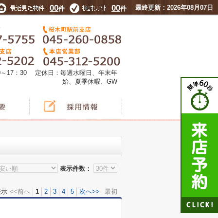
00
00
最終更新：2026年08月07日
件
件
0～17：30 定休日：毎週水曜日、年末年
始、夏季休暇、GW
表示件数：
表示
<<前へ
1
2
3
4
5
次へ>>
最初