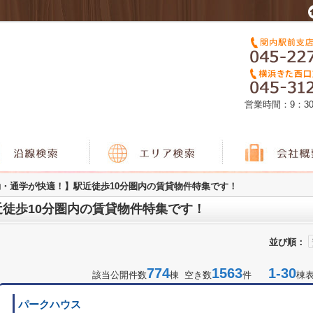
営業時間：9：3
・通学が快適！】駅近徒歩10分圏内の賃貸物件特集です！
徒歩10分圏内の賃貸物件特集です！
並び順：
774
1563
1-30
該当公開件数
棟 空き数
件
棟
パークハウス