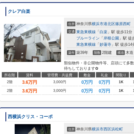
クレア白楽
神奈川県
横浜市港北区
篠原西町
住所
交通
東急東横線
「
白楽
」駅 徒歩11分
ブルーライン
「
岸根公園
」駅 徒
東急東横線
「
妙蓮寺
」駅 徒歩14
築39年
2階建
木造
築年
階数
構造
類似物件・非公開物件等、店頭にて多数
待ちしております✿
所在階
賃料
管理費・共益費
敷金
礼金
間取り
3.6
万円
0万円
0万円
2階
3,000円
1K
3.6
万円
0万円
0万円
2階
3,000円
1K
西横浜クリス・コーポ
神奈川県
横浜市西区
浜松町
住所