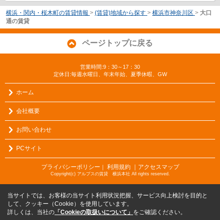
横浜・関内・桜木町の賃貸情報
>
(賃貸)地域から探す
>
横浜市神奈川区
>
大口
通の賃貸
ページトップに戻る
営業時間:9：30～17：30
定休日:毎週水曜日、年末年始、夏季休暇、GW
ホーム
会社概要
お問い合わせ
PCサイト
プライバシーポリシー
利用規約
｜アクセスマップ
｜
Copyright(c) アルプスの賃貸 横浜本社 All rights reserved.
当サイトでは、お客様の当サイト利用状況把握、サービス向上検討を目的と
して、クッキー（Cookie）を使用しています。
詳しくは、当社の
「Cookieの取扱いについて」
をご確認ください。