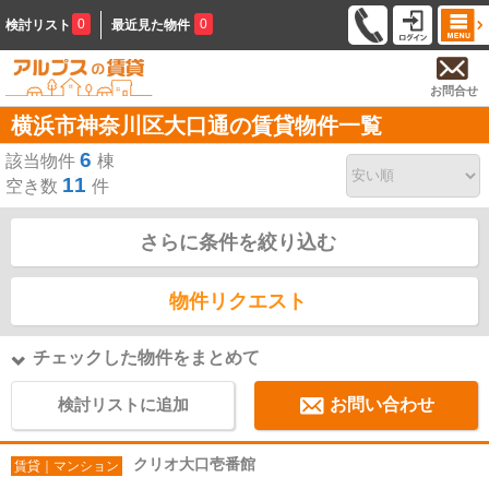
0
0
検討リスト
最近見た物件
お問合せ
横浜市神奈川区大口通の賃貸物件一覧
6
該当物件
棟
11
空き数
件
さらに条件を絞り込む
物件リクエスト
チェックした物件をまとめて
検討リストに追加
お問い合わせ
クリオ大口壱番館
賃貸｜マンション