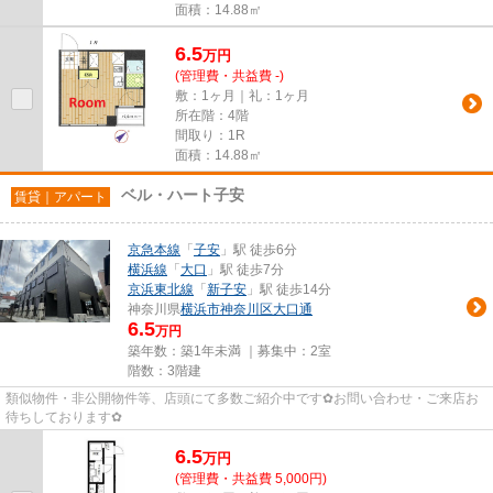
面積：14.88㎡
6.5
万
円
(管理費・共益費 -)
敷：1ヶ月｜礼：1ヶ月
所在階：4階
間取り：1R
面積：14.88㎡
ベル・ハート子安
賃貸｜アパート
京急本線
「
子安
」駅 徒歩6分
横浜線
「
大口
」駅 徒歩7分
京浜東北線
「
新子安
」駅 徒歩14分
神奈川県
横浜市神奈川区
大口通
6.5
万円
築年数：築1年未満 ｜募集中：
2室
階数：3階建
類似物件・非公開物件等、店頭にて多数ご紹介中です✿お問い合わせ・ご来店お
待ちしております✿
6.5
万
円
(管理費・共益費 5,000円)