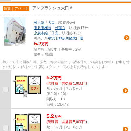
アンブランシュ大口Ａ
賃貸｜アパート
横浜線
「
大口
」駅 徒歩5分
東急東横線
「
妙蓮寺
」駅 徒歩17分
京急本線
「
子安
」駅 徒歩12分
神奈川県
横浜市神奈川区
大口通
5.2
万円
築年数：築8年 ｜募集中：
2室
階数：2階建
店頭にて非公開物件等、多数ご紹介可能です♪諸条件のご相談もお気軽にお申し付
けください♪皆様のご来店をスタッフ一同心よりお待ちしています♪
5.2
万
円
(管理費・共益費 5,000円)
敷：0ヶ月｜礼：0ヶ月
所在階：2階
間取り：1R
面積：13.47㎡
5.2
万
円
(管理費・共益費 5,000円)
敷：0ヶ月｜礼：0ヶ月