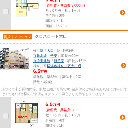
万
円
(管理費・共益費 3,000円)
敷：0万円｜礼：1ヶ月
所在階：2階
間取り：1K
面積：16.73㎡
クロスロード大口
賃貸｜マンション
横浜線
「
大口
」駅 徒歩2分
京急本線
「
子安
」駅 徒歩10分
京浜東北線
「
新子安
」駅 徒歩16分
神奈川県
横浜市神奈川区
大口通
6.5
万円
築年数：築33年 ｜募集中：
2室
階数：4階建
店頭にて非公開物件等、多数ご紹介可能です♪諸条件のご相談もお気軽にお申し付
けください♪皆様のご来店をスタッフ一同心よりお待ちしています♪
6.5
万
円
(管理費・共益費 -)
敷：1ヶ月｜礼：1ヶ月
所在階：4階
間取り：1R