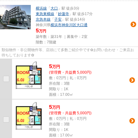
横浜線
「
大口
」駅 徒歩3分
東急東横線
「
妙蓮寺
」駅 徒歩17分
京急本線
「
子安
」駅 徒歩14分
神奈川県
横浜市神奈川区
大口通
5
万円
築年数：築31年 ｜募集中：
2室
階数：7階建
類似物件・非公開物件等、店頭にて多数ご紹介中です✿お問い合わせ・ご来店お
待ちしております✿
5
万
円
(管理費・共益費 5,000円)
敷：0万円｜礼：0万円
所在階：3階
間取り：1K
面積：17.00㎡
5
万
円
(管理費・共益費 5,000円)
敷：0万円｜礼：0万円
所在階：3階
間取り：1K
面積：17.00㎡