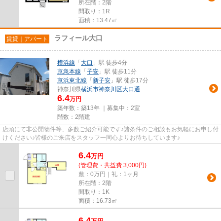
所在階：2階
間取り：1R
面積：13.47㎡
ラフィール大口
賃貸｜アパート
横浜線
「
大口
」駅 徒歩4分
京急本線
「
子安
」駅 徒歩11分
京浜東北線
「
新子安
」駅 徒歩17分
神奈川県
横浜市神奈川区
大口通
6.4
万円
築年数：築13年 ｜募集中：
2室
階数：2階建
店頭にて非公開物件等、多数ご紹介可能です♪諸条件のご相談もお気軽にお申し付
けください♪皆様のご来店をスタッフ一同心よりお待ちしています♪
6.4
万
円
(管理費・共益費 3,000円)
敷：0万円｜礼：1ヶ月
所在階：2階
間取り：1K
面積：16.73㎡
6.4