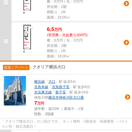
敷：0万円｜礼：0万円
所在階：1階
間取り：1R
面積：18.00㎡
6.5
万
円
(管理費・共益費 5,000円)
敷：0万円｜礼：0万円
所在階：1階
間取り：1R
面積：18.00㎡
クオリア横浜大口
賃貸｜アパート
横浜線
「
大口
」駅 徒歩5分
京急本線
「
京急新子安
」駅 徒歩9分
京浜東北線
「
新子安
」駅 徒歩14分
神奈川県
横浜市神奈川区
大口通
7
万円
築年数：築10年 ｜募集中：
1室
階数：3階建
「クオリア横浜大口」のご紹介です。 ネット無料・3面採光・収納豊富・バスト
イレ別・独立洗面台！