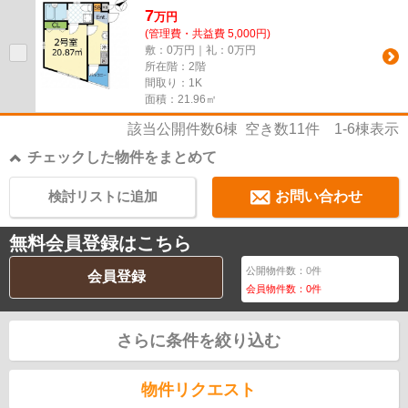
7
万
円
(管理費・共益費 5,000円)
敷：0万円｜礼：0万円
所在階：2階
間取り：1K
面積：21.96㎡
該当公開件数
6
棟 空き数
11
件
1-6
棟表示
チェックした物件をまとめて
検討リストに追加
お問い合わせ
無料会員登録はこちら
公開物件数：
0
件
会員登録
会員物件数：
0
件
さらに条件を絞り込む
物件リクエスト