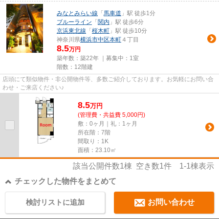
みなとみらい線
「
馬車道
」駅 徒歩1分
ブルーライン
「
関内
」駅 徒歩6分
京浜東北線
「
桜木町
」駅 徒歩10分
神奈川県
横浜市中区
本町
４丁目
8.5
万円
築年数：築22年 ｜募集中：
1室
階数：12階建
店頭にて類似物件・非公開物件等、多数ご紹介しております。お気軽にお問い合
わせ・ご来店ください♪
8.5
万
円
(管理費・共益費 5,000円)
敷：0ヶ月｜礼：1ヶ月
所在階：7階
間取り：1K
面積：23.10㎡
該当公開件数
1
棟 空き数
1
件
1-1
棟表示
チェックした物件をまとめて
検討リストに追加
お問い合わせ