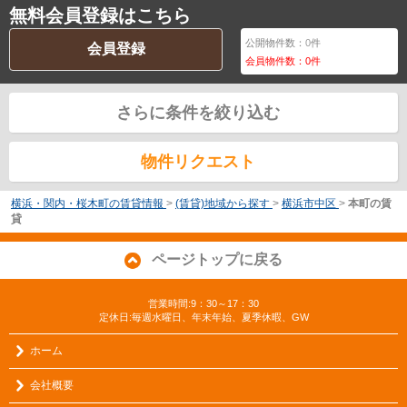
無料会員登録はこちら
公開物件数：
0
件
会員登録
会員物件数：
0
件
さらに条件を絞り込む
物件リクエスト
横浜・関内・桜木町の賃貸情報
>
(賃貸)地域から探す
>
横浜市中区
>
本町の賃
貸
ページトップに戻る
営業時間:9：30～17：30
定休日:毎週水曜日、年末年始、夏季休暇、GW
ホーム
会社概要