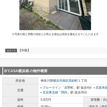
※写真や図と実際の現状とが異なる場合は現状を優先させていただきます
【外観】
コメント
B’CASA横浜南
の物件概要
所在地
神奈川県
横浜市南区
高砂町
１丁目
ブルーライン
「
吉野町
」駅 徒歩4分
京急本
交通
京浜東北線
「
関内
」駅 徒歩26分
賃料
5.8万円
管理費・共
面積
20.80㎡
築年月（築