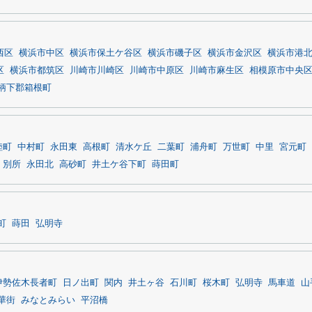
西区
横浜市中区
横浜市保土ケ谷区
横浜市磯子区
横浜市金沢区
横浜市港
区
横浜市都筑区
川崎市川崎区
川崎市中原区
川崎市麻生区
相模原市中央
柄下郡箱根町
睦町
中村町
永田東
高根町
清水ケ丘
二葉町
浦舟町
万世町
中里
宮元町
別所
永田北
高砂町
井土ケ谷下町
蒔田町
町
蒔田
弘明寺
伊勢佐木長者町
日ノ出町
関内
井土ヶ谷
石川町
桜木町
弘明寺
馬車道
山
華街
みなとみらい
平沼橋