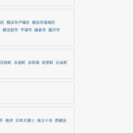
北区
横浜市戸塚区
横浜市港南区
区
横須賀市
平塚市
鎌倉市
藤沢市
日枝町
永楽町
永田南
前里町
白金町
手
根岸
日本大通り
保土ケ谷
西横浜