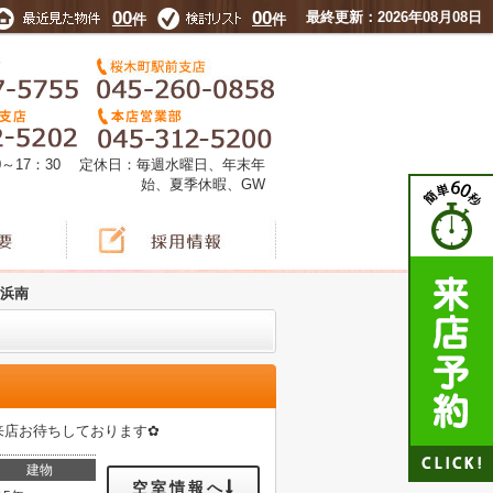
00
00
最終更新：2026年08月08日
件
件
0～17：30 定休日：毎週水曜日、年末年
始、夏季休暇、GW
横浜南
来店お待ちしております✿
建物
空室情報へ