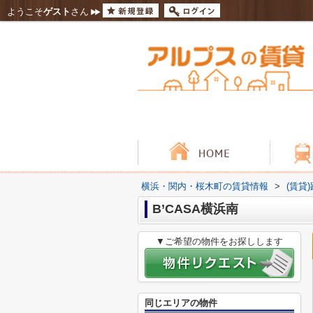
ようこそ
ゲスト
さん
横浜・関内・桜木町の賃貸情報
>
(賃貸
B’CASA横浜南
▼ご希望の物件をお探しします
同じエリアの物件