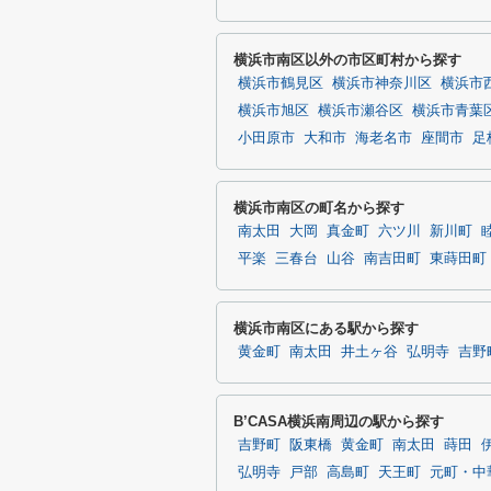
横浜市南区以外の市区町村から探す
横浜市鶴見区
横浜市神奈川区
横浜市
横浜市旭区
横浜市瀬谷区
横浜市青葉
小田原市
大和市
海老名市
座間市
足
横浜市南区の町名から探す
南太田
大岡
真金町
六ツ川
新川町
平楽
三春台
山谷
南吉田町
東蒔田町
横浜市南区にある駅から探す
黄金町
南太田
井土ヶ谷
弘明寺
吉野
B’CASA横浜南周辺の駅から探す
吉野町
阪東橋
黄金町
南太田
蒔田
弘明寺
戸部
高島町
天王町
元町・中