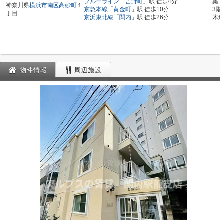
ブルーライン
「
吉野町
」駅 徒歩4分
築
神奈川県
横浜市南区
高砂町
１
京急本線
「
黄金町
」駅 徒歩10分
3
丁目
京浜東北線
「
関内
」駅 徒歩26分
木
物件情報
周辺施設