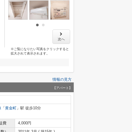
次へ
※ご覧になりたい写真をクリックすると
拡大されて表示されます。
情報の見方
【アパート】
線
「
黄金町
」駅 徒歩10分
益費
4,000円
年数）
2011年 3月 ( 築15年 )