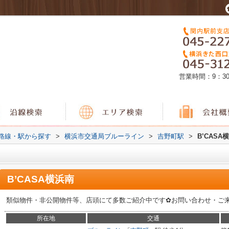
営業時間：9：3
)路線・駅から探す
>
横浜市交通局ブルーライン
>
吉野町駅
>
B’CASA
B’CASA横浜南
類似物件・非公開物件等、店頭にて多数ご紹介中です✿お問い合わせ・ご
所在地
交通