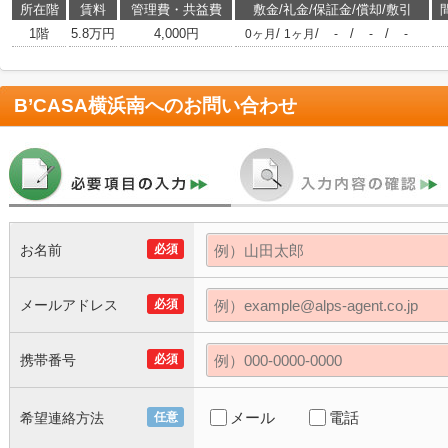
所在階
賃料
管理費・共益費
敷金/礼金/保証金/償却/敷引
1階
5.8万円
4,000円
/
/
/
/
0ヶ月
1ヶ月
-
-
-
B’CASA横浜南
へのお問い合わせ
お名前
必須
メールアドレス
必須
携帯番号
必須
メール
電話
希望連絡方法
任意