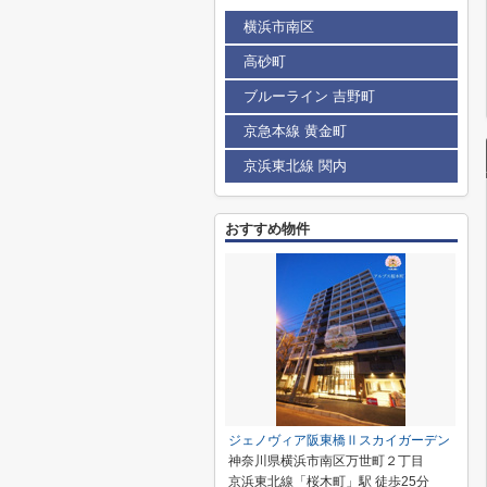
横浜市南区
高砂町
ブルーライン 吉野町
京急本線 黄金町
京浜東北線 関内
おすすめ物件
ジェノヴィア阪東橋Ⅱスカイガーデン
神奈川県横浜市南区万世町２丁目
京浜東北線「桜木町」駅 徒歩25分