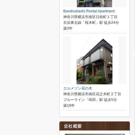
Bandoubashi Rental Apartment
神奈川県横浜市南区日枝町１丁目
京浜東北線「桜木町」駅 徒歩24分
築3年
エルメゾン花の木
神奈川県横浜市南区花之木町２丁目
ブルーライン「蒔田」駅 徒歩5分
築18年