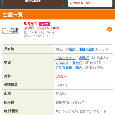
会員物件数：
0
件
空室一覧
8.8
万
円
NEW
(管理費・共益費 5,000円)
敷：1ヶ月｜礼：0ヶ月
4階 / 1R / 32.30㎡
所在地
神奈川県
横浜市南区
南吉田町
３丁目
ブルーライン
「
吉野町
」駅 徒歩2分
交通
京急本線
「
黄金町
」駅 徒歩9分
京浜東北線
「
関内
」駅 徒歩26分
賃料
8.8万円
管理費等
5,000円
面積
32.30㎡
築年数
1998年 5月 (築28年)
種別/構造
マンション/鉄骨鉄筋コンクリート