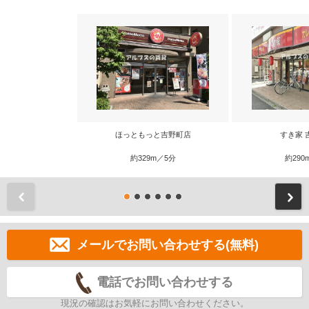
ほっともっと吉野町店
すき家 
約329m／5分
約290
前
メールでお問い合わせする(無料)
電話でお問い合わせする
現況の確認はお気軽にお問い合わせください。