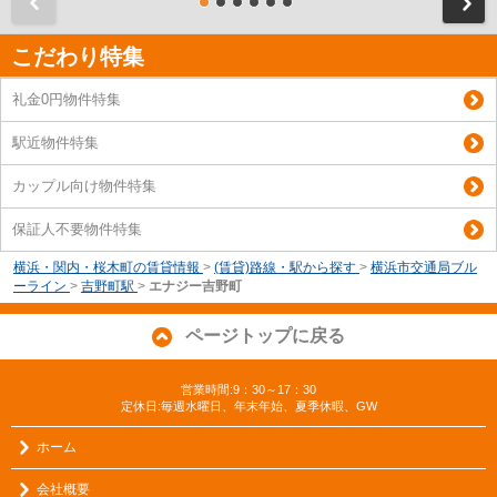
前
こだわり特集
礼金0円物件特集
駅近物件特集
カップル向け物件特集
保証人不要物件特集
横浜・関内・桜木町の賃貸情報
>
(賃貸)路線・駅から探す
>
横浜市交通局ブル
ーライン
>
吉野町駅
>
エナジー吉野町
ページトップに戻る
営業時間:9：30～17：30
定休日:毎週水曜日、年末年始、夏季休暇、GW
ホーム
会社概要