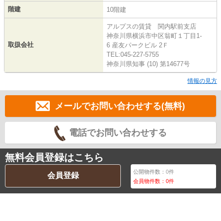
階建
10階建
アルプスの賃貸 関内駅前支店
神奈川県横浜市中区翁町１丁目1-
取扱会社
6 産友パークビル 2Ｆ
TEL:045-227-5755
神奈川県知事 (10) 第14677号
情報の見方
メールでお問い合わせする(無料)
電話でお問い合わせする
無料会員登録はこちら
公開物件数：
0
件
会員登録
会員物件数：
0
件