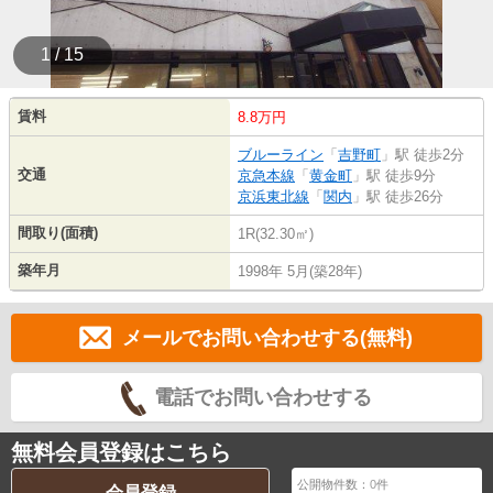
1 / 15
賃料
8.8万円
ブルーライン
「
吉野町
」駅 徒歩2分
交通
京急本線
「
黄金町
」駅 徒歩9分
京浜東北線
「
関内
」駅 徒歩26分
間取り(面積)
1R(32.30㎡)
築年月
1998年 5月(築28年)
メールでお問い合わせする(無料)
電話でお問い合わせする
無料会員登録はこちら
公開物件数：
0
件
会員登録