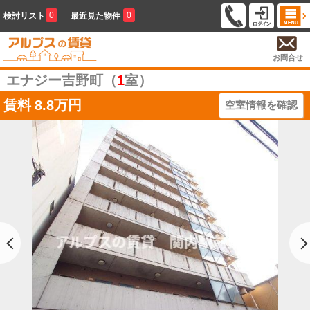
0
0
検討リスト
最近見た物件
お問合せ
エナジー吉野町（
1
室）
賃料
8.8万円
空室情報を確認